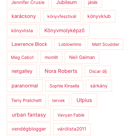
Jubileum
Jennifer Crusie
játék
karácsony
könyvklub
könyvfesztivál
Könyvmolyképző
könyvlista
Lawrence Block
Loblowrimo
Matt Scudder
Meg Cabot
momlit
Neil Gaiman
netgalley
Nora Roberts
Oscar díj
paranormal
sárkány
Sophie Kinsella
Ulpius
Terry Pratchett
tervek
urban fantasy
Vavyan Fable
vendégblogger
várólista2011