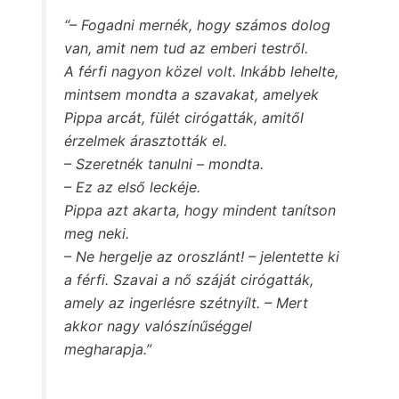
“– Fogadni mernék, hogy számos dolog
van, amit nem tud az emberi testről.
A férfi nagyon közel volt. Inkább lehelte,
mintsem mondta a szavakat, amelyek
Pippa arcát, fülét cirógatták, amitől
érzelmek árasztották el.
– Szeretnék tanulni – mondta.
– Ez az első leckéje.
Pippa azt akarta, hogy mindent tanítson
meg neki.
– Ne hergelje az oroszlánt! – jelentette ki
a férfi. Szavai a nő száját cirógatták,
amely az ingerlésre szétnyílt. – Mert
akkor nagy valószínűséggel
megharapja.”