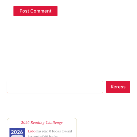
Keress
2026 Reading Challenge
Lobo
has read 0 books toward
her goal of 60 books.