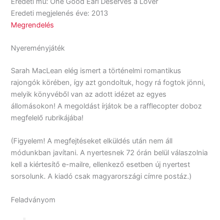
Eredeti mű: One Good Earl Deserves a Lover
Eredeti megjelenés éve: 2013
Megrendelés
Nyereményjáték
Sarah MacLean elég ismert a történelmi romantikus
rajongók körében, így azt gondoltuk, hogy rá fogtok jönni,
melyik könyvéből van az adott idézet az egyes
állomásokon! A megoldást írjátok be a rafflecopter doboz
megfelelő rubrikájába!
(Figyelem! A megfejtéseket elküldés után nem áll
módunkban javítani. A nyertesnek 72 órán belül válaszolnia
kell a kiértesítő e-mailre, ellenkező esetben új nyertest
sorsolunk. A kiadó csak magyarországi címre postáz.)
Feladványom