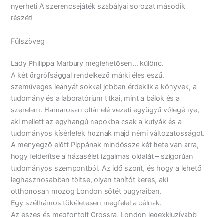
nyerheti A szerencsejáték szabályai sorozat második
részét!
Fülszöveg
Lady ​Philippa Marbury meglehetősen… különc.
A két őrgrófsággal rendelkező márki éles eszű,
szemüveges leányát sokkal jobban érdeklik a könyvek, a
tudomány és a laboratórium titkai, mint a bálok és a
szerelem. Hamarosan oltár elé vezeti együgyű vőlegénye,
aki mellett az egyhangú napokba csak a kutyák és a
tudományos kísérletek hoznak majd némi változatosságot.
A menyegző előtt Pippának mindössze két hete van arra,
hogy felderítse a házasélet izgalmas oldalát – szigorúan
tudományos szempontból. Az idő szorít, és hogy a lehető
leghasznosabban töltse, olyan tanítót keres, aki
otthonosan mozog London sötét bugyraiban.
Egy szélhámos tökéletesen megfelel a célnak.
Az eszes és megfontolt Crossra, London legexkluzívabb