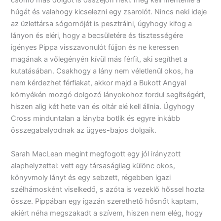
csomó más dolgot is összejön neki: meg kell mentenie a
húgát és valahogy kicselezni egy zsarolót. Nincs neki ideje
az üzlettársa sógornőjét is pesztrálni, úgyhogy kifog a
lányon és eléri, hogy a becsületére és tisztességére
igényes Pippa visszavonulót fújjon és ne keressen
magának a vőlegényén kívül más férfit, aki segíthet a
kutatásában. Csakhogy a lány nem véletlenül okos, ha
nem kérdezhet férfiakat, akkor majd a Bukott Angyal
környékén mozgó dolgozó lányokohoz fordul segítségért,
hiszen alig két hete van és oltár elé kell állnia. Úgyhogy
Cross minduntalan a lányba botlik és egyre inkább
összegabalyodnak az ügyes-bajos dolgaik.
Sarah MacLean megint megfogott egy jól irányzott
alaphelyzettel: vett egy társaságilag különc okos,
könyvmoly lányt és egy sebzett, régebben igazi
szélhámosként viselkedő, s azóta is vezeklő hőssel hozta
össze. Pippában egy igazán szerethető hősnőt kaptam,
akiért néha megszakadt a szívem, hiszen nem elég, hogy