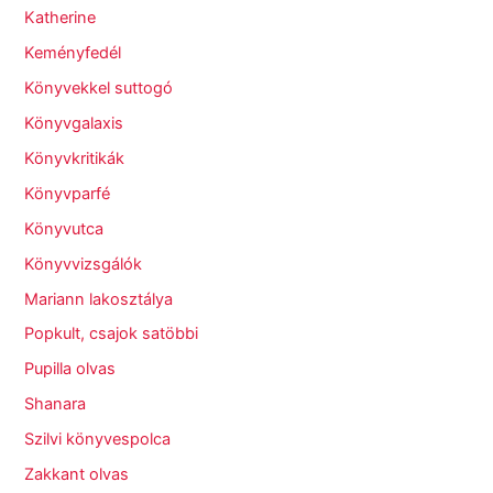
Katherine
Keményfedél
Könyvekkel suttogó
Könyvgalaxis
Könyvkritikák
Könyvparfé
Könyvutca
Könyvvizsgálók
Mariann lakosztálya
Popkult, csajok satöbbi
Pupilla olvas
Shanara
Szilvi könyvespolca
Zakkant olvas