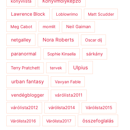
Könyvmolyképző
könyvlista
Lawrence Block
Loblowrimo
Matt Scudder
Meg Cabot
momlit
Neil Gaiman
netgalley
Nora Roberts
Oscar díj
paranormal
sárkány
Sophie Kinsella
Ulpius
Terry Pratchett
tervek
urban fantasy
Vavyan Fable
vendégblogger
várólista2011
várólista2012
várólista2014
Várólista2015
összefoglalás
Várólista2016
Várólista2017