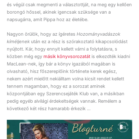
és végül csak megmenti a választottját, na meg egy kellően
borongó hőssel, akinek igencsak szüksége van a
napsugárra, amit Pippa hoz az életébe.
Nagyon örülök, hogy az ígéretes
Hozományvadászok
kíméljenek
után ez a rész is szórakoztató kikapcsolódást
nyújtott. Kár, hogy ennyit kellett várni a folytatásra, s
közben még egy
másik könyvsorozatát
is elkezdték kiadni
MacLean-nek, így bár a könyv igazából magában is
olvasható, hisz főszereplőink története kerek egész,
nekem azért mielőtt nekiálltam volna kicsit rendet kellett
tennem magamban, hogy ez a sorozat aminek
központjában egy Szerencsejáték Klub van, a másikban
pedig egyéb alvilági érdekeltségek vannak. Remélem a
következő két rész hamarabb érkezik …