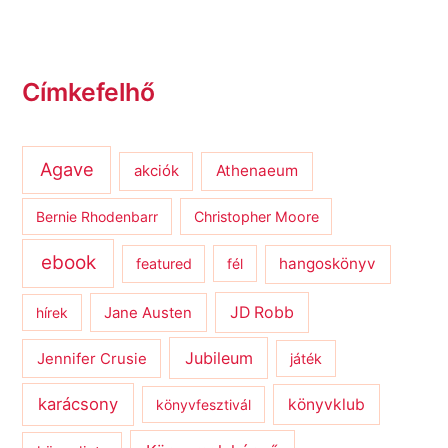
Címkefelhő
Agave
Athenaeum
akciók
Bernie Rhodenbarr
Christopher Moore
ebook
hangoskönyv
featured
fél
JD Robb
hírek
Jane Austen
Jubileum
Jennifer Crusie
játék
karácsony
könyvklub
könyvfesztivál