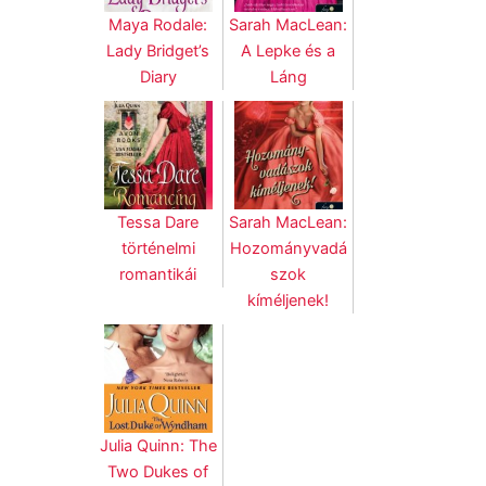
Maya Rodale:
Sarah MacLean:
Lady Bridget’s
A Lepke és a
Diary
Láng
Tessa Dare
Sarah MacLean:
történelmi
Hozományvadá
romantikái
szok
kíméljenek!
Julia Quinn: The
Two Dukes of