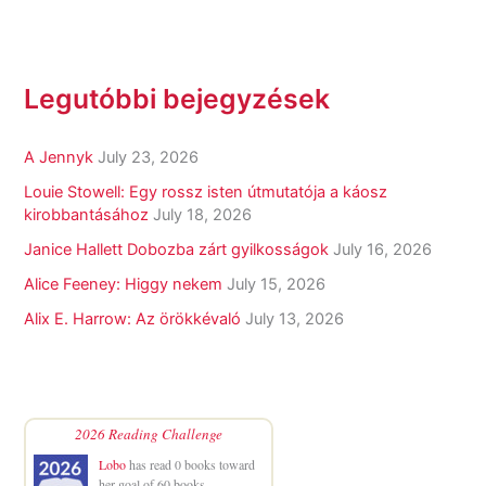
Legutóbbi bejegyzések
A Jennyk
July 23, 2026
Louie Stowell: Egy ​rossz isten útmutatója a káosz
kirobbantásához
July 18, 2026
Janice Hallett Dobozba zárt gyilkosságok
July 16, 2026
Alice Feeney: Higgy nekem
July 15, 2026
Alix E. Harrow: Az örökkévaló
July 13, 2026
2026 Reading Challenge
Lobo
has read 0 books toward
her goal of 60 books.