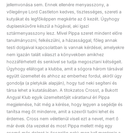
jellemvonása sem. Ennek ellenére menyasszony, a
vőlegénye Lord Castleton kedves, tisztességes, szereti a
kutyákat és legfőképpen megkérte az ő kezét. Úgyhogy
duplaesküvőre készül a húgával, aki igazi
sztármenyasszony lesz. Mivel Pippa szeret mindent előre
tanulmányozni, felkészülni, a házassággal, főleg annak
testi dolgaival kapcsolatban is vannak kérdései, amelyekre
nem igazán talált választ a könyvekben amikhez
hozzáférhetett és senkivel se tudja megosztani kétségeit.
Úgyhogy ellátogat a klubba, amit a sógora három társával
együtt üzemeltet és ahhoz az emberhez fordul, akiről úgy
gondolja (a pletykák alapján), hogy tud neki segíteni és
társa lehet a kutatásában. A titokzatos Crosst, a Bukott
Angyal Klub egyik üzemeltetőjét váratlanul éri Pippa
megjelenése, hát még a kérése, hogy legyen a segédje és
tanítsa meg őt mindenre, amit a szexről tudni lehet és
érdemes. Cross nem véletlenül viseli ezt a nevet, mert ő
már évek óta vezekel és most Pippa mellett még egy