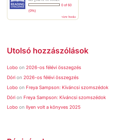
0 of 60
(0%)
view books
Utolsó hozzászólások
Lobo
on
2026-os félévi összegzés
Dóri
on
2026-os félévi összegzés
Lobo
on
Freya Sampson: Kíváncsi szomszédok
Dóri
on
Freya Sampson: Kíváncsi szomszédok
Lobo
on
Ilyen volt a könyves 2025