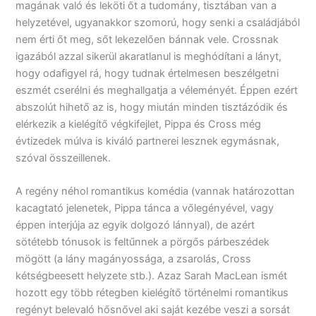
magának való és leköti őt a tudomány, tisztában van a
helyzetével, ugyanakkor szomorú, hogy senki a családjából
nem érti őt meg, sőt lekezelően bánnak vele. Crossnak
igazából azzal sikerül akaratlanul is meghódítani a lányt,
hogy odafigyel rá, hogy tudnak értelmesen beszélgetni
eszmét cserélni és meghallgatja a véleményét. Éppen ezért
abszolút hihető az is, hogy miután minden tisztázódik és
elérkezik a kielégítő végkifejlet, Pippa és Cross még
évtizedek múlva is kiváló partnerei lesznek egymásnak,
szóval összeillenek.
A regény néhol romantikus komédia (vannak határozottan
kacagtató jelenetek, Pippa tánca a vőlegényével, vagy
éppen interjúja az egyik dolgozó lánnyal), de azért
sötétebb tónusok is feltűnnek a pörgős párbeszédek
mögött (a lány magányossága, a zsarolás, Cross
kétségbeesett helyzete stb.). Azaz Sarah MacLean ismét
hozott egy több rétegben kielégítő történelmi romantikus
regényt belevaló hősnővel aki saját kezébe veszi a sorsát