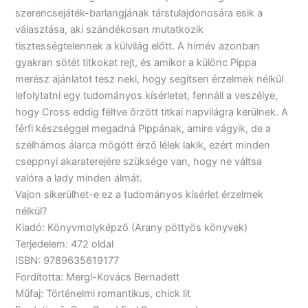
szerencsejáték-barlangjának társtulajdonosára esik a
választása, aki szándékosan mutatkozik
tisztességtelennek a külvilág előtt. A hírnév azonban
gyakran sötét titkokat rejt, és amikor a különc Pippa
merész ajánlatot tesz neki, hogy segítsen érzelmek nélkül
lefolytatni egy tudományos kísérletet, fennáll a veszélye,
hogy Cross eddig féltve őrzött titkai napvilágra kerülnek. A
férfi készséggel megadná Pippának, amire vágyik, de a
szélhámos álarca mögött érző lélek lakik, ezért minden
cseppnyi akaraterejére szüksége van, hogy ne váltsa
valóra a lady minden álmát.
Vajon sikerülhet-e ez a tudományos kísérlet érzelmek
nélkül?
Kiadó: Könyvmolyképző (Arany pöttyös könyvek)
Terjedelem: 472 oldal
ISBN: 9789635619177
Fordította: Mergl-Kovács Bernadett
Műfaj: Történelmi romantikus, chick lit