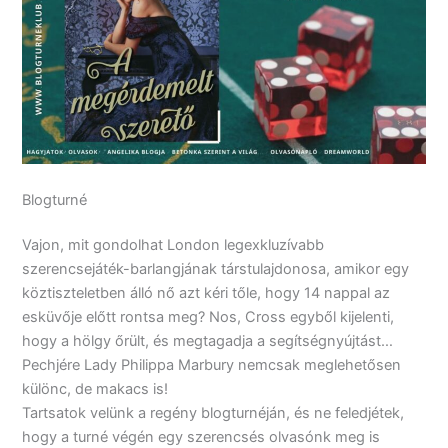
Blogturné
Vajon, mit gondolhat London legexkluzívabb
szerencsejáték-barlangjának társtulajdonosa, amikor egy
köztiszteletben álló nő azt kéri tőle, hogy 14 nappal az
esküvője előtt rontsa meg? Nos, Cross egyből kijelenti,
hogy a hölgy őrült, és megtagadja a segítségnyújtást…
Pechjére Lady ​Philippa Marbury nemcsak meglehetősen
különc, de makacs is!
Tartsatok velünk a regény blogturnéján, és ne feledjétek,
hogy a turné végén egy szerencsés olvasónk meg is