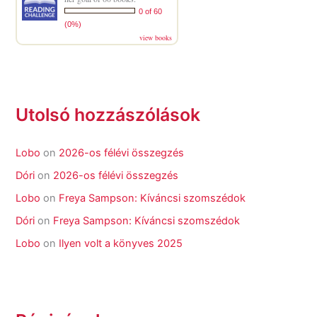
0 of 60
(0%)
view books
Utolsó hozzászólások
Lobo
on
2026-os félévi összegzés
Dóri
on
2026-os félévi összegzés
Lobo
on
Freya Sampson: Kíváncsi szomszédok
Dóri
on
Freya Sampson: Kíváncsi szomszédok
Lobo
on
Ilyen volt a könyves 2025