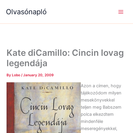
S
R
R
Skip
e
é
é
Olvasónapló
to
a
g
g
content
r
i
i
c
s
s
h
é
é
g
g
e
e
k
k
Kate diCamillo: Cincin lovag
legendája
By
Lobo
/
January 20, 2009
Azon a címen, hogy
tájékozódom milyen
mesekönyvekkel
teljen meg Babszem
polca elkezdtem
mindenféle
meseregényekkel,