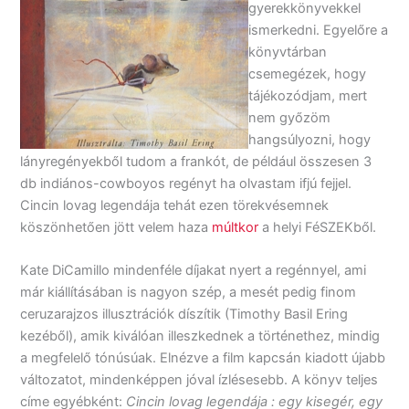
gyerekkönyvekkel
ismerkedni. Egyelőre a
könyvtárban
csemegézek, hogy
tájékozódjam, mert
nem győzöm
hangsúlyozni, hogy
lányregényekből tudom a frankót, de például összesen 3
db indiános-cowboyos regényt ha olvastam ifjú fejjel.
Cincin lovag legendája tehát ezen törekvésemnek
köszönhetően jött velem haza
múltkor
a helyi FéSZEKből.
Kate DiCamillo mindenféle díjakat nyert a regénnyel, ami
már kiállításában is nagyon szép, a mesét pedig finom
ceruzarajzos illusztrációk díszítik (Timothy Basil Ering
kezéből), amik kiválóan illeszkednek a történethez, mindig
a megfelelő tónúsúak. Elnézve a film kapcsán kiadott újabb
változatot, mindenképpen jóval ízlésesebb. A könyv teljes
címe egyébként:
Cincin lovag legendája : egy kisegér, egy