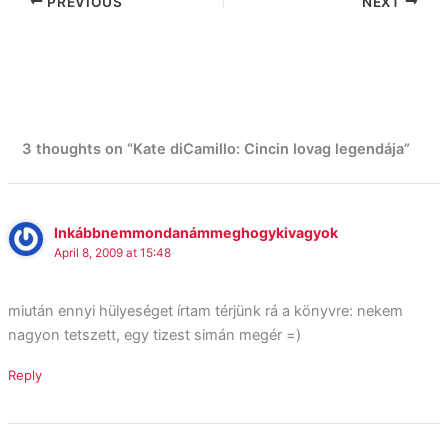
PREVIOUS
NEXT
3 thoughts on “Kate diCamillo: Cincin lovag legendája”
Inkábbnemmondanámmeghogykivagyok
April 8, 2009 at 15:48
miután ennyi hülyeséget írtam térjünk rá a könyvre: nekem
nagyon tetszett, egy tizest simán megér =)
Reply