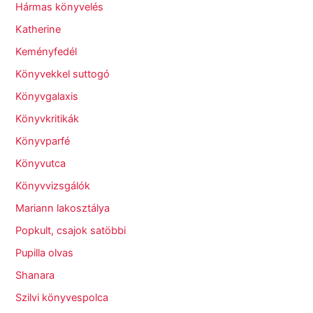
Hármas könyvelés
Katherine
Keményfedél
Könyvekkel suttogó
Könyvgalaxis
Könyvkritikák
Könyvparfé
Könyvutca
Könyvvizsgálók
Mariann lakosztálya
Popkult, csajok satöbbi
Pupilla olvas
Shanara
Szilvi könyvespolca