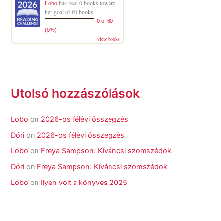
Lobo
has read 0 books toward
her goal of 60 books.
0 of 60
(0%)
view books
Utolsó hozzászólások
Lobo
on
2026-os félévi összegzés
Dóri
on
2026-os félévi összegzés
Lobo
on
Freya Sampson: Kíváncsi szomszédok
Dóri
on
Freya Sampson: Kíváncsi szomszédok
Lobo
on
Ilyen volt a könyves 2025