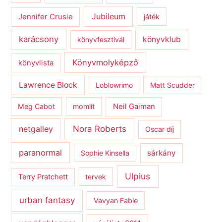
Jubileum
Jennifer Crusie
játék
karácsony
könyvklub
könyvfesztivál
Könyvmolyképző
könyvlista
Lawrence Block
Loblowrimo
Matt Scudder
Meg Cabot
momlit
Neil Gaiman
netgalley
Nora Roberts
Oscar díj
paranormal
sárkány
Sophie Kinsella
Ulpius
Terry Pratchett
tervek
urban fantasy
Vavyan Fable