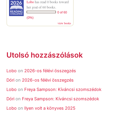
Lobo
has read 0 books toward
her goal of 60 books.
0 of 60
(0%)
view books
Utolsó hozzászólások
Lobo
on
2026-os félévi összegzés
Dóri
on
2026-os félévi összegzés
Lobo
on
Freya Sampson: Kíváncsi szomszédok
Dóri
on
Freya Sampson: Kíváncsi szomszédok
Lobo
on
Ilyen volt a könyves 2025