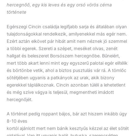
hercegnőő, egy kis leves és egy orsó vörös cérna
története
Egérszegi Cincin családja legifjabb sarja és általában olyan
tulajdonságokkal rendelkezik, amilyenekkel más egér nem.
Ezért aztán elkövet pár hibát amit nem néznek jó szemmel
a többi egerek. Szereti a szépet, meséket olvas, zenét
hallgat és beleszeret Borsószem hercegnőbe. Bűneiért,
mert több akart lenni mint egy egyszerű palotai egér elítélik
és börtönbe vetik, ahol a biztos pusztulás vár rá. A tömlőc
sötétjében ugyanis a patkányok az urak, akik bizony
egerekkel táplálkoznak. Cincin azonban túléli a lehetetlent
és még szíve vágya is teljesül, megmentheti imádott
hercegnőjét.
A történet pedig roppant bájos, bár azt hiszem inkább úgy
8-10 éves
kortól ajánlott mert nem bánik kesztyűs kézzel az élet sötét
oldalával. Van itt ugyanis halál, butuska, szerencsétlen