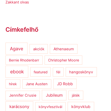
Zakkant olvas
Címkefelhő
Agave
Athenaeum
akciók
Bernie Rhodenbarr
Christopher Moore
ebook
hangoskönyv
featured
fél
JD Robb
hírek
Jane Austen
Jubileum
Jennifer Crusie
játék
karácsony
könyvklub
könyvfesztivál