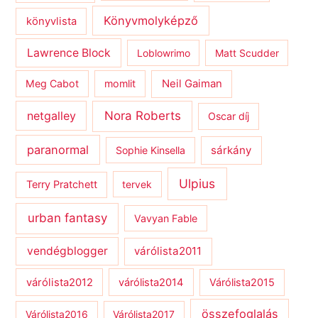
Könyvmolyképző
könyvlista
Lawrence Block
Loblowrimo
Matt Scudder
Meg Cabot
momlit
Neil Gaiman
netgalley
Nora Roberts
Oscar díj
paranormal
sárkány
Sophie Kinsella
Ulpius
Terry Pratchett
tervek
urban fantasy
Vavyan Fable
vendégblogger
várólista2011
várólista2012
várólista2014
Várólista2015
összefoglalás
Várólista2016
Várólista2017