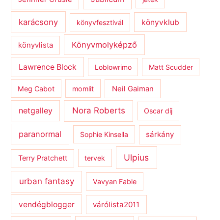
karácsony
könyvklub
könyvfesztivál
Könyvmolyképző
könyvlista
Lawrence Block
Loblowrimo
Matt Scudder
Meg Cabot
momlit
Neil Gaiman
netgalley
Nora Roberts
Oscar díj
paranormal
sárkány
Sophie Kinsella
Ulpius
Terry Pratchett
tervek
urban fantasy
Vavyan Fable
vendégblogger
várólista2011