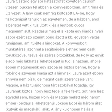
Laura Castello egy sor katasztrofát követően csurom
vizesen bukkan fel abban a könyvesboltban, amit Nina és
Liz vezet. A lány csak nemrég költözött LA-be, hogy
fizikoterápiát tanuljon az egyetemen, de a házban, ahol
albérletet vett ki tűz ütött ki és a legtöbb cucca
megsemmisült. Ráadásul még el is kapta egy kiadós nyári
zápor ezért szó szerint bőrig ázott a kb. egyetlen váltás
ruhájában, ami túlélte a lángokat. A könyvesbolt
munkatársai azonnal a segítségére sietnek nem csak
törülközővel, teával és száraz öltözékkel, de Polly az egyik
eladó még lakhatási lehetőséget is tud: a házban, ahol él
éppen megüresedik egy szoba és biztos benne, hogy a
főbérlője szívesen kiadja azt a lánynak. Laura azért ebben
annyira nem bízik, de megint csak szerencséje van:
Maggie, a ház tulajdonosa tárt szobával fogadja, igy
Laurának biztos, hogy lesz fedél a feje felett. Sőt nem lesz
egyedül sem, hiszen Polly és Maggie mellett még három
ember (például a Hihetetlenül Jóképű Bob) és három állat
(kutyák és macskák) lakik. A lány különösen hálás a