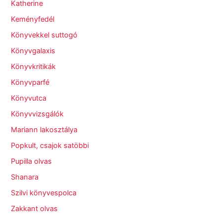
Katherine
Keményfedél
Könyvekkel suttogó
Könyvgalaxis
Könyvkritikák
Könyvparfé
Könyvutca
Könyvvizsgálók
Mariann lakosztálya
Popkult, csajok satöbbi
Pupilla olvas
Shanara
Szilvi könyvespolca
Zakkant olvas