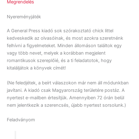
Megrendelés
Nyereményjáték
A General Press kiadó sok szórakoztató chick littel
kedveskedik az olvasóinak, és most azokra szeretnénk
felhívni a figyelmeteket. Minden állomáson találtok egy
vagy több nevet, melyek a korábban megjelent
romantikusok szereplőié, és a ti feladatotok, hogy
kitaláljátok a könyvek címét!
(Ne feledjétek, a beírt válaszokon már nem áll módunkban
javítani. A kiadó csak Magyarország területére postáz. A
nyertest e-mailben értesítjük. Amennyiben 72 órán belül
nem jelentkezik a szerencsés, újabb nyertest sorsolunk.)
Feladványom