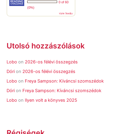
0 of 60
(0%)
view books
Utolsó hozzászólások
Lobo
on
2026-os félévi összegzés
Dóri
on
2026-os félévi összegzés
Lobo
on
Freya Sampson: Kíváncsi szomszédok
Dóri
on
Freya Sampson: Kíváncsi szomszédok
Lobo
on
Ilyen volt a könyves 2025
Régiségek