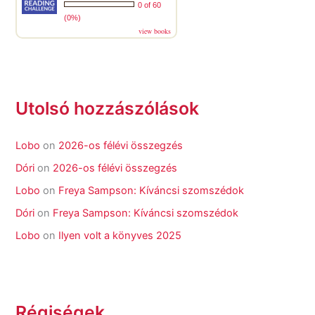
0 of 60
(0%)
view books
Utolsó hozzászólások
Lobo
on
2026-os félévi összegzés
Dóri
on
2026-os félévi összegzés
Lobo
on
Freya Sampson: Kíváncsi szomszédok
Dóri
on
Freya Sampson: Kíváncsi szomszédok
Lobo
on
Ilyen volt a könyves 2025
Régiségek