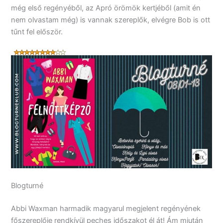
még első regényéből, az Apró örömök kertjéből (amit én
nem olvastam még) is vannak szereplők, elvégre Bob is ott
tűnt fel először.
Blogturné
Abbi Waxman harmadik magyarul megjelent regényének
főszereplője rendkívül peches időszakot él át! Ám miután