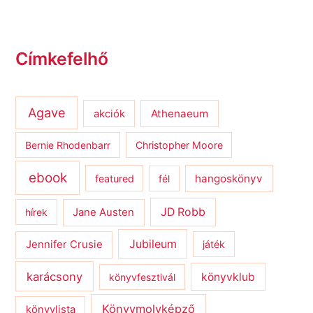
Címkefelhő
Agave
Athenaeum
akciók
Bernie Rhodenbarr
Christopher Moore
ebook
hangoskönyv
featured
fél
JD Robb
hírek
Jane Austen
Jubileum
Jennifer Crusie
játék
karácsony
könyvklub
könyvfesztivál
Könyvmolyképző
könyvlista