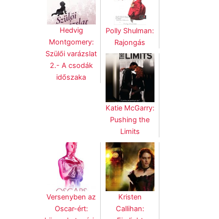
Hedvig
Polly Shulman:
Montgomery:
Rajongás
Szülői varázslat
2.- A csodák
időszaka
Katie McGarry:
Pushing the
Limits
Versenyben az
Kristen
Oscar-ért:
Callihan: