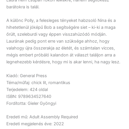
Laura nem csupán rokon lelkekre, hanem segítőkész
barátokra is talál.
A különc Polly, a felesleges tényeket habzsoló Nina és a
hihetetlenül jóképű Bob a segítségére siet – ki-ki a maga
őrült, szeleburdi vagy éppen visszahúzódó módján.
Laurának pedig pont erre van szüksége ahhoz, hogy
valahogy újra összerakja az életét, és számtalan vicces,
mégis embert próbáló kalandon át választ találjon arra a
legnehezebb kérdésre, hogy mi is akar lenni, ha nagy lesz.
Kiadó: General Press
Téma/műfaj: chick lit, romantikus
Terjedelem: 424 oldal
ISBN: 9789634527640
Fordította: Gieler Gyöngyi
Eredeti mű: Adult Assembly Required
Eredeti megjelenés éve: 2022