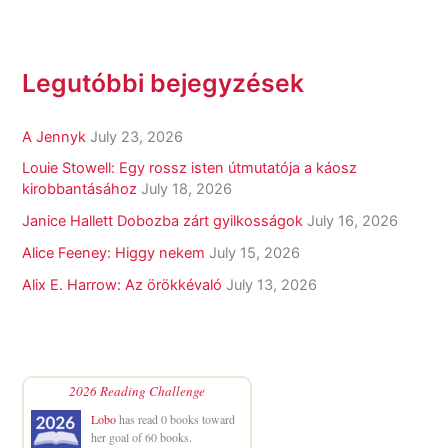
Legutóbbi bejegyzések
A Jennyk
July 23, 2026
Louie Stowell: Egy ​rossz isten útmutatója a káosz
kirobbantásához
July 18, 2026
Janice Hallett Dobozba zárt gyilkosságok
July 16, 2026
Alice Feeney: Higgy nekem
July 15, 2026
Alix E. Harrow: Az örökkévaló
July 13, 2026
2026 Reading Challenge
Lobo
has read 0 books toward
her goal of 60 books.