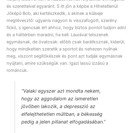
és szeretteivel egyaránt. S itt jön a képbe a Hihetetlenül
Jóképű Bob, aki kertészkedik, s akinek a külseje
megtévesztő: ugyanis nagyon is visszafogott, szerény
fickó, s igencsak ért ahhoz, hogy biztos pontot tudjon adni
és a háttérben maradni, ha kell. Laurával tetszenek
egymásnak, de óvatosak: előbb csak barátkoznak, kiderül,
hogy mindketten szeretik a sportot és nehezen nyílnak
meg, viszont segítőkészek és pont azt tudják egymásnak
nyújtani, amire szükségük van. Igazi lassú izzású a
románcuk.
“Valaki egyszer azt mondta nekem,
hogy az aggodalom az ismeretlen
jövőben lakozik, a depresszió az
elfelejthetetlen múltban, a békesség
pedig a jelen pillanat elfogadásában.”