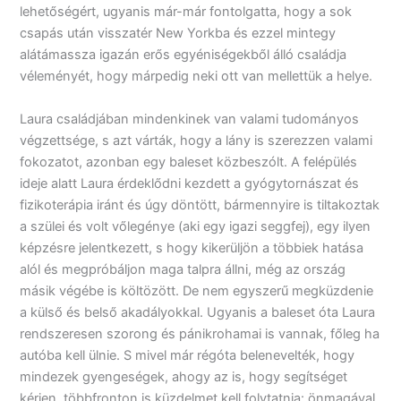
lehetőségért, ugyanis már-már fontolgatta, hogy a sok
csapás után visszatér New Yorkba és ezzel mintegy
alátámassza igazán erős egyéniségekből álló családja
véleményét, hogy márpedig neki ott van mellettük a helye.
Laura családjában mindenkinek van valami tudományos
végzettsége, s azt várták, hogy a lány is szerezzen valami
fokozatot, azonban egy baleset közbeszólt. A felépülés
ideje alatt Laura érdeklődni kezdett a gyógytornászat és
fizikoterápia iránt és úgy döntött, bármennyire is tiltakoztak
a szülei és volt vőlegénye (aki egy igazi seggfej), egy ilyen
képzésre jelentkezett, s hogy kikerüljön a többiek hatása
alól és megpróbáljon maga talpra állni, még az ország
másik végébe is költözött. De nem egyszerű megküzdenie
a külső és belső akadályokkal. Ugyanis a baleset óta Laura
rendszeresen szorong és pánikrohamai is vannak, főleg ha
autóba kell ülnie. S mivel már régóta belenevelték, hogy
mindezek gyengeségek, ahogy az is, hogy segítséget
kérjen, többfronton is küzdelmet kell folytatnia: önmagával