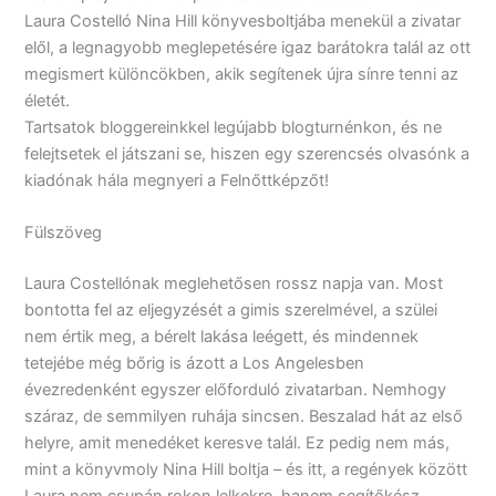
Laura Costelló Nina Hill könyvesboltjába menekül a zivatar
elől, a legnagyobb meglepetésére igaz barátokra talál az ott
megismert különcökben, akik segítenek újra sínre tenni az
életét.
Tartsatok bloggereinkkel legújabb blogturnénkon, és ne
felejtsetek el játszani se, hiszen egy szerencsés olvasónk a
kiadónak hála megnyeri a Felnőttképzőt!
Fülszöveg
Laura Costellónak meglehetősen rossz napja van. Most
bontotta fel az eljegyzését a gimis szerelmével, a szülei
nem értik meg, a bérelt lakása leégett, és mindennek
tetejébe még bőrig is ázott a Los Angelesben
évezredenként egyszer előforduló zivatarban. Nemhogy
száraz, de semmilyen ruhája sincsen. Beszalad hát az első
helyre, amit menedéket keresve talál. Ez pedig nem más,
mint a könyvmoly Nina Hill boltja – és itt, a regények között