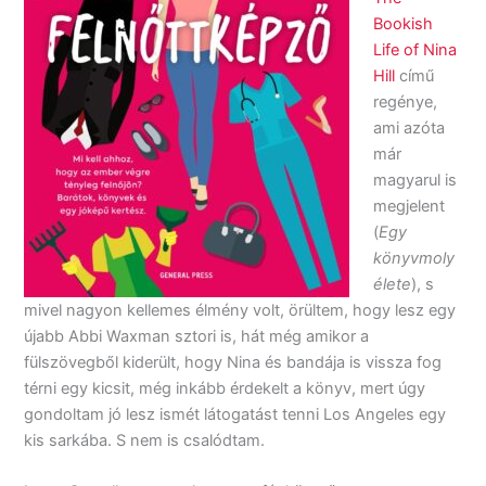
Bookish
Life of Nina
Hill
című
regénye,
ami azóta
már
magyarul is
megjelent
(
Egy
könyvmoly
élete
), s
mivel nagyon kellemes élmény volt, örültem, hogy lesz egy
újabb Abbi Waxman sztori is, hát még amikor a
fülszövegből kiderült, hogy Nina és bandája is vissza fog
térni egy kicsit, még inkább érdekelt a könyv, mert úgy
gondoltam jó lesz ismét látogatást tenni Los Angeles egy
kis sarkába. S nem is csalódtam.