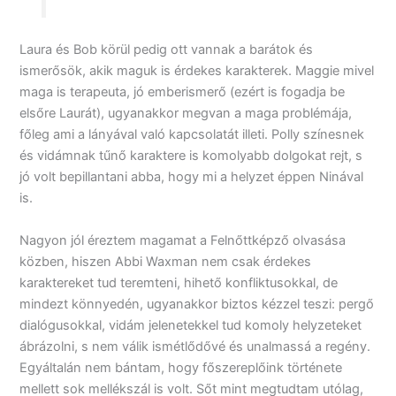
Laura és Bob körül pedig ott vannak a barátok és
ismerősök, akik maguk is érdekes karakterek. Maggie mivel
maga is terapeuta, jó emberismerő (ezért is fogadja be
elsőre Laurát), ugyanakkor megvan a maga problémája,
főleg ami a lányával való kapcsolatát illeti. Polly színesnek
és vidámnak tűnő karaktere is komolyabb dolgokat rejt, s
jó volt bepillantani abba, hogy mi a helyzet éppen Ninával
is.
Nagyon jól éreztem magamat a Felnőttképző olvasása
közben, hiszen Abbi Waxman nem csak érdekes
karaktereket tud teremteni, hihető konfliktusokkal, de
mindezt könnyedén, ugyanakkor biztos kézzel teszi: pergő
dialógusokkal, vidám jelenetekkel tud komoly helyzeteket
ábrázolni, s nem válik ismétlődővé és unalmassá a regény.
Egyáltalán nem bántam, hogy főszereplőink története
mellett sok mellékszál is volt. Sőt mint megtudtam utólag,