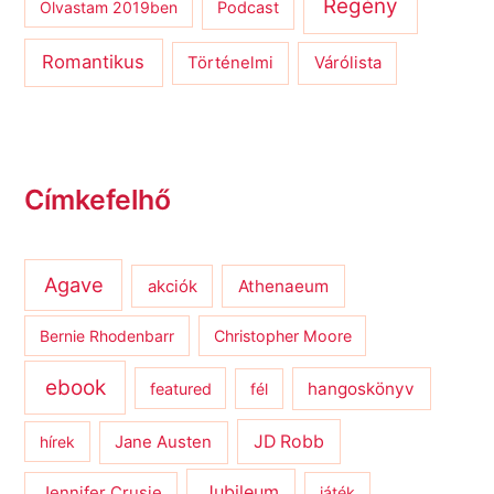
Regény
Olvastam 2019ben
Podcast
Romantikus
Várólista
Történelmi
Címkefelhő
Agave
Athenaeum
akciók
Bernie Rhodenbarr
Christopher Moore
ebook
hangoskönyv
featured
fél
JD Robb
hírek
Jane Austen
Jubileum
Jennifer Crusie
játék