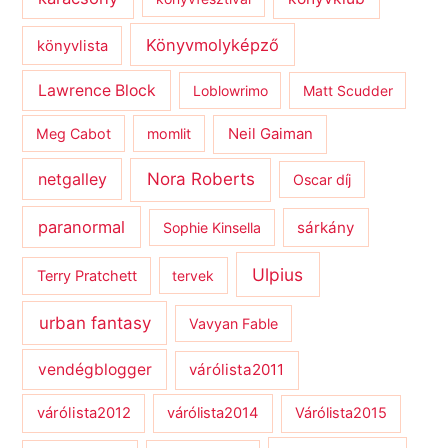
Könyvmolyképző
könyvlista
Lawrence Block
Loblowrimo
Matt Scudder
Meg Cabot
momlit
Neil Gaiman
netgalley
Nora Roberts
Oscar díj
paranormal
sárkány
Sophie Kinsella
Ulpius
Terry Pratchett
tervek
urban fantasy
Vavyan Fable
vendégblogger
várólista2011
várólista2012
várólista2014
Várólista2015