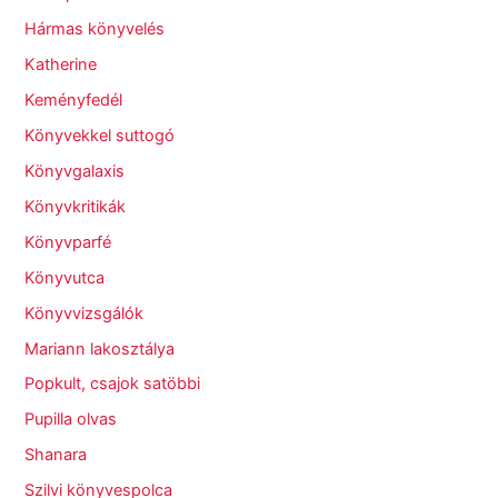
Hármas könyvelés
Katherine
Keményfedél
Könyvekkel suttogó
Könyvgalaxis
Könyvkritikák
Könyvparfé
Könyvutca
Könyvvizsgálók
Mariann lakosztálya
Popkult, csajok satöbbi
Pupilla olvas
Shanara
Szilvi könyvespolca