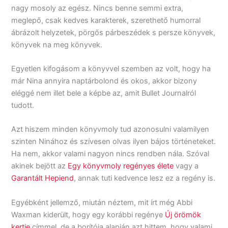
nagy mosoly az egész. Nincs benne semmi extra,
meglepő, csak kedves karakterek, szerethető humorral
ábrázolt helyzetek, pörgős párbeszédek s persze könyvek,
könyvek na meg könyvek.
Egyetlen kifogásom a könyvvel szemben az volt, hogy ha
már Nina annyira naptárbolond és okos, akkor bizony
eléggé nem illet bele a képbe az, amit Bullet Journalról
tudott.
Azt hiszem minden könyvmoly tud azonosulni valamilyen
szinten Ninához és szívesen olvas ilyen bájos történeteket.
Ha nem, akkor valami nagyon nincs rendben nála. Szóval
akinek bejött az
Egy könyvmoly regényes élete
vagy a
Garantált Hepiend
, annak tuti kedvence lesz ez a regény is.
Egyébként jellemző, miután néztem, mit írt még Abbi
Waxman kiderült, hogy egy korábbi regénye
Új örömök
kertje
címmel, de a borítója alapján azt hittem, hogy valami