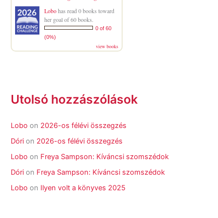
Lobo
has read 0 books toward
her goal of 60 books.
0 of 60
(0%)
view books
Utolsó hozzászólások
Lobo
on
2026-os félévi összegzés
Dóri
on
2026-os félévi összegzés
Lobo
on
Freya Sampson: Kíváncsi szomszédok
Dóri
on
Freya Sampson: Kíváncsi szomszédok
Lobo
on
Ilyen volt a könyves 2025