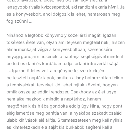
között lavírozzon, plusz még ott van egy srác is, a
lenagyobb rivális kvízcsapatból, aki randizni akarja hívni. Ja
és a könyvesbolt, ahol dolgozik is lehet, hamarosan meg
fog szűnni …
Ninához a legtöbb könyvmoly közel érzi magát. Igazán
tökéletes élete van, olyan ami teljesen megfelel neki, hiszen
álmai munkáját végzi a könyvesboltban, szerencsére
anyagi gondjai nincsenek, a naptárja segítségével mindent
be tud osztani és kordában tudja tartani introvertáltságát
is. Igazán ötletes volt a regénybe fejezetek elején
beillesztett naptár lapok, amiken a lány határozottan felírta
a tennivalókat, terveket. Jól lehet rajtuk követni, hogyan
omlik össze az eddigi rendszer. Csakhogy az élet ugye
nem alkalmazkodik mindig a naptárhoz, hanem
megtörténik és hiába gondolta eddig úgy Nina, hogy pont
elég ismerőse meg barátja van, a nyakába szakadt család
újabb kihívások elé állítja. S természetesen meg kell nyílnia
és kimerészkednie a saját kis burkából: segíteni kell a