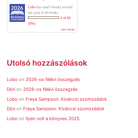
Lobo
has read 0 books toward
her goal of 60 books.
0 of 60
(0%)
view books
Utolsó hozzászólások
Lobo
on
2026-os félévi összegzés
Dóri
on
2026-os félévi összegzés
Lobo
on
Freya Sampson: Kíváncsi szomszédok
Dóri
on
Freya Sampson: Kíváncsi szomszédok
Lobo
on
Ilyen volt a könyves 2025