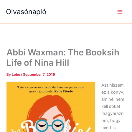
S
R
R
Skip
e
é
é
Olvasónapló
to
a
g
g
content
r
i
i
c
s
s
h
é
é
g
g
e
e
k
k
Abbi Waxman: The Booksih
Life of Nina Hill
By
Lobo
/
September 7, 2019
Azt hiszem
ez a könyv,
aminél nem
kell sokat
magyarázn
om, hogy
miért is