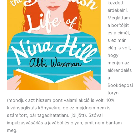
kezdett
érdekelni.
Megláttam
a borítóját
és a címét,
s ez már
elég is volt,
hogy
menjen az
előrendelés
a
Bookdeposi
toryn
(mondjuk azt hiszem pont valami akció is volt, 10%
kívánságlistás könyvekre, de ez majdnem nem is
számított, bár tagadhatatlanul jól jött). Szóval
impulzusvásárlás a javából és olyan, amit nem bántam
meg.