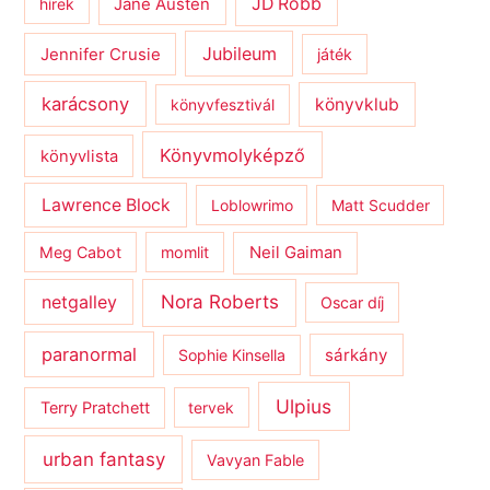
JD Robb
hírek
Jane Austen
Jubileum
Jennifer Crusie
játék
karácsony
könyvklub
könyvfesztivál
Könyvmolyképző
könyvlista
Lawrence Block
Loblowrimo
Matt Scudder
Meg Cabot
momlit
Neil Gaiman
netgalley
Nora Roberts
Oscar díj
paranormal
sárkány
Sophie Kinsella
Ulpius
Terry Pratchett
tervek
urban fantasy
Vavyan Fable