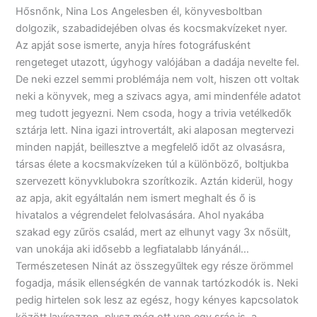
Hősnőnk, Nina Los Angelesben él, könyvesboltban
dolgozik, szabadidejében olvas és kocsmakvízeket nyer.
Az apját sose ismerte, anyja híres fotográfusként
rengeteget utazott, úgyhogy valójában a dadája nevelte fel.
De neki ezzel semmi problémája nem volt, hiszen ott voltak
neki a könyvek, meg a szivacs agya, ami mindenféle adatot
meg tudott jegyezni. Nem csoda, hogy a trivia vetélkedők
sztárja lett. Nina igazi introvertált, aki alaposan megtervezi
minden napját, beillesztve a megfelelő időt az olvasásra,
társas élete a kocsmakvízeken túl a különböző, boltjukba
szervezett könyvklubokra szorítkozik. Aztán kiderül, hogy
az apja, akit egyáltalán nem ismert meghalt és ő is
hivatalos a végrendelet felolvasására. Ahol nyakába
szakad egy zűrös család, mert az elhunyt vagy 3x nősült,
van unokája aki idősebb a legfiatalabb lányánál…
Természetesen Ninát az összegyűltek egy része örömmel
fogadja, másik ellenségkén de vannak tartózkodók is. Neki
pedig hirtelen sok lesz az egész, hogy kényes kapcsolatok