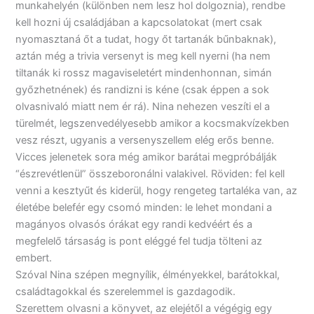
munkahelyén (különben nem lesz hol dolgoznia), rendbe
kell hozni új családjában a kapcsolatokat (mert csak
nyomasztaná őt a tudat, hogy őt tartanák bűnbaknak),
aztán még a trivia versenyt is meg kell nyerni (ha nem
tiltanák ki rossz magaviseletért mindenhonnan, simán
győzhetnének) és randizni is kéne (csak éppen a sok
olvasnivaló miatt nem ér rá). Nina nehezen veszíti el a
türelmét, legszenvedélyesebb amikor a kocsmakvízekben
vesz részt, ugyanis a versenyszellem elég erős benne.
Vicces jelenetek sora még amikor barátai megpróbálják
“észrevétlenül” összeboronálni valakivel. Röviden: fel kell
venni a kesztyűt és kiderül, hogy rengeteg tartaléka van, az
életébe belefér egy csomó minden: le lehet mondani a
magányos olvasós órákat egy randi kedvéért és a
megfelelő társaság is pont eléggé fel tudja tölteni az
embert.
Szóval Nina szépen megnyílik, élményekkel, barátokkal,
családtagokkal és szerelemmel is gazdagodik.
Szerettem olvasni a könyvet, az elejétől a végégig egy