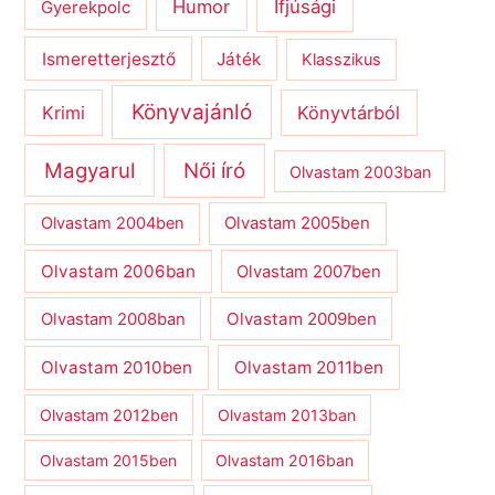
Humor
Ifjúsági
Gyerekpolc
Ismeretterjesztő
Játék
Klasszikus
Könyvajánló
Krimi
Könyvtárból
Magyarul
Női író
Olvastam 2003ban
Olvastam 2004ben
Olvastam 2005ben
Olvastam 2006ban
Olvastam 2007ben
Olvastam 2009ben
Olvastam 2008ban
Olvastam 2010ben
Olvastam 2011ben
Olvastam 2012ben
Olvastam 2013ban
Olvastam 2015ben
Olvastam 2016ban