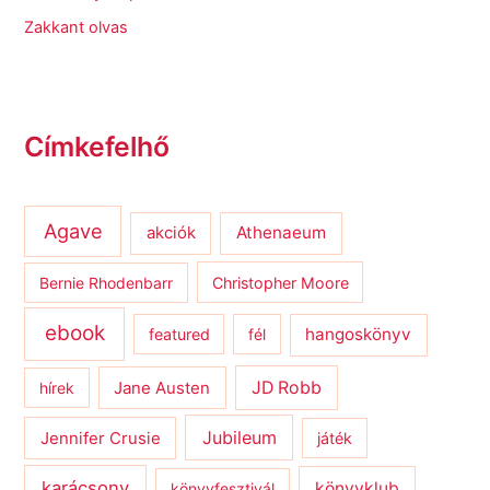
Zakkant olvas
Címkefelhő
Agave
Athenaeum
akciók
Bernie Rhodenbarr
Christopher Moore
ebook
hangoskönyv
featured
fél
JD Robb
hírek
Jane Austen
Jubileum
Jennifer Crusie
játék
karácsony
könyvklub
könyvfesztivál