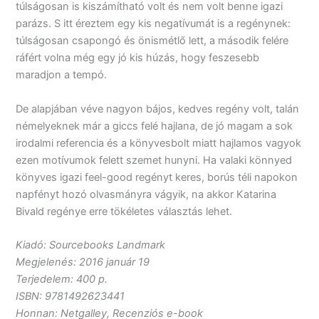
túlságosan is kiszámítható volt és nem volt benne igazi
parázs. S itt éreztem egy kis negatívumát is a regénynek:
túlságosan csapongó és önismétlő lett, a második felére
ráfért volna még egy jó kis húzás, hogy feszesebb
maradjon a tempó.
De alapjában véve nagyon bájos, kedves regény volt, talán
némelyeknek már a giccs felé hajlana, de jó magam a sok
irodalmi referencia és a könyvesbolt miatt hajlamos vagyok
ezen motívumok felett szemet hunyni. Ha valaki könnyed
könyves igazi feel-good regényt keres, borús téli napokon
napfényt hozó olvasmányra vágyik, na akkor Katarina
Bivald regénye erre tökéletes választás lehet.
Kiadó: Sourcebooks Landmark
Megjelenés: 2016 január 19
Terjedelem: 400 p.
ISBN: 9781492623441
Honnan: Netgalley, Recenziós e-book