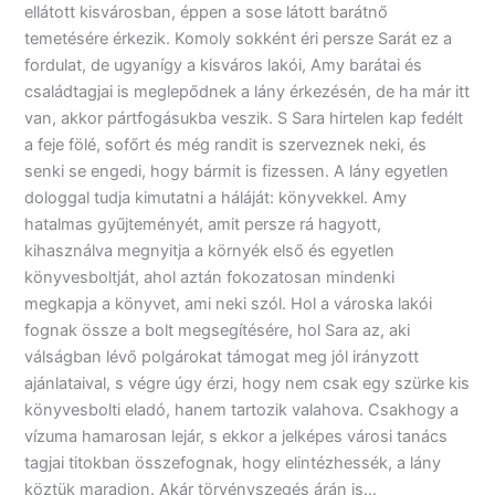
ellátott kisvárosban, éppen a sose látott barátnő
temetésére érkezik. Komoly sokként éri persze Sarát ez a
fordulat, de ugyanígy a kisváros lakói, Amy barátai és
családtagjai is meglepődnek a lány érkezésén, de ha már itt
van, akkor pártfogásukba veszik. S Sara hirtelen kap fedélt
a feje fölé, sofőrt és még randit is szerveznek neki, és
senki se engedi, hogy bármit is fizessen. A lány egyetlen
dologgal tudja kimutatni a háláját: könyvekkel. Amy
hatalmas gyűjteményét, amit persze rá hagyott,
kihasználva megnyitja a környék első és egyetlen
könyvesboltját, ahol aztán fokozatosan mindenki
megkapja a könyvet, ami neki szól. Hol a városka lakói
fognak össze a bolt megsegítésére, hol Sara az, aki
válságban lévő polgárokat támogat meg jól irányzott
ajánlataival, s végre úgy érzi, hogy nem csak egy szürke kis
könyvesbolti eladó, hanem tartozik valahova. Csakhogy a
vízuma hamarosan lejár, s ekkor a jelképes városi tanács
tagjai titokban összefognak, hogy elintézhessék, a lány
köztük maradjon. Akár törvényszegés árán is…