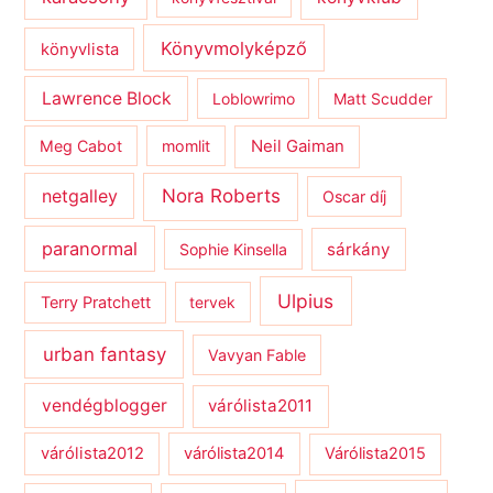
Könyvmolyképző
könyvlista
Lawrence Block
Loblowrimo
Matt Scudder
Meg Cabot
momlit
Neil Gaiman
netgalley
Nora Roberts
Oscar díj
paranormal
sárkány
Sophie Kinsella
Ulpius
Terry Pratchett
tervek
urban fantasy
Vavyan Fable
vendégblogger
várólista2011
várólista2012
várólista2014
Várólista2015