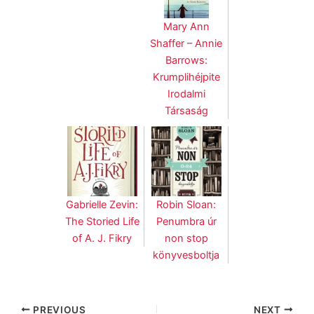
Mary Ann
Shaffer – Annie
Barrows:
Krumplihéjpite
Irodalmi
Társaság
Gabrielle Zevin:
Robin Sloan:
The Storied Life
Penumbra úr
of A. J. Fikry
non stop
könyvesboltja
PREVIOUS
NEXT