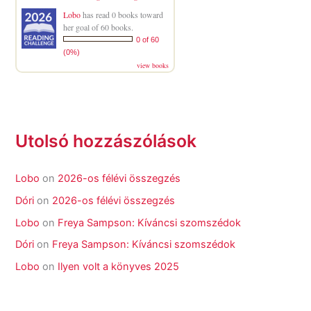
Lobo
has read 0 books toward
her goal of 60 books.
0 of 60
(0%)
view books
Utolsó hozzászólások
Lobo
on
2026-os félévi összegzés
Dóri
on
2026-os félévi összegzés
Lobo
on
Freya Sampson: Kíváncsi szomszédok
Dóri
on
Freya Sampson: Kíváncsi szomszédok
Lobo
on
Ilyen volt a könyves 2025