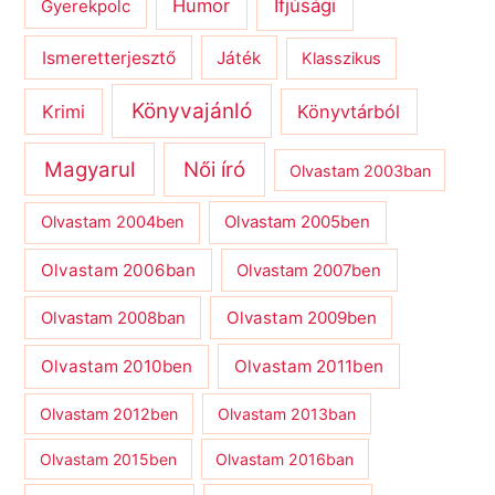
Humor
Ifjúsági
Gyerekpolc
Ismeretterjesztő
Játék
Klasszikus
Könyvajánló
Krimi
Könyvtárból
Magyarul
Női író
Olvastam 2003ban
Olvastam 2004ben
Olvastam 2005ben
Olvastam 2006ban
Olvastam 2007ben
Olvastam 2009ben
Olvastam 2008ban
Olvastam 2010ben
Olvastam 2011ben
Olvastam 2012ben
Olvastam 2013ban
Olvastam 2015ben
Olvastam 2016ban