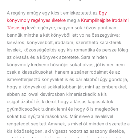
A regény amúgy egy kicsit emlékeztetett az
Egy
könyvmoly regényes életére
meg a
Krumplihéjpite Irodalmi
Társaság
levélregényre, nagyon sok közös pont van
bennük mintha a két könyvből lett volna összegyúrva:
kisváros, könyvesbolt, irodalom, szerethető karakterek,
levelek, közösségépítés egy kis romantika és persze főleg
az olvasás és a könyvek szeretete. Sara minden
könyvmoly kedvenc hősnője: sokat olvas, jól ismeri nem
csak a klasszikusokat, hanem a zsánerirodalmat és az
ismeretterjesztő könyveket is és bár alapból úgy gondolja,
hogy a könyvekkel sokkal jobban jár, mint az emberekkel,
ebben az iowai kisvárosban kimerészkedik a kis
csigaházából és kiderül, hogy a társas kapcsolatok
gyümölcsözőek tudnak lenni és hogy ő is meglepően
sokat tud nyújtani másoknak. Már eleve a leveleivel
rengeteget segített Amynek, s mivel őt mindenki szerette a
kis közösségben, aki vigaszt hozott az asszony életébe,