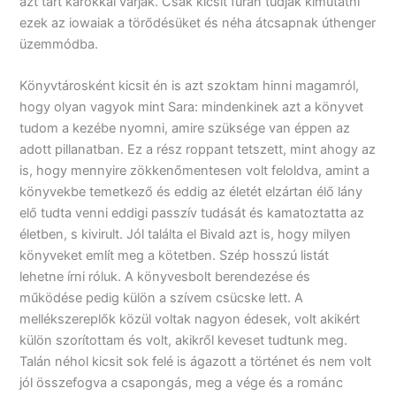
azt tárt karokkal várják. Csak kicsit furán tudják kimutatni
ezek az iowaiak a törődésüket és néha átcsapnak úthenger
üzemmódba.
Könyvtárosként kicsit én is azt szoktam hinni magamról,
hogy olyan vagyok mint Sara: mindenkinek azt a könyvet
tudom a kezébe nyomni, amire szüksége van éppen az
adott pillanatban. Ez a rész roppant tetszett, mint ahogy az
is, hogy mennyire zökkenőmentesen volt feloldva, amint a
könyvekbe temetkező és eddig az életét elzártan élő lány
elő tudta venni eddigi passzív tudását és kamatoztatta az
életben, s kivirult. Jól találta el Bivald azt is, hogy milyen
könyveket említ meg a kötetben. Szép hosszú listát
lehetne írni róluk. A könyvesbolt berendezése és
működése pedig külön a szívem csücske lett. A
mellékszereplők közül voltak nagyon édesek, volt akikért
külön szorítottam és volt, akikről keveset tudtunk meg.
Talán néhol kicsit sok felé is ágazott a történet és nem volt
jól összefogva a csapongás, meg a vége és a románc