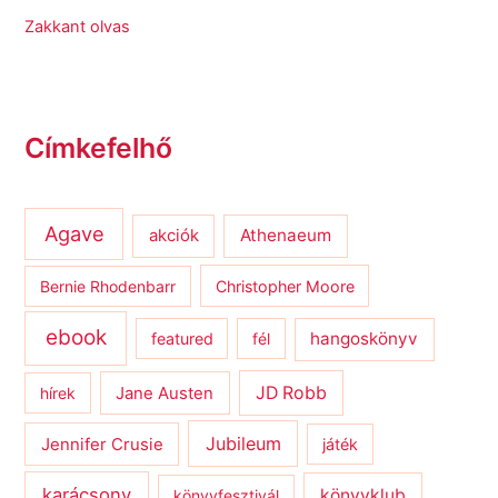
Zakkant olvas
Címkefelhő
Agave
Athenaeum
akciók
Bernie Rhodenbarr
Christopher Moore
ebook
hangoskönyv
featured
fél
JD Robb
hírek
Jane Austen
Jubileum
Jennifer Crusie
játék
karácsony
könyvklub
könyvfesztivál