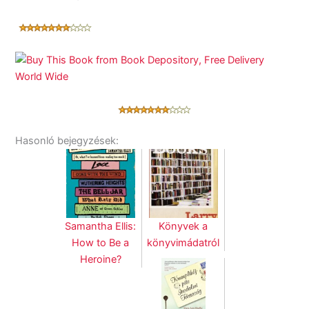
Hasonló bejegyzések:
Samantha Ellis:
Könyvek a
How to Be a
könyvimádatról
Heroine?