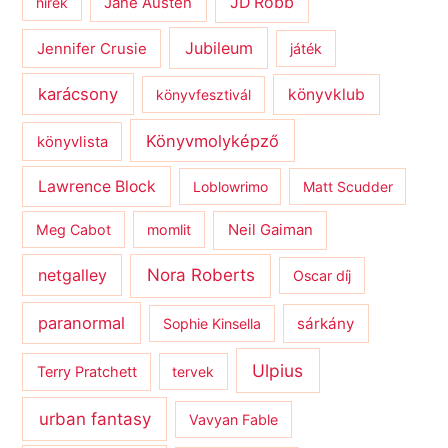
JD Robb
hírek
Jane Austen
Jubileum
Jennifer Crusie
játék
karácsony
könyvklub
könyvfesztivál
Könyvmolyképző
könyvlista
Lawrence Block
Loblowrimo
Matt Scudder
Meg Cabot
momlit
Neil Gaiman
netgalley
Nora Roberts
Oscar díj
paranormal
sárkány
Sophie Kinsella
Ulpius
Terry Pratchett
tervek
urban fantasy
Vavyan Fable