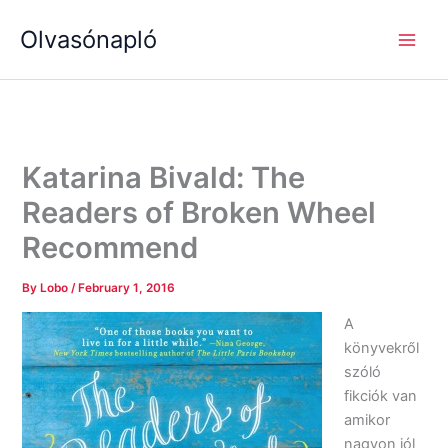
S
R
R
Skip
e
é
é
Olvasónapló
to
a
g
g
content
r
i
i
c
s
s
h
é
é
g
g
e
e
k
k
Katarina Bivald: The
Readers of Broken Wheel
Recommend
By
Lobo
/
February 1, 2016
A
könyvekről
szóló
fikciók van
amikor
nagyon jól