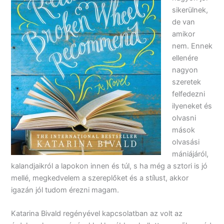
sikerülnek,
de van
amikor
nem. Ennek
ellenére
nagyon
szeretek
felfedezni
ilyeneket és
olvasni
mások
olvasási
mániájáról,
kalandjaikról a lapokon innen és túl, s ha még a sztori is jó
mellé, megkedvelem a szereplőket és a stílust, akkor
igazán jól tudom érezni magam.
Katarina Bivald regényével kapcsolatban az volt az