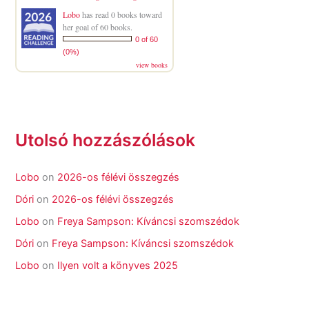
Lobo
has read 0 books toward
her goal of 60 books.
0 of 60
(0%)
view books
Utolsó hozzászólások
Lobo
on
2026-os félévi összegzés
Dóri
on
2026-os félévi összegzés
Lobo
on
Freya Sampson: Kíváncsi szomszédok
Dóri
on
Freya Sampson: Kíváncsi szomszédok
Lobo
on
Ilyen volt a könyves 2025