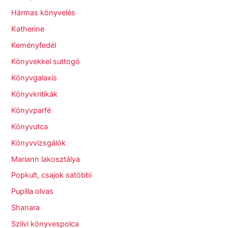
Hármas könyvelés
Katherine
Keményfedél
Könyvekkel suttogó
Könyvgalaxis
Könyvkritikák
Könyvparfé
Könyvutca
Könyvvizsgálók
Mariann lakosztálya
Popkult, csajok satöbbi
Pupilla olvas
Shanara
Szilvi könyvespolca