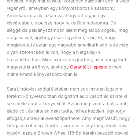
érdekes, hogy már évekkel korábban hallottam erről a svéd
regényről, amelyben egy könyvesboltos kisasszony
Amerikába utazik, aztán valahogy ott ragad egy
kisvárosban, s persze hogy felkerült a radaromra. De
eléggé kis példányszámban jelent meg előbb angolul, meg
drága is volt, úgyhogy csak figyeltem, s bejött, hogy
megjelentette aztán egy nagyobb amerikai kiadó is és még
olyan szerencsém is volt, hogy a Netgalley-n
hozzáférhettem. Mire mindez megtörtént, azért megjelent
magyarul is a könyv, úgyhogy
Garantált Hepiend
címen,
már elérhető könyvesboltokban is.
Sara Lindqvist eddigi életében nem sok minden izgalom
történt: könyvesboltban dolgozott és olvasott és szinte ki
se emelte orrát a könyveiből. Aztán megszűnt a bolt, ahol
eladó volt és hirtelen nem tudta, mihez kezdjen, úgyhogy
elfogadja amerikai levelezőpartnere, Amy meghívását, hogy
látogassa őt meg. Amikor azonban a lány megjelenik Iowa
külsőn, azaz a Broken Wheel (Törött Kerék) beszélő névvel