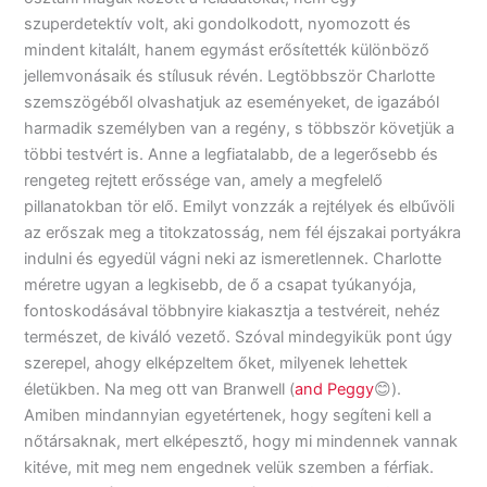
szuperdetektív volt, aki gondolkodott, nyomozott és
mindent kitalált, hanem egymást erősítették különböző
jellemvonásaik és stílusuk révén. Legtöbbször Charlotte
szemszögéből olvashatjuk az eseményeket, de igazából
harmadik személyben van a regény, s többször követjük a
többi testvért is. Anne a legfiatalabb, de a legerősebb és
rengeteg rejtett erőssége van, amely a megfelelő
pillanatokban tör elő. Emilyt vonzzák a rejtélyek és elbűvöli
az erőszak meg a titokzatosság, nem fél éjszakai portyákra
indulni és egyedül vágni neki az ismeretlennek. Charlotte
méretre ugyan a legkisebb, de ő a csapat tyúkanyója,
fontoskodásával többnyire kiakasztja a testvéreit, nehéz
természet, de kiváló vezető. Szóval mindegyikük pont úgy
szerepel, ahogy elképzeltem őket, milyenek lehettek
életükben. Na meg ott van Branwell (
and Peggy
😊).
Amiben mindannyian egyetértenek, hogy segíteni kell a
nőtársaknak, mert elképesztő, hogy mi mindennek vannak
kitéve, mit meg nem engednek velük szemben a férfiak.