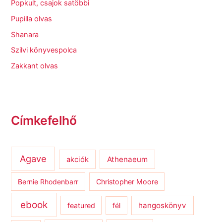
Popkult, csajok satöbbi
Pupilla olvas
Shanara
Szilvi könyvespolca
Zakkant olvas
Címkefelhő
Agave
Athenaeum
akciók
Bernie Rhodenbarr
Christopher Moore
ebook
hangoskönyv
featured
fél