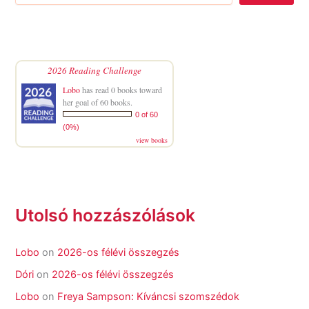
2026 Reading Challenge
Lobo
has read 0 books toward
her goal of 60 books.
0 of 60
(0%)
view books
Utolsó hozzászólások
Lobo
on
2026-os félévi összegzés
Dóri
on
2026-os félévi összegzés
Lobo
on
Freya Sampson: Kíváncsi szomszédok