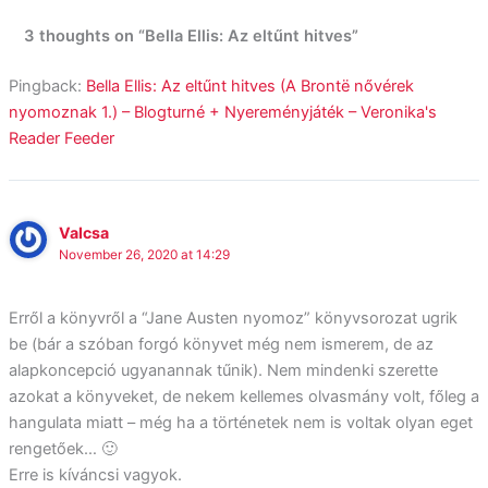
3 thoughts on “Bella Ellis: Az eltűnt hitves”
Pingback:
Bella Ellis: Az eltűnt hitves (A Brontë nővérek
nyomoznak 1.) – Blogturné + Nyereményjáték – Veronika's
Reader Feeder
Valcsa
November 26, 2020 at 14:29
Erről a könyvről a “Jane Austen nyomoz” könyvsorozat ugrik
be (bár a szóban forgó könyvet még nem ismerem, de az
alapkoncepció ugyanannak tűnik). Nem mindenki szerette
azokat a könyveket, de nekem kellemes olvasmány volt, főleg a
hangulata miatt – még ha a történetek nem is voltak olyan eget
rengetőek… 🙂
Erre is kíváncsi vagyok.