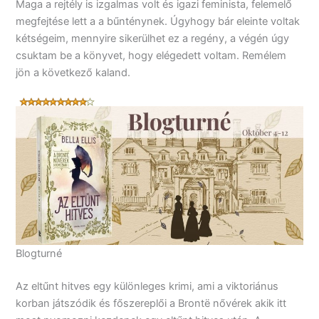
Maga a rejtély is izgalmas volt és igazi feminista, felemelő
megfejtése lett a a bűnténynek. Úgyhogy bár eleinte voltak
kétségeim, mennyire sikerülhet ez a regény, a végén úgy
csuktam be a könyvet, hogy elégedett voltam. Remélem
jön a következő kaland.
Blogturné
Az eltűnt hitves egy különleges krimi, ami a viktoriánus
korban játszódik és főszereplői a Brontë nővérek akik itt