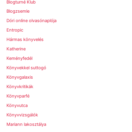
Blogturné Klub
Blogzsemle
Dóri online olvasónaplója
Entropic
Hármas könyvelés
Katherine
Keményfedél
Könyvekkel suttogó
Könyvgalaxis
Könyvkritikák
Könyvparfé
Könyvutca
Könyvvizsgálók
Mariann lakosztálya