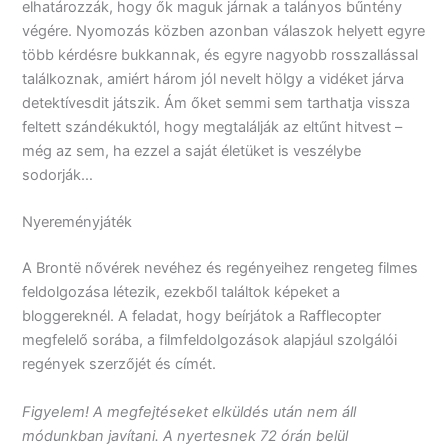
elhatározzák, hogy ők maguk járnak a talányos bűntény
végére. Nyomozás közben azonban válaszok helyett egyre
több kérdésre bukkannak, és egyre nagyobb rosszallással
találkoznak, amiért három jól nevelt hölgy a vidéket járva
detektívesdit játszik. Ám őket semmi sem tarthatja vissza
feltett szándékuktól, hogy megtalálják az eltűnt hitvest –
még az sem, ha ezzel a saját életüket is veszélybe
sodorják…
Nyereményjáték
A Brontë nővérek nevéhez és regényeihez rengeteg filmes
feldolgozása létezik, ezekből találtok képeket a
bloggereknél. A feladat, hogy beírjátok a Rafflecopter
megfelelő sorába, a filmfeldolgozások alapjául szolgálói
regények szerzőjét és címét.
Figyelem! A megfejtéseket elküldés után nem áll
módunkban javítani. A nyertesnek 72 órán belül