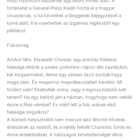
most nyomozni kezdenek egy eltűnt hitves után. A
történetet a General Press Kiadó hozta el a magyar
olvasóknak, s ha követitek a bloggerek bejegyzéseit a
turné alatt, ti is nyerhettek az izgalmas regényből egy
példányt.
Fülszöveg
Amikor Mrs. Elizabeth Chester, egy jómódú földesúr
felesége eltűnik a szeles yorkshire-i lápon álló kastélyból,
két kisgyermeket, illetve egy vérben úszó szobát hagy
maga után. És megannyi megválaszolatlan kérdést. Mi
történt vele? Elrabolták volna, vagy a legrosszabbtól kell
tartani? Ha egy betörő járt a házban, hogyhogy nem vették
észre a férje vérebei? És miért lett a ház urának első
felesége öngyilkos?
A bűntett helyszínétől nem messze lakó Brontë nővérek
értesülnek az esetről, és a rejtély felkelti Charlotte, Emily és
Anne érdeklődését. A hatóságok tehetetlenségét látva