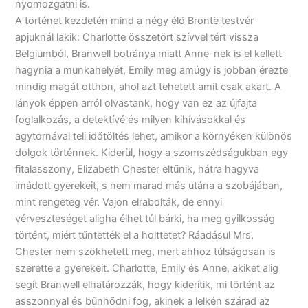
nyomozgatni is.
A történet kezdetén mind a négy élő Brontë testvér
apjuknál lakik: Charlotte összetört szívvel tért vissza
Belgiumból, Branwell botránya miatt Anne-nek is el kellett
hagynia a munkahelyét, Emily meg amúgy is jobban érezte
mindig magát otthon, ahol azt tehetett amit csak akart. A
lányok éppen arról olvastank, hogy van ez az újfajta
foglalkozás, a detektívé és milyen kihívásokkal és
agytornával teli időtöltés lehet, amikor a környéken különös
dolgok történnek. Kiderül, hogy a szomszédságukban egy
fitalasszony, Elizabeth Chester eltűnik, hátra hagyva
imádott gyerekeit, s nem marad más utána a szobájában,
mint rengeteg vér. Vajon elrabolták, de ennyi
vérveszteséget aligha élhet túl bárki, ha meg gyilkosság
történt, miért tűntették el a holttetet? Ráadásul Mrs.
Chester nem szökhetett meg, mert ahhoz túlságosan is
szerette a gyerekeit. Charlotte, Emily és Anne, akiket alig
segít Branwell elhatározzák, hogy kiderítik, mi történt az
asszonnyal és bűnhődni fog, akinek a lelkén szárad az