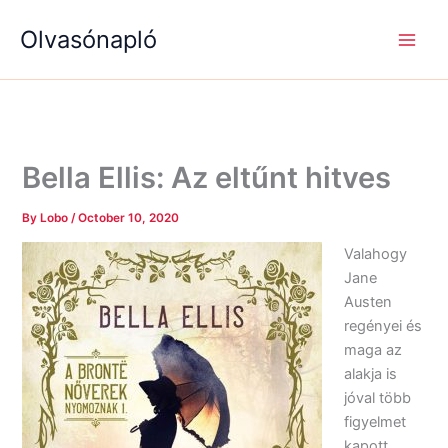
S
R
R
Skip
e
é
é
Olvasónapló
to
a
g
g
content
r
i
i
c
s
s
h
é
é
g
g
e
e
k
k
Bella Ellis: Az eltűnt hitves
By
Lobo
/
October 10, 2020
Valahogy
Jane
Austen
regényei és
maga az
alakja is
jóval több
figyelmet
kapott