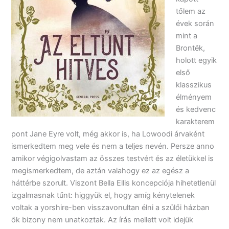
tőlem az
évek során
mint a
Brontëk,
holott egyik
első
klasszikus
élményem
és kedvenc
karakterem
pont Jane Eyre volt, még akkor is, ha Lowoodi árvaként
ismerkedtem meg vele és nem a teljes nevén. Persze anno
amikor végigolvastam az összes testvért és az életükkel is
megismerkedtem, de aztán valahogy ez az egész a
háttérbe szorult. Viszont Bella Ellis koncepciója hihetetlenül
izgalmasnak tűnt: higgyük el, hogy amíg kénytelenek
voltak a yorshire-ben visszavonultan élni a szülői házban
ők bizony nem unatkoztak. Az írás mellett volt idejük