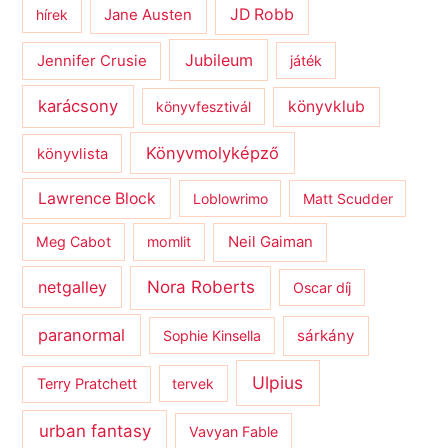
JD Robb
hírek
Jane Austen
Jubileum
Jennifer Crusie
játék
karácsony
könyvklub
könyvfesztivál
Könyvmolyképző
könyvlista
Lawrence Block
Loblowrimo
Matt Scudder
Meg Cabot
momlit
Neil Gaiman
netgalley
Nora Roberts
Oscar díj
paranormal
sárkány
Sophie Kinsella
Ulpius
Terry Pratchett
tervek
urban fantasy
Vavyan Fable