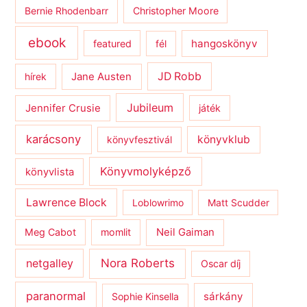
Bernie Rhodenbarr
Christopher Moore
ebook
hangoskönyv
featured
fél
JD Robb
hírek
Jane Austen
Jubileum
Jennifer Crusie
játék
karácsony
könyvklub
könyvfesztivál
Könyvmolyképző
könyvlista
Lawrence Block
Loblowrimo
Matt Scudder
Meg Cabot
momlit
Neil Gaiman
netgalley
Nora Roberts
Oscar díj
paranormal
sárkány
Sophie Kinsella