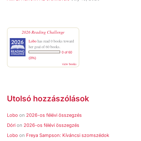
2026 Reading Challenge
Lobo
has read 0 books toward
her goal of 60 books.
0 of 60
(0%)
view books
Utolsó hozzászólások
Lobo
on
2026-os félévi összegzés
Dóri
on
2026-os félévi összegzés
Lobo
on
Freya Sampson: Kíváncsi szomszédok