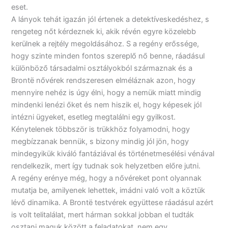
eset.
A lányok tehát igazán jól értenek a detektíveskedéshez, s
rengeteg nőt kérdeznek ki, akik révén egyre közelebb
kerülnek a rejtély megoldásához. S a regény erőssége,
hogy szinte minden fontos szereplő nő benne, ráadásul
különböző társadalmi osztályokból származnak és a
Brontë nővérek rendszeresen elméláznak azon, hogy
mennyire nehéz is úgy élni, hogy a nemük miatt mindig
mindenki lenézi őket és nem hiszik el, hogy képesek jól
intézni ügyeket, esetleg megtalálni egy gyilkost.
Kénytelenek többször is trükkhöz folyamodni, hogy
megbízzanak bennük, s bizony mindig jól jön, hogy
mindegyikük kiváló fantáziával és történetmesélési vénával
rendelkezik, mert így tudnak sok helyzetben előre jutni.
A regény erénye még, hogy a nővéreket pont olyannak
mutatja be, amilyenek lehettek, imádni való volt a köztük
lévő dinamika. A Brontë testvérek együttese ráadásul azért
is volt telitalálat, mert hárman sokkal jobban el tudták
osztani maguk között a feladatokat, nem egy