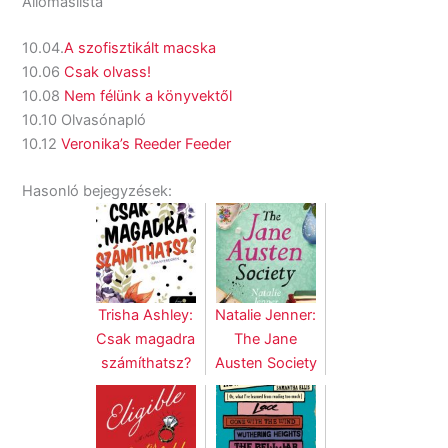
Állomáslista
10.04.
A szofisztikált macska
10.06
Csak olvass!
10.08
Nem félünk a könyvektől
10.10 Olvasónapló
10.12
Veronika’s Reeder Feeder
Hasonló bejegyzések:
Trisha Ashley:
Natalie Jenner:
Csak magadra
The Jane
számíthatsz?
Austen Society