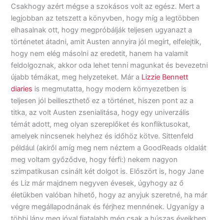
Csakhogy azért mégse a szokásos volt az egész. Mert a
legjobban az tetszett a könyvben, hogy míg a legtöbben
elhasalnak ott, hogy megpróbálják teljesen ugyanazt a
történetet átadni, amit Austen annyira jól megírt, elfelejtik,
hogy nem elég másolni az eredetit, hanem ha valamit
feldolgoznak, akkor oda lehet tenni magunkat és bevezetni
újabb témákat, meg helyzeteket. Már a
Lizzie Bennett
diaries
is megmutatta, hogy modern környezetben is
teljesen jól beilleszthető ez a történet, hiszen pont az a
titka, az volt Austen zsenialitása, hogy egy univerzális
témát adott, meg olyan szereplőket és konfliktusokat,
amelyek nincsenek helyhez és időhöz kötve. Sittenfeld
például (akiről amíg meg nem néztem a GoodReads oldalát
meg voltam győződve, hogy férfi:) nekem nagyon
szimpatikusan csinált két dolgot is. Előszört is, hogy Jane
és Liz már majdnem negyven évesek, úgyhogy az ő
életükben valóban hihető, hogy az anyjuk szeretné, ha már
végre megállapodnának és férjhez mennének. Ugyanígy a
többi lány meg jóval fiatalabb még csak a húszas éveikben