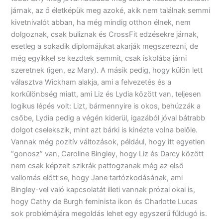
járnak, az ő életképük meg azoké, akik nem találnak semmi
kivetnivalót abban, ha még mindig otthon élnek, nem
dolgoznak, csak buliznak és CrossFit edzésekre járnak,
esetleg a sokadik diplomájukat akarják megszerezni, de
még egyikkel se kezdtek semmit, csak iskolába járni
szeretnek (igen, ez Mary). A másik pedig, hogy külön lett
választva Wickham alakja, ami a felvezetés és a
korkülönbség miatt, ami Liz és Lydia között van, teljesen
logikus lépés volt: Lizt, bármennyire is okos, behúzzák a
csőbe, Lydia pedig a végén kiderül, igazából jóval bátrabb
dolgot cselekszik, mint azt bárki is kinézte volna belőle.
Vannak még pozitív változások, például, hogy itt egyetlen
“gonosz” van, Caroline Bingley, hogy Liz és Darcy között
nem csak képzelt szikrák pattogzanak még az első
vallomás előtt se, hogy Jane tartózkodásának, ami
Bingley-vel való kapcsolatát illeti vannak prózai okai is,
hogy Cathy de Burgh feminista ikon és Charlotte Lucas
sok problémájára megoldás lehet egy egyszerű füldugó is.