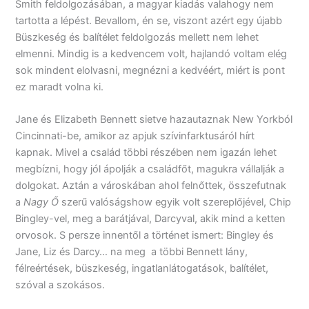
Smith feldolgozásában, a magyar kiadás valahogy nem
tartotta a lépést. Bevallom, én se, viszont azért egy újabb
Büszkeség és balítélet feldolgozás mellett nem lehet
elmenni. Mindig is a kedvencem volt, hajlandó voltam elég
sok mindent elolvasni, megnézni a kedvéért, miért is pont
ez maradt volna ki.
Jane és Elizabeth Bennett sietve hazautaznak New Yorkból
Cincinnati-be, amikor az apjuk szívinfarktusáról hírt
kapnak. Mivel a család többi részében nem igazán lehet
megbízni, hogy jól ápolják a családfőt, magukra vállalják a
dolgokat. Aztán a városkában ahol felnőttek, összefutnak
a
Nagy Ő
szerű valóságshow egyik volt szereplőjével, Chip
Bingley-vel, meg a barátjával, Darcyval, akik mind a ketten
orvosok. S persze innentől a történet ismert: Bingley és
Jane, Liz és Darcy… na meg a többi Bennett lány,
félreértések, büszkeség, ingatlanlátogatások, balítélet,
szóval a szokásos.