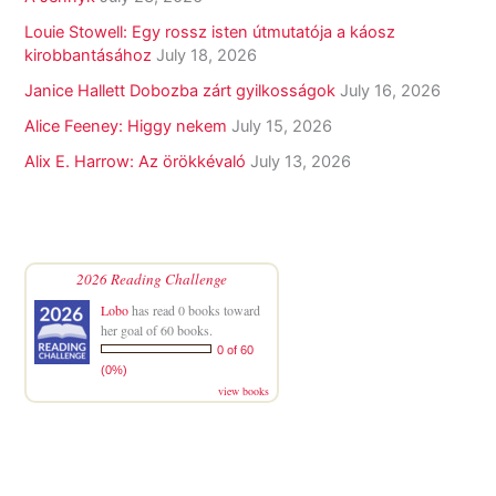
Louie Stowell: Egy ​rossz isten útmutatója a káosz
kirobbantásához
July 18, 2026
Janice Hallett Dobozba zárt gyilkosságok
July 16, 2026
Alice Feeney: Higgy nekem
July 15, 2026
Alix E. Harrow: Az örökkévaló
July 13, 2026
2026 Reading Challenge
Lobo
has read 0 books toward
her goal of 60 books.
0 of 60
(0%)
view books