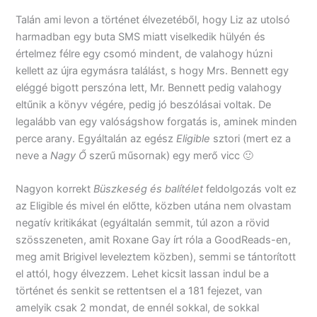
Talán ami levon a történet élvezetéből, hogy Liz az utolsó
harmadban egy buta SMS miatt viselkedik hülyén és
értelmez félre egy csomó mindent, de valahogy húzni
kellett az újra egymásra találást, s hogy Mrs. Bennett egy
eléggé bigott perszóna lett, Mr. Bennett pedig valahogy
eltűnik a könyv végére, pedig jó beszólásai voltak. De
legalább van egy valóságshow forgatás is, aminek minden
perce arany. Egyáltalán az egész
Eligible
sztori (mert ez a
neve a
Nagy Ő
szerű műsornak) egy merő vicc 🙂
Nagyon korrekt
Büszkeség és balítélet
feldolgozás volt ez
az Eligible és mivel én előtte, közben utána nem olvastam
negatív kritikákat (egyáltalán semmit, túl azon a rövid
szösszeneten, amit Roxane Gay írt róla a GoodReads-en,
meg amit Brigivel leveleztem közben), semmi se tántorított
el attól, hogy élvezzem. Lehet kicsit lassan indul be a
történet és senkit se rettentsen el a 181 fejezet, van
amelyik csak 2 mondat, de ennél sokkal, de sokkal