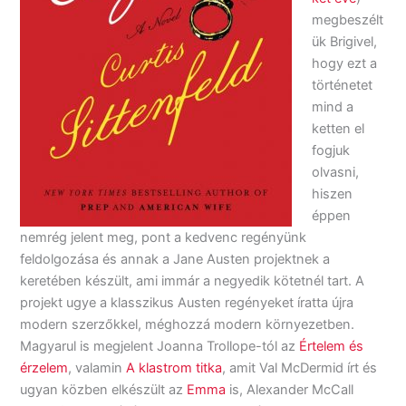
megbeszélt
ük Brigivel,
hogy ezt a
történetet
mind a
ketten el
fogjuk
olvasni,
hiszen
éppen
nemrég jelent meg, pont a kedvenc regényünk
feldolgozása és annak a Jane Austen projektnek a
keretében készült, ami immár a negyedik kötetnél tart. A
projekt ugye a klasszikus Austen regényeket íratta újra
modern szerzőkkel, méghozzá modern környezetben.
Magyarul is megjelent Joanna Trollope-tól az
Értelem és
érzelem
, valamin
A klastrom titka
, amit Val McDermid írt és
ugyan közben elkészült az
Emma
is, Alexander McCall