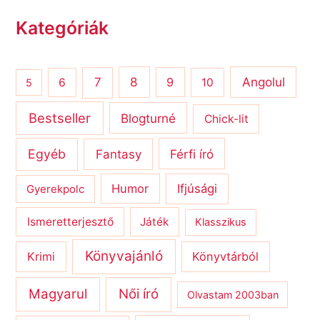
Kategóriák
8
Angolul
7
9
6
10
5
Bestseller
Blogturné
Chick-lit
Egyéb
Férfi író
Fantasy
Humor
Ifjúsági
Gyerekpolc
Ismeretterjesztő
Játék
Klasszikus
Könyvajánló
Krimi
Könyvtárból
Magyarul
Női író
Olvastam 2003ban