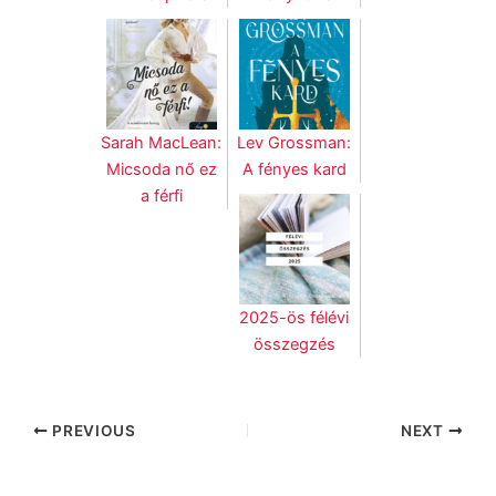
Sarah MacLean:
Lev Grossman:
Micsoda nő ez
A fényes kard
a férfi
2025-ös félévi
összegzés
PREVIOUS
NEXT