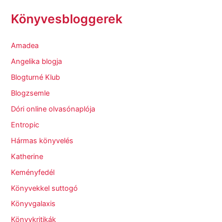
Könyvesbloggerek
Amadea
Angelika blogja
Blogturné Klub
Blogzsemle
Dóri online olvasónaplója
Entropic
Hármas könyvelés
Katherine
Keményfedél
Könyvekkel suttogó
Könyvgalaxis
Könyvkritikák