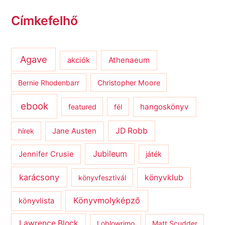
Címkefelhő
Agave
Athenaeum
akciók
Bernie Rhodenbarr
Christopher Moore
ebook
hangoskönyv
featured
fél
JD Robb
hírek
Jane Austen
Jubileum
Jennifer Crusie
játék
karácsony
könyvklub
könyvfesztivál
Könyvmolyképző
könyvlista
Lawrence Block
Loblowrimo
Matt Scudder