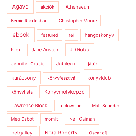
Agave
Athenaeum
akciók
Bernie Rhodenbarr
Christopher Moore
ebook
hangoskönyv
featured
fél
JD Robb
hírek
Jane Austen
Jubileum
Jennifer Crusie
játék
karácsony
könyvklub
könyvfesztivál
Könyvmolyképző
könyvlista
Lawrence Block
Loblowrimo
Matt Scudder
Meg Cabot
momlit
Neil Gaiman
netgalley
Nora Roberts
Oscar díj