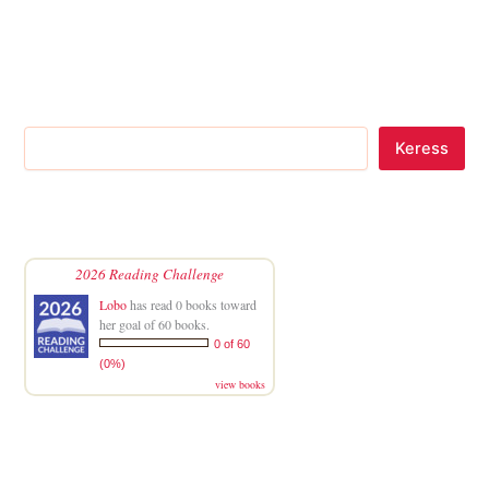
Keress
2026 Reading Challenge
Lobo
has read 0 books toward
her goal of 60 books.
0 of 60
(0%)
view books