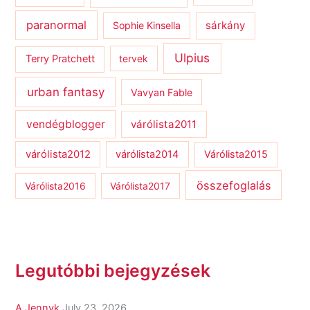
paranormal
sárkány
Sophie Kinsella
Ulpius
Terry Pratchett
tervek
urban fantasy
Vavyan Fable
vendégblogger
várólista2011
várólista2012
várólista2014
Várólista2015
összefoglalás
Várólista2016
Várólista2017
Legutóbbi bejegyzések
A Jennyk
July 23, 2026