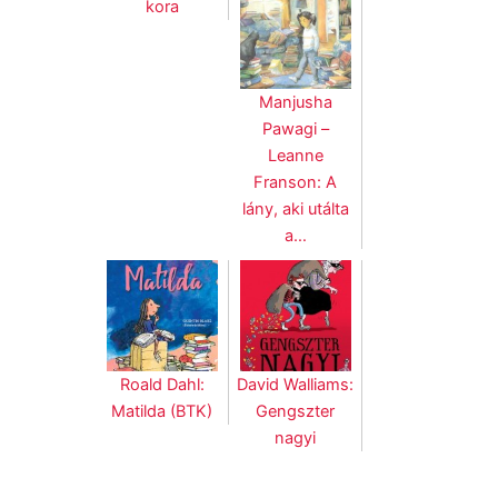
kora
Manjusha
Pawagi –
Leanne
Franson: A
lány, aki utálta
a…
Roald Dahl:
David Walliams:
Matilda (BTK)
Gengszter
nagyi