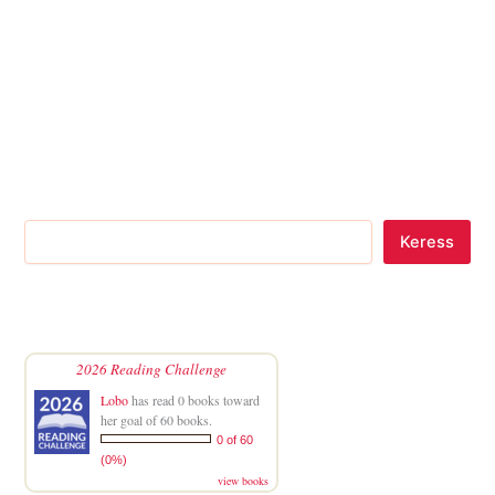
Keress
2026 Reading Challenge
Lobo
has read 0 books toward
her goal of 60 books.
0 of 60
(0%)
view books