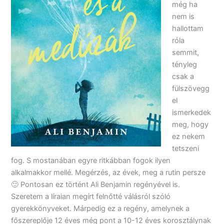
még ha
nem is
hallottam
róla
semmit,
tényleg
csak a
fülszövegg
el
ismerkedek
meg, hogy
ez nekem
tetszeni
fog. S mostanában egyre ritkábban fogok ilyen
alkalmakkor mellé. Megérzés, az évek, meg a rutin persze
🙂 Pontosan ez történt Ali Benjamin regényével is.
Szeretem a líraian megírt felnőtté válásról szóló
gyerekkönyveket. Márpedig ez a regény, amelynek a
főszereplője 12 éves még pont a 10-12 éves korosztálynak