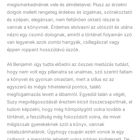
megismerkednének vele és elméleteivel. Plusz az érzelmi
dolgok mellett rengeteg érdekes és izgalmas, szórakoztató
és szépen, elegánsan, nem feltűnően oktató részei is
vannak a könyvnek. Érdemes elolvasni az utószót és utána
nézni egy csomó dolognak, amiről a történet folyamán szó
van legyenek azok zombi hangyák, csillagászat vagy
éppen roppant hosszútávú úszók.
Ali Benjamin úgy tudta előadni az összes medúzás tudást,
hogy nem volt egy pillanatra se unalmas, szó szerint faltam
a könyvet és gyorsan olvastam, mert a stílus ez az
egyszerű és mégis hihetelenül pontos, találó
megfogalmazás levett a lábamról. Egyedül talán a végét,
Suzy megvilágosodását éreztem kicsit összecsapottnak, el
tudom képzelni, hogy még hömpölygött volna tovább a
történet, a feszültség még fokozódott volna, de mivel
mégiscsak gyerekeknek szól a könyv, vannak
oldalszámhatárok. Úgyhogy csupán ezért vonok le egy
csillagot: a megoldás lehetett volna jobban kivitelezett. De