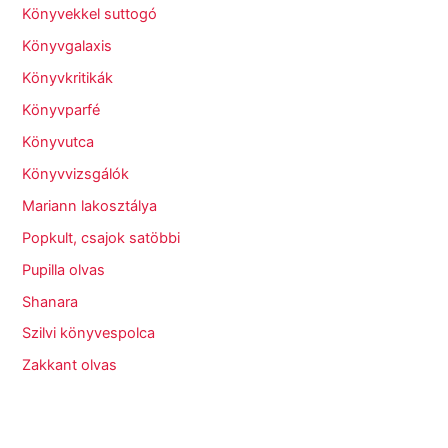
Könyvekkel suttogó
Könyvgalaxis
Könyvkritikák
Könyvparfé
Könyvutca
Könyvvizsgálók
Mariann lakosztálya
Popkult, csajok satöbbi
Pupilla olvas
Shanara
Szilvi könyvespolca
Zakkant olvas