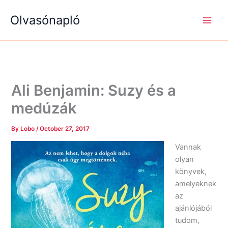
S
R
R
Skip
e
é
é
Olvasónapló
to
a
g
g
content
r
i
i
c
s
s
h
é
é
g
g
e
e
k
k
Ali Benjamin: Suzy és a
medúzák
By
Lobo
/
October 27, 2017
Vannak
olyan
könyvek,
amelyeknek
az
ajánlójából
tudom,