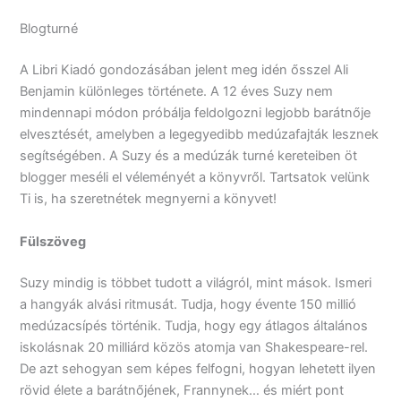
Blogturné
A Libri Kiadó gondozásában jelent meg idén ősszel Ali
Benjamin különleges története. A 12 éves Suzy nem
mindennapi módon próbálja feldolgozni legjobb barátnője
elvesztését, amelyben a legegyedibb medúzafajták lesznek
segítségében. A Suzy és a medúzák turné kereteiben öt
blogger meséli el véleményét a könyvről. Tartsatok velünk
Ti is, ha szeretnétek megnyerni a könyvet!
Fülszöveg
Suzy ​mindig is többet tudott a világról, mint mások. Ismeri
a hangyák alvási ritmusát. Tudja, hogy évente 150 millió
medúzacsípés történik. Tudja, hogy egy átlagos általános
iskolásnak 20 milliárd közös atomja van Shakespeare-rel.
De azt sehogyan sem képes felfogni, hogyan lehetett ilyen
rövid élete a barátnőjének, Frannynek… és miért pont