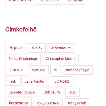
Történelmi
Címkefelhő
Agave
Athenaeum
akciók
Bernie Rhodenbarr
Christopher Moore
ebook
hangoskönyv
featured
fél
JD Robb
hírek
Jane Austen
Jubileum
Jennifer Crusie
játék
karácsony
könyvklub
könyvfesztivál