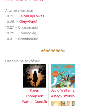
A turné állomásai:
10.23. –
Kelly&Lupi olvas
10.25. –
KönyvParfé
10.27. – Olvasónapló
10.29. – Könyvvilág
10.31. – Szembetűnő
Hasonló bejegyzések:
Karen
David Walliams:
Thompson
A nagy szökés
Walker: Csodák