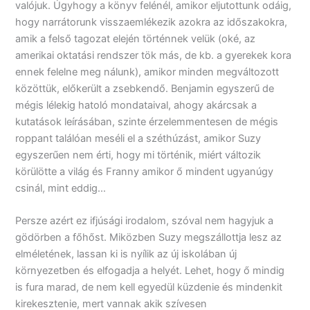
valójuk. Úgyhogy a könyv felénél, amikor eljutottunk odáig,
hogy narrátorunk visszaemlékezik azokra az időszakokra,
amik a felső tagozat elején történnek velük (oké, az
amerikai oktatási rendszer tök más, de kb. a gyerekek kora
ennek felelne meg nálunk), amikor minden megváltozott
közöttük, előkerült a zsebkendő. Benjamin egyszerű de
mégis lélekig hatoló mondataival, ahogy akárcsak a
kutatások leírásában, szinte érzelemmentesen de mégis
roppant találóan meséli el a széthúzást, amikor Suzy
egyszerűen nem érti, hogy mi történik, miért változik
körülötte a világ és Franny amikor ő mindent ugyanúgy
csinál, mint eddig…
Persze azért ez ifjúsági irodalom, szóval nem hagyjuk a
gödörben a főhőst. Miközben Suzy megszállottja lesz az
elméletének, lassan ki is nyílik az új iskolában új
környezetben és elfogadja a helyét. Lehet, hogy ő mindig
is fura marad, de nem kell egyedül küzdenie és mindenkit
kirekesztenie, mert vannak akik szívesen