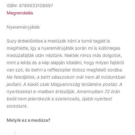
ISBN: 9789633108697
Megrendelés
Nyereményjáték
Suzy érdeklődése a medúzák iránt a turné tagjait is
megihlette, így a nyereményjáték során mi is különleges
medúzafajták után néztünk. Nektek nincs más dolgotok,
mint a leírás és a kép alapján kitalálni, hogy milyen fajtáról
van szó, és beírni a rafflecopter doboz megfelelő sorába.
Ne feledjétek, a beírt válaszokon már nem áll módunkban
javítani. A kiadó csak Magyarország területére postáz. A
nyerteseket e-mailben értesítjük. Amennyiben 72 órán
belül nem jelentkezik a szerencsés, újabb nyertest
sorsolunk.
Melyik ez a medúza?