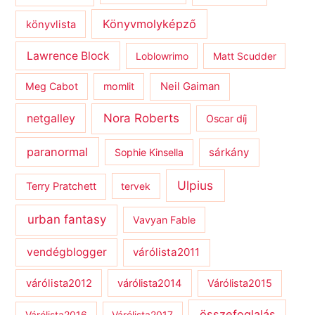
Könyvmolyképző
könyvlista
Lawrence Block
Loblowrimo
Matt Scudder
Meg Cabot
momlit
Neil Gaiman
netgalley
Nora Roberts
Oscar díj
paranormal
sárkány
Sophie Kinsella
Ulpius
Terry Pratchett
tervek
urban fantasy
Vavyan Fable
vendégblogger
várólista2011
várólista2012
várólista2014
Várólista2015
összefoglalás
Várólista2016
Várólista2017