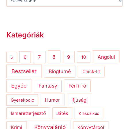
Kategóriák
8
Angolul
7
9
6
10
5
Bestseller
Blogturné
Chick-lit
Egyéb
Férfi író
Fantasy
Humor
Ifjúsági
Gyerekpolc
Ismeretterjesztő
Játék
Klasszikus
Könyvajánló
Krimi
Könyvtárból