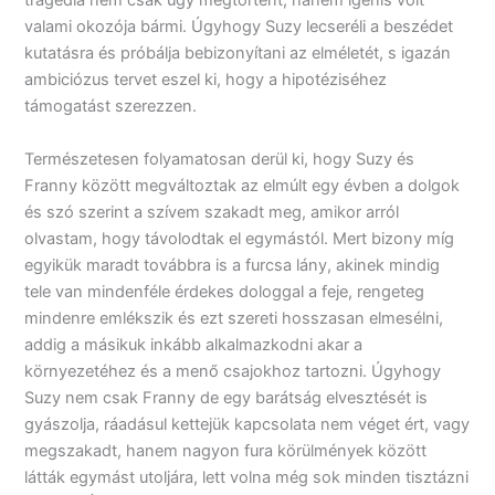
tragédia nem csak úgy megtörtént, hanem igenis volt
valami okozója bármi. Úgyhogy Suzy lecseréli a beszédet
kutatásra és próbálja bebizonyítani az elméletét, s igazán
ambiciózus tervet eszel ki, hogy a hipotéziséhez
támogatást szerezzen.
Természetesen folyamatosan derül ki, hogy Suzy és
Franny között megváltoztak az elmúlt egy évben a dolgok
és szó szerint a szívem szakadt meg, amikor arról
olvastam, hogy távolodtak el egymástól. Mert bizony míg
egyikük maradt továbbra is a furcsa lány, akinek mindig
tele van mindenféle érdekes dologgal a feje, rengeteg
mindenre emlékszik és ezt szereti hosszasan elmesélni,
addig a másikuk inkább alkalmazkodni akar a
környezetéhez és a menő csajokhoz tartozni. Úgyhogy
Suzy nem csak Franny de egy barátság elvesztését is
gyászolja, ráadásul kettejük kapcsolata nem véget ért, vagy
megszakadt, hanem nagyon fura körülmények között
látták egymást utoljára, lett volna még sok minden tisztázni