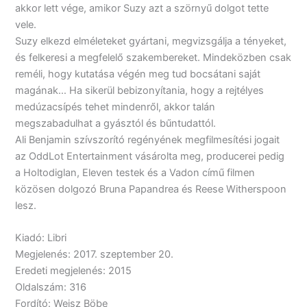
akkor lett vége, amikor Suzy azt a szörnyű dolgot tette
vele.
Suzy elkezd elméleteket gyártani, megvizsgálja a tényeket,
és felkeresi a megfelelő szakembereket. Mindeközben csak
reméli, hogy kutatása végén meg tud bocsátani saját
magának… Ha sikerül bebizonyítania, hogy a rejtélyes
medúzacsípés tehet mindenről, akkor talán
megszabadulhat a gyásztól és bűntudattól.
Ali Benjamin szívszorító regényének megfilmesítési jogait
az OddLot Entertainment vásárolta meg, producerei pedig
a Holtodiglan, Eleven testek és a Vadon című filmen
közösen dolgozó Bruna Papandrea és Reese Witherspoon
lesz.
Kiadó: Libri
Megjelenés: 2017. szeptember 20.
Eredeti megjelenés: 2015
Oldalszám: 316
Fordító: Weisz Böbe