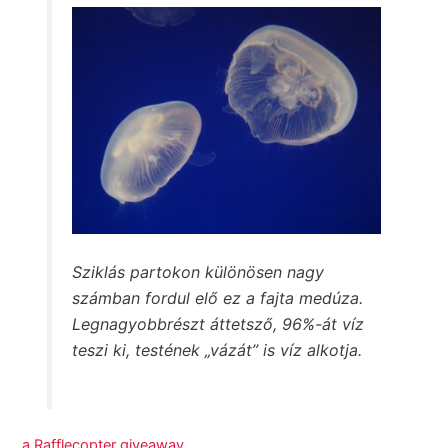
Sziklás partokon különösen nagy
számban fordul elő ez a fajta medúza.
Legnagyobbrészt áttetsző, 96%-át víz
teszi ki, testének „vázát” is víz alkotja.
a Rafflecopter giveaway