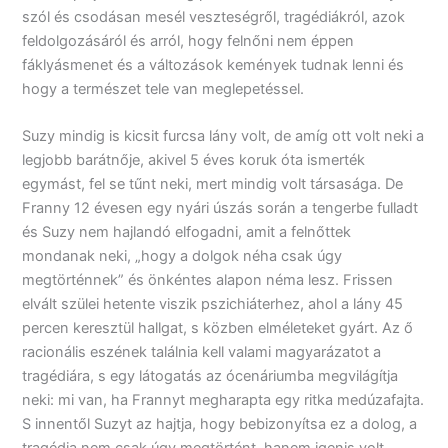
szól és csodásan mesél veszteségről, tragédiákról, azok
feldolgozásáról és arról, hogy felnőni nem éppen
fáklyásmenet és a változások kemények tudnak lenni és
hogy a természet tele van meglepetéssel.
Suzy mindig is kicsit furcsa lány volt, de amíg ott volt neki a
legjobb barátnője, akivel 5 éves koruk óta ismerték
egymást, fel se tűnt neki, mert mindig volt társasága. De
Franny 12 évesen egy nyári úszás során a tengerbe fulladt
és Suzy nem hajlandó elfogadni, amit a felnőttek
mondanak neki, „hogy a dolgok néha csak úgy
megtörténnek” és önkéntes alapon néma lesz. Frissen
elvált szülei hetente viszik pszichiáterhez, ahol a lány 45
percen keresztül hallgat, s közben elméleteket gyárt. Az ő
racionális eszének találnia kell valami magyarázatot a
tragédiára, s egy látogatás az ócenáriumba megvilágítja
neki: mi van, ha Frannyt megharapta egy ritka medúzafajta.
S innentől Suzyt az hajtja, hogy bebizonyítsa ez a dolog, a