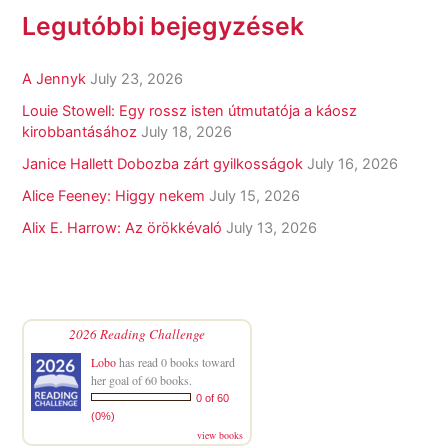
Legutóbbi bejegyzések
A Jennyk
July 23, 2026
Louie Stowell: Egy ​rossz isten útmutatója a káosz
kirobbantásához
July 18, 2026
Janice Hallett Dobozba zárt gyilkosságok
July 16, 2026
Alice Feeney: Higgy nekem
July 15, 2026
Alix E. Harrow: Az örökkévaló
July 13, 2026
2026 Reading Challenge
Lobo
has read 0 books toward
her goal of 60 books.
0 of 60
(0%)
view books