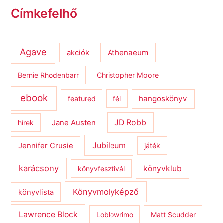
Címkefelhő
Agave
Athenaeum
akciók
Bernie Rhodenbarr
Christopher Moore
ebook
hangoskönyv
featured
fél
JD Robb
hírek
Jane Austen
Jubileum
Jennifer Crusie
játék
karácsony
könyvklub
könyvfesztivál
Könyvmolyképző
könyvlista
Lawrence Block
Loblowrimo
Matt Scudder