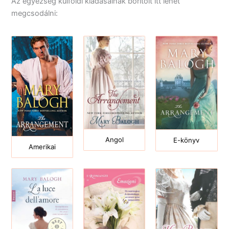
Az egyezség külföldi kiadásainak borítóit itt lehet
megcsodálni:
Angol
E-könyv
Amerikai