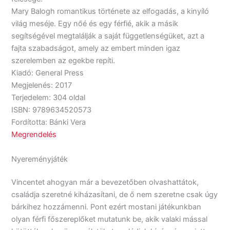
Mary Balogh romantikus története az elfogadás, a kinyíló
világ meséje. Egy nőé és egy férfié, akik a másik
segítségével megtalálják a saját függetlenségüket, azt a
fajta szabadságot, amely az embert minden igaz
szerelemben az egekbe repíti.
Kiadó: General Press
Megjelenés: 2017
Terjedelem: 304 oldal
ISBN: 9789634520573
Fordította: Bánki Vera
Megrendelés
Nyereményjáték
Vincentet ahogyan már a bevezetőben olvashattátok,
családja szeretné kiházasítani, de ő nem szeretne csak úgy
bárkihez hozzámenni. Pont ezért mostani játékunkban
olyan férfi főszereplőket mutatunk be, akik valaki mással