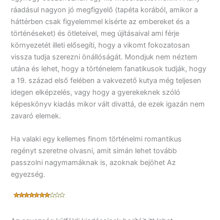
ráadásul nagyon jó megfigyelő (tapéta korából, amikor a
háttérben csak figyelemmel kísérte az embereket és a
történéseket) és ötleteivel, meg újításaival ami férje
környezetét illeti elősegíti, hogy a vikomt fokozatosan
vissza tudja szerezni önállóságát. Mondjuk nem néztem
utána és lehet, hogy a történelem fanatikusok tudják, hogy
a 19. század első felében a vakvezető kutya még teljesen
idegen elképzelés, vagy hogy a gyerekeknek szóló
képeskönyv kiadás mikor vált divattá, de ezek igazán nem
zavaró elemek.
Ha valaki egy kellemes finom történelmi romantikus
regényt szeretne olvasni, amit simán lehet tovább
passzolni nagymamáknak is, azoknak bejöhet Az
egyezség.