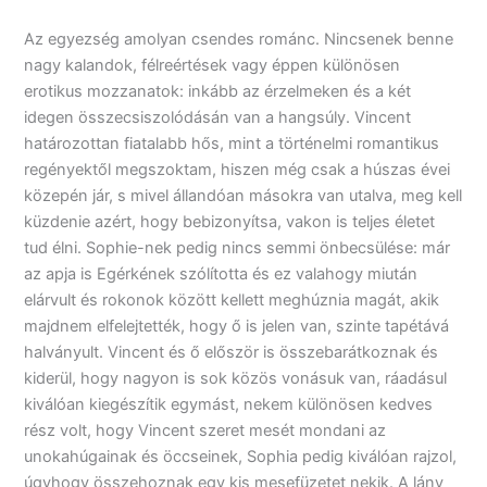
Az egyezség amolyan csendes románc. Nincsenek benne
nagy kalandok, félreértések vagy éppen különösen
erotikus mozzanatok: inkább az érzelmeken és a két
idegen összecsiszolódásán van a hangsúly. Vincent
határozottan fiatalabb hős, mint a történelmi romantikus
regényektől megszoktam, hiszen még csak a húszas évei
közepén jár, s mivel állandóan másokra van utalva, meg kell
küzdenie azért, hogy bebizonyítsa, vakon is teljes életet
tud élni. Sophie-nek pedig nincs semmi önbecsülése: már
az apja is Egérkének szólította és ez valahogy miután
elárvult és rokonok között kellett meghúznia magát, akik
majdnem elfelejtették, hogy ő is jelen van, szinte tapétává
halványult. Vincent és ő először is összebarátkoznak és
kiderül, hogy nagyon is sok közös vonásuk van, ráadásul
kiválóan kiegészítik egymást, nekem különösen kedves
rész volt, hogy Vincent szeret mesét mondani az
unokahúgainak és öccseinek, Sophia pedig kiválóan rajzol,
úgyhogy összehoznak egy kis mesefüzetet nekik. A lány