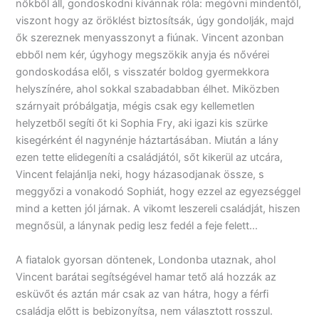
nőkből áll, gondoskodni kívánnak róla: megóvni mindentől,
viszont hogy az öröklést biztosítsák, úgy gondolják, majd
ők szereznek menyasszonyt a fiúnak. Vincent azonban
ebből nem kér, úgyhogy megszökik anyja és nővérei
gondoskodása elől, s visszatér boldog gyermekkora
helyszínére, ahol sokkal szabadabban élhet. Miközben
szárnyait próbálgatja, mégis csak egy kellemetlen
helyzetből segíti őt ki Sophia Fry, aki igazi kis szürke
kisegérként él nagynénje háztartásában. Miután a lány
ezen tette elidegeníti a családjától, sőt kikerül az utcára,
Vincent felajánlja neki, hogy házasodjanak össze, s
meggyőzi a vonakodó Sophiát, hogy ezzel az egyezséggel
mind a ketten jól járnak. A vikomt leszereli családját, hiszen
megnősül, a lánynak pedig lesz fedél a feje felett…
A fiatalok gyorsan döntenek, Londonba utaznak, ahol
Vincent barátai segítségével hamar tető alá hozzák az
esküvőt és aztán már csak az van hátra, hogy a férfi
családja előtt is bebizonyítsa, nem választott rosszul.