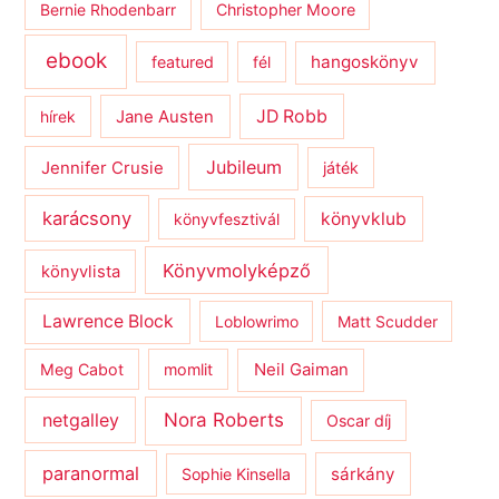
Bernie Rhodenbarr
Christopher Moore
ebook
hangoskönyv
featured
fél
JD Robb
hírek
Jane Austen
Jubileum
Jennifer Crusie
játék
karácsony
könyvklub
könyvfesztivál
Könyvmolyképző
könyvlista
Lawrence Block
Loblowrimo
Matt Scudder
Meg Cabot
momlit
Neil Gaiman
netgalley
Nora Roberts
Oscar díj
paranormal
sárkány
Sophie Kinsella