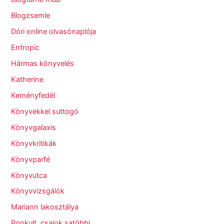
Blogzsemle
Dóri online olvasónaplója
Entropic
Hármas könyvelés
Katherine
Keményfedél
Könyvekkel suttogó
Könyvgalaxis
Könyvkritikák
Könyvparfé
Könyvutca
Könyvvizsgálók
Mariann lakosztálya
Popkult, csajok satöbbi