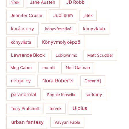
JD Robb
hírek
Jane Austen
Jubileum
Jennifer Crusie
játék
karácsony
könyvklub
könyvfesztivál
Könyvmolyképző
könyvlista
Lawrence Block
Loblowrimo
Matt Scudder
Meg Cabot
momlit
Neil Gaiman
netgalley
Nora Roberts
Oscar díj
paranormal
sárkány
Sophie Kinsella
Ulpius
Terry Pratchett
tervek
urban fantasy
Vavyan Fable