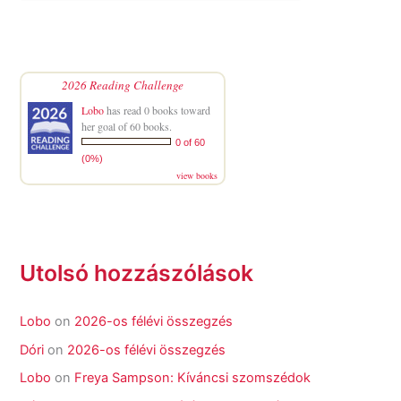
2026 Reading Challenge
Lobo
has read 0 books toward
her goal of 60 books.
0 of 60
(0%)
view books
Utolsó hozzászólások
Lobo
on
2026-os félévi összegzés
Dóri
on
2026-os félévi összegzés
Lobo
on
Freya Sampson: Kíváncsi szomszédok