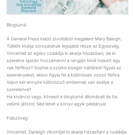
Blogturné
A General Press kiadó jóvoltából megjelent Mary Balogh,
Túlélők klubja sorozatának legújabb része az Egyezség.
Vincentet az egész családja ki akarja házasítani, de ki
szeretne igazán hozzámenni a rangján kívül másért egy
vak férfihoz? Sophie a szürke kisegér háttérből figyeli az
eseményeket, ekkor figyel fel a különösen vonzó férfira.
Vajon két ennyire különböző embernek van esélye a
szerelemre?
Ha kíváncsi vagy, kövesd a blogturné állomásait és ha
velünk játszol, tiéd lehet a könyv egyik példánya!
Fülszöveg
Vincentet, ​Darleigh vikomtját ki akarja házasítani a családja.