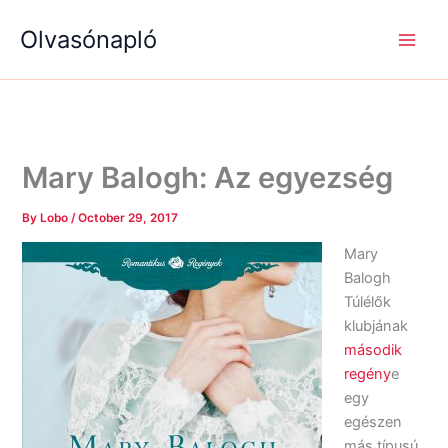
S
R
R
Skip
e
é
é
Olvasónapló
to
a
g
g
content
r
i
i
c
s
s
h
é
é
g
g
e
e
k
k
Mary Balogh: Az egyezség
By
Lobo
/
October 29, 2017
Mary
Balogh
Túlélők
klubjának
második
regény
e
egy
egészen
más típusú