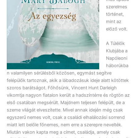
szerelmes
történet,
mint az
előző volt.
A Túlélők
Klubjába a
Napóleoni
háborúkba
n valamilyen sérülésből közösen, egymást segítve
felépülők tartoznak, akik a lábadozásuk ideje alatt kötöttek
szoros barátságot. Főhősünk, Vincent Hunt Darleigh
vikomtja nagyon fiatalon került a hadszíntérre és rögtön az
első csatában megsérült. Majdnem teljesen felépült, de a
szeme világát elveszítette. Mivel annak idején még csak
egyszerű nemes volt, csak a családi elhalálozási sorrend
miatt lett belőle főnemes, nem erre a szerepre nevelték.
Miután vakon kapta meg a címet, családja, amely csak