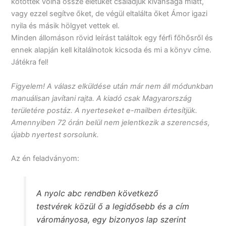
kötötték volna össze életüket családjuk kívánsága miatt,
vagy ezzel segítve őket, de végül eltalálta őket Ámor igazi
nyila és másik hölgyet vettek el.
Minden állomáson rövid leírást találtok egy férfi főhősről és
ennek alapján kell kitalálnotok kicsoda és mi a könyv címe.
Játékra fel!
Figyelem! A válasz elküldése után már nem áll módunkban
manuálisan javítani rajta. A kiadó csak Magyarország
területére postáz. A nyerteseket e-mailben értesítjük.
Amennyiben 72 órán belül nem jelentkezik a szerencsés,
újabb nyertest sorsolunk.
Az én feladványom:
A nyolc abc rendben következő
testvérek közül ő a legidősebb és a cím
várományosa, egy bizonyos lap szerint