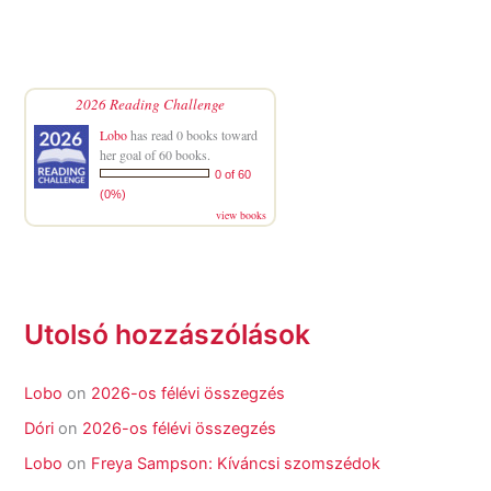
2026 Reading Challenge
Lobo
has read 0 books toward
her goal of 60 books.
0 of 60
(0%)
view books
Utolsó hozzászólások
Lobo
on
2026-os félévi összegzés
Dóri
on
2026-os félévi összegzés
Lobo
on
Freya Sampson: Kíváncsi szomszédok