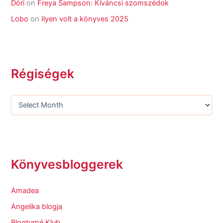
Dóri
on
Freya Sampson: Kíváncsi szomszédok
Lobo
on
Ilyen volt a könyves 2025
Régiségek
Könyvesbloggerek
Amadea
Angelika blogja
Blogturné Klub