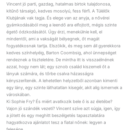
Vincent jó parti, gazdag, hatalmas birtok tulajdonosa,
kitűnő társalgó, kedves mosolyú, fess férfi. A Túlélők
Klubjának vak tagja. És elege van az anyja, a nővérei
gyámkodásából meg a leendő ara elfojtott, mégis szinte
égető ódzkodásától. Úgy érzi, menekülnie kell, el
mindentől, ami a vakságát bélyegnek, őt magát
fogyatékosnak tartja. Elszökik, és meg sem áll gyerekkora
kedves színhelyéig, Barton Coombsig, ahol ünnepséget
rendeznek a tiszteletére. De mintha itt is visszaélnének
azzal, hogy nem lát; egy sznob család kiszemeli őt a
lányuk számára, és tőrbe csalva házasságra
kényszerítenék. A lehetetlen helyzetből azonban kimenti
egy lány, egy szinte láthatatlan kisegér, akit alig ismernek a
városkában.
Ki Sophie Fry? És miért avatkozik bele ő is az életébe?
Vajon jó szándék vezeti? Vincent szíve azt súgja, igen, így
a jótett és egy meghitt beszélgetés tapasztalatára
hagyatkozva ajánlatot tesz a fiatal nőnek: legyen a
felesége.