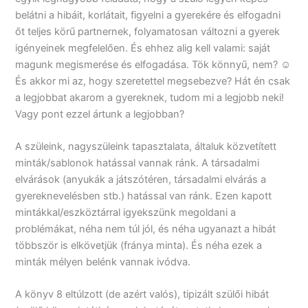
belátni a hibáit, korlátait, figyelni a gyerekére és elfogadni
őt teljes körű partnernek, folyamatosan változni a gyerek
igényeinek megfelelően. És ehhez alig kell valami: saját
magunk megismerése és elfogadása. Tök könnyű, nem? ☺
És akkor mi az, hogy szeretettel megsebezve? Hát én csak
a legjobbat akarom a gyereknek, tudom mi a legjobb neki!
Vagy pont ezzel ártunk a legjobban?
A szüleink, nagyszüleink tapasztalata, általuk közvetített
minták/sablonok hatással vannak ránk. A társadalmi
elvárások (anyukák a játszótéren, társadalmi elvárás a
gyereknevelésben stb.) hatással van ránk. Ezen kapott
mintákkal/eszköztárral igyekszünk megoldani a
problémákat, néha nem túl jól, és néha ugyanazt a hibát
többször is elkövetjük (fránya minta). És néha ezek a
minták mélyen belénk vannak ivódva.
A könyv 8 eltúlzott (de azért valós), tipizált szülői hibát