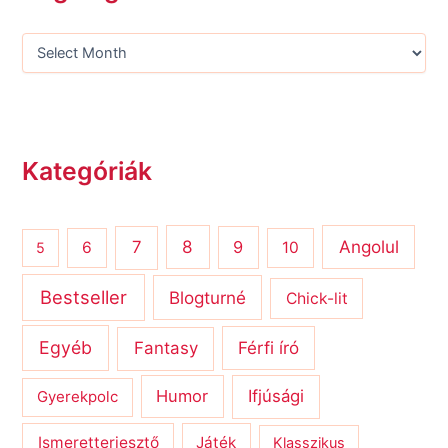
Kategóriák
8
Angolul
7
9
6
10
5
Bestseller
Blogturné
Chick-lit
Egyéb
Férfi író
Fantasy
Humor
Ifjúsági
Gyerekpolc
Ismeretterjesztő
Játék
Klasszikus