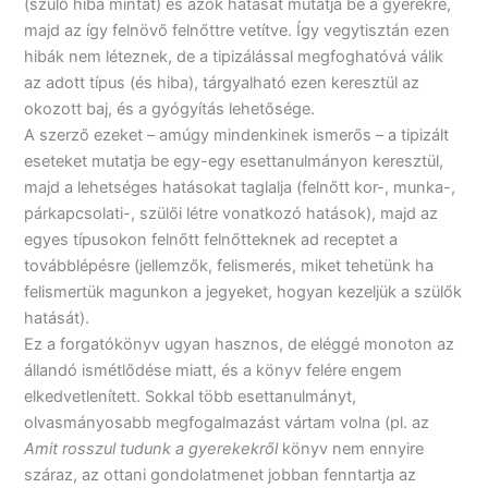
(szülő hiba mintát) és azok hatását mutatja be a gyerekre,
majd az így felnövő felnőttre vetítve. Így vegytisztán ezen
hibák nem léteznek, de a tipizálással megfoghatóvá válik
az adott típus (és hiba), tárgyalható ezen keresztül az
okozott baj, és a gyógyítás lehetősége.
A szerző ezeket – amúgy mindenkinek ismerős – a tipizált
eseteket mutatja be egy-egy esettanulmányon keresztül,
majd a lehetséges hatásokat taglalja (felnőtt kor-, munka-,
párkapcsolati-, szülői létre vonatkozó hatások), majd az
egyes típusokon felnőtt felnőtteknek ad receptet a
továbblépésre (jellemzők, felismerés, miket tehetünk ha
felismertük magunkon a jegyeket, hogyan kezeljük a szülők
hatását).
Ez a forgatókönyv ugyan hasznos, de eléggé monoton az
állandó ismétlődése miatt, és a könyv felére engem
elkedvetlenített. Sokkal több esettanulmányt,
olvasmányosabb megfogalmazást vártam volna (pl. az
Amit rosszul tudunk a gyerekekről
könyv nem ennyire
száraz, az ottani gondolatmenet jobban fenntartja az