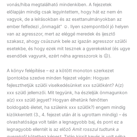
vonás/hiba megtalálható mindenkiben. A fejezetek
előlapján mindig csak legyintettem, hogy hát ez nem én
vagyok, de a leírásokban és az esettanulmányokban az
ember felfedezi „önmagát” ☺. Ilyen szempontból jó helyen
van az agresszor, mert az eléggé meredek és ijesztő
szakasz, ahogy csúszunk bele az igazán agresszor szülői
esetekbe, és hogy ezek mit tesznek a gyerekekkel (és ugye
esendőek vagyunk, ezért néha agresszorok is ☹).
A könyv felépítése – ez a kötött monoton szerkezet
(pontokba szedve minden fejezet végén: Hogyan
fejleszthetjük szülői viselkedésünket xxx szülőként? A(z)
xxx szülő jellemzői. Mit tegyünk, ha észleljük önmagunkon
a(z) xxx szülő jegyet? Hogyan élhetünk felnőtten
boldogabb életet, ha szüleink xxx szülők?) engem mindig
kizökkentett (3., 4. fejezet után át is ugrottam mindig) – és
olvashatósága volt talán a legnagyobb baj, és pont ez a
legnagyobb ellentét is az előző
Amit rosszul tudtunk a
gyerekről
kötethez képest. Talán kicsit kevés is volt néha