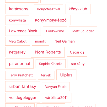
karácsony
könyvklub
könyvfesztivál
Könyvmolyképző
könyvlista
Lawrence Block
Loblowrimo
Matt Scudder
Meg Cabot
momlit
Neil Gaiman
netgalley
Nora Roberts
Oscar díj
paranormal
sárkány
Sophie Kinsella
Ulpius
Terry Pratchett
tervek
urban fantasy
Vavyan Fable
vendégblogger
várólista2011