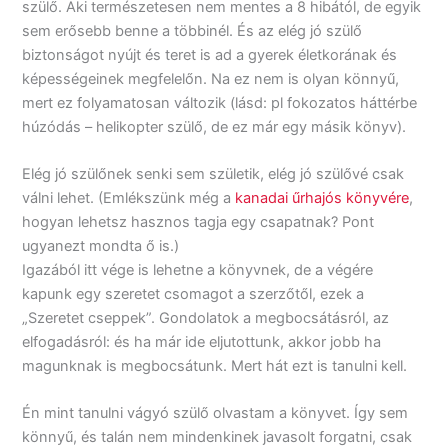
szülő. Aki természetesen nem mentes a 8 hibától, de egyik
sem erősebb benne a többinél. És az elég jó szülő
biztonságot nyújt és teret is ad a gyerek életkorának és
képességeinek megfelelőn. Na ez nem is olyan könnyű,
mert ez folyamatosan változik (lásd: pl fokozatos háttérbe
húzódás – helikopter szülő, de ez már egy másik könyv).
Elég jó szülőnek senki sem születik, elég jó szülővé csak
válni lehet. (Emlékszünk még a
kanadai űrhajós könyvére
,
hogyan lehetsz hasznos tagja egy csapatnak? Pont
ugyanezt mondta ő is.)
Igazából itt vége is lehetne a könyvnek, de a végére
kapunk egy szeretet csomagot a szerzőtől, ezek a
„Szeretet cseppek”. Gondolatok a megbocsátásról, az
elfogadásról: és ha már ide eljutottunk, akkor jobb ha
magunknak is megbocsátunk. Mert hát ezt is tanulni kell.
Én mint tanulni vágyó szülő olvastam a könyvet. Így sem
könnyű, és talán nem mindenkinek javasolt forgatni, csak