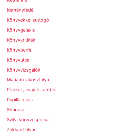
Keményfedél
Könyvekkel suttogó
Könyvgalaxis
Könyvkritikák
Könyvparfé
Könyvutca
Könyvvizsgálók
Mariann lakosztálya
Popkult, csajok satöbbi
Pupilla olvas
Shanara
Szilvi könyvespolca
Zakkant olvas