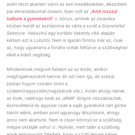
azért részt akartam venni az esti mesélésekben, elkezdtem
pár elmaradásomat olvasni. Ilyen volt az „
Amit rosszul
tudtunk a gyerekekről
” c. könyv, aminek az olvasása
közben került az asztalomra és várta a sorát a
Szeretettel
Sebezve
. Valószínű egy korábbi Vekerdy cikk alapján
kértem ezt is Lobótól. Nem is igazán fontos már ez, csak
az, hogy ugyanarra a fonálra voltak felfűzve: a szülőséghez
elkél a külső segítség.
Mindenkinek megvolt fiatalon az az érzés, amikor
megfogalmazódott benne: én ezt nem így, és sokkal
jobban fogom csinálni (mint a
szüleim/nagyszülők/nagybácsik stb.). Aztán ahogy telnek
az évek, valahogy ezek az „elítélt” dolgok visszakúsztak,
észrevétlenül és egyszer csak a saját gyerekünk tart görbe
tükröt elénk, amiben pont ugyanúgy látszódunk, ahogy
anno nem akartunk. Nem is olyan könnyű ez a szülőség,
mégse oktatják sehol ☺. Nyilván, mert talán a szülőség
egyik legnagyobb feladata, hogy a szülő legyen képes