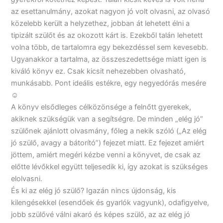
az esettanulmány, azokat nagyon jó volt olvasni, az olvasó
közelebb került a helyzethez, jobban át lehetett élni a
tipizált szülőt és az okozott kárt is. Ezekből talán lehetett
volna több, de tartalomra egy bekezdéssel sem kevesebb.
Ugyanakkor a tartalma, az összeszedettsége miatt igen is
kiváló könyv ez. Csak kicsit nehezebben olvasható,
munkásabb. Pont ideális estékre, egy negyedórás mesére
☺
A könyv elsődleges célközönsége a felnőtt gyerekek,
akiknek szükségük van a segítségre. De minden „elég jó”
szülőnek ajánlott olvasmány, főleg a nekik szóló („Az elég
jó szülő, avagy a bátorító”) fejezet miatt. Ez fejezet amiért
jöttem, amiért megéri kézbe venni a könyvet, de csak az
előtte lévőkkel együtt teljesedik ki, így azokat is szükséges
elolvasni.
És ki az elég jó szülő? Igazán nincs újdonság, kis
kilengésekkel (esendőek és gyarlók vagyunk), odafigyelve,
jobb szülővé válni akaró és képes szülő, az az elég jó