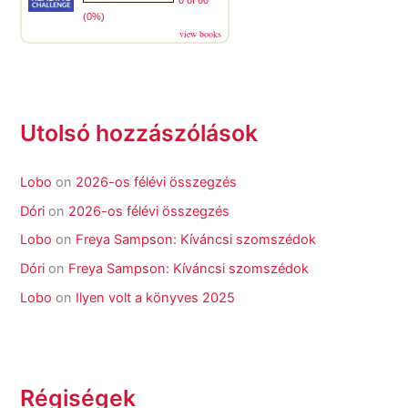
(0%)
view books
Utolsó hozzászólások
Lobo
on
2026-os félévi összegzés
Dóri
on
2026-os félévi összegzés
Lobo
on
Freya Sampson: Kíváncsi szomszédok
Dóri
on
Freya Sampson: Kíváncsi szomszédok
Lobo
on
Ilyen volt a könyves 2025
Régiségek