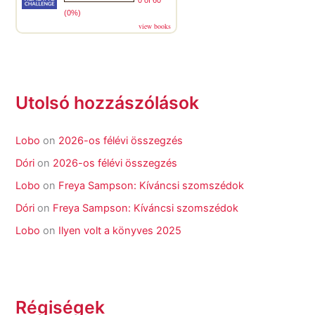
0 of 60
(0%)
view books
Utolsó hozzászólások
Lobo
on
2026-os félévi összegzés
Dóri
on
2026-os félévi összegzés
Lobo
on
Freya Sampson: Kíváncsi szomszédok
Dóri
on
Freya Sampson: Kíváncsi szomszédok
Lobo
on
Ilyen volt a könyves 2025
Régiségek