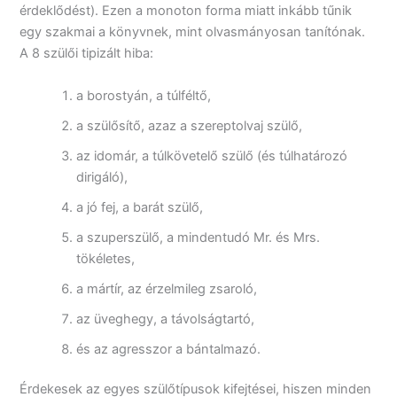
érdeklődést). Ezen a monoton forma miatt inkább tűnik
egy szakmai a könyvnek, mint olvasmányosan tanítónak.
A 8 szülői tipizált hiba:
a borostyán, a túlféltő,
a szülősítő, azaz a szereptolvaj szülő,
az idomár, a túlkövetelő szülő (és túlhatározó
dirigáló),
a jó fej, a barát szülő,
a szuperszülő, a mindentudó Mr. és Mrs.
tökéletes,
a mártír, az érzelmileg zsaroló,
az üveghegy, a távolságtartó,
és az agresszor a bántalmazó.
Érdekesek az egyes szülőtípusok kifejtései, hiszen minden