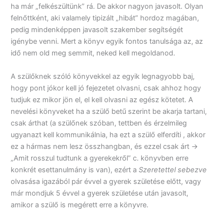
ha már „felkészültünk” rá. De akkor nagyon javasolt. Olyan
felnőttként, aki valamely tipizált „hibát” hordoz magában,
pedig mindenképpen javasolt szakember segítségét
igénybe venni. Mert a könyv egyik fontos tanulsága az, az
idő nem old meg semmit, neked kell megoldanod.
A szülőknek szóló könyvekkel az egyik legnagyobb baj,
hogy pont jókor kell jó fejezetet olvasni, csak ahhoz hogy
tudjuk ez mikor jön el, el kell olvasni az egész kötetet. A
nevelési könyveket ha a szülő betű szerint be akarja tartani,
csak árthat (a szülőnek szóban, tettben és érzelmileg
ugyanazt kell kommunikálnia, ha ezt a szülő elferdíti , akkor
ez a hármas nem lesz összhangban, és ezzel csak árt ->
„Amit rosszul tudtunk a gyerekekről” c. könyvben erre
konkrét esettanulmány is van), ezért a
Szeretettel sebezve
olvasása igazából pár évvel a gyerek születése előtt, vagy
már mondjuk 5 évvel a gyerek születése után javasolt,
amikor a szülő is megérett erre a könyvre.