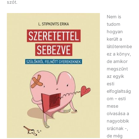
szót.
Nem is
tudom
hogyan
került a
látóterembe
ez a könyv,
de amikor
megszűnt
az egyik
esti
elfoglaltság
om – esti
mese
olvasása a
nagyobbik
srácnak -,
de még