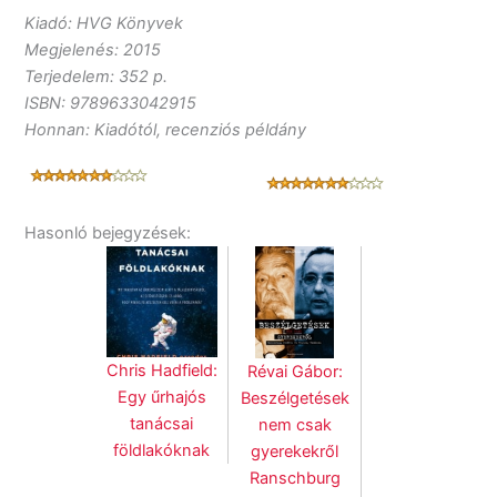
Kiadó: HVG Könyvek
Megjelenés: 2015
Terjedelem: 352 p.
ISBN: 9789633042915
Honnan: Kiadótól, recenziós példány
Hasonló bejegyzések:
Chris Hadfield:
Révai Gábor:
Egy űrhajós
Beszélgetések
tanácsai
nem csak
földlakóknak
gyerekekről
Ranschburg