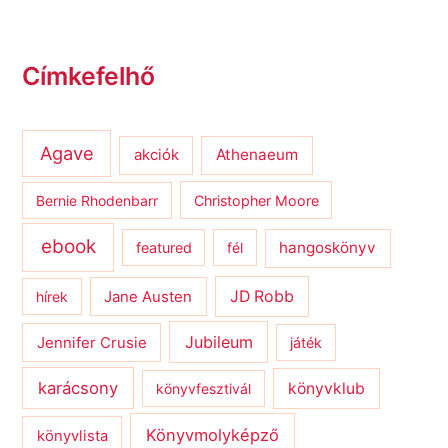
Címkefelhő
Agave
Athenaeum
akciók
Bernie Rhodenbarr
Christopher Moore
ebook
hangoskönyv
featured
fél
JD Robb
hírek
Jane Austen
Jubileum
Jennifer Crusie
játék
karácsony
könyvklub
könyvfesztivál
Könyvmolyképző
könyvlista