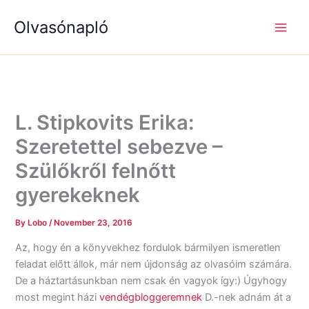
S
R
R
Skip
e
é
é
Olvasónapló
to
a
g
g
content
r
i
i
c
s
s
h
é
é
g
g
e
e
k
k
L. Stipkovits Erika:
Szeretettel sebezve –
Szülőkről felnőtt
gyerekeknek
By
Lobo
/
November 23, 2016
Az, hogy én a könyvekhez fordulok bármilyen ismeretlen
feladat előtt állok, már nem újdonság az olvasóim számára.
De a háztartásunkban nem csak én vagyok így:) Úgyhogy
most megint házi
vendégbloggeremnek
D.-nek adnám át a