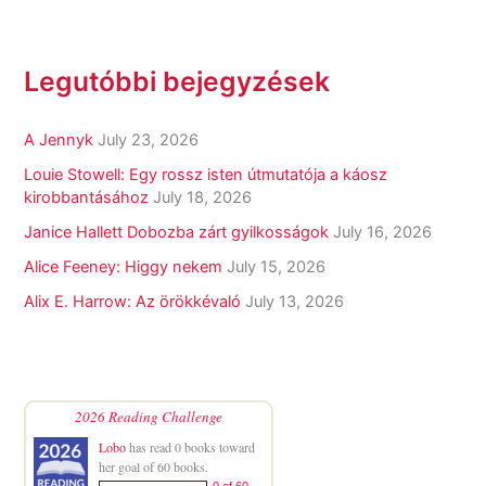
Legutóbbi bejegyzések
A Jennyk
July 23, 2026
Louie Stowell: Egy ​rossz isten útmutatója a káosz
kirobbantásához
July 18, 2026
Janice Hallett Dobozba zárt gyilkosságok
July 16, 2026
Alice Feeney: Higgy nekem
July 15, 2026
Alix E. Harrow: Az örökkévaló
July 13, 2026
2026 Reading Challenge
Lobo
has read 0 books toward
her goal of 60 books.