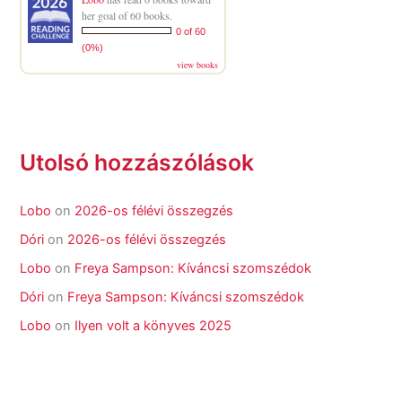
her goal of 60 books.
0 of 60
(0%)
view books
Utolsó hozzászólások
Lobo
on
2026-os félévi összegzés
Dóri
on
2026-os félévi összegzés
Lobo
on
Freya Sampson: Kíváncsi szomszédok
Dóri
on
Freya Sampson: Kíváncsi szomszédok
Lobo
on
Ilyen volt a könyves 2025