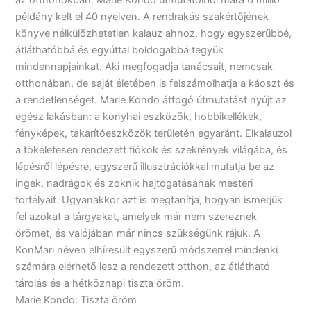
az otthonokban: Marie Kondo útmutatóiból mára 6 millió
példány kelt el 40 nyelven. A rendrakás szakértőjének
könyve nélkülözhetetlen kalauz ahhoz, hogy egyszerűbbé,
átláthatóbbá és egyúttal boldogabbá tegyük
mindennapjainkat. Aki megfogadja tanácsait, nemcsak
otthonában, de saját életében is felszámolhatja a káoszt és
a rendetlenséget. Marie Kondo átfogó útmutatást nyújt az
egész lakásban: a konyhai eszközök, hobbikellékek,
fényképek, takarítóeszközök területén egyaránt. Elkalauzol
a tökéletesen rendezett fiókok és szekrények világába, és
lépésről lépésre, egyszerű illusztrációkkal mutatja be az
ingek, nadrágok és zoknik hajtogatásának mesteri
fortélyait. Ugyanakkor azt is megtanítja, hogyan ismerjük
fel azokat a tárgyakat, amelyek már nem szereznek
örömet, és valójában már nincs szükségünk rájuk. A
KonMari néven elhíresült egyszerű módszerrel mindenki
számára elérhető lesz a rendezett otthon, az átlátható
tárolás és a hétköznapi tiszta öröm.
Marie Kondo: Tiszta öröm