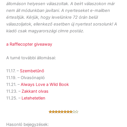
állomáson helyesen válaszoltak. A beírt válaszokon már
nem áll módunkban javítani. A nyerteseket e-mailben
értesítjük. Kérjük, hogy levelünkre 72 órán belül
válaszoljatok, ellenkező esetben új nyertest sorsolunk! A
kiadó csak magyarországi címre postáz.
a Rafflecopter giveaway
A turné további állomásai:
11.17. –
Szembetűnő
11.19. – Olvasónapló
11.21. –
Always Love a Wild Book
11.23. –
Zakkant olvas
11.25. –
Letehetetlen
Hasonló bejegyzések: