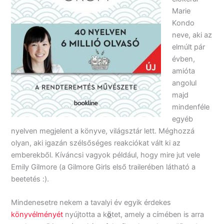
Marie
Kondo
neve, aki az
elmúlt pár
évben,
amióta
angolul
majd
mindenféle
egyéb
nyelven megjelent a könyve, világsztár lett. Méghozzá
olyan, aki igazán szélsőséges reakciókat vált ki az
emberekből. Kíváncsi vagyok például, hogy mire jut vele
Emily Gilmore (a Gilmore Girls első trailerében látható a
beetetés :).
Mindenesetre nekem a tavalyi év egyik érdekes
könyvélményét
nyújtotta a k
ö
tet, amely a címében is arra