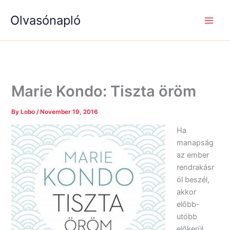
S
R
R
Skip
e
é
é
Olvasónapló
to
a
g
g
content
r
i
i
c
s
s
h
é
é
g
g
e
e
k
k
Marie Kondo: Tiszta öröm
By
Lobo
/
November 19, 2016
Ha
manapság
az ember
rendrakásr
ól beszél,
akkor
előbb-
utóbb
előkerül