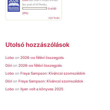
her goal of 60 books.
0 of 60
(0%)
view books
Utolsó hozzászólások
Lobo
on
2026-os félévi összegzés
Dóri
on
2026-os félévi összegzés
Lobo
on
Freya Sampson: Kíváncsi szomszédok
Dóri
on
Freya Sampson: Kíváncsi szomszédok
Lobo
on
Ilyen volt a könyves 2025