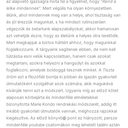
az alapvető igazságra hívta fel a figyelmet, hogy “
Rend a
lelke mindennek
“. Mert végülis ha olyan környezetben
élünk, ahol mindennek meg van a helye, ahol tisztaság van
és jól érezzük magunkat, s ha mindezt rutinszerűen
végezzük és betartunk alapszabályokat, akkor hamarosan
azt vehetjük észre, hogy az életünk a helyes útra terelődik.
Mert megkapjuk a biztos háttért ahhoz, hogy magunkkal
foglalkozzunk. A tárgyaink segítenek ebben, de nem kell
túlzásba esni velük kapcsolatban, hanem csak azokat
megtartani, azokra helyezni a hangsúlyt és azokkal
foglalkozni, amelyek boldoggá tesznek minket. A
Tiszta
öröm
ezt a filozófiát bontja ki jobban és igazán gyakorlati
útmutatóként szolgálhat azok számára, akik magukévá
kívánják tenni ezt a módszert. Ugyanis míg az előző kötet
alaposan körbejárta és mindenféle elméletekkel
bizonyította Marie Kondo rendrakási módszerét, addig itt
inkább gyakorlati útmutatók vannak, méghozzá rajzokkal
kiegészítve. Az előző könyvb
ő
l pont ez hiányzott, persze
mindenféle youtube csatornákon meg lehetett találni aztán