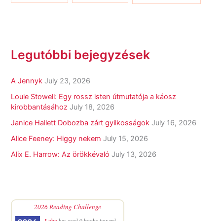
Legutóbbi bejegyzések
A Jennyk
July 23, 2026
Louie Stowell: Egy ​rossz isten útmutatója a káosz
kirobbantásához
July 18, 2026
Janice Hallett Dobozba zárt gyilkosságok
July 16, 2026
Alice Feeney: Higgy nekem
July 15, 2026
Alix E. Harrow: Az örökkévaló
July 13, 2026
2026 Reading Challenge
Lobo
has read 0 books toward