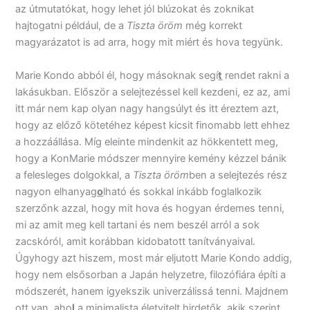
az útmutatókat, hogy lehet jól blúzokat és zoknikat
hajtogatni például, de a
Tiszta öröm
még korrekt
magyarázatot is ad arra, hogy mit miért és hova tegyünk.
Marie Kondo abból él, hogy másoknak segí
t
rendet rakni a
lakásukban. Először a selejtezéssel kell kezdeni, ez az, ami
itt már nem kap olyan nagy hangsúlyt és itt éreztem azt,
hogy az előző kötetéhez képest kicsit finomabb lett ehhez
a hozzáállása. Míg eleinte mindenkit az hökkentett meg,
hogy a KonMarie módszer mennyire kemény kézzel bánik
a felesleges dolgokkal, a
Tiszta öröm
ben a selejtezés rész
nagyon elhanyag
o
lható és sokkal inkább foglalkozik
szerzőnk azzal, hogy mit hova és hogyan érdemes tenni,
mi az amit meg kell tartani és nem beszél arról a sok
zacskóról, amit korábban kidobatott tanítványaival.
Úgyhogy azt hiszem, most már eljutott Marie Kondo addig,
hogy nem elsősorban a Japán helyzetre, filozófiára építi a
módszerét, hanem igyekszik univerzálissá tenni. Majdnem
ott van, aho
l
a minimalista életvitelt hirdetők, akik szerint