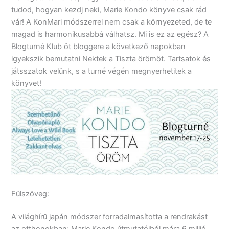
tudod, hogyan kezdj neki, Marie Kondo könyve csak rád
vár! A KonMari módszerrel nem csak a környezeted, de te
magad is harmonikusabbá válhatsz. Mi is ez az egész? A
Blogturné Klub öt bloggere a következő napokban
igyekszik bemutatni Nektek a Tiszta örömöt. Tartsatok és
játsszatok velünk, s a turné végén megnyerhetitek a
könyvet!
Fülszöveg:
A világhírű japán módszer forradalmasította a rendrakást