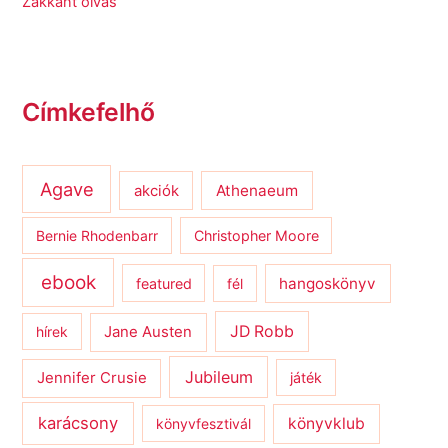
Zakkant olvas
Címkefelhő
Agave
Athenaeum
akciók
Bernie Rhodenbarr
Christopher Moore
ebook
hangoskönyv
featured
fél
JD Robb
hírek
Jane Austen
Jubileum
Jennifer Crusie
játék
karácsony
könyvklub
könyvfesztivál