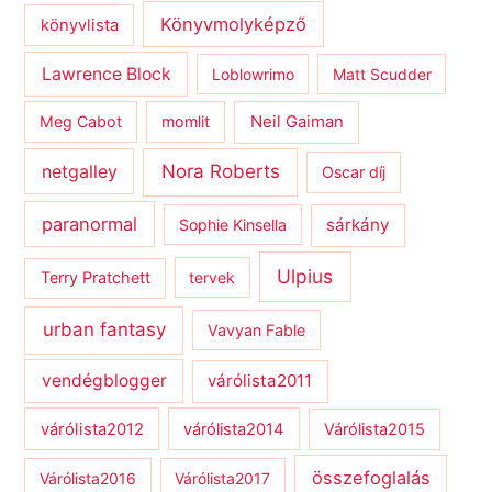
Könyvmolyképző
könyvlista
Lawrence Block
Loblowrimo
Matt Scudder
Meg Cabot
momlit
Neil Gaiman
netgalley
Nora Roberts
Oscar díj
paranormal
sárkány
Sophie Kinsella
Ulpius
Terry Pratchett
tervek
urban fantasy
Vavyan Fable
vendégblogger
várólista2011
várólista2012
várólista2014
Várólista2015
összefoglalás
Várólista2016
Várólista2017