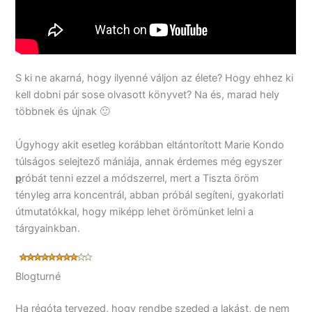
S ki ne akarná, hogy ilyenné váljon az élete? Hogy ehhez ki
kell dobni pár sose olvasott könyvet? Na és, marad hely
többnek és újnak 🙂
Úgyhogy akit esetleg korábban eltántorított Marie Kondo
túlságos selejtező mániája, annak érdemes még egyszer
p
róbát tenni ezzel a módszerrel, mert a Tiszta öröm
tényleg arra koncentrál, abban próbál segíteni, gyakorlati
útmutatókkal, hogy miképp lehet örömünket lelni a
tárgyainkban.
Blogturné
Ha régóta tervezed, hogy rendbe szeded a lakást, de nem