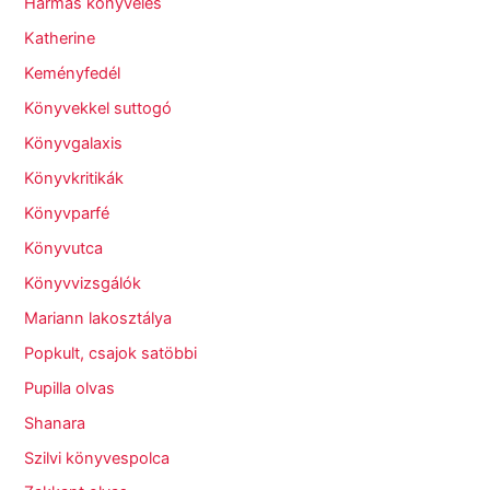
Hármas könyvelés
Katherine
Keményfedél
Könyvekkel suttogó
Könyvgalaxis
Könyvkritikák
Könyvparfé
Könyvutca
Könyvvizsgálók
Mariann lakosztálya
Popkult, csajok satöbbi
Pupilla olvas
Shanara
Szilvi könyvespolca