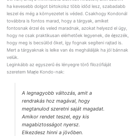
ha kevesebb dolgot birtokolsz több időd lesz, szabadabb
leszel és még a környezetet is véded. Csakhogy Kondonál
továbbra is fontos marad, hogy a tárgyak, amiket
fontosnak érzel és veled maradnak, azokat helyezd el úgy,
hogy ne csak praktikusan elérhetőek legyenek, de é
r
ezzék,
hogy meg is becsülöd őket, így fognak segíteni rajtad is.
Mert a tárgyaknak is lelke van és meghálálják ha jól bánnak
velük.
Leginkább az egyszerű és lényegre törő filozófiáját
szeretem Ma
r
ie Kondo-nak:
A legnagyobb változás, amit a
rendrakás hoz magával, hogy
megtanulod szeretni saját magadat.
Amikor rendet teszel, egy kis
magabiztosságot nyersz.
Elkezdesz hinni a jövőben.