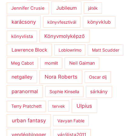
Jubileum
Jennifer Crusie
játék
karácsony
könyvklub
könyvfesztivál
Könyvmolyképző
könyvlista
Lawrence Block
Loblowrimo
Matt Scudder
Meg Cabot
momlit
Neil Gaiman
netgalley
Nora Roberts
Oscar díj
paranormal
sárkány
Sophie Kinsella
Ulpius
Terry Pratchett
tervek
urban fantasy
Vavyan Fable
vendégblogger
várólista2011