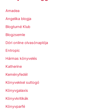
Amadea
Angelika blogja
Blogturné Klub
Blogzsemle
Dóri online olvasónaplója
Entropic
Hármas könyvelés
Katherine
Keményfedél
Könyvekkel suttogó
Könyvgalaxis
Könyvkritikák
Könyvparfé