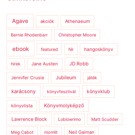
Agave
Athenaeum
akciók
Bernie Rhodenbarr
Christopher Moore
ebook
hangoskönyv
featured
fél
JD Robb
hírek
Jane Austen
Jubileum
Jennifer Crusie
játék
karácsony
könyvklub
könyvfesztivál
Könyvmolyképző
könyvlista
Lawrence Block
Loblowrimo
Matt Scudder
Meg Cabot
momlit
Neil Gaiman