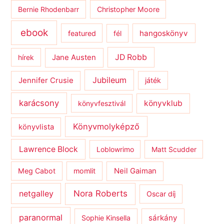
Bernie Rhodenbarr
Christopher Moore
ebook
hangoskönyv
featured
fél
JD Robb
hírek
Jane Austen
Jubileum
Jennifer Crusie
játék
karácsony
könyvklub
könyvfesztivál
Könyvmolyképző
könyvlista
Lawrence Block
Loblowrimo
Matt Scudder
Meg Cabot
momlit
Neil Gaiman
netgalley
Nora Roberts
Oscar díj
paranormal
sárkány
Sophie Kinsella