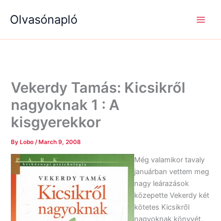
S
R
R
Skip
e
é
é
Olvasónapló
to
a
g
g
content
r
i
i
c
s
s
h
é
é
g
g
e
e
k
k
Vekerdy Tamás: Kicsikről
nagyoknak 1 : A
kisgyerekkor
By
Lobo
/
March 9, 2008
Még valamikor tavaly
januárban vettem meg
nagy leárazások
közepette Vekerdy két
kötetes Kicsikről
nagyoknak könyvét,