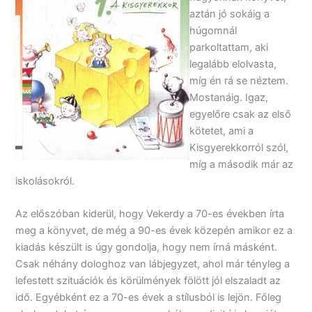
aztán jó sokáig a
húgomnál
parkoltattam, aki
legalább elolvasta,
míg én rá se néztem.
Mostanáig. Igaz,
egyelőre csak az első
kötetet, ami a
Kisgyerekkorról szól,
míg a második már az
iskolásokról.
Az előszóban kiderül, hogy Vekerdy a 70-es években írta
meg a könyvet, de még a 90-es évek közepén amikor ez a
kiadás készült is úgy gondolja, hogy nem írná másként.
Csak néhány dologhoz van lábjegyzet, ahol már tényleg a
lefestett szituációk és körülmények fölött jól elszaladt az
idő. Egyébként ez a 70-es évek a stílusból is lejön. Főleg