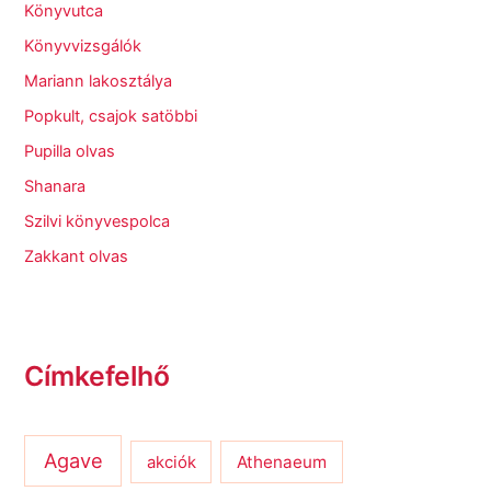
Könyvutca
Könyvvizsgálók
Mariann lakosztálya
Popkult, csajok satöbbi
Pupilla olvas
Shanara
Szilvi könyvespolca
Zakkant olvas
Címkefelhő
Agave
Athenaeum
akciók