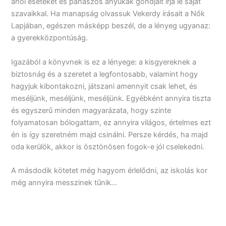
ahol eseteket és panaszos anyukák gondjait írja le saját
szavaikkal. Ha manapság olvassuk Vekerdy írásait a Nők
Lapjában, egészen másképp beszél, de a lényeg ugyanaz:
a gyerekközpontúság.
Igazából a könyvnek is ez a lényege: a kisgyereknek a
biztosnág és a szeretet a legfontosabb, valamint hogy
hagyjuk kibontakozni, játszani amennyit csak lehet, és
meséljünk, meséljünk, meséljünk. Egyébként annyira tiszta
és egyszerű minden magyarázata, hogy szinte
folyamatosan bólogattam, ez annyira világos, értelmes ezt
én is így szeretném majd csinálni. Persze kérdés, ha majd
oda kerülök, akkor is ösztönösen fogok-e jól cselekedni.
A másdodik kötetet még hagyom érlelődni, az iskolás kor
még annyira messzinek tűnik…