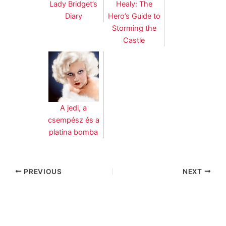
Lady Bridget’s
Healy: The
Diary
Hero’s Guide to
Storming the
Castle
A jedi, a
csempész és a
platina bomba
PREVIOUS
NEXT