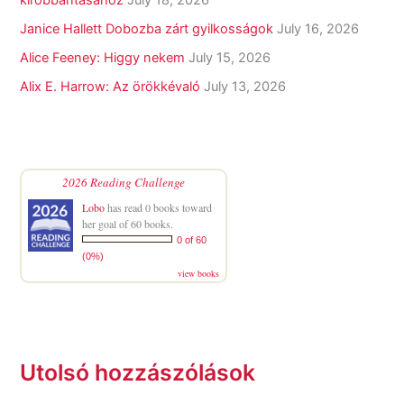
kirobbantásához
July 18, 2026
Janice Hallett Dobozba zárt gyilkosságok
July 16, 2026
Alice Feeney: Higgy nekem
July 15, 2026
Alix E. Harrow: Az örökkévaló
July 13, 2026
2026 Reading Challenge
Lobo
has read 0 books toward
her goal of 60 books.
0 of 60
(0%)
view books
Utolsó hozzászólások