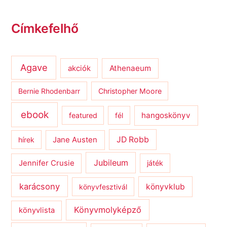
Címkefelhő
Agave
Athenaeum
akciók
Bernie Rhodenbarr
Christopher Moore
ebook
hangoskönyv
featured
fél
JD Robb
hírek
Jane Austen
Jubileum
Jennifer Crusie
játék
karácsony
könyvklub
könyvfesztivál
Könyvmolyképző
könyvlista