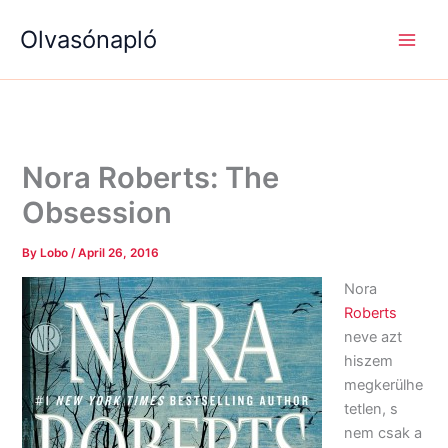
S
R
R
Skip
e
é
é
Olvasónapló
to
a
g
g
content
r
i
i
c
s
s
h
é
é
g
g
e
e
k
k
Nora Roberts: The
Obsession
By
Lobo
/
April 26, 2016
Nora
Roberts
neve azt
hiszem
megkerülhe
tetlen, s
nem csak a