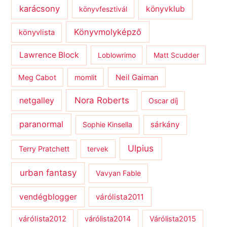
karácsony
könyvklub
könyvfesztivál
Könyvmolyképző
könyvlista
Lawrence Block
Loblowrimo
Matt Scudder
Meg Cabot
momlit
Neil Gaiman
netgalley
Nora Roberts
Oscar díj
paranormal
sárkány
Sophie Kinsella
Ulpius
Terry Pratchett
tervek
urban fantasy
Vavyan Fable
vendégblogger
várólista2011
várólista2012
várólista2014
Várólista2015