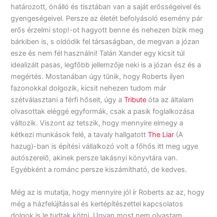
határozott, önálló és tisztában van a saját erősségeivel és
gyengeségeivel. Persze az életét befolyásoló esemény pár
erős érzelmi stop!-ot hagyott benne és nehezen bízik meg
bárkiben is, s oldódik fel társaságban, de megvan a józan
esze és nem fél használni! Talán Xander egy kicsit túl
idealizált pasas, legfőbb jellemzője neki is a józan ész és a
megértés. Mostanában úgy tűnik, hogy Roberts ilyen
fazonokkal dolgozik, kicsit nehezen tudom már
szétválasztani a férfi hőseit, úgy a
Tribute
óta az általam
olvasottak eléggé egyformák, csak a pasik foglalkozása
változik. Viszont az tetszik, hogy mennyire elmegy a
kétkezi munkások felé, a tavaly hallgatott
The Liar
(A
hazug)-ban is építési vállalkozó volt a főhős itt meg ugye
autószerelő, akinek persze lakásnyi könyvtára van.
Egyébként a románc persze kiszámítható, de kedves.
Még az is mutatja, hogy mennyire jól ír Roberts az az, hogy
még a házfelújítással és kertépítészettel kapcsolatos
dolgok is le tudtak kötni. Ugyan most nem olvastam,