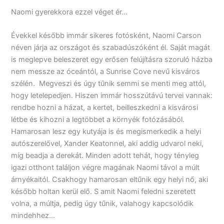
Naomi gyerekkora ezzel véget ér…
Évekkel később immár sikeres fotósként, Naomi Carson
néven járja az országot és szabadúszóként él. Saját magát
is meglepve beleszeret egy erősen felújításra szoruló házba
nem messze az óceántól, a Sunrise Cove nevű kisváros
szélén. Megveszi és úgy tűnik semmi se menti meg attól,
hogy letelepedjen. Hiszen immár hosszútávú tervei vannak:
rendbe hozni a házat, a kertet, beilleszkedni a kisvárosi
létbe és kihozni a legtöbbet a környék fotózásából.
Hamarosan lesz egy kutyája is és megismerkedik a helyi
autószerelővel, Xander Keatonnel, aki addig udvarol neki,
míg beadja a derekát. Minden adott tehát, hogy tényleg
igazi otthont találjon végre magának Naomi távol a múlt
árnyékaitól. Csakhogy hamarosan eltűnik egy helyi nő, aki
később holtan kerül elő. S amit Naomi feledni szeretett
volna, a múltja, pedig úgy tűnik, valahogy kapcsolódik
mindehhez…