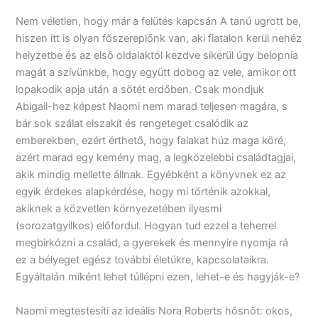
Nem véletlen, hogy már a felütés kapcsán A tanú ugrott be,
hiszen itt is olyan főszereplőnk van, aki fiatalon kerül nehéz
helyzetbe és az első oldalaktól kezdve sikerül úgy belopnia
magát a szívünkbe, hogy együtt dobog az vele, amikor ott
lopakodik apja után a sötét erdőben. Csak mondjuk
Abigail-hez képest Naomi nem marad teljesen magára, s
bár sok szálat elszakít és rengeteget csalódik az
emberekben, ezért érthető, hogy falakat húz maga köré,
azért marad egy kemény mag, a legközelebbi családtagjai,
akik mindig mellette állnak. Egyébként a könyvnek ez az
egyik érdekes alapkérdése, hogy mi történik azokkal,
akiknek a közvetlen környezetében ilyesmi
(sorozatgyilkos) előfordul. Hogyan tud ezzel a teherrel
megbirkózni a család, a gyerekek és mennyire nyomja rá
ez a bélyeget egész további életükre, kapcsolataikra.
Egyáltalán miként lehet túllépni ezen, lehet-e és hagyják-e?
Naomi megtestesíti az ideális Nora Roberts hősnőt: okos,