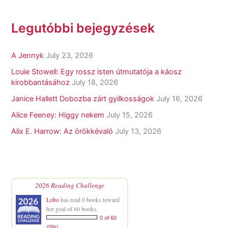
Legutóbbi bejegyzések
A Jennyk
July 23, 2026
Louie Stowell: Egy ​rossz isten útmutatója a káosz
kirobbantásához
July 18, 2026
Janice Hallett Dobozba zárt gyilkosságok
July 16, 2026
Alice Feeney: Higgy nekem
July 15, 2026
Alix E. Harrow: Az örökkévaló
July 13, 2026
2026 Reading Challenge
Lobo
has read 0 books toward
her goal of 60 books.
0 of 60
(0%)