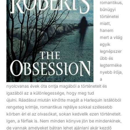
romantikus,
bűnügyi
történetei
miatt,
hanem
mert a világ
egyik
legnépszer
űbb és
legterméke
nyebb írója,
a
nyolcvanas évek óta ontja magából a történeteit és
igazából az a különlegessége, hogy meg tud
újulni. Ráadásul miután kinőtte magát a Harlequin istállóból
rengeteg krimije, romantikus rejtélye sokkal szélesebb
körben éri el az olvasókat, sokan kedvelik ezen történeteit.
Igen, a férfiak is. Nem minden könyve jön be mindenkinek,
de vannak amelyeket bátran lehet ajánlani akár kezdő