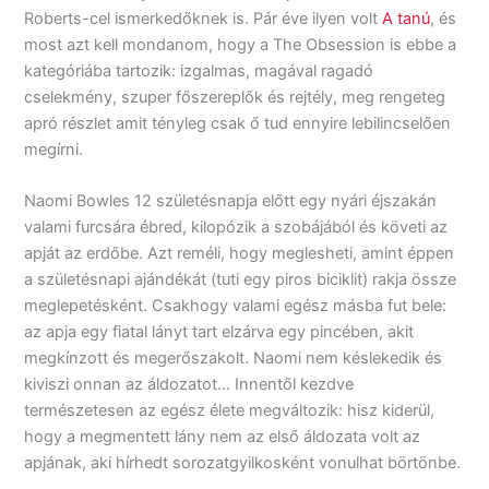
Roberts-cel ismerkedőknek is. Pár éve ilyen volt
A tanú
, és
most azt kell mondanom, hogy a The Obsession is ebbe a
kategóriába tartozik: izgalmas, magával ragadó
cselekmény, szuper főszereplők és rejtély, meg rengeteg
apró részlet amit tényleg csak ő tud ennyire lebilincselően
megírni.
Naomi Bowles 12 születésnapja előtt egy nyári éjszakán
valami furcsára ébred, kilopózik a szobájából és követi az
apját az erdőbe. Azt reméli, hogy meglesheti, amint éppen
a születésnapi ajándékát (tuti egy piros biciklit) rakja össze
meglepetésként. Csakhogy valami egész másba fut bele:
az apja egy fiatal lányt tart elzárva egy pincében, akit
megkínzott és megerőszakolt. Naomi nem késlekedik és
kiviszi onnan az áldozatot… Innentől kezdve
természetesen az egész élete megváltozik: hisz kiderül,
hogy a megmentett lány nem az első áldozata volt az
apjának, aki hírhedt sorozatgyilkosként vonulhat börtönbe.