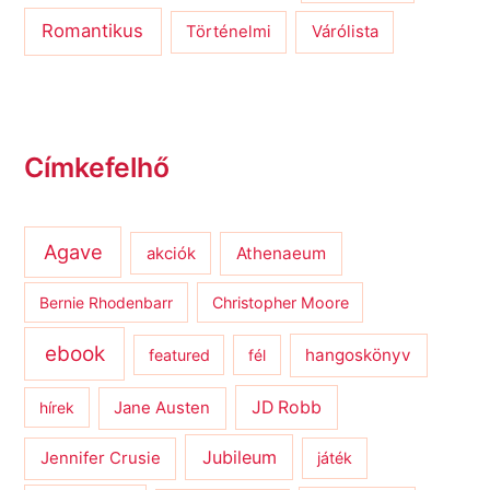
Romantikus
Várólista
Történelmi
Címkefelhő
Agave
Athenaeum
akciók
Bernie Rhodenbarr
Christopher Moore
ebook
hangoskönyv
featured
fél
JD Robb
hírek
Jane Austen
Jubileum
Jennifer Crusie
játék