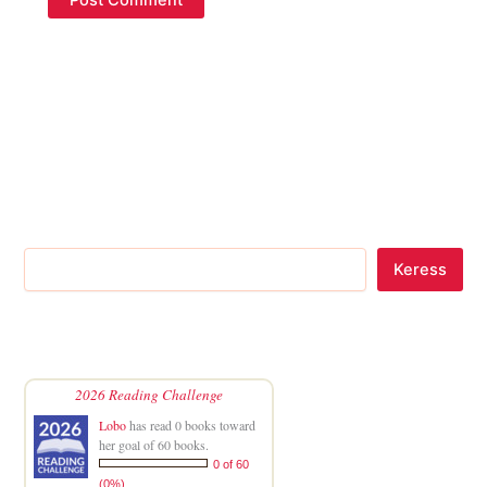
Keress
2026 Reading Challenge
Lobo
has read 0 books toward
her goal of 60 books.
0 of 60
(0%)