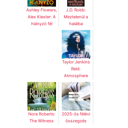
J.D. Robb:
Ashley Flowers,
Meztelenül a
Alex Kiester: A
halálba
hiányzó fél
Taylor Jenkins
Reid:
Atmosphere
Nora Roberts:
2025-ös félévi
The Witness
összegzés