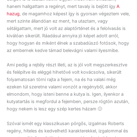
hanem hallgattam a regényt, mert tavaly is bejött így
A
hazug
, de magamhoz képest így is gyorsan végeztem vele,
mert szinte állandóan ez ment, ha utaztam, vagy
sétálgattam, mert jó volt az alaptörténet és a felolvasás is
kiválóan sikerült. Ráadásul annyira jó képet adott arról,
hogy hogyan és miként élnek a szabadúszó fotósok, hogy
az embernek kedve támad belevágni valami ilyesmibe.
Ami pedig a rejtély részt illeti, az is jól volt megszerkesztve
és felépítve és eléggé hihetővé volt kovácsolva, sikerült
folyamatosan törni rajta a fejem, na és ha valaki még
ezeken túl szeretne valami vonzót a regényből, akkor
elmondom, hogy isteni benne a kutya is. Igen, ilyenkor a
kutyatartás is megfordul a fejemben, persze rögtön azután,
hogy nekem is lesz egy szép kertes házam 🙂
Szóval ismét egy klasszikusan pörgős, izgalmas Roberts
regény, hiteles és kedvelhető karakterekkel, izgalommal és