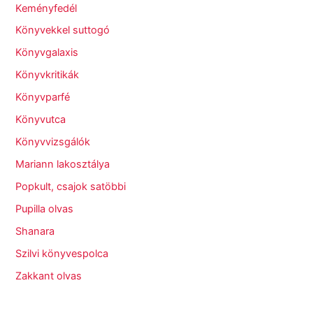
Keményfedél
Könyvekkel suttogó
Könyvgalaxis
Könyvkritikák
Könyvparfé
Könyvutca
Könyvvizsgálók
Mariann lakosztálya
Popkult, csajok satöbbi
Pupilla olvas
Shanara
Szilvi könyvespolca
Zakkant olvas