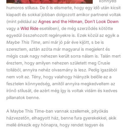
könnyed
humoros stílusa. De ő is elismerte, hogy egy idő után kicsit
kiapadt és sokkal jobban dolgozott amikor partnerei voltak
(mint például az
Agnes and the Hitman
,
Don’t Look Down
vagy a
Wild Ride
esetében), de még szerződés kötötte
egyedül összehozott regényekre is. Ezek közül az egyik a
Maybe This Time
, ami már jó pár éve kijött, s be is
szereztem, aztán azóta már magyarul is megjelent és
mégis csak nagy nehezen került sorra nálam is. Talán mert
éreztem, hogy amilyen nehezen született meg Crusie
tollából, annyira nehéz olvasmány is lesz. Pedig igazából
nem volt az. Tény, hogy valahogy hiányzik belőle az a
fesztelen könnyedség, amitől annyira megkedveltem az
írónő stílusát, de azért még így is voltak vidám és kedves
pillanatok benne.
A Maybe This Time-ban vannak szellemek, pityókás
házvezetőn, elhagyott ház, benne fura gyerekekkel, akik
mellé érkezik egy hónapra, hogy rendet tegyen és