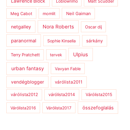
Lawrence Block
Loblowrimo
Matt Scudder
Meg Cabot
momlit
Neil Gaiman
netgalley
Nora Roberts
Oscar díj
paranormal
sárkány
Sophie Kinsella
Ulpius
Terry Pratchett
tervek
urban fantasy
Vavyan Fable
vendégblogger
várólista2011
várólista2012
várólista2014
Várólista2015
összefoglalás
Várólista2016
Várólista2017