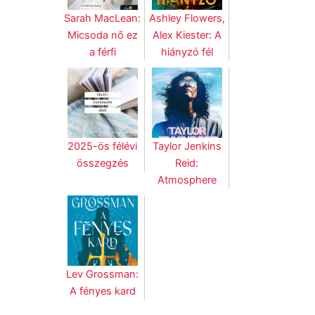
Sarah MacLean:
Ashley Flowers,
Micsoda nő ez
Alex Kiester: A
a férfi
hiányzó fél
2025-ös félévi
Taylor Jenkins
összegzés
Reid:
Atmosphere
Lev Grossman:
A fényes kard