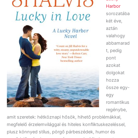
Harbor
sorozatába
két éve,
aztán
valahogy
abbamarad
t, pedig
pont
azokat
dolgokat
hozza
össze egy-
egy
romantikus
regénybe,
amit szeretek: hétköznapi hősök, hihető problémákkal,
megfelelő érzelemvilággal és hiteles konfliktuskezeléssel,
plusz könnyed stílus, pörgő párbeszédek, humor és