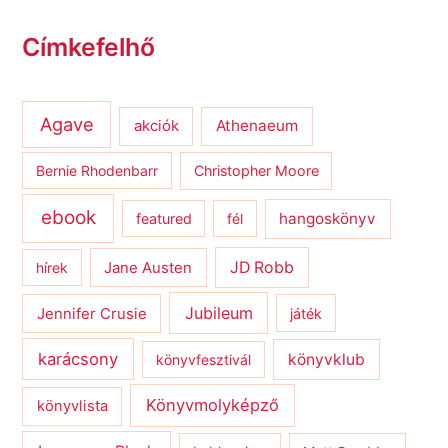
Címkefelhő
Agave
Athenaeum
akciók
Bernie Rhodenbarr
Christopher Moore
ebook
hangoskönyv
featured
fél
JD Robb
hírek
Jane Austen
Jubileum
Jennifer Crusie
játék
karácsony
könyvklub
könyvfesztivál
Könyvmolyképző
könyvlista