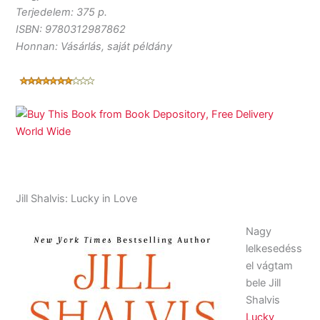
Terjedelem: 375 p.
ISBN: 9780312987862
Honnan: Vásárlás, saját példány
Jill Shalvis: Lucky in Love
Nagy
lelkesedéss
el vágtam
bele Jill
Shalvis
Lucky