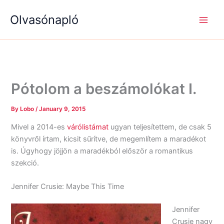
S
R
R
Skip
e
é
é
Olvasónapló
to
a
g
g
content
r
i
i
c
s
s
h
é
é
g
g
e
e
k
k
Pótolom a beszámolókat I.
By
Lobo
/
January 9, 2015
Mivel a 2014-es
várólistámat
ugyan teljesítettem, de csak 5
könyvről írtam, kicsit sűrítve, de megemlítem a maradékot
is. Úgyhogy jöjjön a maradékból először a romantikus
szekció.
Jennifer Crusie: Maybe This Time
Jennifer
Crusie nagy