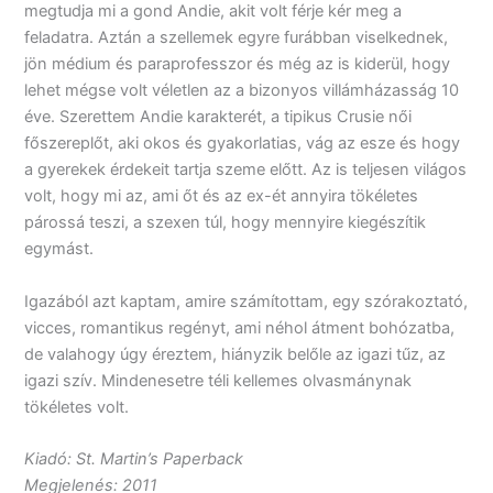
megtudja mi a gond Andie, akit volt férje kér meg a
feladatra. Aztán a szellemek egyre furábban viselkednek,
jön médium és paraprofesszor és még az is kiderül, hogy
lehet mégse volt véletlen az a bizonyos villámházasság 10
éve. Szerettem Andie karakterét, a tipikus Crusie női
főszereplőt, aki okos és gyakorlatias, vág az esze és hogy
a gyerekek érdekeit tartja szeme előtt. Az is teljesen világos
volt, hogy mi az, ami őt és az ex-ét annyira tökéletes
párossá teszi, a szexen túl, hogy mennyire kiegészítik
egymást.
Igazából azt kaptam, amire számítottam, egy szórakoztató,
vicces, romantikus regényt, ami néhol átment bohózatba,
de valahogy úgy éreztem, hiányzik belőle az igazi tűz, az
igazi szív. Mindenesetre téli kellemes olvasmánynak
tökéletes volt.
Kiadó: St. Martin’s Paperback
Megjelenés: 2011