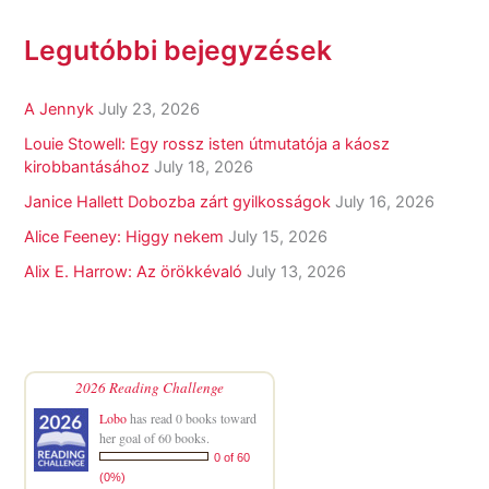
Legutóbbi bejegyzések
A Jennyk
July 23, 2026
Louie Stowell: Egy ​rossz isten útmutatója a káosz
kirobbantásához
July 18, 2026
Janice Hallett Dobozba zárt gyilkosságok
July 16, 2026
Alice Feeney: Higgy nekem
July 15, 2026
Alix E. Harrow: Az örökkévaló
July 13, 2026
2026 Reading Challenge
Lobo
has read 0 books toward
her goal of 60 books.
0 of 60
(0%)