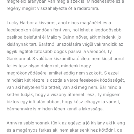
megfelelő arányban van még a szex is. Mindenesetre ez a
regény megint visszahelyezte őt a radaromra.
Lucky Harbor a kisváros, ahol nincs magánélet és a
facebookon állandóan fent van, hol lehet a legdögösebb
pasikba belefutni él Mallory Quinn nővér, akit mindenki jó
kislánynak tart. Barátnői unszolására végül vakrandizik az
egyik legtitokzatosabb dögös pasival a városból, Ty
Garrisonnal. S valóban kiszámítható élete nem kicsit borul
fel és tesz olyan dolgokat, mindenki nagy
megrökönyödésére, amiket eddig nem szokott. S ezzel
mindjárt két részre is osztja a város
facebook
közösségét,
van aki helyteleníti a tetteit, van aki meg nem. Bár mind a
ketten tudják, hogy a viszony átmeneti lesz, Ty mégsem
biztos egy idő után abban, hogy kész elhagyni a várost,
bármennyire is minden lében kanál a lakossága.
Annyira sablonosnak tűnik az egész: a jó kislány aki kileng
és a magányos farkas aki nem akar senkihez kötődni, de