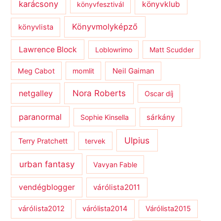
karácsony
könyvklub
könyvfesztivál
Könyvmolyképző
könyvlista
Lawrence Block
Loblowrimo
Matt Scudder
Meg Cabot
momlit
Neil Gaiman
netgalley
Nora Roberts
Oscar díj
paranormal
sárkány
Sophie Kinsella
Ulpius
Terry Pratchett
tervek
urban fantasy
Vavyan Fable
vendégblogger
várólista2011
várólista2012
várólista2014
Várólista2015