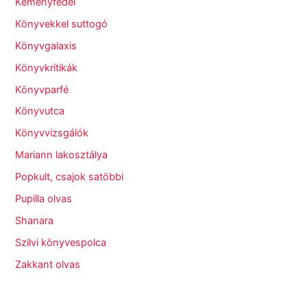
Keményfedél
Könyvekkel suttogó
Könyvgalaxis
Könyvkritikák
Könyvparfé
Könyvutca
Könyvvizsgálók
Mariann lakosztálya
Popkult, csajok satöbbi
Pupilla olvas
Shanara
Szilvi könyvespolca
Zakkant olvas