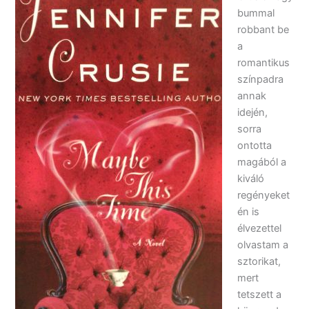
bummal
robbant be
a
romantikus
színpadra
annak
idején,
sorra
ontotta
magából a
kiváló
regényeket
én is
élvezettel
olvastam a
sztorikat,
mert
tetszett a