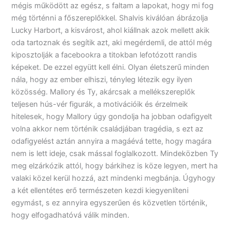
mégis működött az egész, s faltam a lapokat, hogy mi fog
még történni a főszereplőkkel. Shalvis kiválóan ábrázolja
Lucky Harbort, a kisvárost, ahol kiállnak azok mellett akik
oda tartoznak és segítik azt, aki megérdemli, de attól még
kiposztolják a facebookra a titokban lefotózott randis
képeket. De ezzel együtt kell élni. Olyan életszerű minden
nála, hogy az ember elhiszi, tényleg létezik egy ilyen
közösség. Mallory és Ty, akárcsak a mellékszereplők
teljesen hús-vér figurák, a motivációik és érzelmeik
hitelesek, hogy Mallory úgy gondolja ha jobban odafigyelt
volna akkor nem történik családjában tragédia, s ezt az
odafigyelést aztán annyira a magáévá tette, hogy magára
nem is lett ideje, csak mással foglalkozott. Mindeközben Ty
meg elzárkózik attól, hogy bárkihez is köze legyen, mert ha
valaki közel kerül hozzá, azt mindenki megbánja. Úgyhogy
a két ellentétes erő természeten kezdi kiegyenlíteni
egymást, s ez annyira egyszerűen és közvetlen történik,
hogy elfogadhatóvá válik minden.