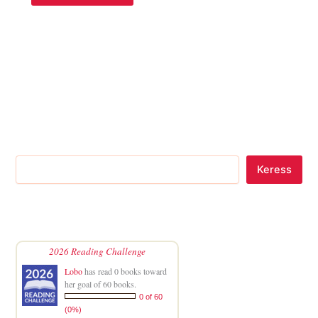
Keress
2026 Reading Challenge
Lobo
has read 0 books toward
her goal of 60 books.
0 of 60
(0%)