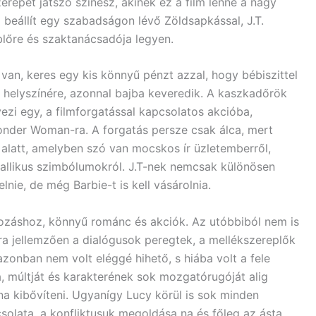
erepet játszó színész, akinek ez a film lenne a nagy
beállít egy szabadságon lévő Zöldsapkással, J.T.
ublőre és szaktanácsadója legyen.
van, keres egy kis könnyű pénzt azzal, hogy bébiszittel
ás helyszínére, azonnal bajba keveredik. A kaszkadőrök
rvezi egy, a filmforgatással kapcsolatos akcióba,
onder Woman-ra. A forgatás persze csak álca, mert
alatt, amelyben szó van mocskos ír üzletemberről,
i fallikus szimbólumokról. J.T-nek nemcsak különösen
lnie, de még Barbie-t is kell vásárolnia.
ozáshoz, könnyű románc és akciók. Az utóbbiból nem is
-ra jellemzően a dialógusok peregtek, a mellékszereplők
azonban nem volt eléggé hihető, s hiába volt a fele
, múltját és karakterének sok mozgatórugóját alig
olna kibővíteni. Ugyanígy Lucy körül is sok minden
solata, a konfliktusuk megoldása na és főleg az ásta