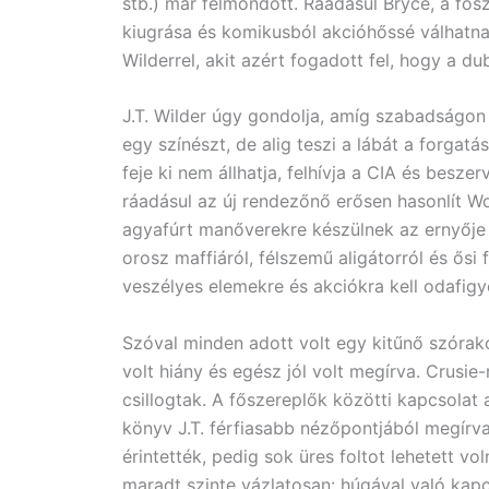
stb.) már felmondott. Ráadásul Bryce, a fősz
kiugrása és komikusból akcióhőssé válhatna 
Wilderrel, akit azért fogadott fel, hogy a d
J.T. Wilder úgy gondolja, amíg szabadságon 
egy színészt, de alig teszi a lábát a forgat
feje ki nem állhatja, felhívja a CIA és besze
ráadásul az új rendezőnő erősen hasonlít W
agyafúrt manőverekre készülnek az ernyője 
orosz maffiáról, félszemű aligátorról és ős
veszélyes elemekre és akciókra kell odafigye
Szóval minden adott volt egy kitűnő szórak
volt hiány és egész jól volt megírva. Crusie
csillogtak. A főszereplők közötti kapcsolat 
könyv J.T. férfiasabb nézőpontjából megírva
érintették, pedig sok üres foltot lehetett v
maradt szinte vázlatosan: húgával való kapc