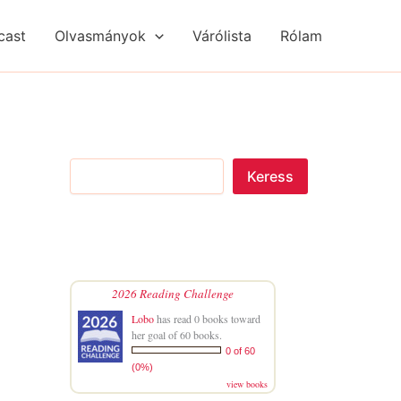
S
R
R
e
é
é
cast
Olvasmányok
Várólista
Rólam
a
g
g
r
i
i
c
s
s
h
é
é
g
g
e
e
k
k
Keress
2026 Reading Challenge
Lobo
has read 0 books toward
her goal of 60 books.
0 of 60
(0%)
view books