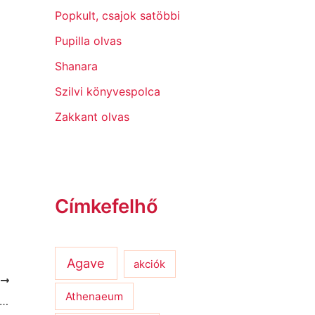
Popkult, csajok satöbbi
Pupilla olvas
Shanara
Szilvi könyvespolca
Zakkant olvas
Címkefelhő
Agave
akciók
T
Athenaeum
ik Lange: 90 klasszikus könyv türelmetlen olvasóknak