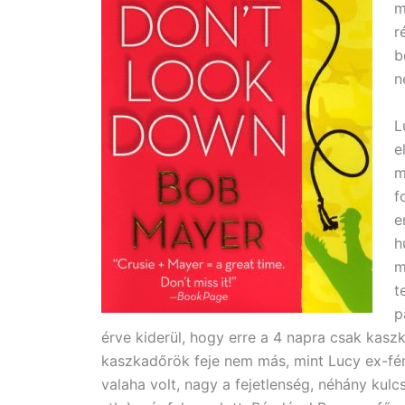
m
r
b
n
L
e
m
f
e
h
m
t
p
érve kiderül, hogy erre a 4 napra csak kasz
kaszkadőrök feje nem más, mint Lucy ex-fér
valaha volt, nagy a fejetlenség, néhány kulc