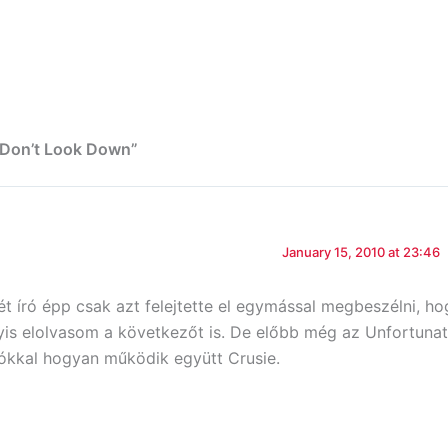
: Don’t Look Down”
January 15, 2010 at 23:46
t író épp csak azt felejtette el egymással megbeszélni, ho
yis elolvasom a következőt is. De előbb még az Unfortuna
írókkal hogyan működik együtt Crusie.