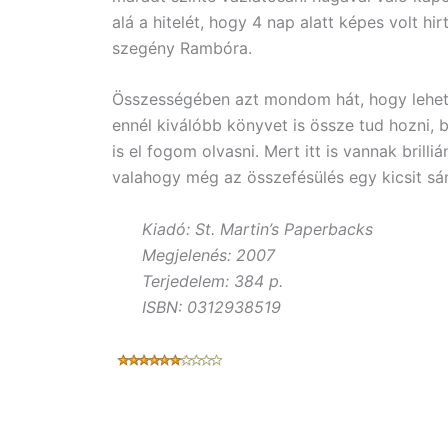
alá a hitelét, hogy 4 nap alatt képes volt hi
szegény Rambóra.
Összességében azt mondom hát, hogy lehete
ennél kiválóbb könyvet is össze tud hozni,
is el fogom olvasni. Mert itt is vannak brill
valahogy még az összefésülés egy kicsit sán
Kiadó: St. Martin’s Paperbacks
Megjelenés: 2007
Terjedelem: 384 p.
ISBN: 0312938519