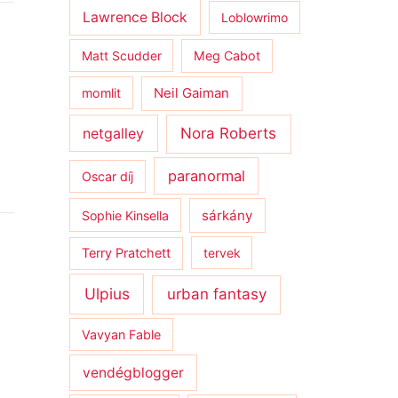
Lawrence Block
Loblowrimo
Matt Scudder
Meg Cabot
momlit
Neil Gaiman
netgalley
Nora Roberts
paranormal
Oscar díj
sárkány
Sophie Kinsella
Terry Pratchett
tervek
Ulpius
urban fantasy
Vavyan Fable
vendégblogger