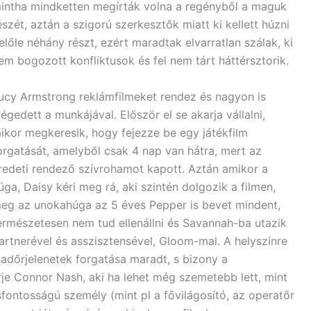
intha mindketten megírták volna a regényből a maguk
észét, aztán a szigorú szerkesztők miatt ki kellett húzni
előle néhány részt, ezért maradtak elvarratlan szálak, ki
em bogozott konfliktusok és fel nem tárt háttérsztorik.
ucy Armstrong reklámfilmeket rendez és nagyon is
légedett a munkájával. Először el se akarja vállalni,
ikor megkeresik, hogy fejezze be egy játékfilm
orgatását, amelyből csak 4 nap van hátra, mert az
redeti rendező szívrohamot kapott. Aztán amikor a
úga, Daisy kéri meg rá, aki szintén dolgozik a filmen,
eg az unokahúga az 5 éves Pepper is bevet mindent,
ermészetesen nem tud ellenállni és Savannah-ba utazik
artnerével és asszisztensével, Gloom-mal. A helyszínre
kadőrjelenetek forgatása maradt, s bizony a
je Connor Nash, aki ha lehet még szemetebb lett, mint
sfontosságú személy (mint pl a fővilágosító, az operatőr