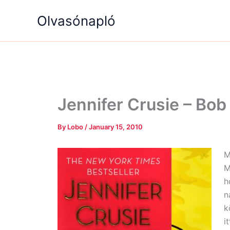
Skip
Olvasónapló
to
content
Jennifer Crusie – Bo
By
Lobo
/
January 15, 2010
M
M
h
n
k
i