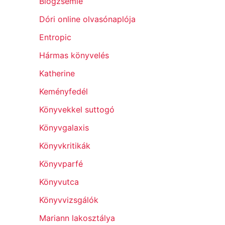
Blogzsemle
Dóri online olvasónaplója
Entropic
Hármas könyvelés
Katherine
Keményfedél
Könyvekkel suttogó
Könyvgalaxis
Könyvkritikák
Könyvparfé
Könyvutca
Könyvvizsgálók
Mariann lakosztálya