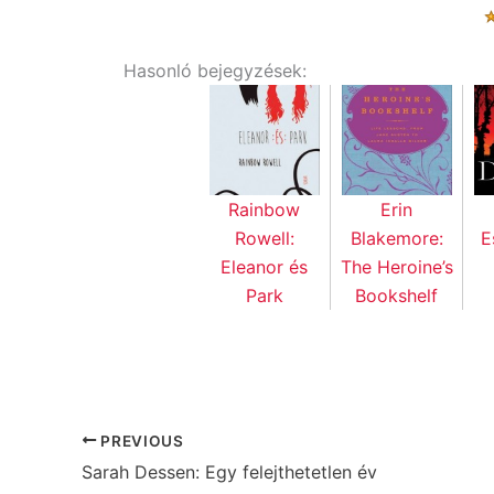
Hasonló bejegyzések:
Rainbow
Erin
Rowell:
Blakemore:
E
Eleanor és
The Heroine’s
Park
Bookshelf
PREVIOUS
Sarah Dessen: Egy felejthetetlen év