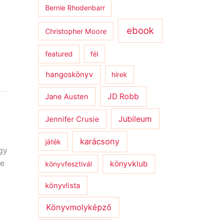
Bernie Rhodenbarr
ebook
Christopher Moore
featured
fél
hangoskönyv
hírek
JD Robb
Jane Austen
Jubileum
Jennifer Crusie
karácsony
játék
gy
te
könyvklub
könyvfesztivál
könyvlista
Könyvmolyképző