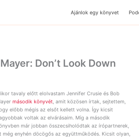
Ajánlok egy könyvet
Pod
b Mayer: Don’t Look Down
ikor tavaly előtt elolvastam Jennifer Crusie és Bob
ayer
második könyvét
, amit közösen írtak, sejtettem,
ogy előbb mégis az elsőt kellett volna. Így kicsit
agyobbak voltak az elvárásaim. Míg a második
önyvben már jobban összecsiholódtak az írópartnerek,
tt még enyhén döcögős az együttműködés. Kicsit olyan,