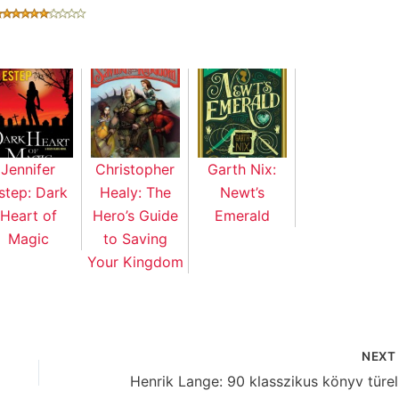
Jennifer
Christopher
Garth Nix:
step: Dark
Healy: The
Newt’s
Heart of
Hero’s Guide
Emerald
Magic
to Saving
Your Kingdom
NEX
Henr