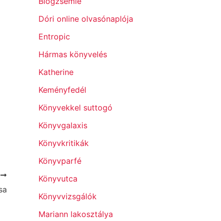
Blogzsemle
Dóri online olvasónaplója
Entropic
Hármas könyvelés
Katherine
Keményfedél
Könyvekkel suttogó
Könyvgalaxis
Könyvkritikák
Könyvparfé
T
Könyvutca
sa
Könyvvizsgálók
Mariann lakosztálya