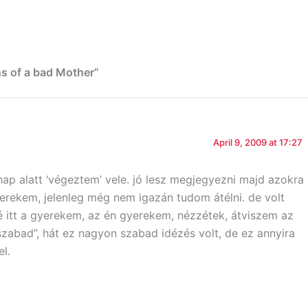
s of a bad Mother”
April 9, 2009 at 17:27
nap alatt ‘végeztem’ vele. jó lesz megjegyezni majd azokra
erekem, jelenleg még nem igazán tudom átélni. de volt
é itt a gyerekem, az én gyerekem, nézzétek, átviszem az
zabad”, hát ez nagyon szabad idézés volt, de ez annyira
l.