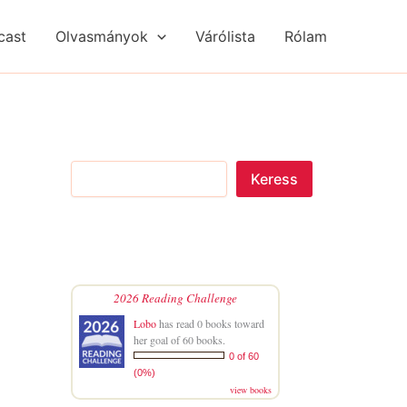
S
R
R
e
é
é
cast
Olvasmányok
Várólista
Rólam
a
g
g
r
i
i
c
s
s
h
é
é
g
g
e
e
k
k
Keress
2026 Reading Challenge
Lobo
has read 0 books toward
her goal of 60 books.
0 of 60
(0%)
view books