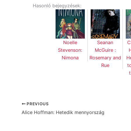
Hasonló bejegyzések:
Noelle
Seanan
C
Stevenson:
McGuire :
H
Nimona
Rosemary and
He
Rue
t
PREVIOUS
Alice Hoffman: Hetedik mennyország