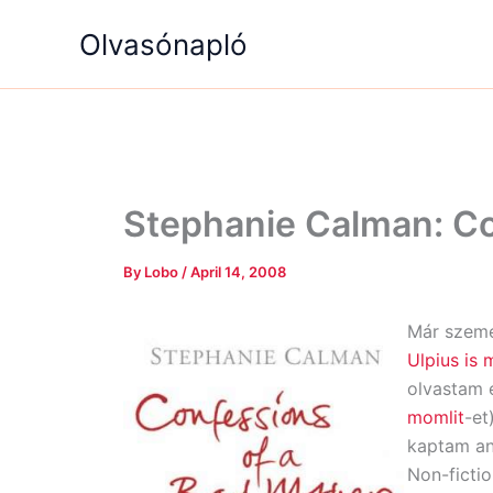
Skip
Olvasónapló
to
content
Stephanie Calman: Co
By
Lobo
/
April 14, 2008
Már szeme
Ulpius is 
olvastam e
momlit
-et
kaptam an
Non-fictio