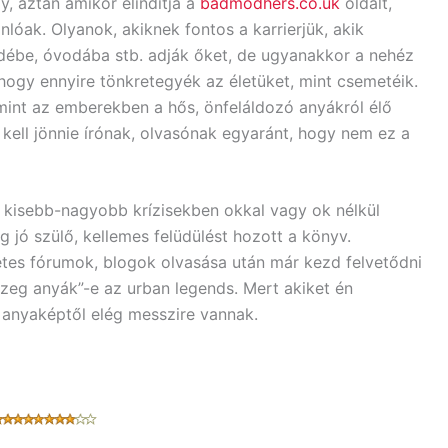
y, aztán amikor elindítja a
badmodhers.co.uk
oldalt,
óak. Olyanok, akiknek fontos a karrierjük, akik
débe, óvodába stb. adják őket, de ugyanakkor a nehéz
ogy ennyire tönkretegyék az életüket, mint csemetéik.
int az emberekben a hős, önfeláldozó anyákról élő
á kell jönnie írónak, olvasónak egyaránt, hogy nem ez a
s kisebb-nagyobb krízisekben okkal vagy ok nélkül
 jó szülő, kellemes felüdülést hozott a könyv.
netes fórumok, blogok olvasása után már kezd felvetődni
zeg anyák”-e az urban legends. Mert akiket én
anyaképtől elég messzire vannak.