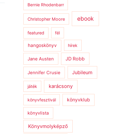
Bernie Rhodenbarr
ebook
Christopher Moore
featured
fél
hangoskönyv
hírek
JD Robb
Jane Austen
Jubileum
Jennifer Crusie
karácsony
játék
könyvklub
könyvfesztivál
könyvlista
Könyvmolyképző