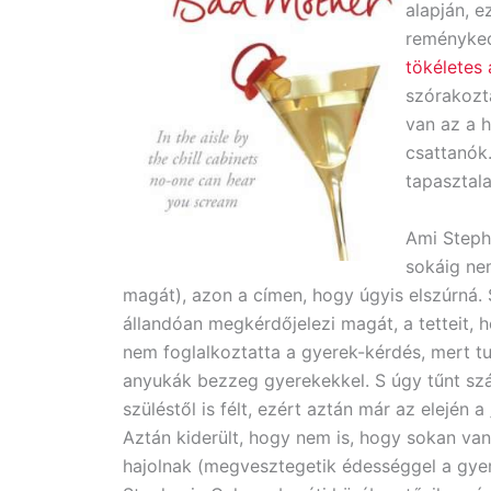
alapján, 
reményked
tökéletes
szórakozt
van az a h
csattanók.
tapasztala
Ami Steph
sokáig nem
magát), azon a címen, hogy úgyis elszúrná. 
állandóan megkérdőjelezi magát, a tetteit, 
nem foglalkoztatta a gyerek-kérdés, mert t
anyukák bezzeg gyerekekkel. S úgy tűnt szá
szüléstől is félt, ezért aztán már az elején
Aztán kiderült, hogy nem is, hogy sokan van
hajolnak (megvesztegetik édességgel a gyere