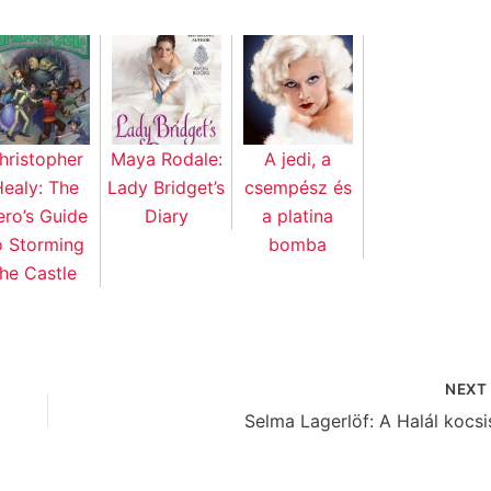
hristopher
Maya Rodale:
A jedi, a
ealy: The
Lady Bridget’s
csempész és
ro’s Guide
Diary
a platina
o Storming
bomba
the Castle
NEX
Selma Lagerlöf: A Halál kocsi