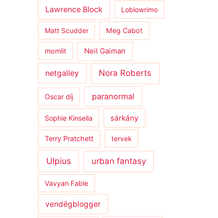
Lawrence Block
Loblowrimo
Matt Scudder
Meg Cabot
momlit
Neil Gaiman
netgalley
Nora Roberts
paranormal
Oscar díj
sárkány
Sophie Kinsella
Terry Pratchett
tervek
Ulpius
urban fantasy
Vavyan Fable
vendégblogger