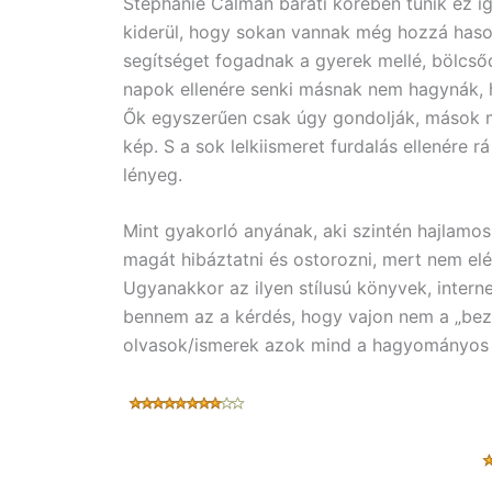
Stephanie Calman baráti körében tűnik ez íg
kiderül, hogy sokan vannak még hozzá hasonl
segítséget fogadnak a gyerek mellé, bölcső
napok ellenére senki másnak nem hagynák, h
Ők egyszerűen csak úgy gondolják, mások m
kép. S a sok lelkiismeret furdalás ellenére r
lényeg.
Mint gyakorló anyának, aki szintén hajlamo
magát hibáztatni és ostorozni, mert nem elég
Ugyanakkor az ilyen stílusú könyvek, inter
bennem az a kérdés, hogy vajon nem a „bez
olvasok/ismerek azok mind a hagyományos 