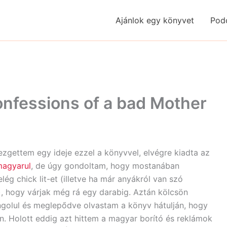
Ajánlok egy könyvet
Pod
nfessions of a bad Mother
zgettem egy ideje ezzel a könyvvel, elvégre kiadta az
magyarul
, de úgy gondoltam, hogy mostanában
lég chick lit-et (illetve ha már anyákról van szó
), hogy várjak még rá egy darabig. Aztán kölcsön
golul és meglepődve olvastam a könyv hátulján, hogy
n. Holott eddig azt hittem a magyar borító és reklámok