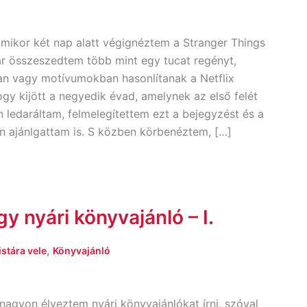
mikor két nap alatt végignéztem a Stranger Things
r összeszedtem több mint egy tucat regényt,
n vagy motívumokban hasonlítanak a Netflix
gy kijött a negyedik évad, amelynek az első felét
 ledaráltam, felmelegítettem ezt a bejegyzést és a
n ajánlgattam is. S közben körbenéztem, […]
y nyári könyvajánló – I.
,
stára vele
Könyvajánló
nagyon élveztem nyári könyvajánlókat írni, szóval