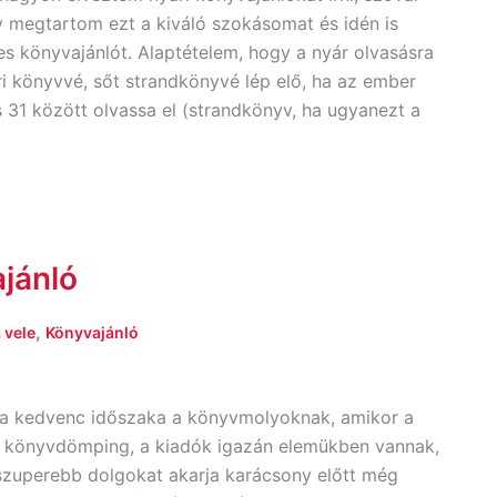
 megtartom ezt a kiváló szokásomat és idén is
s könyvajánlót. Alaptételem, hogy a nyár olvasásra
ri könyvvé, sőt strandkönyvé lép elő, ha az ember
s 31 között olvassa el (strandkönyv, ha ugyanezt a
jánló
,
 vele
Könyvajánló
t a kedvenc időszaka a könyvmolyoknak, amikor a
 a könyvdömping, a kiadók igazán elemükben vannak,
szuperebb dolgokat akarja karácsony előtt még