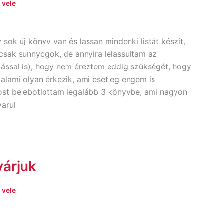
 vele
 sok új könyv van és lassan mindenki listát készít,
csak sunnyogok, de annyira lelassultam az
lással is), hogy nem éreztem eddig szükségét, hogy
alami olyan érkezik, ami esetleg engem is
st belebotlottam legalább 3 könyvbe, ami nagyon
arul
várjuk
 vele