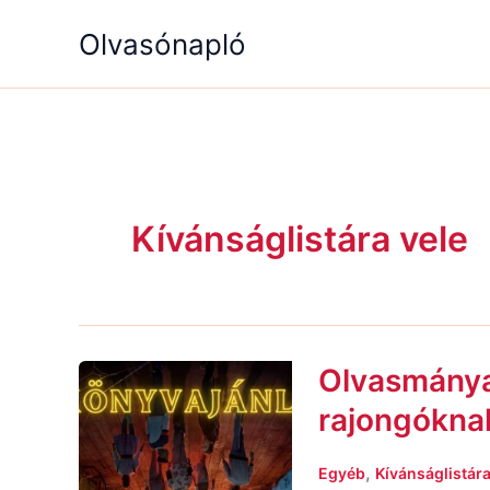
Skip
Olvasónapló
to
content
Kívánságlistára vele
Olvasmánya
Olvasmányajánló
Stranger
rajongóknak
Things
rajongóknak
,
Egyéb
Kívánságlistára
–