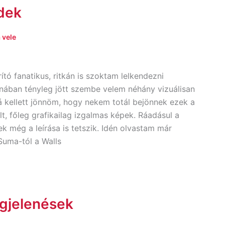
dek
 vele
ó fanatikus, ritkán is szoktam lelkendezni
anában tényleg jött szembe velem néhány vizuálisan
á kellett jönnöm, hogy nekem totál bejönnek ezek a
t, főleg grafikailag izgalmas képek. Ráadásul a
ek még a leírása is tetszik. Idén olvastam már
Suma-tól a Walls
gjelenések