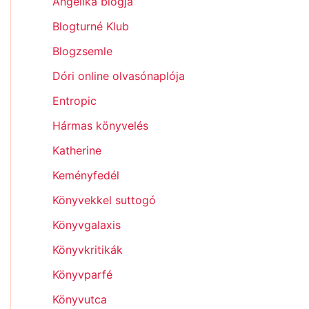
Angelika blogja
Blogturné Klub
Blogzsemle
Dóri online olvasónaplója
Entropic
Hármas könyvelés
Katherine
Keményfedél
Könyvekkel suttogó
Könyvgalaxis
Könyvkritikák
Könyvparfé
Könyvutca