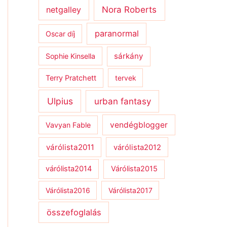
netgalley
Nora Roberts
paranormal
Oscar díj
sárkány
Sophie Kinsella
Terry Pratchett
tervek
Ulpius
urban fantasy
vendégblogger
Vavyan Fable
várólista2011
várólista2012
várólista2014
Várólista2015
Várólista2016
Várólista2017
összefoglalás