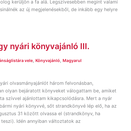
dolog kerüljön a fa alá. Legszívesebben megint valami
sinálnék az új megjelenésekből, de inkább egy helyre
y nyári könyvajánló III.
,
,
ánságlistára vele
Könyvajánló
Magyarul
nyári olvasmányajánlót három felvonásban,
n olyan bejáratott könyveket válogattam be, amiket
ta szívvel ajánlottam kikapcsolódásra. Mert a nyár
 bármi nyári könyvvé, sőt strandkönyvé lép elő, ha az
gusztus 31 között olvassa el (strandkönyv, ha
teszi). Idén annyiban változtatok az