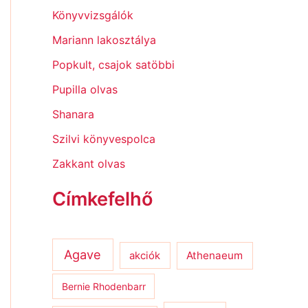
Könyvvizsgálók
Mariann lakosztálya
Popkult, csajok satöbbi
Pupilla olvas
Shanara
Szilvi könyvespolca
Zakkant olvas
Címkefelhő
Agave
Athenaeum
akciók
Bernie Rhodenbarr