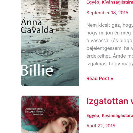
,
Egyéb
Kívánságlistára
September 18, 2015
Nem kicsit gáz, hogy
hogy mi jön én meg 
olvasással (és blogo
bejelentgessem, ha v
érdekelhet. Ámde mo
izgalmas, hogy magy
Read Post »
Izgatottan 
Izgatottan
várjuk
,
Egyéb
Kívánságlistára
April 22, 2015