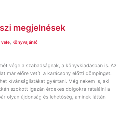
őszi megjelnések
,
 vele
Könyvajánló
ismét vége a szabadságnak, a könyvkiadásban is. Az
at már előre vetíti a karácsony előtti dömpinget.
ehet kívánságlistákat gyártani. Még nekem is, aki
kán szokott igazán érdekes dolgokra rátalálni a
ár olyan újdonság és lehetőség, aminek láttán