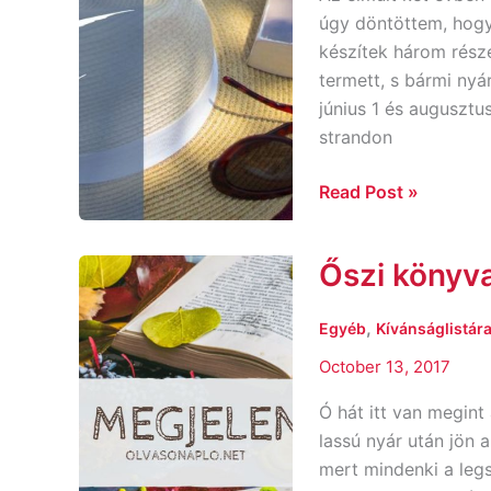
I.
úgy döntöttem, hogy
készítek három része
termett, s bármi nyá
június 1 és augusztu
strandon
Read Post »
Őszi könyva
Őszi
könyvajánló
,
Egyéb
Kívánságlistára
October 13, 2017
Ó hát itt van megin
lassú nyár után jön
mert mindenki a leg