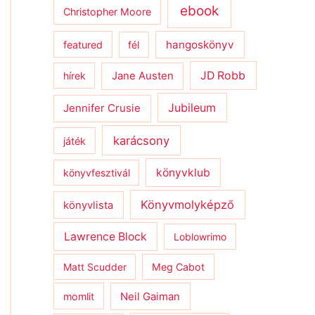
ebook
Christopher Moore
hangoskönyv
featured
fél
JD Robb
hírek
Jane Austen
Jubileum
Jennifer Crusie
karácsony
játék
könyvklub
könyvfesztivál
Könyvmolyképző
könyvlista
Lawrence Block
Loblowrimo
Matt Scudder
Meg Cabot
momlit
Neil Gaiman