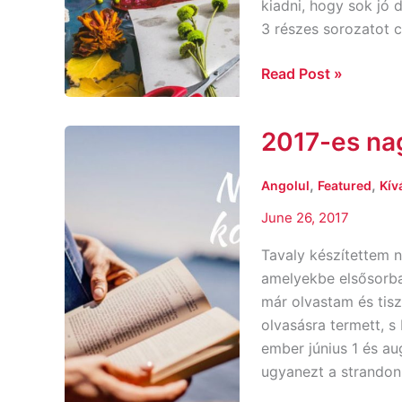
kiadni, hogy sok jó 
3 részes sorozatot c
Read Post »
2017-es nag
2017-
es
nagy
,
,
Angolul
Featured
Kív
nyári
June 26, 2017
könyvajánló
III.
Tavaly készítettem 
amelyekbe elsősorba
már olvastam és tisz
olvasásra termett, s
ember június 1 és au
ugyanezt a strandon 