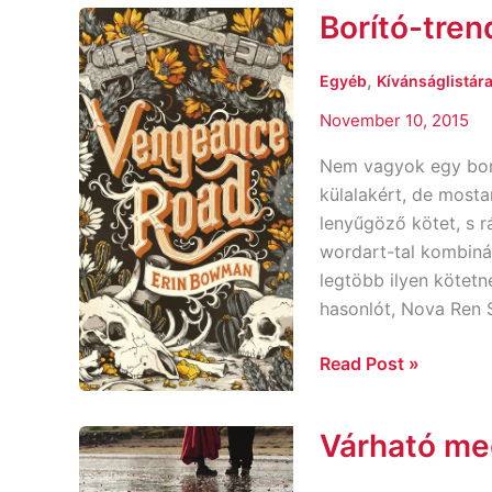
Borító-tren
Borító-
trendek
,
Egyéb
Kívánságlistára
November 10, 2015
Nem vagyok egy borít
külalakért, de most
lenyűgöző kötet, s r
wordart-tal kombinál
legtöbb ilyen kötetn
hasonlót, Nova Ren 
Read Post »
Várható me
Várható
megjelenések