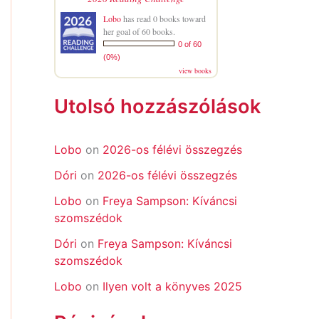
Lobo
has read 0 books toward
her goal of 60 books.
0 of 60
(0%)
view books
Utolsó hozzászólások
Lobo
on
2026-os félévi összegzés
Dóri
on
2026-os félévi összegzés
Lobo
on
Freya Sampson: Kíváncsi
szomszédok
Dóri
on
Freya Sampson: Kíváncsi
szomszédok
Lobo
on
Ilyen volt a könyves 2025