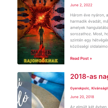
June 2, 2022
2.
felvonás
Három éve nyáron, a
harmadik évadát, má
amelyek hangulatába
sorozathoz. Most, ho
szintén egy hétvégén
közösségi oldalaimo
Read Post »
2018-as nag
2018-
as
nagy
,
Gyerekpolc
Kívánságli
nyári
June 20, 2018
könyvajánló
–
Az elmúlt két évben 