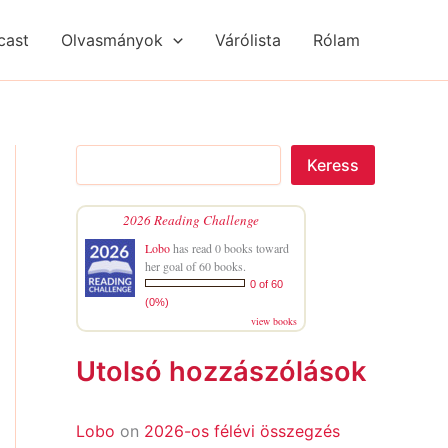
S
R
R
e
é
é
cast
Olvasmányok
Várólista
Rólam
a
g
g
r
i
i
c
s
s
h
é
é
g
g
e
e
Keress
k
k
2026 Reading Challenge
Lobo
has read 0 books toward
her goal of 60 books.
0 of 60
(0%)
view books
Utolsó hozzászólások
Lobo
on
2026-os félévi összegzés