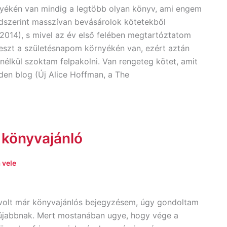
nyékén van mindig a legtöbb olyan könyv, ami engem
ndszerint masszívan bevásárolok kötetekből
2014), s mivel az év első felében megtartóztatom
eszt a születésnapom környékén van, ezért aztán
s nélkül szoktam felpakolni. Van rengeteg kötet, amit
den blog (Új Alice Hoffman, a The
 könyvajánló
 vele
 volt már könyvajánlós bejegyzésem, úgy gondoltam
y újabbnak. Mert mostanában ugye, hogy vége a