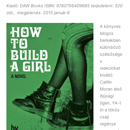
Kiadó: DAW Books ISBN:
9780756409685
terjedelem: 320
old., megjelenés: 2015 január 6
A könyves
blogos
berkekben
különböző
szélsősége
s
reakciókat
kiváltó
Caitlin
Moran első
ifjúsági
(igen, YA-t
írt a tökös
csaj)
regénye