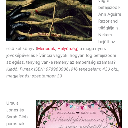
végre
befejeződik
Ann Aguirre
Razorland
trilógiája is.
Nekem
bejött az
első két könyv (
Menedék
,
Helyőrség
) a maga nyers
jövőképével és kíváncsi vagyok, hogyan fog befejeződni
az egész, tényleg van-e remény az emberiség számára?
Kiadó: Fumax ISBN: 9789639861916 terjedelem: 430 old.,
megjelenés: szeptember 29
Ursula
Jones és
Sarah Gibb
párosnak