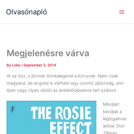
S
R
R
Skip
e
é
é
Olvasónapló
to
a
g
g
content
r
i
i
c
s
s
h
é
é
g
g
e
e
k
k
Megjelenésre várva
By
Lobo
/
September 5, 2014
Itt az ősz, s jönnek tömkelegével a könyvek. Nem csak
magyarul, de angolul is várható egy csomó újdonság, ami
ilyen vagy olyan okból az érdeklődésemre tart számot.
Mindjárt
kezdjük a
legizgalmas
abbal, Don
Tillman