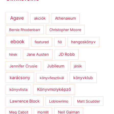
Agave
Athenaeum
akciók
Bernie Rhodenbarr
Christopher Moore
ebook
hangoskönyv
featured
fél
JD Robb
hírek
Jane Austen
Jubileum
Jennifer Crusie
játék
karácsony
könyvklub
könyvfesztivál
Könyvmolyképző
könyvlista
Lawrence Block
Loblowrimo
Matt Scudder
Meg Cabot
momlit
Neil Gaiman