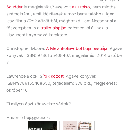
Scudder
is megjelenik (2 éve volt
az utolsó
, nem mintha
számolnám), amit időzítenek a mozibemutatóhoz. Igen,
lesz film a
Sírok között
ből, méghozzá Liam Neesonnal a
főszerepben, s a
trailer alapján
egészen jól áll neki a
kiszuperált nyomozó karaktere.
Christopher Moore:
A Melankólia-öböl buja bestiája
, Agave
könyvek, ISBN: 9786155468407, megjelenés: 2014 október
7
Lawrence Block: S
írok között
, Agave könyvek,
ISBN:9786155468650, terjedelem: 378 old., megjelenés:
okróber 16
Ti milyen őszi könyvekre vártok?
Hasonló bejegyzések: