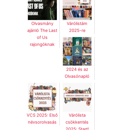
Olvasmány
Várólistám
ajánló The Last
2025-re
of Us
rajongóknak
2024 és az
Olvasónapló
VCS 2025: Első
Várólista
névsorolvasás
csökkentés
2025: Start!