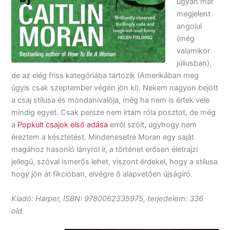
ugyan már
megjelent
angolul
(még
valamikor
júliusban),
de az elég friss kategóriába tartozik (Amerikában meg
úgyis csak szeptember végén jön ki). Nekem nagyon bejött
a csaj stílusa és mondanivalója, még ha nem is értek vele
mindig egyet. Csak persze nem írtam róla posztot, de még
a
Popkult csajok első adása
erről szólt, úgyhogy nem
éreztem a késztetést. Mindenesetre Moran egy saját
magához hasonló lányról ír, a történet erősen életrajzi
jellegű, szóval ismerős lehet, viszont érdekel, hogy a stílusa
hogy jön át fikcióban, elvégre ő alapvetően újságíró.
Kiadó: Harper, ISBN: 9780062335975, terjedelem: 336
old.