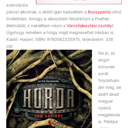
szenzációs
párost alkotnak, s akitől igen kedveltem a
Bossypants
című
önéletírást. Amúgy is elkezdtem felzárkózni a Poehler
életműből, s nekiálltam nézni a
Városfejlesztési osztály
t.
Úgyhogy remélem a hölgy majd megnevettet írásban is.
Kiadó: Harper, ISBN: 9780062335975, terjedelem: 336
old.
Na jó, az
angol
könyvek
sorát
folytathatn
ám még, de
azért akad
magyar
nyelvű
megjelenés
is. Például