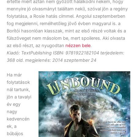
értette miért aztán nem győzött hálálkodni nekem, hogy
mennyire jó olvasmányt találtam neki), szóval jön a regény
folytatása, a Rosie hatás címmel. Angolul szeptemberben
fog megjelenni, remélhetőleg jövő évben magyarul is. a
Borítói hasonlóan klasszak, mint az első részé voltak és a
fülszöveget nem másolom be, mert spoileres. Aki olvasta
az első részt, az nyugodtan
nézzen bele
.
Kiadó: TextPublishing ISBN: 9781922182104 terjedelem:
368 old. megjelenés: 2014 szeptember 24
Ha már
folytatások
nál tartunk,
jön a tavalyi
év egy
nagy
kedvencén
ek, a
bűbájos