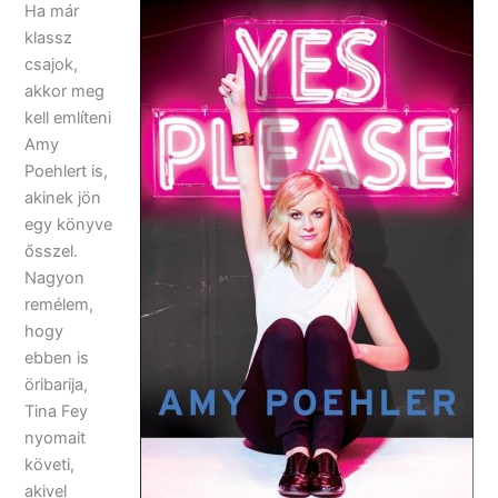
Ha már
klassz
csajok,
akkor meg
kell említeni
Amy
Poehlert is,
akinek jön
egy könyve
ősszel.
Nagyon
remélem,
hogy
ebben is
öribarija,
Tina Fey
nyomait
követi,
akivel