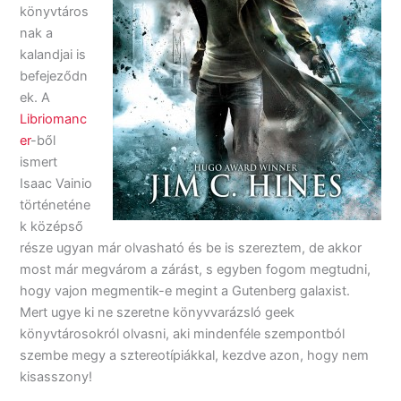
könyvtáros
nak a
kalandjai is
befejeződn
ek. A
Libriomanc
er
-ből
ismert
Isaac Vainio
történeténe
k középső
része ugyan már olvasható és be is szereztem, de akkor
most már megvárom a zárást, s egyben fogom megtudni,
hogy vajon megmentik-e megint a Gutenberg galaxist.
Mert ugye ki ne szeretne könyvvarázsló geek
könyvtárosokról olvasni, aki mindenféle szempontból
szembe megy a sztereotípiákkal, kezdve azon, hogy nem
kisasszony!