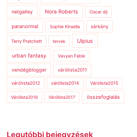
netgalley
Nora Roberts
Oscar díj
paranormal
sárkány
Sophie Kinsella
Ulpius
Terry Pratchett
tervek
urban fantasy
Vavyan Fable
vendégblogger
várólista2011
várólista2012
várólista2014
Várólista2015
összefoglalás
Várólista2016
Várólista2017
Legutóbbi bejegyzések