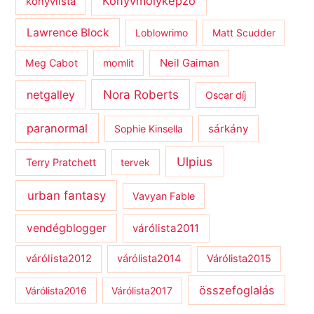
Könyvmolyképző
könyvlista
Lawrence Block
Loblowrimo
Matt Scudder
Meg Cabot
momlit
Neil Gaiman
netgalley
Nora Roberts
Oscar díj
paranormal
sárkány
Sophie Kinsella
Ulpius
Terry Pratchett
tervek
urban fantasy
Vavyan Fable
vendégblogger
várólista2011
várólista2012
várólista2014
Várólista2015
összefoglalás
Várólista2016
Várólista2017