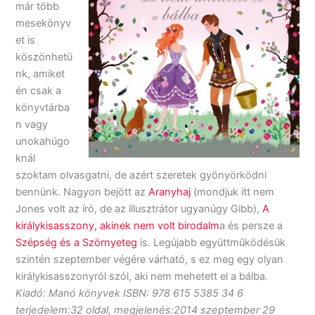
már több
mesekönyv
et is
köszönhetü
nk, amiket
én csak a
könyvtárba
n vagy
unokahúgo
knál
szoktam olvasgatni, de azért szeretek gyönyörködni
bennünk. Nagyon bejött az
Aranyhaj
(mondjuk itt nem
Jones volt az író, de az illusztrátor ugyanúgy Gibb),
A
királykisasszony, akinek nem volt birodalm
a és persze a
Szépség és a Szörnyeteg
is. Legújabb együttműködésük
szintén szeptember végére várható, s ez meg egy olyan
királykisasszonyról szól, aki nem mehetett el a bálba.
Kiadó: Manó könyvek ISBN: 978 615 5385 34 6
terjedelem:32 oldal, megjelenés:2014 szeptember 29