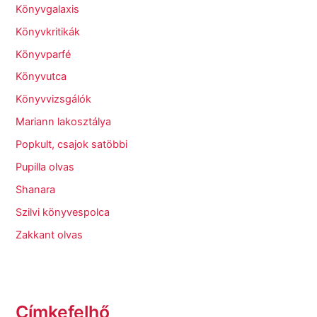
Könyvgalaxis
Könyvkritikák
Könyvparfé
Könyvutca
Könyvvizsgálók
Mariann lakosztálya
Popkult, csajok satöbbi
Pupilla olvas
Shanara
Szilvi könyvespolca
Zakkant olvas
Címkefelhő