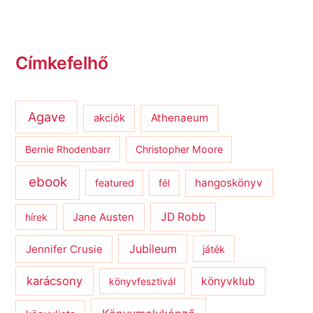
Címkefelhő
Agave
Athenaeum
akciók
Bernie Rhodenbarr
Christopher Moore
ebook
hangoskönyv
featured
fél
JD Robb
hírek
Jane Austen
Jubileum
Jennifer Crusie
játék
karácsony
könyvklub
könyvfesztivál