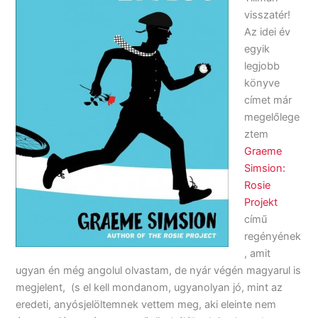
visszatér!
Az idei év
egyik
legjobb
könyve
címet már
megelőlege
ztem
Graeme
Simsion:
Rosie
Projekt
című
regényének
, amit
ugyan én még angolul olvastam, de nyár végén magyarul is
megjelent, (s el kell mondanom, ugyanolyan jó, mint az
eredeti, anyósjelöltemnek vettem meg, aki eleinte nem