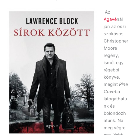
Az
Agavé
nál
jön az őszi
szokásos
Christopher
Moore
regény,
ismét egy
régebbi
könyve,
megint
Pine
Cove
ba
látogathatu
nk és
bolondozh
atunk. Na
meg végre
egy újabb