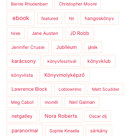
Bernie Rhodenbarr
Christopher Moore
ebook
hangoskönyv
featured
fél
JD Robb
hírek
Jane Austen
Jubileum
Jennifer Crusie
játék
karácsony
könyvklub
könyvfesztivál
Könyvmolyképző
könyvlista
Lawrence Block
Loblowrimo
Matt Scudder
Meg Cabot
momlit
Neil Gaiman
netgalley
Nora Roberts
Oscar díj
paranormal
sárkány
Sophie Kinsella