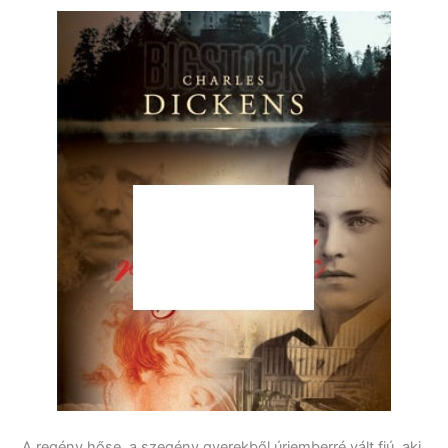
A regény hőse, a szegény gyerekből úriemberré vált fiú, aki