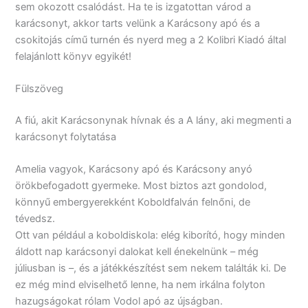
sem okozott csalódást. Ha te is izgatottan várod a
karácsonyt, akkor tarts velünk a Karácsony apó és a
csokitojás című turnén és nyerd meg a 2 Kolibri Kiadó által
felajánlott könyv egyikét!
Fülszöveg
A fiú, akit Karácsonynak hívnak és a A lány, aki megmenti a
karácsonyt folytatása
Amelia vagyok, Karácsony apó és Karácsony anyó
örökbefogadott gyermeke. Most biztos azt gondolod,
könnyű embergyerekként Koboldfalván felnőni, de
tévedsz.
Ott van például a koboldiskola: elég kiborító, hogy minden
áldott nap karácsonyi dalokat kell énekelnünk – még
júliusban is –, és a játékkészítést sem nekem találták ki. De
ez még mind elviselhető lenne, ha nem irkálna folyton
hazugságokat rólam Vodol apó az újságban.