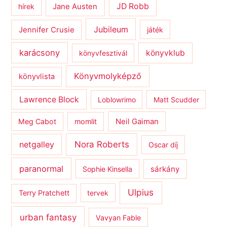
JD Robb
hírek
Jane Austen
Jubileum
Jennifer Crusie
játék
karácsony
könyvklub
könyvfesztivál
Könyvmolyképző
könyvlista
Lawrence Block
Loblowrimo
Matt Scudder
Meg Cabot
momlit
Neil Gaiman
netgalley
Nora Roberts
Oscar díj
paranormal
sárkány
Sophie Kinsella
Ulpius
Terry Pratchett
tervek
urban fantasy
Vavyan Fable