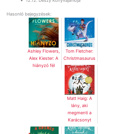
12.12. Deszy Könyvajánlója
Hasonló bejegyzések:
Ashley Flowers,
Tom Fletcher:
Alex Kiester: A
Christmasaurus
hiányzó fél
Matt Haig: A
lány, aki
megmenti a
Karácsonyt