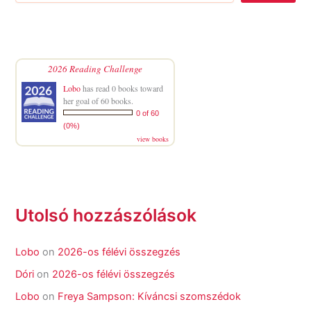
2026 Reading Challenge
Lobo
has read 0 books toward
her goal of 60 books.
0 of 60
(0%)
view books
Utolsó hozzászólások
Lobo
on
2026-os félévi összegzés
Dóri
on
2026-os félévi összegzés
Lobo
on
Freya Sampson: Kíváncsi szomszédok