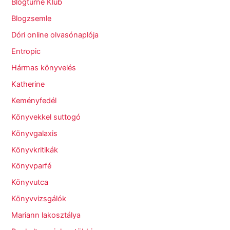
Blogturné Klub
Blogzsemle
Dóri online olvasónaplója
Entropic
Hármas könyvelés
Katherine
Keményfedél
Könyvekkel suttogó
Könyvgalaxis
Könyvkritikák
Könyvparfé
Könyvutca
Könyvvizsgálók
Mariann lakosztálya