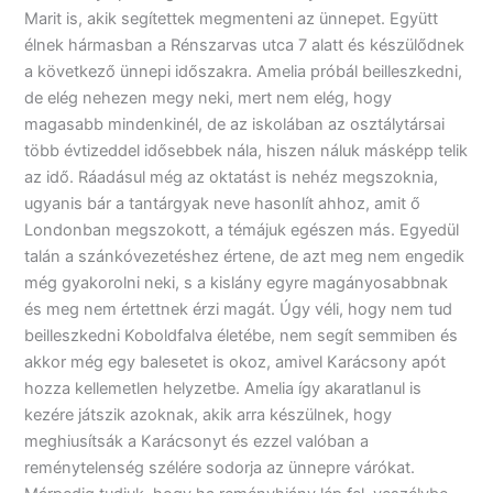
Marit is, akik segítettek megmenteni az ünnepet. Együtt
élnek hármasban a Rénszarvas utca 7 alatt és készülődnek
a következő ünnepi időszakra. Amelia próbál beilleszkedni,
de elég nehezen megy neki, mert nem elég, hogy
magasabb mindenkinél, de az iskolában az osztálytársai
több évtizeddel idősebbek nála, hiszen náluk másképp telik
az idő. Ráadásul még az oktatást is nehéz megszoknia,
ugyanis bár a tantárgyak neve hasonlít ahhoz, amit ő
Londonban megszokott, a témájuk egészen más. Egyedül
talán a szánkóvezetéshez értene, de azt meg nem engedik
még gyakorolni neki, s a kislány egyre magányosabbnak
és meg nem értettnek érzi magát. Úgy véli, hogy nem tud
beilleszkedni Koboldfalva életébe, nem segít semmiben és
akkor még egy balesetet is okoz, amivel Karácsony apót
hozza kellemetlen helyzetbe. Amelia így akaratlanul is
kezére játszik azoknak, akik arra készülnek, hogy
meghiusítsák a Karácsonyt és ezzel valóban a
reménytelenség szélére sodorja az ünnepre várókat.