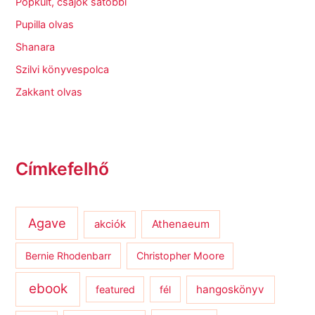
Popkult, csajok satöbbi
Pupilla olvas
Shanara
Szilvi könyvespolca
Zakkant olvas
Címkefelhő
Agave
Athenaeum
akciók
Bernie Rhodenbarr
Christopher Moore
ebook
hangoskönyv
featured
fél