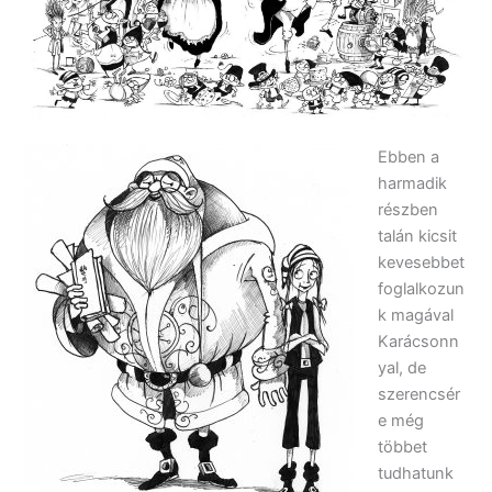
Ebben a
harmadik
részben
talán kicsit
kevesebbet
foglalkozun
k magával
Karácsonn
yal, de
szerencsér
e még
többet
tudhatunk