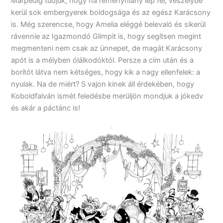
Márpedig tudjuk, hogy ha reményhiány lép fel, veszélybe
kerül sok embergyerek boldogsága és az egész Karácsony
is. Még szerencse, hogy Amelia eléggé belevaló és sikerül
rávennie az Igazmondó Glimpit is, hogy segítsen megint
megmenteni nem csak az ünnepet, de magát Karácsony
apót is a mélyben ólálkodóktól. Persze a cím után és a
borítót látva nem kétséges, hogy kik a nagy ellenfelek: a
nyulak. Na de miért? S vajon kinek áll érdekében, hogy
Koboldfalván ismét feledésbe merüljön mondjuk a jókedv
és akár a páctánc is!