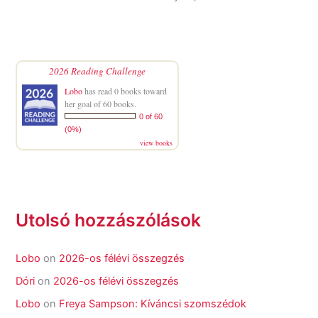
2026 Reading Challenge
Lobo
has read 0 books toward
her goal of 60 books.
0 of 60
(0%)
view books
Utolsó hozzászólások
Lobo
on
2026-os félévi összegzés
Dóri
on
2026-os félévi összegzés
Lobo
on
Freya Sampson: Kíváncsi szomszédok