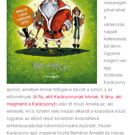
meseregén
yével lehet
a
várakozás
napjait
kellemeseb
bé tenni.
Ugyanis
megint van
egy
története
Karácsony
apóról, amellyel immár trilógiává bővült a sztori, s az
előzmények (
A fiú, akit Karácsonynak hívnak
,
A lány, aki
megmenti a Karácsonyt
) után itt most Amelia az, aki
elmeséli, mi is történt vele miután elkerült a koboldok közé.
Ugyanis az előző részt követően Koboldfalva
emberpopulációja háromszorosára duzzadt, hiszen
Karácsony apó magával hozta Reményi Ameliát és Havas