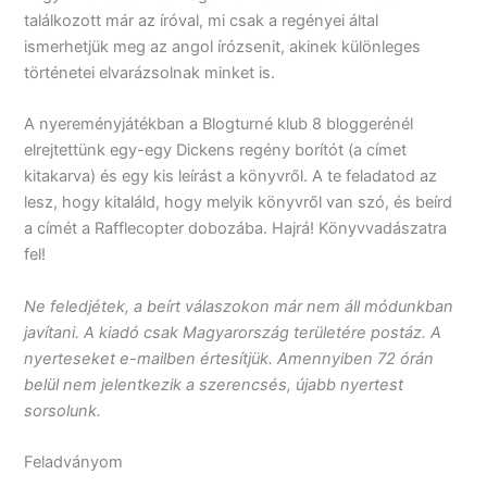
találkozott már az íróval, mi csak a regényei által
ismerhetjük meg az angol írózsenit, akinek különleges
történetei elvarázsolnak minket is.
A nyereményjátékban a Blogturné klub 8 bloggerénél
elrejtettünk egy-egy Dickens regény borítót (a címet
kitakarva) és egy kis leírást a könyvről. A te feladatod az
lesz, hogy kitaláld, hogy melyik könyvről van szó, és beírd
a címét a Rafflecopter dobozába. Hajrá! Könyvvadászatra
fel!
Ne feledjétek, a beírt válaszokon már nem áll módunkban
javítani. A kiadó csak Magyarország területére postáz. A
nyerteseket e-mailben értesítjük. Amennyiben 72 órán
belül nem jelentkezik a szerencsés, újabb nyertest
sorsolunk.
Feladványom