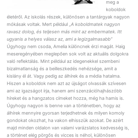
meg a
koboldok
életéről. Az iskolás részek, különösen a tantárgyak nagyon
mókásak voltak. Mert például „
A koboldmatek nagyon
ravasz dolog, és teljesen más mint az embermatek. Itt
ugyanis a helyes válasz az, ami a legizgalmasabb”
Úgyhogy nem csoda, Amelia különcnek érzi magát. Haig
meseregényében meglepően sok volt az aktuális dolgokra
való reflektálás. Mint például az idegenekkel szembeni
bizalmatlanság és a beilleszkedés nehézsége, amit a
kislány él át. Vagy pedig az álhírek és a média hatalma.
Hiszen a koboldok nem azt az újságot olvassák szívesen
ami az igazságot írja, hanem ami szenzációhajhászóbb
híreket és a hangzatos címeket hozza, még ha hamis is.
Úgyhogy nagyon is benne van a történetben, hogy az
álhírek mennyire gyorsan terjedhetnek és milyen komoly
gondokat okozhat, ha vakon elhisszük azokat. De azért
majd minden oldalon van valami varázslatos kedvesség is,
a történet elég pörgős és vicces is néhol, különösen