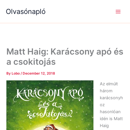
S
R
R
Skip
e
é
é
Olvasónapló
to
a
g
g
content
r
i
i
c
s
s
h
é
é
g
g
e
e
k
k
Matt Haig: Karácsony apó és
a csokitojás
By
Lobo
/
December 12, 2018
Az elmúlt
három
karácsonyh
oz
hasonlóan
idén is Matt
Haig