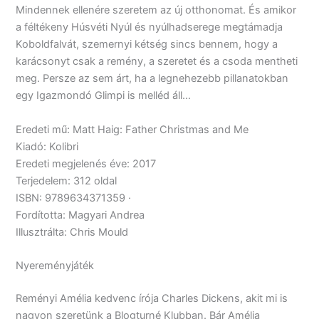
Mindennek ellenére szeretem az új otthonomat. És amikor
a féltékeny Húsvéti Nyúl és nyúlhadserege megtámadja
Koboldfalvát, szemernyi kétség sincs bennem, hogy a
karácsonyt csak a remény, a szeretet és a csoda mentheti
meg. Persze az sem árt, ha a legnehezebb pillanatokban
egy Igazmondó Glimpi is melléd áll…
Eredeti mű: Matt Haig: Father Christmas and Me
Kiadó: Kolibri
Eredeti megjelenés éve: 2017
Terjedelem: 312 oldal
ISBN: 9789634371359 ·
Fordította: Magyari Andrea
Illusztrálta: Chris Mould
Nyereményjáték
Reményi Amélia kedvenc írója Charles Dickens, akit mi is
nagyon szeretünk a Blogturné Klubban. Bár Amélia