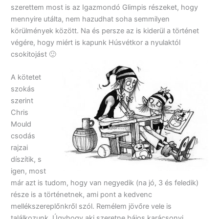
szerettem most is az Igazmondó Glimpis részeket, hogy
mennyire utálta, nem hazudhat soha semmilyen
körülmények között. Na és persze az is kiderül a történet
végére, hogy miért is kapunk Húsvétkor a nyulaktól
csokitojást 🙂
A kötetet
szokás
szerint
Chris
Mould
csodás
rajzai
díszítik, s
igen, most
már azt is tudom, hogy van negyedik (na jó, 3 és feledik)
része is a történetnek, ami pont a kedvenc
mellékszereplőnkről szól. Remélem jövőre vele is
találkozunk. Úgyhogy aki szeretne bájos karácsonyi