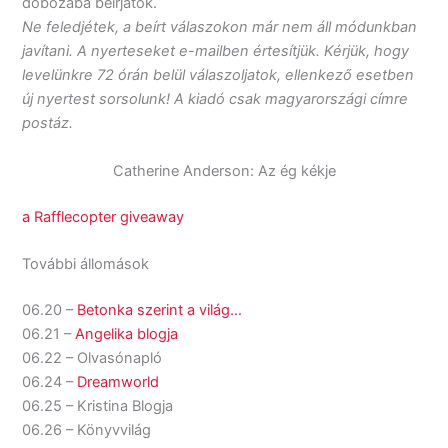
dobozába beírjátok.
Ne feledjétek, a beírt válaszokon már nem áll módunkban
javítani. A nyerteseket e-mailben értesítjük. Kérjük, hogy
levelünkre 72 órán belül válaszoljatok, ellenkező esetben
új nyertest sorsolunk! A kiadó csak magyarországi címre
postáz.
Catherine Anderson: Az ég kékje
a Rafflecopter giveaway
További állomások
06.20 –
Betonka szerint a világ…
06.21 –
Angelika blogja
06.22 – Olvasónapló
06.24 –
Dreamworld
06.25 – Kristina Blogja
06.26 – Könyvvilág