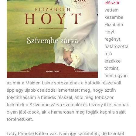
először
vettem
kezembe
Elizabeth
Hoyt
regényt,
határozotta
n jó
érzékkel
történt,
mert ugyan
az már a Maiden Laine sorozatának a hatodik része volt
épp egy újabb családdal ismertetett meg, hogy aztán
folytathassam a hetedik résszel, ahol még többször
feltűntek a Szívembe zárva szereplői és bizony itt is vannak
olyan játékosok, akik hamarosan meg fogják kapni a saját
történetüket.
Lady Phoebe Batten vak. Nem így születetett, de tizenkét