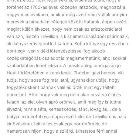
történet az 1700-as évek közepén játszódik, méghozzá a
negyvenes években, amikor még azért nem voltak annyira
merevek a társadalmi rétegek közötti határok, éppen ezért
megint külön élvezet, hogy nem csak az arisztokráciáról
van szó, hiszen Trevillion is kisnemesi családból származik,
aki kényszerűségből lett katona. Sőt a könyv egy részében
pont egy ilyen vidéki lótenyésztéssel foglalkozó
középkategóriás családot is megismerhetünk, ahol sokkal
szabadabban lehet létezni. A másik dolog ami igazán jó
Hoyt történetében a karakterek. Phoebe igazi harcos, aki
tudja, hogy sose fog már látni, ugyanakkor utálja, hogy
fogyatékosként bánnak vele és őrzik mint egy féltett
porcelánt. Attól hogy vak még nem akar bezárva élni és
feladni az élet olyan apró örömeit, amit még így is tudna
élvezni, mint a séta, kertészkedés, tánc, lovaglás… de a
bátyja mindentől óvja éppen ezért eleinte Trevilliont is az ő
kinövésének tekinti és csak egy börtönőrnek, de
hamarosan rájön, hogy a szilárd, állhatatos férfi ennél