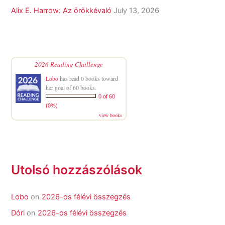
Alix E. Harrow: Az örökkévaló
July 13, 2026
2026 Reading Challenge
Lobo
has read 0 books toward
her goal of 60 books.
0 of 60
(0%)
view books
Utolsó hozzászólások
Lobo
on
2026-os félévi összegzés
Dóri
on
2026-os félévi összegzés