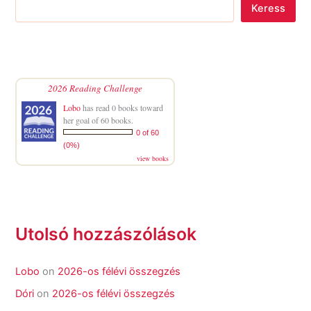
Keress
2026 Reading Challenge
Lobo
has read 0 books toward
her goal of 60 books.
0 of 60
(0%)
view books
Utolsó hozzászólások
Lobo
on
2026-os félévi összegzés
Dóri
on
2026-os félévi összegzés