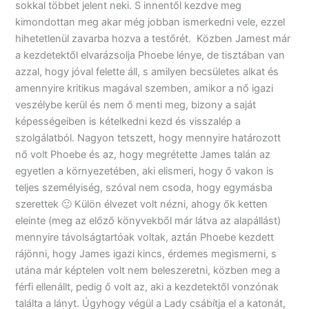
sokkal többet jelent neki. S innentől kezdve meg
kimondottan meg akar még jobban ismerkedni vele, ezzel
hihetetlenül zavarba hozva a testőrét. Közben Jamest már
a kezdetektől elvarázsolja Phoebe lénye, de tisztában van
azzal, hogy jóval felette áll, s amilyen becsületes alkat és
amennyire kritikus magával szemben, amikor a nő igazi
veszélybe kerül és nem ő menti meg, bizony a saját
képességeiben is kételkedni kezd és visszalép a
szolgálatból. Nagyon tetszett, hogy mennyire határozott
nő volt Phoebe és az, hogy megrétette James talán az
egyetlen a környezetében, aki elismeri, hogy ő vakon is
teljes személyiség, szóval nem csoda, hogy egymásba
szerettek 🙂 Külön élvezet volt nézni, ahogy ők ketten
eleinte (meg az előző könyvekből már látva az alapállást)
mennyire távolságtartóak voltak, aztán Phoebe kezdett
rájönni, hogy James igazi kincs, érdemes megismerni, s
utána már képtelen volt nem beleszeretni, közben meg a
férfi ellenállt, pedig ő volt az, aki a kezdetektől vonzónak
találta a lányt. Úgyhogy végül a Lady csábítja el a katonát,