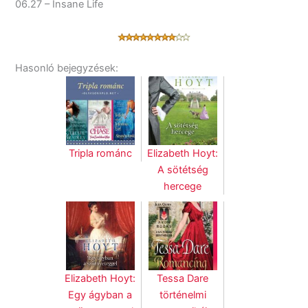
06.27 – Insane Life
Hasonló bejegyzések:
Tripla románc
Elizabeth Hoyt:
A sötétség
hercege
Elizabeth Hoyt:
Tessa Dare
Egy ágyban a
történelmi