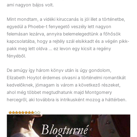
ami nagyon bájos volt.
Mint mondtam, a vidéki kiruccanás is jól illet a történetbe,
egyedül a Phoebe-t fenyegető veszély lett nagyon
felemásan lezárva, annyira belemelegedtünk a főhősök
kapcsolatába, hogy a rejtély szál elsikkadt és a végén pikk-
pakk meg lett oldva … ez levon egy kicsit a regény
fényéből.
De amúgy így három könyv után is úgy gondolom,
Elizabeth Hoytot érdemes olvasni a történelmi romantikát
kedvelőknek, jómagam is várom a következő részeket,
ahol még többet megtudhatunk majd Montgomery
hercegről, aki továbbra is intrikusként mozog a háttérben.