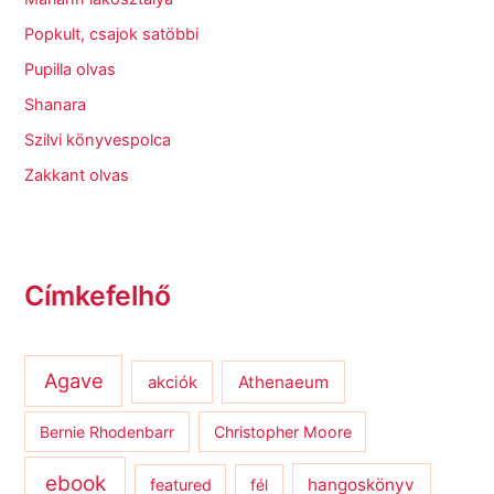
Popkult, csajok satöbbi
Pupilla olvas
Shanara
Szilvi könyvespolca
Zakkant olvas
Címkefelhő
Agave
Athenaeum
akciók
Bernie Rhodenbarr
Christopher Moore
ebook
hangoskönyv
featured
fél