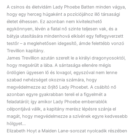
A ​csinos és életvidám Lady Phoebe Batten minden vágya,
hogy egy herceg húgaként a pozíciójához illő társasági
életet élhessen. Ez azonban nem kivitelezhető
egykönnyen, lévén a fiatal nő szinte teljesen vak, és a
bátyja utasítására mindenhová elkíséri egy felfegyverzett
testőr – a meglehetősen idegesítő, ámde felettébb vonzó
Trevillion kapitány.
James Trevillion azután szerelt le a királyi dragonyosoktól,
hogy megsérült a lába. A sántasága ellenére mégis
ördögien ügyesen lő és lovagol, egyszóval nem lenne
szabad nehézséget okoznia számára, hogy
megvédelmezze az őrjítő Lady Phoebet. A csábító nő
azonban egyre gyakrabban tereli el a figyelmét a
feladatáról; így amikor Lady Phoebe emberrablók
célpontjává válik, a kapitány merész lépésre szánja el
magát, hogy megvédelmezze a szívének egyre kedvesebb
hölgyet…
Elizabeth Hoyt a Maiden Lane-sorozat nyolcadik részében