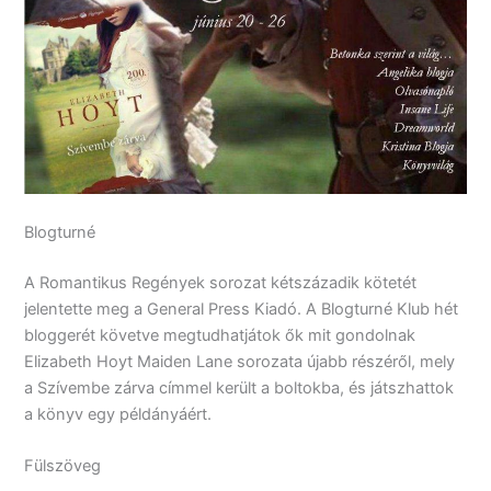
Blogturné
A Romantikus Regények sorozat kétszázadik kötetét
jelentette meg a General Press Kiadó. A Blogturné Klub hét
bloggerét követve megtudhatjátok ők mit gondolnak
Elizabeth Hoyt Maiden Lane sorozata újabb részéről, mely
a Szívembe zárva címmel került a boltokba, és játszhattok
a könyv egy példányáért.
Fülszöveg