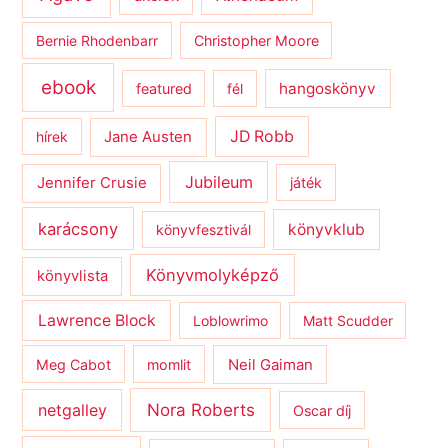
Bernie Rhodenbarr
Christopher Moore
ebook
hangoskönyv
featured
fél
JD Robb
hírek
Jane Austen
Jubileum
Jennifer Crusie
játék
karácsony
könyvklub
könyvfesztivál
Könyvmolyképző
könyvlista
Lawrence Block
Loblowrimo
Matt Scudder
Meg Cabot
momlit
Neil Gaiman
netgalley
Nora Roberts
Oscar díj