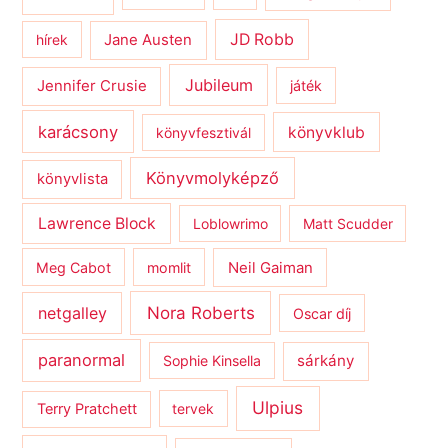
JD Robb
hírek
Jane Austen
Jubileum
Jennifer Crusie
játék
karácsony
könyvklub
könyvfesztivál
Könyvmolyképző
könyvlista
Lawrence Block
Loblowrimo
Matt Scudder
Meg Cabot
momlit
Neil Gaiman
netgalley
Nora Roberts
Oscar díj
paranormal
sárkány
Sophie Kinsella
Ulpius
Terry Pratchett
tervek