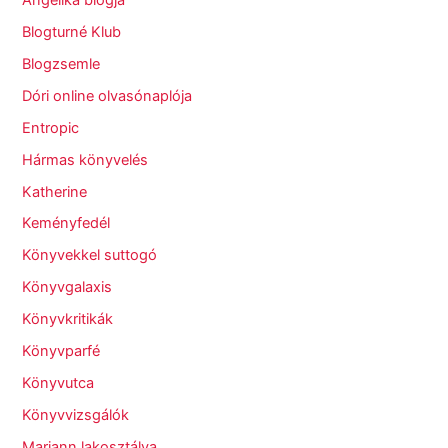
Blogturné Klub
Blogzsemle
Dóri online olvasónaplója
Entropic
Hármas könyvelés
Katherine
Keményfedél
Könyvekkel suttogó
Könyvgalaxis
Könyvkritikák
Könyvparfé
Könyvutca
Könyvvizsgálók
Mariann lakosztálya