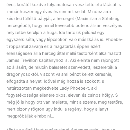
éves korától kezdve folyamatosan veszítette el a látását, s
immár huszonegy éves és semmit se lát. Mindez arra
készteti túlféltő bátyját, a herceget (Maximilian a Sötétség
hercegéből), hogy minél kevesebb potenciálisan veszélyes
helyzetbe kerüljön a húga. Ide tartozik például egy
egyszerű séta, vagy lépcsőkön való mászkálás is. Phoebe-
t roppantul zavarja ez a magatartás éppen ezért
ellenségesen áll a herceg által mellé testőrként alkalmazott
James Trevillion kapitányhoz is. Aki eleinte nem rajongott
az állásért, de miután balesetet szenvedett, leszerelték a
dragonyosoktól, viszont valami pénzt kellett keresnie,
elfogadta a helyet. Idővel még hozzá is szokott, s
határozottan megkedvelte Lady Phoebe-t, aki
fogyatékossága ellenére okos, eleven és csinos hölgy. S
még jó is hogy ott van mellette, mint a szeme, meg testőre,
mert bizony rögtön úgy indul a regény, hogy a lányt
megpróbálják elrabolni…
Mint az előző Hoyt regényeknél, érdemes tudni, hogy a