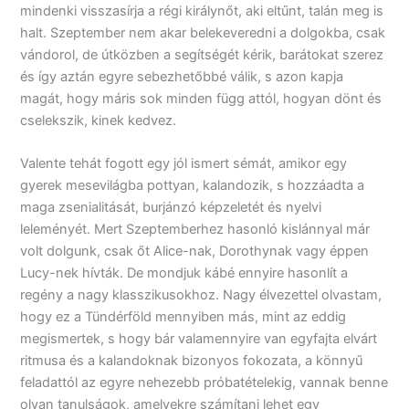
mindenki visszasírja a régi királynőt, aki eltűnt, talán meg is
halt. Szeptember nem akar belekeveredni a dolgokba, csak
vándorol, de útközben a segítségét kérik, barátokat szerez
és így aztán egyre sebezhetőbbé válik, s azon kapja
magát, hogy máris sok minden függ attól, hogyan dönt és
cselekszik, kinek kedvez.
Valente tehát fogott egy jól ismert sémát, amikor egy
gyerek mesevilágba pottyan, kalandozik, s hozzáadta a
maga zsenialitását, burjánzó képzeletét és nyelvi
leleményét. Mert Szeptemberhez hasonló kislánnyal már
volt dolgunk, csak őt Alice-nak, Dorothynak vagy éppen
Lucy-nek hívták. De mondjuk kábé ennyire hasonlít a
regény a nagy klasszikusokhoz. Nagy élvezettel olvastam,
hogy ez a Tündérföld mennyiben más, mint az eddig
megismertek, s hogy bár valamennyire van egyfajta elvárt
ritmusa és a kalandoknak bizonyos fokozata, a könnyű
feladattól az egyre nehezebb próbatételekig, vannak benne
olyan tanulságok, amelyekre számítani lehet egy