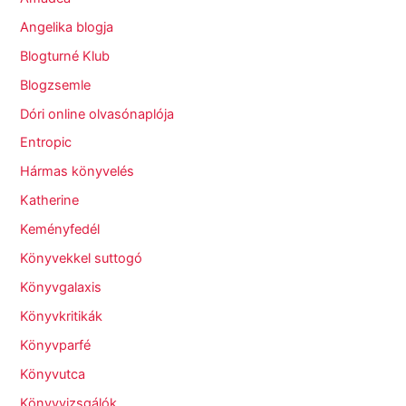
Angelika blogja
Blogturné Klub
Blogzsemle
Dóri online olvasónaplója
Entropic
Hármas könyvelés
Katherine
Keményfedél
Könyvekkel suttogó
Könyvgalaxis
Könyvkritikák
Könyvparfé
Könyvutca
Könyvvizsgálók