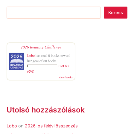
Keress
2026 Reading Challenge
Lobo
has read 0 books toward
her goal of 60 books.
0 of 60
(0%)
view books
Utolsó hozzászólások
Lobo
on
2026-os félévi összegzés