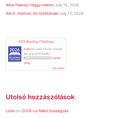
Alice Feeney: Higgy nekem
July 15, 2026
Alix E. Harrow: Az örökkévaló
July 13, 2026
2026 Reading Challenge
Lobo
has read 0 books toward
her goal of 60 books.
0 of 60
(0%)
view books
Utolsó hozzászólások
Lobo
on
2026-os félévi összegzés