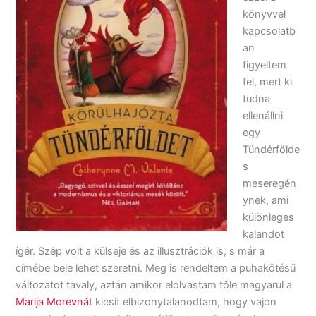
könyvvel
kapcsolatb
an
figyeltem
fel, mert ki
tudna
ellenállni
egy
Tündérfölde
s
meseregén
ynek, ami
különleges
kalandot
ígér. Szép volt a külseje és az illusztrációk is, s már a
címébe bele lehet szeretni. Meg is rendeltem a puhakötésű
változatot tavaly, aztán amikor elolvastam tőle magyarul a
Marija Morevná
t kicsit elbizonytalanodtam, hogy vajon