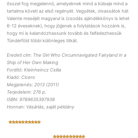
ősszel fog megjelenni), amelyeknek mind a külseje mind a
tartalma követi az első regényét. Vegyétek, olvassátok hát
Valente meséjét magyarul is (csodás ajándékkönyv is lehet
6-12 éveseknek), hogy jöjjenek a folytatások hozzánk is,
hogy mi is kalandozhassunk tovább és felfedezhessük
Tündérföld többi különleges titkát.
Eredeti cím: The Girl Who Circumnavigated Fairyland in a
Ship of Her Own Making
Fordító: Kleinheincz Csilla
Kiadó: Cicero
Megjelenés: 2013 (2011)
Terjedelem: 276 p.
ISBN: 9789635397938
Honnan: Vásárlás, saját példány