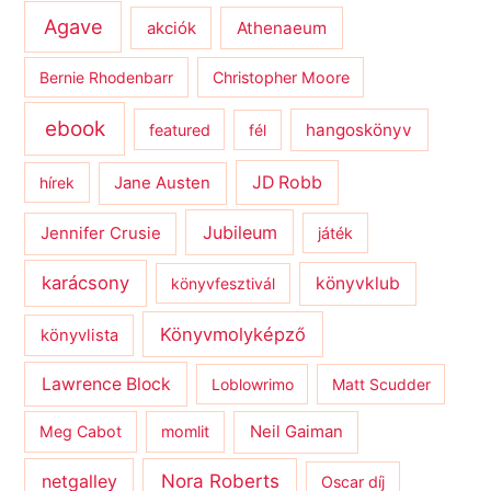
Agave
Athenaeum
akciók
Bernie Rhodenbarr
Christopher Moore
ebook
hangoskönyv
featured
fél
JD Robb
hírek
Jane Austen
Jubileum
Jennifer Crusie
játék
karácsony
könyvklub
könyvfesztivál
Könyvmolyképző
könyvlista
Lawrence Block
Loblowrimo
Matt Scudder
Meg Cabot
momlit
Neil Gaiman
netgalley
Nora Roberts
Oscar díj