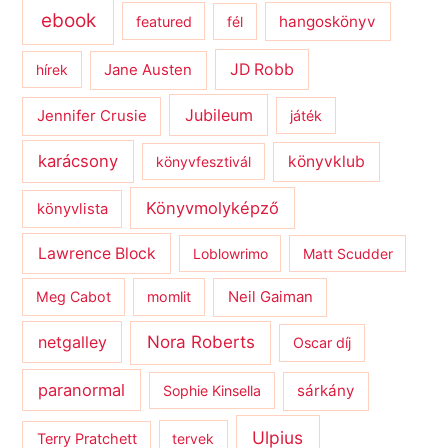
ebook
hangoskönyv
featured
fél
JD Robb
hírek
Jane Austen
Jubileum
Jennifer Crusie
játék
karácsony
könyvklub
könyvfesztivál
Könyvmolyképző
könyvlista
Lawrence Block
Loblowrimo
Matt Scudder
Meg Cabot
momlit
Neil Gaiman
netgalley
Nora Roberts
Oscar díj
paranormal
sárkány
Sophie Kinsella
Ulpius
Terry Pratchett
tervek