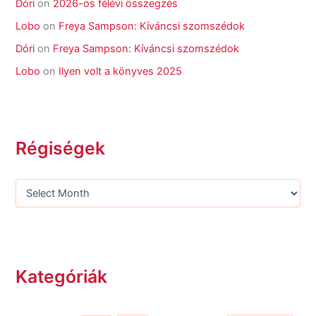
Dóri
on
2026-os félévi összegzés
Lobo
on
Freya Sampson: Kíváncsi szomszédok
Dóri
on
Freya Sampson: Kíváncsi szomszédok
Lobo
on
Ilyen volt a könyves 2025
Régiségek
Kategóriák