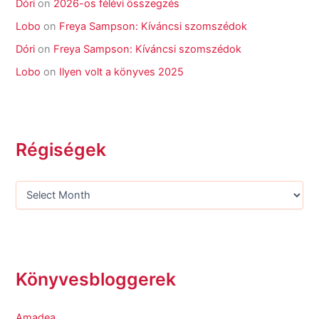
Dóri
on
2026-os félévi összegzés
Lobo
on
Freya Sampson: Kíváncsi szomszédok
Dóri
on
Freya Sampson: Kíváncsi szomszédok
Lobo
on
Ilyen volt a könyves 2025
Régiségek
Könyvesbloggerek
Amadea