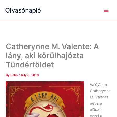
S
R
R
Skip
e
é
é
Olvasónapló
to
a
g
g
content
r
i
i
c
s
s
h
é
é
g
g
e
e
k
k
Catherynne M. Valente: A
lány, aki körülhajózta
Tündérföldet
By
Lobo
/
July 8, 2013
Valójában
Catherynne
M. Valente
nevére
először
ezzel a