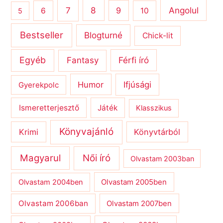
8
Angolul
7
9
6
10
5
Bestseller
Blogturné
Chick-lit
Egyéb
Férfi író
Fantasy
Humor
Ifjúsági
Gyerekpolc
Ismeretterjesztő
Játék
Klasszikus
Könyvajánló
Krimi
Könyvtárból
Magyarul
Női író
Olvastam 2003ban
Olvastam 2004ben
Olvastam 2005ben
Olvastam 2006ban
Olvastam 2007ben