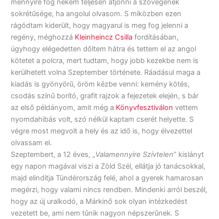
mennyire fog nekem teljesen átjönni a szövegének
sokrétűsége, ha angolul olvasom. S miközben ezen
rágódtam kiderült, hogy magyarul is meg fog jelenni a
regény, méghozzá
Kleinheincz Csilla
fordításában,
úgyhogy elégedetten dőltem hátra és tettem el az angol
kötetet a polcra, mert tudtam, hogy jobb kezekbe nem is
kerülhetett volna Szeptember története. Ráadásul maga a
kiadás is gyönyörű, öröm kézbe venni: kemény kötés,
csodás színű borító, grafit rajzok a fejezetek elején, s bár
az első példányom, amit még a
Könyvfesztiválon
vettem
nyomdahibás volt, szó nélkül kaptam cserét helyette. S
végre most megvolt a hely és az idő is, hogy élvezettel
olvassam el.
Szeptembert, a 12 éves, „
Valamennyire Szívtelen
” kislányt
egy napon magával viszi a Zöld Szél, ellátja jó tanácsokkal,
majd elindítja Tündérország felé, ahol a gyerek hamarosan
megérzi, hogy valami nincs rendben. Mindenki arról beszél,
hogy az új uralkodó, a Márkinő sok olyan intézkedést
vezetett be, ami nem tűnik nagyon népszerűnek. S