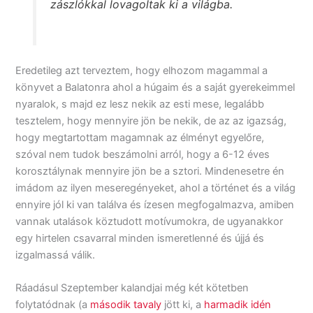
zászlókkal lovagoltak ki a világba.
Eredetileg azt terveztem, hogy elhozom magammal a
könyvet a Balatonra ahol a húgaim és a saját gyerekeimmel
nyaralok, s majd ez lesz nekik az esti mese, legalább
tesztelem, hogy mennyire jön be nekik, de az az igazság,
hogy megtartottam magamnak az élményt egyelőre,
szóval nem tudok beszámolni arról, hogy a 6-12 éves
korosztálynak mennyire jön be a sztori. Mindenesetre én
imádom az ilyen meseregényeket, ahol a történet és a világ
ennyire jól ki van találva és ízesen megfogalmazva, amiben
vannak utalások köztudott motívumokra, de ugyanakkor
egy hirtelen csavarral minden ismeretlenné és újjá és
izgalmassá válik.
Ráadásul Szeptember kalandjai még két kötetben
folytatódnak (a
második tavaly
jött ki, a
harmadik idén