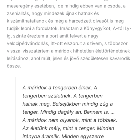
meseregény esetében, de mindig ebben van a csoda, a
zsenialitás, hogy mindezek újnak hatnak és
kiszámíthatatlanok és még a harcedzett olvasót is meg
tudják lepni a fordulatok. Imádtam a Könyvgyíkot, A-tól Ly-
ig, szinte éreztem a port amit felvert a nagy
velocipédvándorlás, itt-ott elszorult a szívem, s többször
vissza-visszatértem a máridok hihetetlen élettörténetének
leírásához, ahol múlt, jelen és jövő szédületesen kavarodik
össze.
A máridok a tengerben élnek. A
tengerben születnek. A tengerben
halnak meg. Belsejükben mindig zúg a
tenger. Mindig dagály an. Bennem is. …
A máridok nem olyanok, mint a többiek.
Az életünk mély, mint a tenger. Minden
irányba áramlik. Minden egyszerre