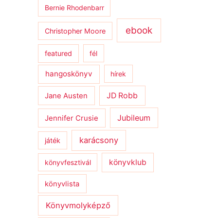
Bernie Rhodenbarr
ebook
Christopher Moore
featured
fél
hangoskönyv
hírek
JD Robb
Jane Austen
Jubileum
Jennifer Crusie
karácsony
játék
könyvklub
könyvfesztivál
könyvlista
Könyvmolyképző