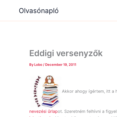
Skip
Olvasónapló
to
content
Eddigi versenyzők
By
Lobo
/
December 19, 2011
Akkor ahogy ígértem, itt a hé
nevezési űrlap
ot. Szeretném felhívni a figy