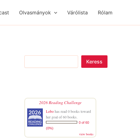
S
R
R
e
é
é
cast
Olvasmányok
Várólista
Rólam
a
g
g
r
i
i
c
s
s
h
é
é
g
g
e
e
k
k
Keress
2026 Reading Challenge
Lobo
has read 0 books toward
her goal of 60 books.
0 of 60
(0%)
view books