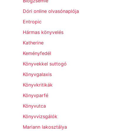
Blogzsemle
Dóri online olvasónaplója
Entropic
Hármas könyvelés
Katherine
Keményfedél
Könyvekkel suttogó
Könyvgalaxis
Könyvkritikák
Könyvparfé
Könyvutca
Könyvvizsgálók
Mariann lakosztálya