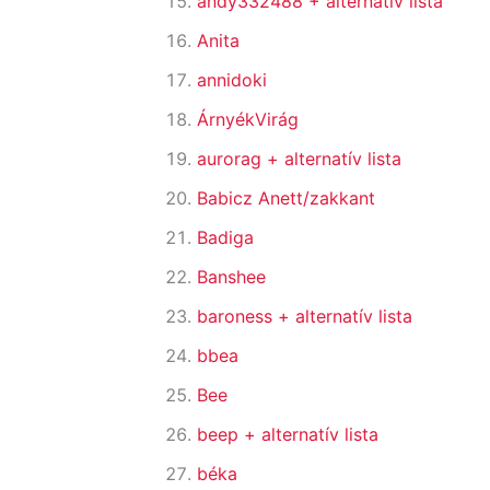
andy332488
+ alternatív lista
Anita
annidoki
ÁrnyékVirág
aurorag
+ alternatív lista
Babicz Anett/zakkant
Badiga
Banshee
baroness
+ alternatív lista
bbea
Bee
beep
+ alternatív lista
béka