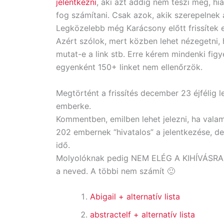
jelentkezni
, aki azt addig nem teszi meg, hi
fog számítani. Csak azok, akik szerepelnek 
Legközelebb még Karácsony előtt frissítek e
Azért szólok, mert közben lehet nézegetni, ho
mutat-e a link stb. Erre kérem mindenki figy
egyenként 150+ linket nem ellenőrzök.
Megtörtént a frissítés december 23 éjfélig l
emberke.
Kommentben, emilben lehet jelezni, ha vala
202 embernek “hivatalos” a jelentkezése, d
idő.
Molyolóknak pedig NEM ELÉG A KIHÍVÁSRA JE
a neved. A többi nem számít 🙂
Abigail
+ alternatív lista
abstractelf
+ alternatív lista