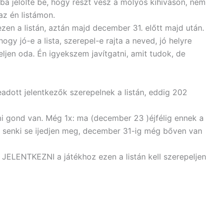
ába jelölte be, hogy részt vesz a molyos kihíváson, nem
az én listámon.
zen a listán, aztán majd december 31. előtt majd után.
gy jó-e a lista, szerepel-e rajta a neved, jó helyre
eljen oda. Én igyekszem javítgatni, amit tudok, de
eadott jelentkezők szerepelnek a listán, eddig 202
mi gond van. Még 1x: ma (december 23 )éjfélig ennek a
e senki se ijedjen meg, december 31-ig még bőven van
LENTKEZNI a játékhoz ezen a listán kell szerepeljen