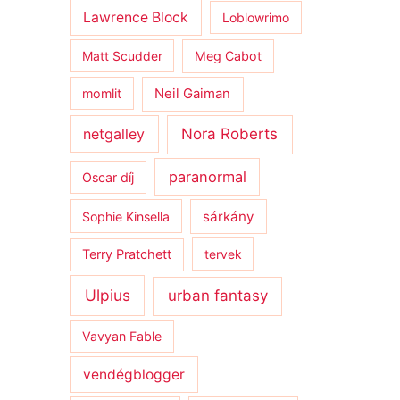
Lawrence Block
Loblowrimo
Matt Scudder
Meg Cabot
momlit
Neil Gaiman
netgalley
Nora Roberts
paranormal
Oscar díj
sárkány
Sophie Kinsella
Terry Pratchett
tervek
Ulpius
urban fantasy
Vavyan Fable
vendégblogger