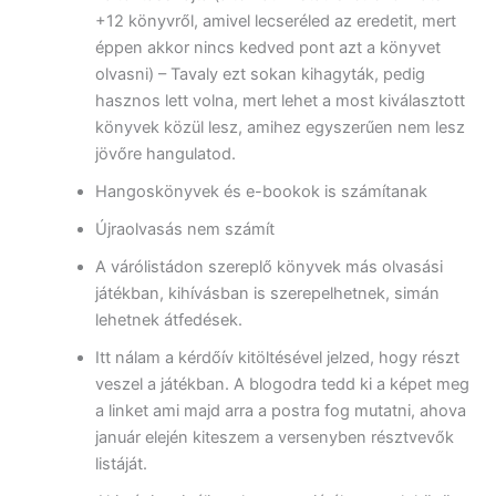
+12 könyvről, amivel lecseréled az eredetit, mert
éppen akkor nincs kedved pont azt a könyvet
olvasni) – Tavaly ezt sokan kihagyták, pedig
hasznos lett volna, mert lehet a most kiválasztott
könyvek közül lesz, amihez egyszerűen nem lesz
jövőre hangulatod.
Hangoskönyvek és e-bookok is számítanak
Újraolvasás nem számít
A várólistádon szereplő könyvek más olvasási
játékban, kihívásban is szerepelhetnek, simán
lehetnek átfedések.
Itt nálam a kérdőív kitöltésével jelzed, hogy részt
veszel a játékban. A blogodra tedd ki a képet meg
a linket ami majd arra a postra fog mutatni, ahova
január elején kiteszem a versenyben résztvevők
listáját.