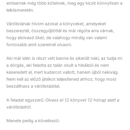
embernek még több kötetnek, meg egy kicsit könnyítsen a
lelkiismeretén.
Várólistának hívom azokat a könyveket, amelyeket
beszereztél, összegyűjtöttél és már régóta arra várnak,
hogy elolvasd őket, de valahogy mindig van valami
fontosabb amit szeretnél olvasni.
Aki már idén is részt vett benne és sikerült neki, az tudja mi
a dörgés, aki feladta az talán okult a hibáiból és nem
keseredett el, mert kudarcot vallott, hanem újból nekivág.
Nem kell az előző játékot teljesítened ahhoz, hogy most
beszállhass a várólistáddal.
A feladat egyszerű:
Olvass el 12 könyvet 12 hónap alatt a
várólistádról
.
Menete pedig a következő: