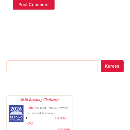
Keress
2026 Reading Challenge
Lobo
has read 0 books toward
her goal of 60 books.
0 of 60
(0%)
view books