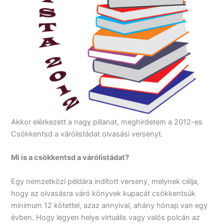
Akkor elérkezett a nagy pillanat, meghirdetem a 2012-es
Csökkentsd a várólistádat olvasási versenyt.
Mi is a csökkentsd a várólistádat?
Egy nemzetközi példára indított verseny, melynek célja,
hogy az olvasásra váró könyvek kupacát csökkentsük
minimum 12 kötettel, azaz annyival, ahány hónap van egy
évben. Hogy legyen helye virtuális vagy valós polcán az