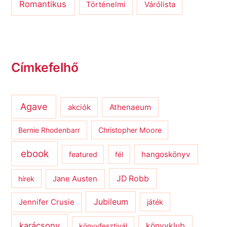
Romantikus
Várólista
Történelmi
Címkefelhő
Agave
Athenaeum
akciók
Bernie Rhodenbarr
Christopher Moore
ebook
hangoskönyv
featured
fél
JD Robb
hírek
Jane Austen
Jubileum
Jennifer Crusie
játék
karácsony
könyvklub
könyvfesztivál