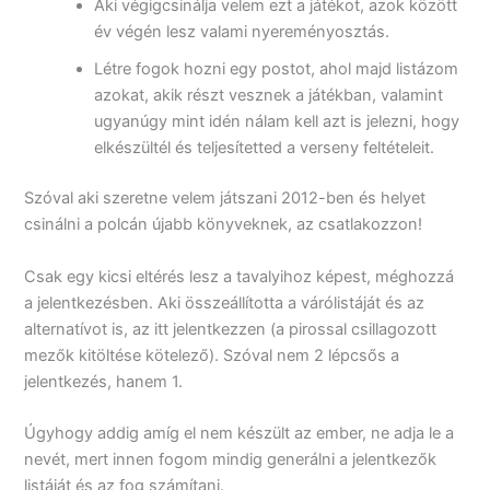
Aki végigcsinálja velem ezt a játékot, azok között
év végén lesz valami nyereményosztás.
Létre fogok hozni egy postot, ahol majd listázom
azokat, akik részt vesznek a játékban, valamint
ugyanúgy mint idén nálam kell azt is jelezni, hogy
elkészültél és teljesítetted a verseny feltételeit.
Szóval aki szeretne velem játszani 2012-ben és helyet
csinálni a polcán újabb könyveknek, az csatlakozzon!
Csak egy kicsi eltérés lesz a tavalyihoz képest, méghozzá
a jelentkezésben. Aki összeállította a várólistáját és az
alternatívot is, az itt jelentkezzen (a pirossal csillagozott
mezők kitöltése kötelező). Szóval nem 2 lépcsős a
jelentkezés, hanem 1.
Úgyhogy addig amíg el nem készült az ember, ne adja le a
nevét, mert innen fogom mindig generálni a jelentkezők
listáját és az fog számítani.