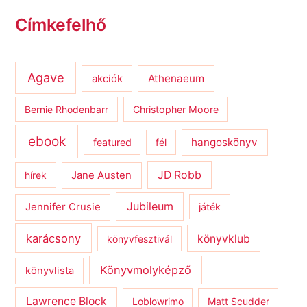
Címkefelhő
Agave
Athenaeum
akciók
Bernie Rhodenbarr
Christopher Moore
ebook
hangoskönyv
featured
fél
JD Robb
hírek
Jane Austen
Jubileum
Jennifer Crusie
játék
karácsony
könyvklub
könyvfesztivál
Könyvmolyképző
könyvlista
Lawrence Block
Loblowrimo
Matt Scudder