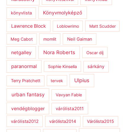
Könyvmolyképző
könyvlista
Lawrence Block
Loblowrimo
Matt Scudder
Meg Cabot
momlit
Neil Gaiman
netgalley
Nora Roberts
Oscar díj
paranormal
sárkány
Sophie Kinsella
Ulpius
Terry Pratchett
tervek
urban fantasy
Vavyan Fable
vendégblogger
várólista2011
várólista2012
várólista2014
Várólista2015