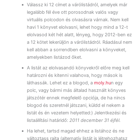
Válassz ki 12 címet a várólistádról, amelyek már
legalább fél éve ott porosodnak valós vagy
virtuális polcodon és olvasásra várnak. Nem kell
havi 1 könyvet elolvasni, lehet hogy mind a 12-t
elolvasod két hét alatt, lényeg, hogy 2012-ben ez
a 12 kötet lekerüljön a várólistádról. Ráadásul nem
kell abban a sorrendben elolvasni a könyveket,
amelyekben listázod őket.
A listát az elolvasandó könyvekről előre meg kell
határozni és kitenni valahova, hogy mások is
láthassák. Lehet ez a blogod, a
moly.hu
n egy
polc, vagy bármi más általad használt könyves
játszótér ennek megfelelő opciója, de ha nincs
blogod és szeretnél játszani, küldd el nekem a
listát és én vezetem helyetted:) Jelentkezési és
listaállítási határidő:
2011 december 31 éjfél.
Ha lehet, tartsd magad ehhez a listához és ne
változtass rajta (alternatív listát is létrehozhatsz