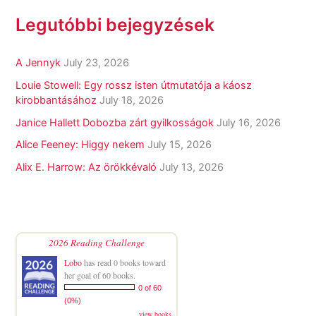
Legutóbbi bejegyzések
A Jennyk
July 23, 2026
Louie Stowell: Egy ​rossz isten útmutatója a káosz
kirobbantásához
July 18, 2026
Janice Hallett Dobozba zárt gyilkosságok
July 16, 2026
Alice Feeney: Higgy nekem
July 15, 2026
Alix E. Harrow: Az örökkévaló
July 13, 2026
2026 Reading Challenge
Lobo
has read 0 books toward
her goal of 60 books.
0 of 60
(0%)
view books