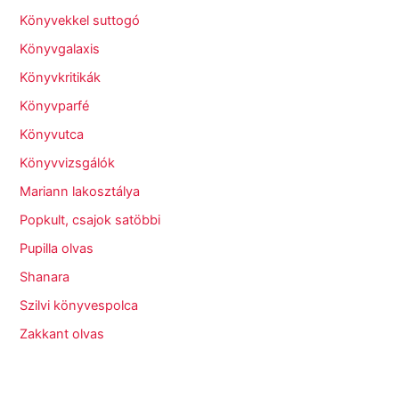
Könyvekkel suttogó
Könyvgalaxis
Könyvkritikák
Könyvparfé
Könyvutca
Könyvvizsgálók
Mariann lakosztálya
Popkult, csajok satöbbi
Pupilla olvas
Shanara
Szilvi könyvespolca
Zakkant olvas