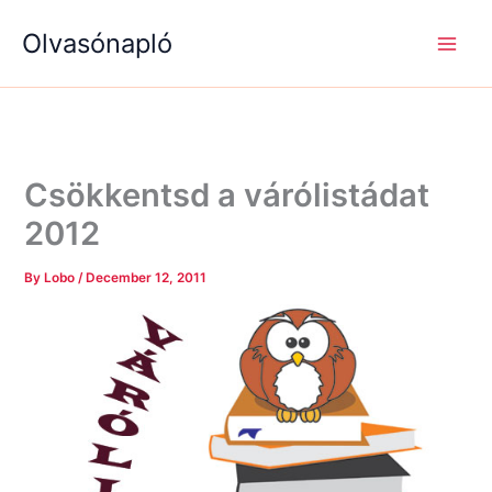
S
R
R
Skip
e
é
é
Olvasónapló
to
a
g
g
content
r
i
i
c
s
s
h
é
é
g
g
e
e
k
k
Csökkentsd a várólistádat
2012
By
Lobo
/
December 12, 2011