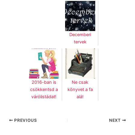
Decemberi
tervek
2016-ban is
Ne csak
csökkentsd a
könyvet a fa
várólistádat!
alá!
PREVIOUS
NEXT