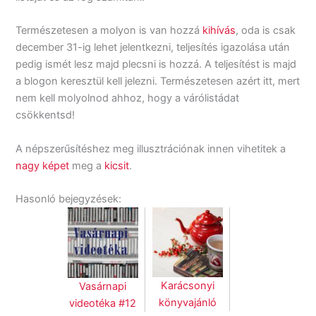
Természetesen a molyon is van hozzá
kihívás
, oda is csak
december 31-ig lehet jelentkezni, teljesítés igazolása után
pedig ismét lesz majd plecsni is hozzá. A teljesítést is majd
a blogon keresztül kell jelezni. Természetesen azért itt, mert
nem kell molyolnod ahhoz, hogy a várólistádat
csökkentsd!
A népszerűsítéshez meg illusztrációnak innen vihetitek a
nagy képet
meg a
kicsit
.
Hasonló bejegyzések:
Karácsonyi
Vasárnapi
könyvajánló
videotéka #12