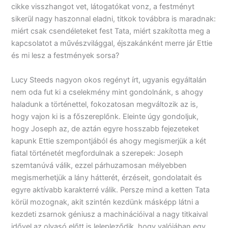
cikke visszhangot vet, látogatókat vonz, a festményt
sikerül nagy haszonnal eladni, titkok továbbra is maradnak:
miért csak csendéleteket fest Tata, miért szakította meg a
kapcsolatot a művészvilággal, éjszakánként merre jár Ettie
és mi lesz a festmények sorsa?
Lucy Steeds nagyon okos regényt írt, ugyanis egyáltalán
nem oda fut ki a cselekmény mint gondolnánk, s ahogy
haladunk a történettel, fokozatosan megváltozik az is,
hogy vajon ki is a főszereplőnk. Eleinte úgy gondoljuk,
hogy Joseph az, de aztán egyre hosszabb fejezeteket
kapunk Ettie szempontjából és ahogy megismerjük a két
fiatal történetét megfordulnak a szerepek: Joseph
szemtanúvá válik, ezzel párhuzamosan mélyebben
megismerhetjük a lány hátterét, érzéseit, gondolatait és
egyre aktívabb karakterré válik. Persze mind a ketten Tata
körül mozognak, akit szintén kezdünk másképp látni a
kezdeti zsarnok géniusz a machinációival a nagy titkaival
idővel az olvasó előtt is lelepleződik, hogy valójában egy