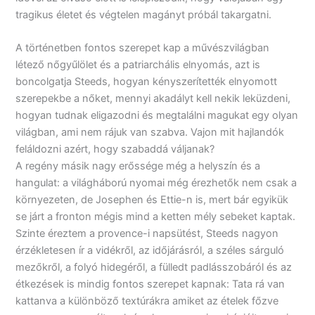
tragikus életet és végtelen magányt próbál takargatni.
A történetben fontos szerepet kap a művészvilágban
létező nőgyűlölet és a patriarchális elnyomás, azt is
boncolgatja Steeds, hogyan kényszerítették elnyomott
szerepekbe a nőket, mennyi akadályt kell nekik leküzdeni,
hogyan tudnak eligazodni és megtalálni magukat egy olyan
világban, ami nem rájuk van szabva. Vajon mit hajlandók
feláldozni azért, hogy szabaddá váljanak?
A regény másik nagy erőssége még a helyszín és a
hangulat: a világháború nyomai még érezhetők nem csak a
környezeten, de Josephen és Ettie-n is, mert bár egyikük
se járt a fronton mégis mind a ketten mély sebeket kaptak.
Szinte éreztem a provence-i napsütést, Steeds nagyon
érzékletesen ír a vidékről, az időjárásról, a széles sárguló
mezőkről, a folyó hidegéről, a fülledt padlásszobáról és az
étkezések is mindig fontos szerepet kapnak: Tata rá van
kattanva a különböző textúrákra amiket az ételek főzve