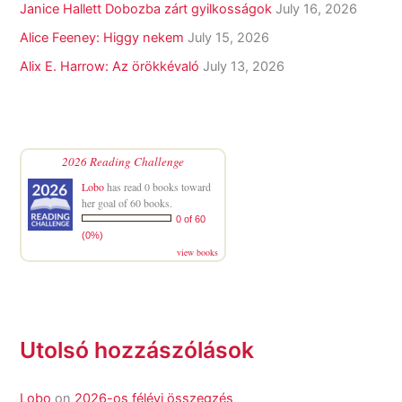
Janice Hallett Dobozba zárt gyilkosságok
July 16, 2026
Alice Feeney: Higgy nekem
July 15, 2026
Alix E. Harrow: Az örökkévaló
July 13, 2026
2026 Reading Challenge
Lobo
has read 0 books toward
her goal of 60 books.
0 of 60
(0%)
view books
Utolsó hozzászólások
Lobo
on
2026-os félévi összegzés