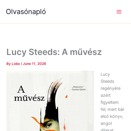
S
R
R
Skip
e
é
é
Olvasónapló
to
a
g
g
content
r
i
i
c
s
s
h
é
é
g
g
e
e
k
k
Lucy Steeds: A művész
By
Lobo
/
June 11, 2026
Lucy
Steeds
regényére
azért
figyeltem
fel, mert bár
első könyv,
angol
díjakat