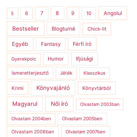
8
Angolul
7
9
6
10
5
Bestseller
Blogturné
Chick-lit
Egyéb
Férfi író
Fantasy
Humor
Ifjúsági
Gyerekpolc
Ismeretterjesztő
Játék
Klasszikus
Könyvajánló
Krimi
Könyvtárból
Magyarul
Női író
Olvastam 2003ban
Olvastam 2004ben
Olvastam 2005ben
Olvastam 2006ban
Olvastam 2007ben