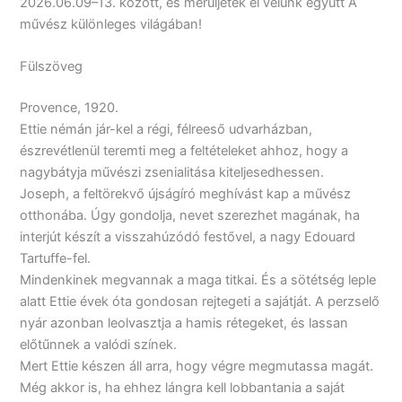
2026.06.09–13. között, és merüljetek el velünk együtt A
művész különleges világában!
Fülszöveg
Provence, 1920.
Ettie némán jár-kel a régi, félreeső udvarházban,
észrevétlenül teremti meg a feltételeket ahhoz, hogy a
nagybátyja művészi zsenialitása kiteljesedhessen.
Joseph, a feltörekvő újságíró meghívást kap a művész
otthonába. Úgy gondolja, nevet szerezhet magának, ha
interjút készít a visszahúzódó festővel, a nagy Edouard
Tartuffe-fel.
Mindenkinek megvannak a maga titkai. És a sötétség leple
alatt Ettie évek óta gondosan rejtegeti a sajátját. A perzselő
nyár azonban leolvasztja a hamis rétegeket, és lassan
előtűnnek a valódi színek.
Mert Ettie készen áll arra, hogy végre megmutassa magát.
Még akkor is, ha ehhez lángra kell lobbantania a saját