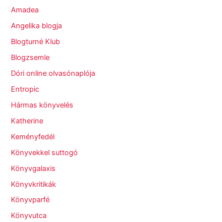
Amadea
Angelika blogja
Blogturné Klub
Blogzsemle
Dóri online olvasónaplója
Entropic
Hármas könyvelés
Katherine
Keményfedél
Könyvekkel suttogó
Könyvgalaxis
Könyvkritikák
Könyvparfé
Könyvutca