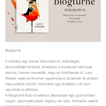
Blogturné
A művész egy lassan kibontakozó, különleges
atmoszférájú történet, amelyben a művészet nemcsak
alkotás, hanem menedék, vágy és önkifejezés is. Lucy
Steeds regénye finoman egyensúlyoz érzelmek és emberi
kapcsolatok között, miközben egy érzékeny női sors
rajzolódik ki előttünk.
A Blogturné Klub következő állomásain egy gyönyörűen
megírt, elgondolkodtató regény vár ránk. Tartsatok velünk