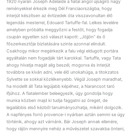
1920 nyarán Joseph Adelaide a fiatal angol újságíró nagy
reményekkel érkezik meg Dél Franciaországba, hogy
interjút készítsen az évtizedek óta visszavonultan élő
legendás mesterrel, Edouard Tartuffe-fal. Lelkes levelére
amelyben próbálta meggyőzni a festőt, hogy fogadja
csupán egyetlen szó választ kapott: „Jöjjön” és ő
főszerkesztője biztatására szinte azonnal elindult.
Csakhogy mikor megérkezik a falu végi eldugott portára
egyáltalán nem fogadják tárt karokkal. Tartuffe, vagy Tata
ahogy hívatja magát alig beszél, mogorva és interjút
továbbra se kíván adni, vele élő unokahúga, a titokzatos
Sylvette se sokkal közlékenyebb. Végül Joseph maradhat,
ha modellt áll Tata legújabb képéhez, a Narancsot taró
ifjúhoz. A fiatalember beleegyezik, úgy gondolja hogy
munka közben majd ki tudja faggatni az öreget, de
legalábbis első kézből tanulmányozhatja, miként dolgozik.
A napfényes forró provence-i nyárban aztán semmi se úgy
történik, ahogy azt várnánk. Bár Joseph annak ellenére,
hogy rájön mennyire nehéz a művészetet szavakba önteni,