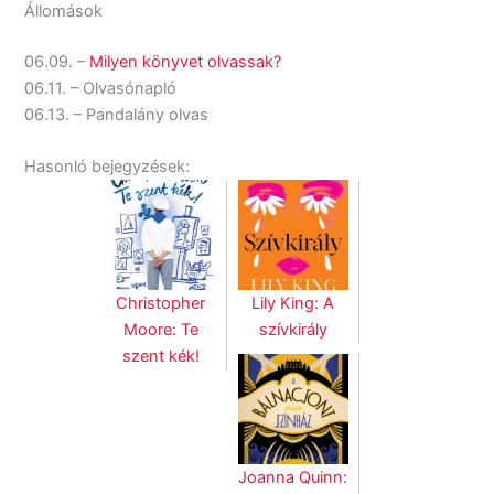
Állomások
06.09. –
Milyen könyvet olvassak?
06.11. – Olvasónapló
06.13. – Pandalány olvas
Hasonló bejegyzések:
Christopher
Lily King: A
Moore: Te
szívkirály
szent kék!
Joanna Quinn: