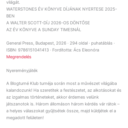
világát.
WATERSTONES ÉV KÖNYVE DÍJÁNAK NYERTESE 2025-
BEN
A WALTER SCOTT-DÍJ 2026-OS DÖNTŐSE
AZ ÉV KÖNYVE A SUNDAY TIMESNÁL
General Press, Budapest, 2026 · 294 oldal · puhatáblás ·
ISBN: 9786151041413 · Fordította: Ács Eleonóra
Megrendelés
Nyereményjáték
A Blogturné Klub turnéja során most a művészet világába
kalandozunk! Ha szeretitek a festészetet, az alkotásokat és
az izgalmas történeteket, akkor érdemes velünk
játszanotok is. Három állomáson három kérdés vár rátok –
a helyes válaszokat gyűjtsétek össze, majd küldjétek el a
megadott felületen!