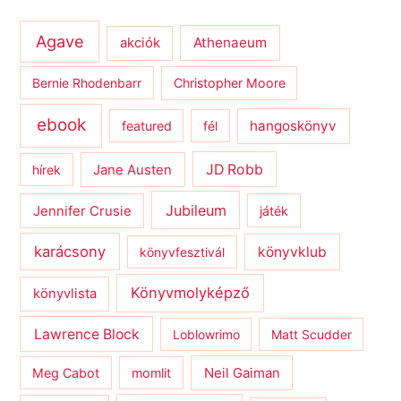
Agave
Athenaeum
akciók
Bernie Rhodenbarr
Christopher Moore
ebook
hangoskönyv
featured
fél
JD Robb
hírek
Jane Austen
Jubileum
Jennifer Crusie
játék
karácsony
könyvklub
könyvfesztivál
Könyvmolyképző
könyvlista
Lawrence Block
Loblowrimo
Matt Scudder
Meg Cabot
momlit
Neil Gaiman