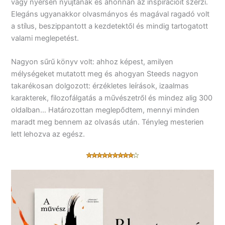
vagy nyersen nyújtanak és ahonnan az inspirációit szerzi.
Elegáns ugyanakkor olvasmányos és magával ragadó volt
a stílus, beszippantott a kezdetektől és mindig tartogatott
valami meglepetést.
Nagyon sűrű könyv volt: ahhoz képest, amilyen
mélységeket mutatott meg és ahogyan Steeds nagyon
takarékosan dolgozott: érzékletes leírások, izaalmas
karakterek, filozofálgatás a művészetről és mindez alig 300
oldalban… Határozottan meglepődtem, mennyi minden
maradt meg bennem az olvasás után. Tényleg mesterien
lett lehozva az egész.