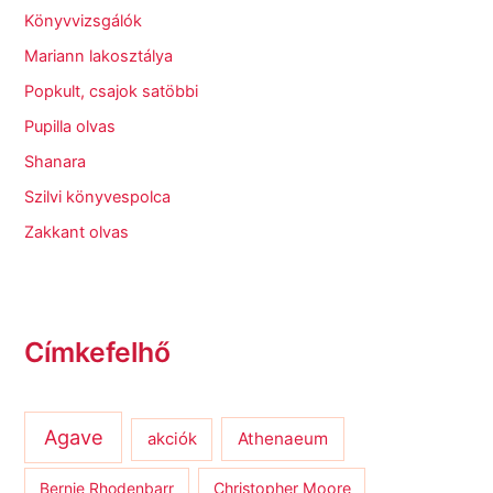
Könyvvizsgálók
Mariann lakosztálya
Popkult, csajok satöbbi
Pupilla olvas
Shanara
Szilvi könyvespolca
Zakkant olvas
Címkefelhő
Agave
Athenaeum
akciók
Bernie Rhodenbarr
Christopher Moore