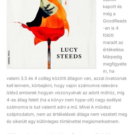
kapott és
még a
GoodReads
-en is 4
fölött
maradt az
értékelése.
Márpedig
megfigyelte
m, ha
valami 3.5 és 4 csillag közötti átlagon van, azzal óvatosnak
kell lennem, körbejárni, hogy vajon számomra releváns
ízlésű emberek hogyan viszonyulnak az adott műhöz, míg
4-es átlag felett (ha a könyv nem hype-olt) nagy eséllyel
számomra is tud valamit adni a mű. Mivel A művész
szépirodalom, nem az értékelések átlaga nem vezetett meg
és sikerült egy különleges történettel megismerkednem.