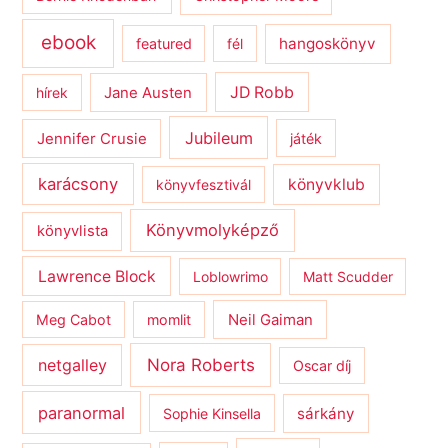
ebook
hangoskönyv
featured
fél
JD Robb
hírek
Jane Austen
Jubileum
Jennifer Crusie
játék
karácsony
könyvklub
könyvfesztivál
Könyvmolyképző
könyvlista
Lawrence Block
Loblowrimo
Matt Scudder
Meg Cabot
momlit
Neil Gaiman
netgalley
Nora Roberts
Oscar díj
paranormal
sárkány
Sophie Kinsella