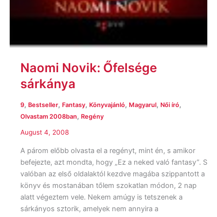
Naomi Novik: Őfelsége
sárkánya
,
,
,
,
,
,
9
Bestseller
Fantasy
Könyvajánló
Magyarul
Női író
,
Olvastam 2008ban
Regény
August 4, 2008
A párom előbb olvasta el a regényt, mint én, s amikor
befejezte, azt mondta, hogy „Ez a neked való fantasy”. S
valóban az első oldalaktól kezdve magába szippantott a
könyv és mostanában tőlem szokatlan módon, 2 nap
alatt végeztem vele. Nekem amúgy is tetszenek a
sárkányos sztorik, amelyek nem annyira a