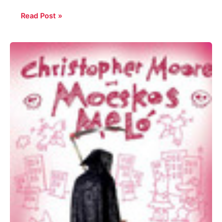
Read Post »
Christopher
Moore:
Mocskos
meló