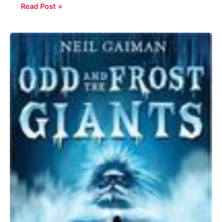
Read Post »
Neil
Gaiman:
Odd
and
the
Frost
Giants