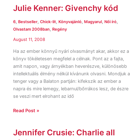
Julie Kenner: Givenchy kód
,
,
,
,
,
,
6
Bestseller
Chick-lit
Könyvajánló
Magyarul
Női író
,
Olvastam 2008ban
Regény
August 11, 2008
Ha az ember könnyű nyári olvasmányt akar, akkor ez a
könyv tökéletesen megfelel a célnak. Pont az a fajta,
amit napon, vagy árnyékban heverészve, különösebb
intellektuális élmény nélkül kívánunk olvasni. Mondjuk a
tenger vagy a Balaton partján: kifekszik az ember a
napra és mire lemegy, lebarnul/bőrrákos lesz, de észre
se veszi mert elrohant az idő
Read Post »
Jennifer Crusie: Charlie all
Jennifer
Crusie: