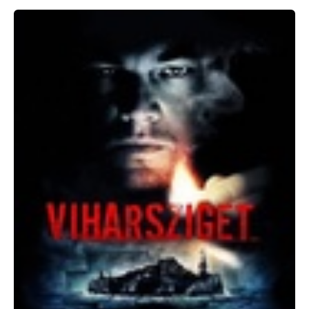
Dennis
Lehane:
Vihar-
sziget