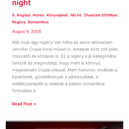
night
Charlie
all
,
,
,
,
,
,
6
Angolul
Humor
Könyvajánló
Női író
Olvastam 2008ban
night
,
Regény
Romantikus
August 9, 2008
Már csak egy regény van hátra és akkor elolvastam
Jennifer Crusie korai műveit is. Amelyek közt volt jobb,
rosszabb és közepes is. Ez a regény a jó kategóriába
tartozik és megmutatja, hogy miért is könnyű
megkedvelni Crusie stílusát. Mert humoros, kiválóak a
karakterek, gördülékenyek a párbeszédek, a
mellékszereplők is találóak a sablon romantikus
formulába is
Read Post »
Naomi