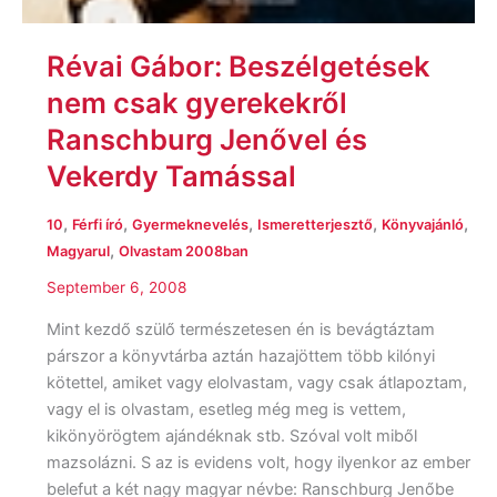
Révai Gábor: Beszélgetések
nem csak gyerekekről
Ranschburg Jenővel és
Vekerdy Tamással
,
,
,
,
,
10
Férfi író
Gyermeknevelés
Ismeretterjesztő
Könyvajánló
,
Magyarul
Olvastam 2008ban
September 6, 2008
Mint kezdő szülő természetesen én is bevágtáztam
párszor a könyvtárba aztán hazajöttem több kilónyi
kötettel, amiket vagy elolvastam, vagy csak átlapoztam,
vagy el is olvastam, esetleg még meg is vettem,
kikönyörögtem ajándéknak stb. Szóval volt miből
mazsolázni. S az is evidens volt, hogy ilyenkor az ember
belefut a két nagy magyar névbe: Ranschburg Jenőbe