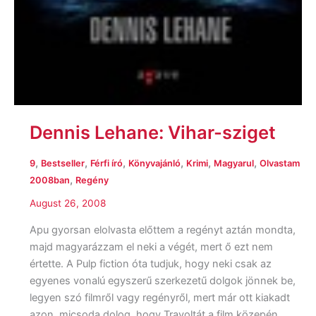
Dennis Lehane: Vihar-sziget
,
,
,
,
,
,
9
Bestseller
Férfi író
Könyvajánló
Krimi
Magyarul
Olvastam
,
2008ban
Regény
August 26, 2008
Apu gyorsan elolvasta előttem a regényt aztán mondta,
majd magyarázzam el neki a végét, mert ő ezt nem
értette. A Pulp fiction óta tudjuk, hogy neki csak az
egyenes vonalú egyszerű szerkezetű dolgok jönnek be,
legyen szó filmről vagy regényről, mert már ott kiakadt
azon, micsoda dolog, hogy Travoltát a film közepén