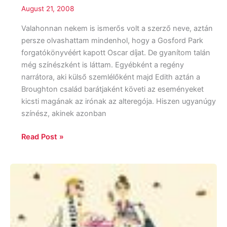
August 21, 2008
Valahonnan nekem is ismerős volt a szerző neve, aztán
persze olvashattam mindenhol, hogy a Gosford Park
forgatókönyvéért kapott Oscar díjat. De gyanítom talán
még színészként is láttam. Egyébként a regény
narrátora, aki külső szemlélőként majd Edith aztán a
Broughton család barátjaként követi az eseményeket
kicsti magának az irónak az alteregója. Hiszen ugyanúgy
színész, akinek azonban
Read Post »
Carole
Matthews:
A
Csokoládéimádók
Klubja