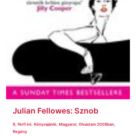
Julian Fellowes: Sznob
,
,
,
,
,
8
Férfi író
Könyvajánló
Magyarul
Olvastam 2008ban
Regény