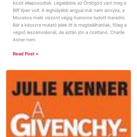
kicsit ellaposodtak. Legalábbis az Ördögöd van! meg a
Biff ilyen volt. A leghülyébb angyal már nem annyira, a
Mocskos meló viszont végig humoros tudott maradni.
Bár a káoszra mutató jelek itt is megtalálhatóak, főleg a
végső leszámolásnál, de aztán jön a csattanó. Charlie
Asher nem
Read Post »
Julie
Kenner:
Givenchy
kód