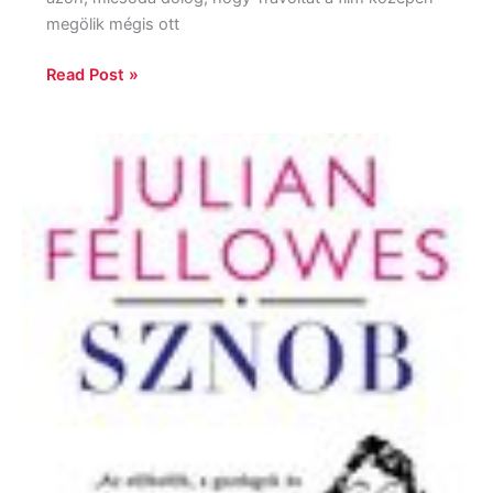
megölik mégis ott
Read Post »
Julian
Fellowes:
Sznob