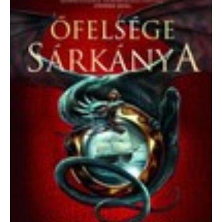
Novik:
Őfelsége
sárkánya