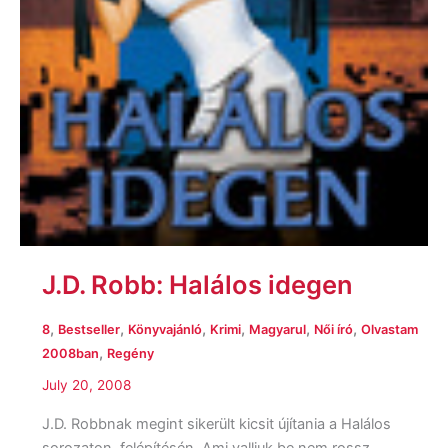
J.D. Robb: Halálos idegen
,
,
,
,
,
,
8
Bestseller
Könyvajánló
Krimi
Magyarul
Női író
Olvastam
,
2008ban
Regény
July 20, 2008
J.D. Robbnak megint sikerült kicsit újítania a Halálos
sorozaton, felépítésén. Ami valljuk be nem rossz