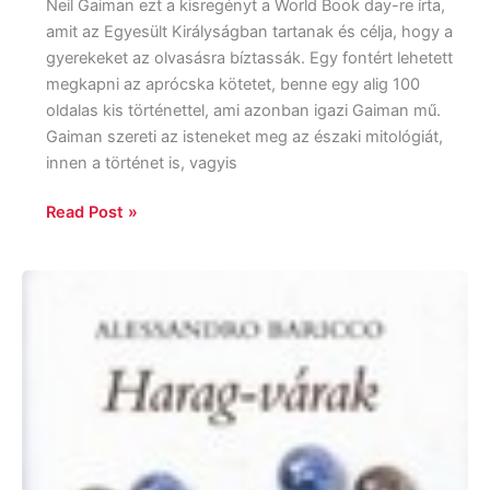
Neil Gaiman ezt a kisregényt a World Book day-re írta,
amit az Egyesült Királyságban tartanak és célja, hogy a
gyerekeket az olvasásra bíztassák. Egy fontért lehetett
megkapni az aprócska kötetet, benne egy alig 100
oldalas kis történettel, ami azonban igazi Gaiman mű.
Gaiman szereti az isteneket meg az északi mitológiát,
innen a történet is, vagyis
Read Post »
Alessandro
Baricco:
Harag-
várak