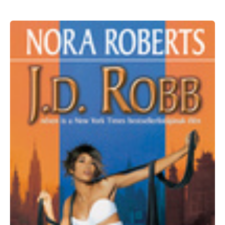
J.D.
Robb:
Halálos
idegen