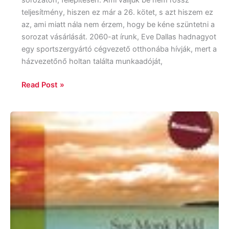
teljesítmény, hiszen ez már a 26. kötet, s azt hiszem ez
az, ami miatt nála nem érzem, hogy be kéne szüntetni a
sorozat vásárlását. 2060-at írunk, Eve Dallas hadnagyot
egy sportszergyártó cégvezető otthonába hívják, mert a
házvezetőnő holtan találta munkaadóját,
Read Post »
Sue
Monk
Kidd:
A
sellő
legendája