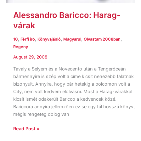
Alessandro Baricco: Harag-
várak
,
,
,
,
,
10
Férfi író
Könyvajánló
Magyarul
Olvastam 2008ban
Regény
August 29, 2008
Tavaly a Selyem és a Novecento után a Tengeróceán
bármennyire is szép volt a címe kicsit nehezebb falatnak
bizonyult. Annyira, hogy bár hetekig a polcomon volt a
City, nem volt kedvem elolvasni. Most a Harag-várakkal
kicsit ismét odakerült Baricco a kedvencek közé.
Bariccora annyira jellemzően ez se egy túl hosszú könyv,
mégis rengeteg dolog van
Read Post »