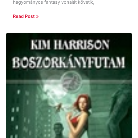
hagyományos fantasy vonalát követik,
Read Post »
Kim
Harrison:
Boszorkányfutam