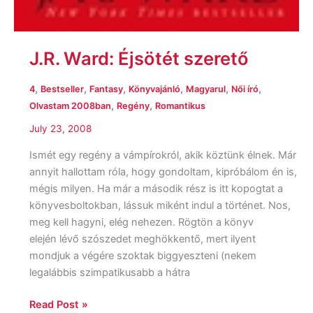
J.R. Ward: Éjsötét szerető
,
,
,
,
,
,
4
Bestseller
Fantasy
Könyvajánló
Magyarul
Női író
,
,
Olvastam 2008ban
Regény
Romantikus
July 23, 2008
Ismét egy regény a vámpírokról, akik köztünk élnek. Már
annyit hallottam róla, hogy gondoltam, kipróbálom én is,
mégis milyen. Ha már a második rész is itt kopogtat a
könyvesboltokban, lássuk miként indul a történet. Nos,
meg kell hagyni, elég nehezen. Rögtön a könyv
elején lévő szószedet meghökkentő, mert ilyent
mondjuk a végére szoktak biggyeszteni (nekem
legalábbis szimpatikusabb a hátra
Read Post »