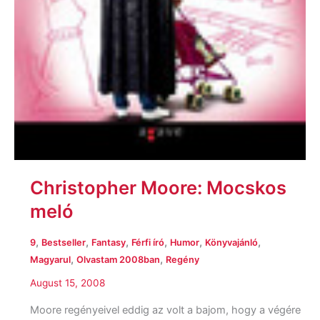
Christopher Moore: Mocskos
meló
,
,
,
,
,
,
9
Bestseller
Fantasy
Férfi író
Humor
Könyvajánló
,
,
Magyarul
Olvastam 2008ban
Regény
August 15, 2008
Moore regényeivel eddig az volt a bajom, hogy a végére