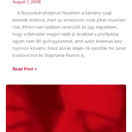
August 1, 2008
A Boszorkányfutamot felvettem a kemény csajt
keresek listámra, mert az amazonon csak jókat olvastam
róla, itthon nem találtam recenziót és úgy képzeltem,
hogy a Beholder megint talált jó érzékkel a profiljukba
ugyan nem illő gyöngyszemet, amit azért érdemes lesz
nyomon követni. (Hisz annak idején ők karolták fel Janet
Evanovichot és Stephanie Plumot is,
Read Post »
J.R.
Ward:
Éjsötét
szerető