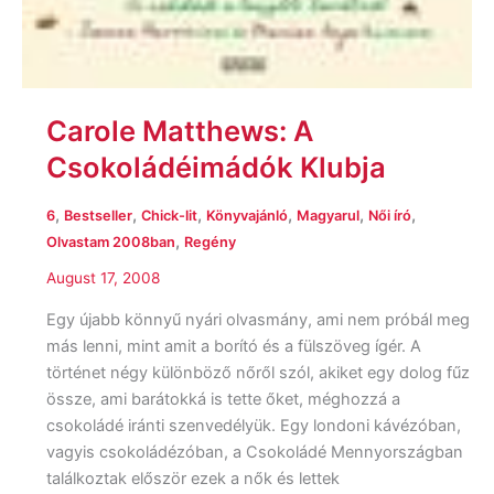
Carole Matthews: A
Csokoládéimádók Klubja
,
,
,
,
,
,
6
Bestseller
Chick-lit
Könyvajánló
Magyarul
Női író
,
Olvastam 2008ban
Regény
August 17, 2008
Egy újabb könnyű nyári olvasmány, ami nem próbál meg
más lenni, mint amit a borító és a fülszöveg ígér. A
történet négy különböző nőről szól, akiket egy dolog fűz
össze, ami barátokká is tette őket, méghozzá a
csokoládé iránti szenvedélyük. Egy londoni kávézóban,
vagyis csokoládézóban, a Csokoládé Mennyországban
találkoztak először ezek a nők és lettek