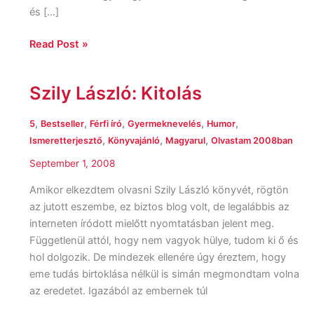
és […]
Read Post »
Szily László: Kitolás
Szily
László:
Kitolás
,
,
,
,
,
5
Bestseller
Férfi író
Gyermeknevelés
Humor
,
,
,
Ismeretterjesztő
Könyvajánló
Magyarul
Olvastam 2008ban
September 1, 2008
Amikor elkezdtem olvasni Szily László könyvét, rögtön
az jutott eszembe, ez biztos blog volt, de legalábbis az
interneten íródott mielőtt nyomtatásban jelent meg.
Függetlenül attól, hogy nem vagyok hülye, tudom ki ő és
hol dolgozik. De mindezek ellenére úgy éreztem, hogy
eme tudás birtoklása nélkül is simán megmondtam volna
az eredetet. Igazából az embernek túl