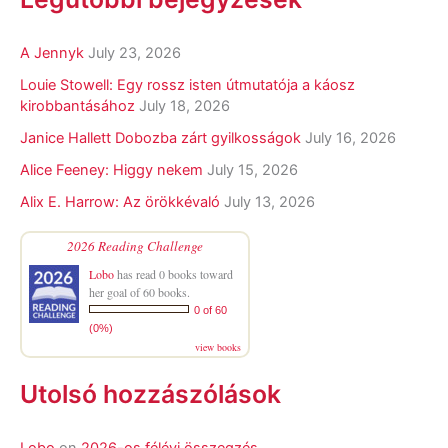
A Jennyk
July 23, 2026
Louie Stowell: Egy ​rossz isten útmutatója a káosz
kirobbantásához
July 18, 2026
Janice Hallett Dobozba zárt gyilkosságok
July 16, 2026
Alice Feeney: Higgy nekem
July 15, 2026
Alix E. Harrow: Az örökkévaló
July 13, 2026
2026 Reading Challenge
Lobo
has read 0 books toward
her goal of 60 books.
0 of 60
(0%)
view books
Utolsó hozzászólások