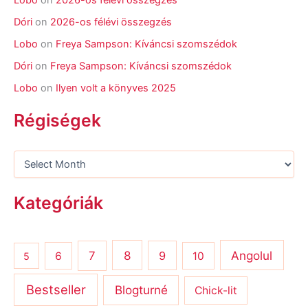
Lobo
on
2026-os félévi összegzés
Dóri
on
2026-os félévi összegzés
Lobo
on
Freya Sampson: Kíváncsi szomszédok
Dóri
on
Freya Sampson: Kíváncsi szomszédok
Lobo
on
Ilyen volt a könyves 2025
Régiségek
Kategóriák
8
Angolul
7
9
6
10
5
Bestseller
Blogturné
Chick-lit