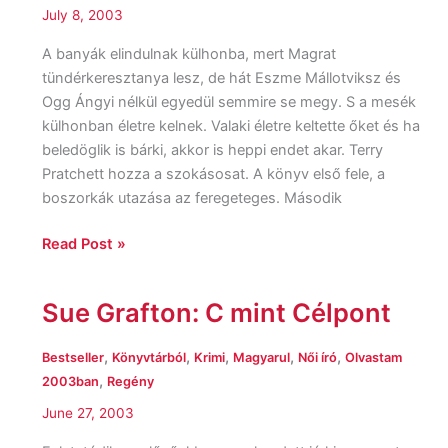
July 8, 2003
A banyák elindulnak külhonba, mert Magrat
tündérkeresztanya lesz, de hát Eszme Mállotviksz és
Ogg Ángyi nélkül egyedül semmire se megy. S a mesék
külhonban életre kelnek. Valaki életre keltette őket és ha
beledöglik is bárki, akkor is heppi endet akar. Terry
Pratchett hozza a szokásosat. A könyv első fele, a
boszorkák utazása az feregeteges. Második
Read Post »
Sue Grafton: C mint Célpont
Sue
Grafton:
C
,
,
,
,
,
Bestseller
Könyvtárból
Krimi
Magyarul
Női író
Olvastam
mint
,
2003ban
Regény
Célpont
June 27, 2003