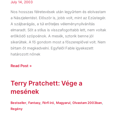
July 14, 2003
Nos hosszas félretevések után legyűrtem és elolvastam
a Nászjelentést. Először is, jobb volt, mint az Ezüstegér.
A szájbarágás, a túl erőteljes véleménynyilvánítás
elmaradt. Sőt a stílus is visszafogottabb lett, nem voltak
erőlködő szópoénok. A mesék, sztorik benne jól
sikerültek. A fő gondom most a főszereplővel volt. Nem
bírtam őt megkedvelni. Egyfelől Fable igyekezett
határozott nőnek
Read Post »
Terry Pratchett: Vége a
Terry
Pratchett:
mesének
Vége
a
,
,
,
,
,
Bestseller
Fantasy
Férfi író
Magyarul
Olvastam 2003ban
mesének
Regény