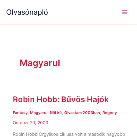
S
R
R
Skip
e
é
é
Olvasónapló
to
a
g
g
content
r
i
i
c
s
s
h
é
é
g
g
e
e
k
k
Magyarul
Robin Hobb: Bűvös Hajók
Robin
Hobb:
Bűvös
,
,
,
,
Fantasy
Magyarul
Női író
Olvastam 2003ban
Regény
Hajók
October 20, 2003
Robin Hobb Orgyilkos ciklusa volt a második nagyobb