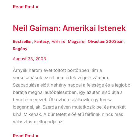
Read Post »
Neil Gaiman: Amerikai Istenek
Neil
Gaiman:
Amerikai
,
,
,
,
,
Bestseller
Fantasy
Férfi író
Magyarul
Olvastam 2003ban
Istenek
Regény
August 23, 2003
Árnyék három évet töltött börtönben, ám a
sorscsapások ezzel nem értek véget számára.
Szabadulása előtt néhány nappal a felesége és a legjobb
barátja meghal autóbalesetben, így azután első útja a
temetésre vezet. Útközben találkozik egy furcsa
idegennel, aki Szerda néven mutatkozik be, és munkát
kínál Mikenak. A büntetett előéletű férfinak nincs más
választása: elfogadja az
Read Post »