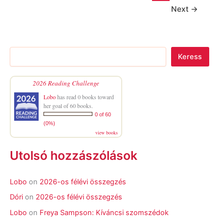
Next
→
Keress
2026 Reading Challenge
Lobo
has read 0 books toward
her goal of 60 books.
0 of 60
(0%)
view books
Utolsó hozzászólások
Lobo
on
2026-os félévi összegzés
Dóri
on
2026-os félévi összegzés
Lobo
on
Freya Sampson: Kíváncsi szomszédok