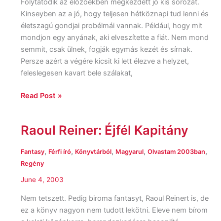
Folytatódik az előzőekben megkezdett jó kis sorozat.
Kinseyben az a jó, hogy teljesen hétköznapi tud lenni és
életszagú gondjai probélmái vannak. Például, hogy mit
mondjon egy anyának, aki elveszítette a fiát. Nem mond
semmit, csak ülnek, fogják egymás kezét és sírnak.
Persze azért a végére kicsit ki lett élezve a helyzet,
feleslegesen kavart bele szálakat,
Read Post »
Raoul Reiner: Éjfél Kapitány
Raoul
Reiner:
Éjfél
,
,
,
,
,
Fantasy
Férfi író
Könyvtárból
Magyarul
Olvastam 2003ban
Kapitány
Regény
June 4, 2003
Nem tetszett. Pedig biroma fantasyt, Raoul Reinert is, de
ez a könyv nagyon nem tudott lekötni. Eleve nem bírom