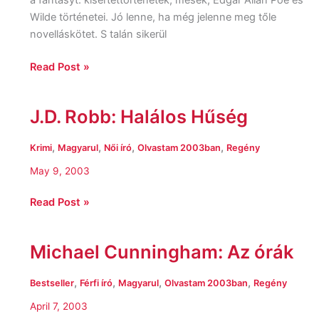
a fantasyt. kísértettörténetek, mesék, Edgar Allan Poe és
Wilde történetei. Jó lenne, ha még jelenne meg tőle
novelláskötet. S talán sikerül
Read Post »
J.D. Robb: Halálos Hűség
J.D.
Robb:
Halálos
,
,
,
,
Krimi
Magyarul
Női író
Olvastam 2003ban
Regény
Hűség
May 9, 2003
Read Post »
Michael Cunningham: Az órák
Michael
Cunningham:
Az
,
,
,
,
Bestseller
Férfi író
Magyarul
Olvastam 2003ban
Regény
órák
April 7, 2003