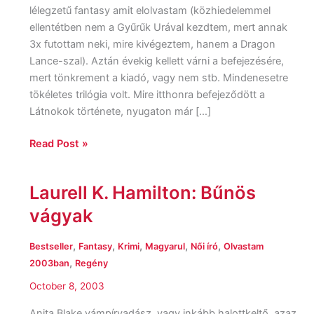
lélegzetű fantasy amit elolvastam (közhiedelemmel
ellentétben nem a Gyűrűk Urával kezdtem, mert annak
3x futottam neki, mire kivégeztem, hanem a Dragon
Lance-szal). Aztán évekig kellett várni a befejezésére,
mert tönkrement a kiadó, vagy nem stb. Mindenesetre
tökéletes trilógia volt. Mire itthonra befejeződött a
Látnokok története, nyugaton már […]
Read Post »
Laurell K. Hamilton: Bűnös
Laurell
K.
vágyak
Hamilton:
Bűnös
,
,
,
,
,
Bestseller
Fantasy
Krimi
Magyarul
Női író
Olvastam
vágyak
,
2003ban
Regény
October 8, 2003
Anita Blake vámpírvadász, vagy inkább halottkeltő, azaz