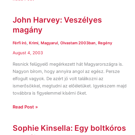
John Harvey: Veszélyes
John
Harvey:
magány
Veszélyes
magány
,
,
,
,
Férfi író
Krimi
Magyarul
Olvastam 2003ban
Regény
August 4, 2003
Resnick felügyelő megérkezett hát Magyarországra is.
Nagyon bírom, hogy annyira angol az egész. Persze
elfogult vagyok. De azért jó volt találkozni az
ismerősökkel, megtudni az előéletüket. Igyekszem majd
továbbra is figyelemmel kísérni őket.
Read Post »
Sophie Kinsella: Egy boltkóros
Sophie
Kinsella: