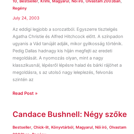
A
,
,
,
,
,
,
10
Bestseller
Krimi
Magyarul
Női író
Olvastam 2003ban
halál
Regény
szemtanúi
July 24, 2003
Az eddigi legjobb a sorozatból. Egyszerre tisztelgés
Agatha Christie és Alfred Hitchcock előtt. A színpadon
ugyanis a Vád tanúját adják, mikor gyilkosság történik.
Pedig Dallas hadnagy kis híján megfejti az eredeti
megoldását. A nyomozás olyan, mint a nagy
klasszikusnál, lépésről lépésre halad és bárki rájöhet a
megoldásra, s az utolsó nagy leleplezés, felvonás
szintén az
Read Post »
Candace Bushnell: Négy szőke
Candace
Bushnell:
Négy
,
,
,
,
,
Bestseller
Chick-lit
Könyvtárból
Magyarul
Női író
Olvastam