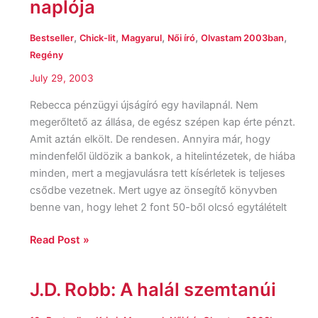
naplója
Egy
boltkóros
,
,
,
,
,
Bestseller
Chick-lit
Magyarul
Női író
Olvastam 2003ban
naplója
Regény
July 29, 2003
Rebecca pénzügyi újságíró egy havilapnál. Nem
megerőltető az állása, de egész szépen kap érte pénzt.
Amit aztán elkölt. De rendesen. Annyira már, hogy
mindenfelől üldözik a bankok, a hitelintézetek, de hiába
minden, mert a megjavulásra tett kísérletek is teljeses
csődbe vezetnek. Mert ugye az önsegítő könyvben
benne van, hogy lehet 2 font 50-ből olcsó egytálételt
Read Post »
J.D. Robb: A halál szemtanúi
J.D.
Robb: