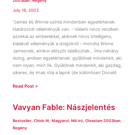
szőke
,
2003ban
Regény
July 18, 2003
"James és Winnie szinte mindenben egyetértenek.
Határozott véleményük van. – Valami nincs rendben
azokkal az emberekkel, akiknek nincs intelligens,
kialakult véleményük a dolgokról – mondta Winne
Jamesnek, amikor először találkoztak… Íme néhány
dolog, amiben egyetértenek: gyűlölnek mindenkit, aki
nem olyan, mint ők. Gyűlölnek mindenkit, aki gazdag,
sikeres, és írnak róla a lapok (de különösen Donald
Read Post »
Vavyan Fable: Nászjelentés
Vavyan
Fable:
Nászjelentés
,
,
,
,
,
Bestseller
Chick-lit
Magyarul
Női író
Olvastam 2003ban
Regény