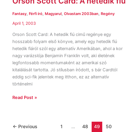
Orson Scott Card: A hetedik fiú
Scott
Card:
,
,
,
,
Fantasy
Férfi író
Magyarul
Olvastam 2003ban
Regény
A
April 1, 2003
hetedik
fiú
Orson Scott Card: A hetedik fiú cimű regénye egy
hosszabb folyam első könyve, amely egy hetedik fiú
hetedik fiáról szól egy alternatív Amerikában, ahol a kor
nagy varázslója Benjamin Franklin volt, aki életének
legfontosabb momentumaként az amerikai szó
kitalálását tartotta. Jó stílusban íródott, s bár Cardtól
eddig sci-fik jelentek meg itthon, ez az alternatív
történelmi
Read Post »
←
Previous
1
…
48
49
50