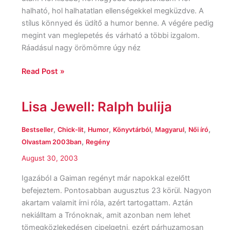
halható, hol halhatatlan ellenségekkel megküzdve. A
stílus könnyed és üdítő a humor benne. A végére pedig
megint van meglepetés és várható a többi izgalom.
Ráadásul nagy örömömre úgy néz
Read Post »
Lisa Jewell: Ralph bulija
Lisa
Jewell:
Ralph
,
,
,
,
,
,
Bestseller
Chick-lit
Humor
Könyvtárból
Magyarul
Női író
bulija
,
Olvastam 2003ban
Regény
August 30, 2003
Igazából a Gaiman regényt már napokkal ezelőtt
befejeztem. Pontosabban augusztus 23 körül. Nagyon
akartam valamit írni róla, azért tartogattam. Aztán
nekiálltam a Trónoknak, amit azonban nem lehet
tömegközlekedésen cipelgetni, ezért párhuzamosan