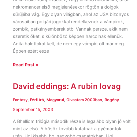
nekromancer első megjelenésekor rögtön a dolgok
sűrűjéba vág. Egy olyan világban, ahol az USA bizonyos
városaiban polgári jogokkal rendelkeznek a vámpírok,
zombik, patkányemberek stb. Vannak persze, akik nem
szeretik őket, s különböző képpen harcolnak ellenük.
Anita halottakat kelt, de nem egy vámpírt ölt már meg.
Éppen ezért esze
Read Post »
David eddings: A rubin lovag
David
eddings:
A
,
,
,
,
Fantasy
Férfi író
Magyarul
Olvastam 2003ban
Regény
rubin
September 15, 2003
lovag
A Bhelliom trilógia második része is legalább olyan jó volt
mint az első. A hősök tovább kutatnak a gyémántok
után. Hol kisebb, hol nagyobb csapatokban. Hol