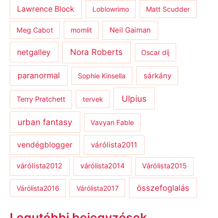
Lawrence Block
Loblowrimo
Matt Scudder
Meg Cabot
momlit
Neil Gaiman
netgalley
Nora Roberts
Oscar díj
paranormal
sárkány
Sophie Kinsella
Ulpius
Terry Pratchett
tervek
urban fantasy
Vavyan Fable
vendégblogger
várólista2011
várólista2012
várólista2014
Várólista2015
összefoglalás
Várólista2016
Várólista2017
Legutóbbi bejegyzések