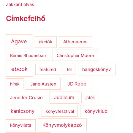
Zakkant olvas
Címkefelhő
Agave
Athenaeum
akciók
Bernie Rhodenbarr
Christopher Moore
ebook
hangoskönyv
featured
fél
JD Robb
hírek
Jane Austen
Jubileum
Jennifer Crusie
játék
karácsony
könyvklub
könyvfesztivál
Könyvmolyképző
könyvlista