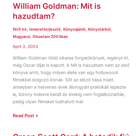
William Goldman: Mit is
hazudtam?
,
,
,
,
Férfi író
Ismeretterjesztő
Könyvajánló
Könyvtárból
,
Magyarul
Olvastam 2003ban
April 3, 2003
William Goldman több sikeres forgatókönyet, regényt írt,
még Oscar díjat is kapott. A Mit is hazudtam nem az első
könyve arról, hogy milyen élete van egy hollywoodi
filmekkel dolgozó írónak. Sőt az előző írása miatt,
amelyben a hetvenes évek álomgyári praktikáit leplezte
le, bizony indexre került és évekig nem foglalkoztatták,
pedig olyan filmeket tudhatott már
Read Post »
Orson