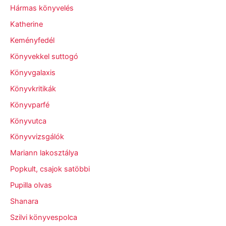
Hármas könyvelés
Katherine
Keményfedél
Könyvekkel suttogó
Könyvgalaxis
Könyvkritikák
Könyvparfé
Könyvutca
Könyvvizsgálók
Mariann lakosztálya
Popkult, csajok satöbbi
Pupilla olvas
Shanara
Szilvi könyvespolca