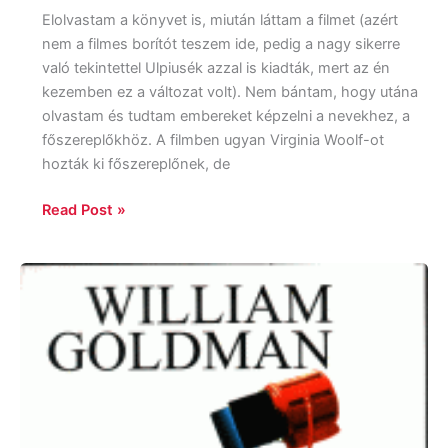
Elolvastam a könyvet is, miután láttam a filmet (azért
nem a filmes borítót teszem ide, pedig a nagy sikerre
való tekintettel Ulpiusék azzal is kiadták, mert az én
kezemben ez a változat volt). Nem bántam, hogy utána
olvastam és tudtam embereket képzelni a nevekhez, a
főszereplőkhöz. A filmben ugyan Virginia Woolf-ot
hozták ki főszereplőnek, de
Read Post »
William
Goldman:
Mit
is
hazudtam?