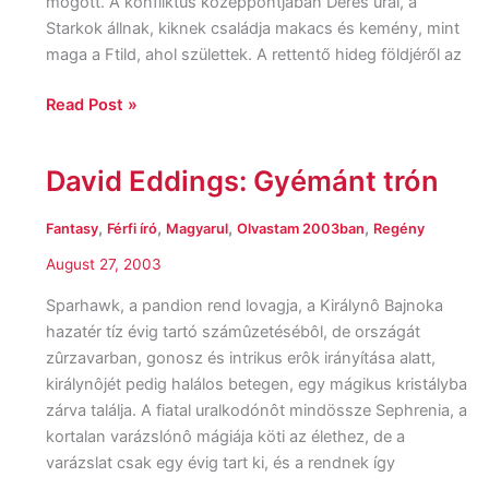
mögött. A konfliktus középpontjában Deres urai, a
Starkok állnak, kiknek családja makacs és kemény, mint
maga a Ftild, ahol születtek. A rettentő hideg földjéről az
Read Post »
David Eddings: Gyémánt trón
David
Eddings:
Gyémánt
,
,
,
,
Fantasy
Férfi író
Magyarul
Olvastam 2003ban
Regény
trón
August 27, 2003
Sparhawk, a pandion rend lovagja, a Királynô Bajnoka
hazatér tíz évig tartó számûzetésébôl, de országát
zûrzavarban, gonosz és intrikus erôk irányítása alatt,
királynôjét pedig halálos betegen, egy mágikus kristályba
zárva találja. A fiatal uralkodónôt mindössze Sephrenia, a
kortalan varázslónô mágiája köti az élethez, de a
varázslat csak egy évig tart ki, és a rendnek így