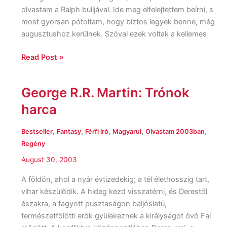
olvastam a Ralph bulijával. Ide meg elfelejtettem beírni, s
most gyorsan pótoltam, hogy biztos legyek benne, még
augusztushoz kerülnek. Szóval ezek voltak a kellemes
Read Post »
George R.R. Martin: Trónok
George
R.R.
harca
Martin:
Trónok
,
,
,
,
,
Bestseller
Fantasy
Férfi író
Magyarul
Olvastam 2003ban
harca
Regény
August 30, 2003
A földön, ahol a nyár évtizedekig; a tél élethosszig tart,
vihar készülődik. A hideg kezd visszatérni, és Derestől
északra, a fagyott pusztaságon baljóslatú,
természetfölötti erők gyülekeznek a királyságot óvó Fal