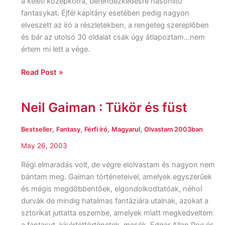
a keleti középkorra, berendezkedésre hasonlító
fantasykat. Éjfél kapitány esetében pedig nagyon
elveszett az író a részletekben, a rengeteg szereplőben
és bár az utolsó 30 oldalat csak úgy átlapoztam…nem
értem mi lett a vége.
Read Post »
Neil Gaiman : Tükör és füst
Neil
Gaiman
:
,
,
,
,
Bestseller
Fantasy
Férfi író
Magyarul
Olvastam 2003ban
Tükör
May 26, 2003
és
füst
Régi elmaradás volt, de végre elolvastam és nagyon nem
bántam meg. Gaiman történeteivel, amelyek egyszerűek
és mégis megdöbbentőek, elgondolkodtatóak, néhol
durvák de mindig hatalmas fantáziára utalnak, azokat a
sztorikat juttatta eszembe, amelyek miatt megkedveltem