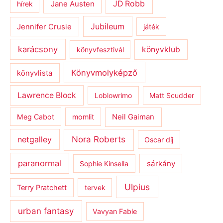
JD Robb
hírek
Jane Austen
Jubileum
Jennifer Crusie
játék
karácsony
könyvklub
könyvfesztivál
Könyvmolyképző
könyvlista
Lawrence Block
Loblowrimo
Matt Scudder
Meg Cabot
momlit
Neil Gaiman
netgalley
Nora Roberts
Oscar díj
paranormal
sárkány
Sophie Kinsella
Ulpius
Terry Pratchett
tervek
urban fantasy
Vavyan Fable