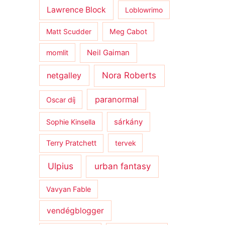
Lawrence Block
Loblowrimo
Matt Scudder
Meg Cabot
momlit
Neil Gaiman
netgalley
Nora Roberts
paranormal
Oscar díj
sárkány
Sophie Kinsella
Terry Pratchett
tervek
Ulpius
urban fantasy
Vavyan Fable
vendégblogger