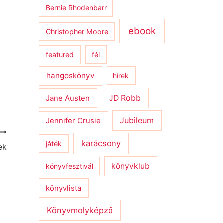
Bernie Rhodenbarr
ebook
Christopher Moore
featured
fél
hangoskönyv
hírek
JD Robb
Jane Austen
Jubileum
Jennifer Crusie
T
karácsony
játék
ek
könyvklub
könyvfesztivál
könyvlista
Könyvmolyképző