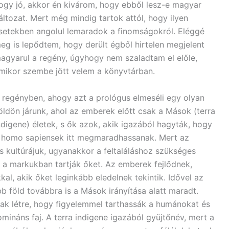
ogy jó, akkor én kivárom, hogy ebből lesz-e magyar
áltozat. Mert még mindig tartok attól, hogy ilyen
setekben angolul lemaradok a finomságokról. Eléggé
eg is lepődtem, hogy derült égből hirtelen megjelent
agyarul a regény, úgyhogy nem szaladtam el előle,
mikor szembe jött velem a könyvtárban.
 regényben, ahogy azt a prológus elmeséli egy olyan
öldön járunk, ahol az emberek előtt csak a Mások (terra
ndigene) életek, s ők azok, akik igazából hagyták, hogy
 homo sapiensek itt megmaradhassanak. Mert az
s kultúrájuk, ugyanakkor a feltaláláshoz szükséges
t a markukban tartják őket. Az emberek fejlődnek,
al, akik őket leginkább eledelnek tekintik. Idővel az
b föld továbbra is a Mások irányítása alatt maradt.
ak létre, hogy figyelemmel tarthassák a humánokat és
domináns faj. A terra indigene igazából gyüjtőnév, mert a