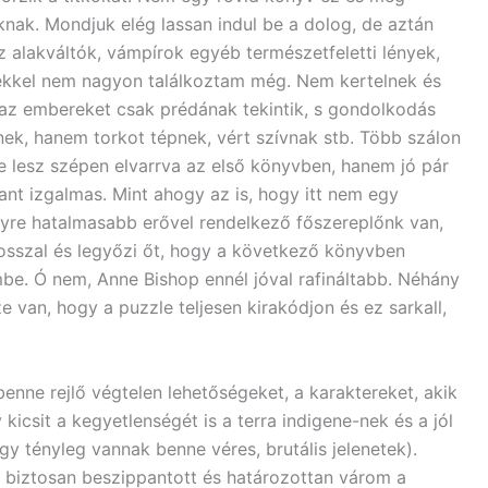
knak. Mondjuk elég lassan indul be a dolog, de aztán
z alakváltók, vámpírok egyéb természetfeletti lények,
ekkel nem nagyon találkoztam még. Nem kertelnek és
az embereket csak prédának tekintik, s gondolkodás
ek, hanem torkot tépnek, vért szívnak stb. Több szálon
 lesz szépen elvarrva az első könyvben, hanem jó pár
ant izgalmas. Mint ahogy az is, hogy itt nem egy
egyre hatalmasabb erővel rendelkező főszereplőnk van,
osszal és legyőzi őt, hogy a következő könyvben
e. Ó nem, Anne Bishop ennél jóval rafináltabb. Néhány
 van, hogy a puzzle teljesen kirakódjon és ez sarkall,
 benne rejlő végtelen lehetőségeket, a karaktereket, akik
icsit a kegyetlenségét is a terra indigene-nek és a jól
gy tényleg vannak benne véres, brutális jelenetek).
de biztosan beszippantott és határozottan várom a