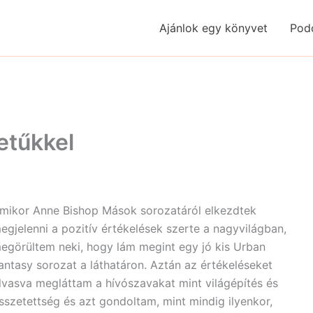
Ajánlok egy könyvet
Pod
etűkkel
mikor Anne Bishop Mások sorozatáról elkezdtek
egjelenni a pozitív értékelések szerte a nagyvilágban,
egörültem neki, hogy lám megint egy jó kis Urban
antasy sorozat a láthatáron. Aztán az értékeléseket
lvasva megláttam a hívószavakat mint világépítés és
sszetettség és azt gondoltam, mint mindig ilyenkor,