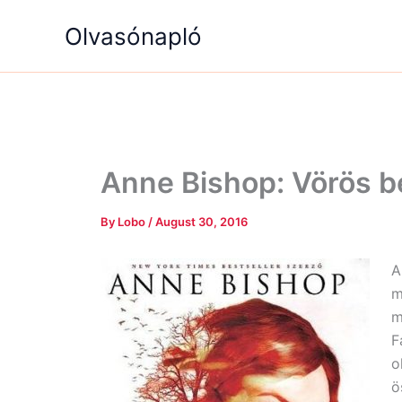
Skip
Olvasónapló
to
content
Anne Bishop: Vörös b
By
Lobo
/
August 30, 2016
A
m
m
F
o
ö