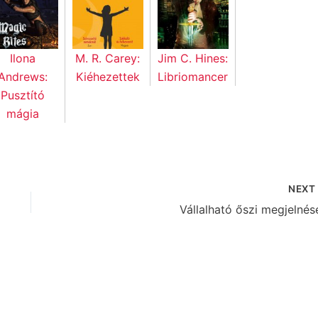
Ilona
M. R. Carey:
Jim C. Hines:
Andrews:
Kiéhezettek
Libriomancer
Pusztító
mágia
NEX
Vállalható őszi megjelnés