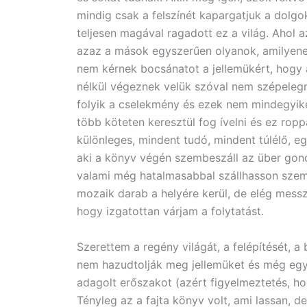
mindig csak a felszínét kapargatjuk a dolgo
teljesen magával ragadott ez a világ. Ahol a
azaz a mások egyszerűen olyanok, amilyen
nem kérnek bocsánatot a jellemükért, hogy 
nélkül végeznek velük szóval nem szépelegn
folyik a cselekmény és ezek nem mindegyike
több köteten keresztül fog ívelni és ez ropp
különleges, mindent tudó, mindent túlélő, 
aki a könyv végén szembeszáll az über gon
valami még hatalmasabbal szállhasson szemb
mozaik darab a helyére kerül, de elég messze
hogy izgatottan várjam a folytatást.
Szerettem a regény világát, a felépítését, a
nem hazudtolják meg jellemüket és még egy k
adagolt erőszakot (azért figyelmeztetés, ho
Tényleg az a fajta könyv volt, ami lassan, 