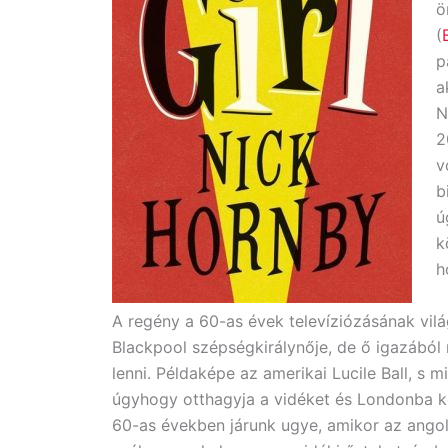
ö
(
p
a
N
2
v
b
ú
k
h
A regény a 60-as évek televíziózásának vil
Blackpool szépségkirálynője, de ő igazából
lenni. Példaképe az amerikai Lucile Ball, s
úgyhogy otthagyja a vidéket és Londonba kö
60-as években járunk ugye, amikor az angol 