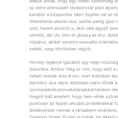
esélye annak, hogy egy vidéki őstehetség b
az előre eltervezett tévésorozat pilot epizó
kerüljön a központba. Mert Sophie-val ez tö
hihetetlenül sikeres lesz, belőle pedig igaz
szól, hanem azokról is, akik vele együtt b
színész, aki (és Jim)-et játssza és érzi, ebbő
írópáros, akiket zavaros szexuális orientált
kellett, vagy börtönben végzik.
Hornby regénye igazából egy nagy nosztalgi
őskorába. Amikor még az volt, hogy leült a 
kellett lenniük este 8-kor, mert különben el
bármikor újra nézni. Különben máris lőttek 
szomszédokkal/munkatársakkal/random idege
megint kiáll amellett, hogy nem vétek szórak
pontosan az éppen aktuális problémákkal fo
átalakulóban vannak a társadalmi elvárások
Downing Street 10-ben is tudják, ha sikerül