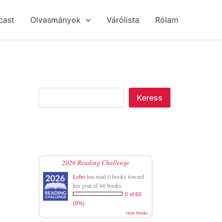
S
R
R
e
é
é
cast
Olvasmányok
Várólista
Rólam
a
g
g
r
i
i
c
s
s
h
é
é
g
g
e
e
k
k
Keress
2026 Reading Challenge
Lobo
has read 0 books toward
her goal of 60 books.
0 of 60
(0%)
view books