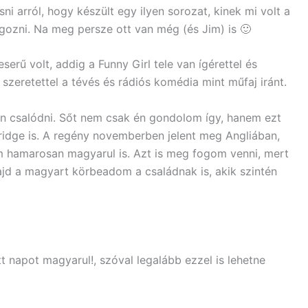
ni arról, hogy készült egy ilyen sorozat, kinek mi volt a
lgozni. Na meg persze ott van még (és Jim) is 🙂
eserű volt, addig a Funny Girl tele van ígérettel és
szeretettel a tévés és rádiós komédia mint műfaj iránt.
 csalódni. Sőt nem csak én gondolom így, hanem ezt
ridge is. A regény novemberben jelent meg Angliában,
 hamarosan magyarul is. Azt is meg fogom venni, mert
ajd a magyart körbeadom a családnak is, akik szintén
t napot magyarul!, szóval legalább ezzel is lehetne