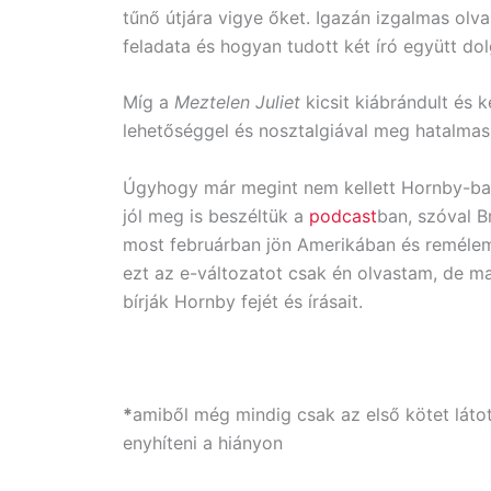
tűnő útjára vigye őket. Igazán izgalmas olvas
feladata és hogyan tudott két író együtt do
Míg a
Meztelen Juliet
kicsit kiábrándult és k
lehetőséggel és nosztalgiával meg hatalmas 
Úgyhogy már megint nem kellett Hornby-ban
jól meg is beszéltük a
podcast
ban, szóval B
most februárban jön Amerikában és remélem
ezt az e-változatot csak én olvastam, de m
bírják Hornby fejét és írásait.
*
amiből még mindig csak az első kötet látot
enyhíteni a hiányon