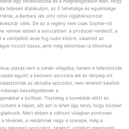
esétál egy tévéstúdióba és a meghallgatáson eléri, hogy
dja teljesen átalakuljon, az ő tehetsége és egyénisége
rténik, a
Barbara (és Jim)
című vígjátéksorozat
i tévésztár válik. De ez a regény nem csak Sophie-ról
enne vannak ebben a sorozatban: a producer-rendező, a
l a zárójelből sose fog tudni kitörni, valamint az
ságuk hozott össze, amit még ekkoriban is titkolniuk
kus utazás nem a zenék világába, hanem a televíziózás
család együtt a kedvenc sorozata elé és tényleg ott
szalasztották az aktuális epizódot, nem lehetett később
a másnapi beszélgetésnek a
nekkel a boltban. Tiszteleg a komédiák előtt és
oztatni a népet, sőt azt is lehet úgy tenni, hogy közben
glalkozik. Mert ebben a változó világban pontosan
, a tévének, a reklámnak nagy a szerepe, még a
 egy népszerű sorozatot, zenészt, színészt megnyerni