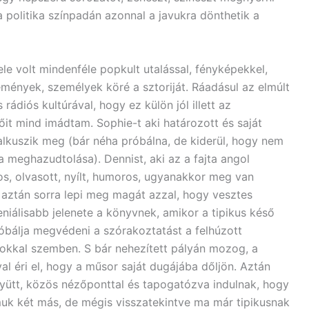
 politika színpadán azonnal a javukra dönthetik a
e volt mindenféle popkult utalással, fényképekkel,
mények, személyek köré a sztoriját. Ráadásul az elmúlt
ádiós kultúrával, hogy ez külön jól illett az
it mind imádtam. Sophie-t aki határozott és saját
alkuszik meg (bár néha próbálna, de kiderül, hogy nem
 meghazudtolása). Dennist, aki az a fajta angol
okos, olvasott, nyílt, humoros, ugyanakkor meg van
 aztán sorra lepi meg magát azzal, hogy vesztes
eniálisabb jelenete a könyvnek, amikor a tipikus késő
róbálja megvédeni a szórakoztatást a felhúzott
sokkal szemben. S bár nehezített pályán mozog, a
al éri el, hogy a műsor saját dugájába dőljön. Aztán
együtt, közös nézőponttal és tapogatózva indulnak, hogy
uk két más, de mégis visszatekintve ma már tipikusnak