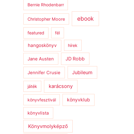
Bernie Rhodenbarr
ebook
Christopher Moore
featured
fél
hangoskönyv
hírek
JD Robb
Jane Austen
Jubileum
Jennifer Crusie
karácsony
játék
könyvklub
könyvfesztivál
könyvlista
Könyvmolyképző