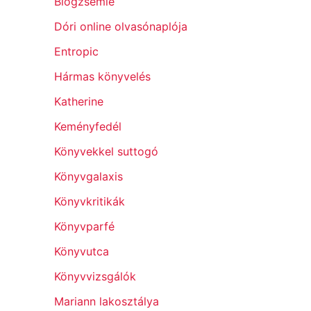
Blogzsemle
Dóri online olvasónaplója
Entropic
Hármas könyvelés
Katherine
Keményfedél
Könyvekkel suttogó
Könyvgalaxis
Könyvkritikák
Könyvparfé
Könyvutca
Könyvvizsgálók
Mariann lakosztálya