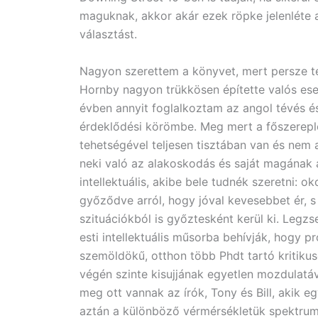
maguknak, akkor akár ezek röpke jelenléte a
választást.
Nagyon szerettem a könyvet, mert persze tel
Hornby nagyon trükkösen építette valós ese
évben annyit foglalkoztam az angol tévés és r
érdeklődési körömbe. Meg mert a főszereplő
tehetségével teljesen tisztában van és nem 
neki való az alakoskodás és saját magának a
intellektuális, akibe bele tudnék szeretni: 
győződve arról, hogy jóval kevesebbet ér, s
szituációkból is győztesként kerül ki. Legzs
esti intellektuális műsorba behívják, hogy p
szemöldökű, otthon több Phdt tartó kritiku
végén szinte kisujjának egyetlen mozdulatáv
meg ott vannak az írók, Tony és Bill, akik 
aztán a különböző vérmérsékletük spektrum