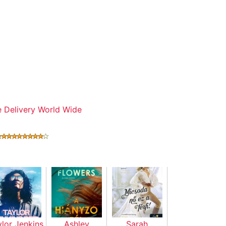
ylor Jenkins
Ashley
Sarah