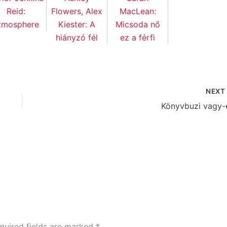
Reid:
Flowers, Alex
MacLean:
tmosphere
Kiester: A
Micsoda nő
hiányzó fél
ez a férfi
NEX
Könyvbuzi vagy-
quired fields are marked
*