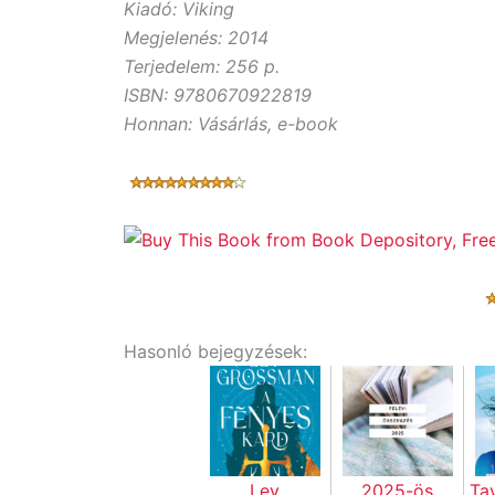
Kiadó: Viking
Megjelenés: 2014
Terjedelem: 256 p.
ISBN: 9780670922819
Honnan: Vásárlás, e-book
Hasonló bejegyzések:
Lev
2025-ös
Ta