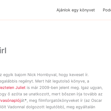
Ajánlok egy könyvet
Pod
rl
z egyik bajom Nick Hornbyval, hogy keveset ír.
egalábbis regényt. Mert hát legutolsó könyve, a
eztelen Juliet
is már 2009-ben jelent meg. Igaz ugyan,
ogy ő azóta se unatkozott, mert bőszen írja tovább az
lvasónaplój
át
*
, meg filmforgatókönyveket ír (az Oscar
elölt Vadonnal dolgozott legutóbb), meg egyáltalán