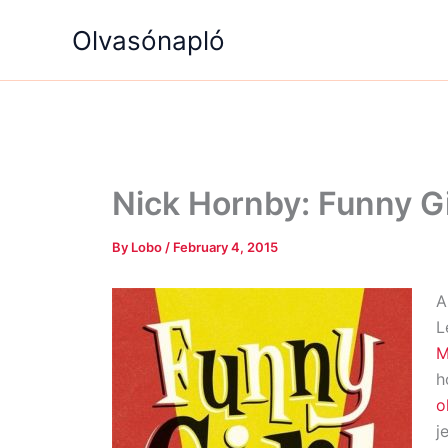
Skip
Olvasónapló
to
content
Nick Hornby: Funny Gi
By
Lobo
/
February 4, 2015
A
L
M
h
o
j