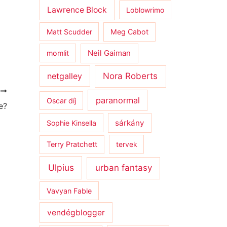
Lawrence Block
Loblowrimo
Matt Scudder
Meg Cabot
momlit
Neil Gaiman
netgalley
Nora Roberts
T
paranormal
Oscar díj
e?
sárkány
Sophie Kinsella
Terry Pratchett
tervek
Ulpius
urban fantasy
Vavyan Fable
vendégblogger