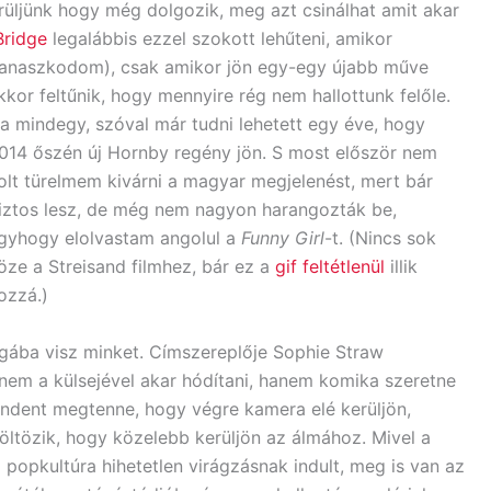
rüljünk hogy még dolgozik, meg azt csinálhat amit akar
Bridge
legalábbis ezzel szokott lehűteni, amikor
anaszkodom), csak amikor jön egy-egy újabb műve
kkor feltűnik, hogy mennyire rég nem hallottunk felőle.
a mindegy, szóval már tudni lehetett egy éve, hogy
014 őszén új Hornby regény jön. S most először nem
olt türelmem kivárni a magyar megjelenést, mert bár
iztos lesz, de még nem nagyon harangozták be,
gyhogy elolvastam angolul a
Funny Girl
-t. (Nincs sok
öze a Streisand filmhez, bár ez a
gif feltétlenül
illik
ozzá.)
ágába visz minket. Címszereplője Sophie Straw
 nem a külsejével akar hódítani, hanem komika szeretne
 mindent megtenne, hogy végre kamera elé kerüljön,
ltözik, hogy közelebb kerüljön az álmához. Mivel a
popkultúra hihetetlen virágzásnak indult, meg is van az