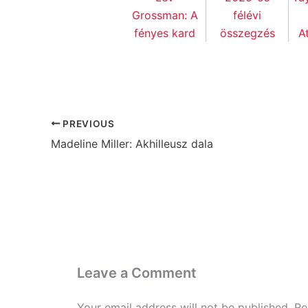
Grossman: A
félévi
fényes kard
összegzés
A
PREVIOUS
Madeline Miller: Akhilleusz dala
Leave a Comment
Your email address will not be published.
Re