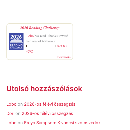
2026 Reading Challenge
Lobo
has read 0 books toward
her goal of 60 books.
0 of 60
(0%)
view books
Utolsó hozzászólások
Lobo
on
2026-os félévi összegzés
Dóri
on
2026-os félévi összegzés
Lobo
on
Freya Sampson: Kíváncsi szomszédok