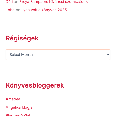
Dóri
on
Freya Sampson: Kíváncsi szomszédok
Lobo
on
Ilyen volt a könyves 2025
Régiségek
Könyvesbloggerek
Amadea
Angelika blogja
Blogturné Klub