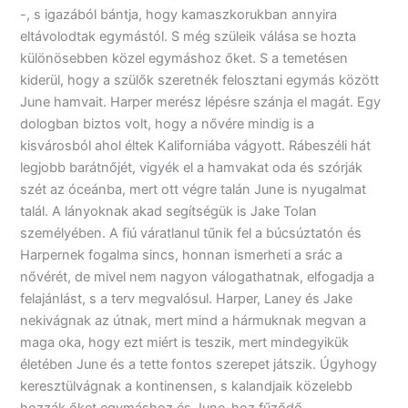
-, s igazából bántja, hogy kamaszkorukban annyira
eltávolodtak egymástól. S még szüleik válása se hozta
különösebben közel egymáshoz őket. S a temetésen
kiderül, hogy a szülők szeretnék felosztani egymás között
June hamvait. Harper merész lépésre szánja el magát. Egy
dologban biztos volt, hogy a nővére mindig is a
kisvárosból ahol éltek Kaliforniába vágyott. Rábeszéli hát
legjobb barátnőjét, vigyék el a hamvakat oda és szórják
szét az óceánba, mert ott végre talán June is nyugalmat
talál. A lányoknak akad segítségük is Jake Tolan
személyében. A fiú váratlanul tűnik fel a búcsúztatón és
Harpernek fogalma sincs, honnan ismerheti a srác a
nővérét, de mivel nem nagyon válogathatnak, elfogadja a
felajánlást, s a terv megvalósul. Harper, Laney és Jake
nekivágnak az útnak, mert mind a hármuknak megvan a
maga oka, hogy ezt miért is teszik, mert mindegyikük
életében June és a tette fontos szerepet játszik. Úgyhogy
keresztülvágnak a kontinensen, s kalandjaik közelebb