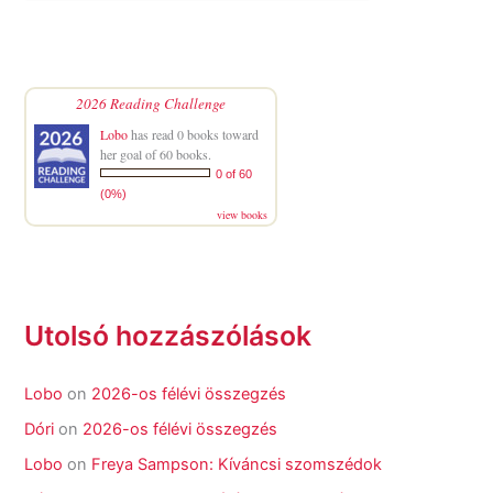
2026 Reading Challenge
Lobo
has read 0 books toward
her goal of 60 books.
0 of 60
(0%)
view books
Utolsó hozzászólások
Lobo
on
2026-os félévi összegzés
Dóri
on
2026-os félévi összegzés
Lobo
on
Freya Sampson: Kíváncsi szomszédok