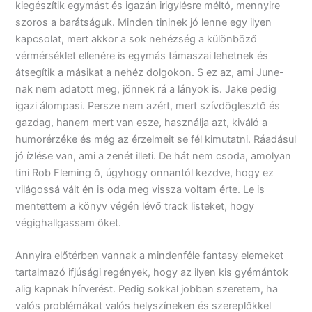
kiegészítik egymást és igazán irigylésre méltó, mennyire
szoros a barátságuk. Minden tininek jó lenne egy ilyen
kapcsolat, mert akkor a sok nehézség a különböző
vérmérséklet ellenére is egymás támaszai lehetnek és
átsegítik a másikat a nehéz dolgokon. S ez az, ami June-
nak nem adatott meg, jönnek rá a lányok is. Jake pedig
igazi álompasi. Persze nem azért, mert szívdöglesztő és
gazdag, hanem mert van esze, használja azt, kiváló a
humorérzéke és még az érzelmeit se fél kimutatni. Ráadásul
jó ízlése van, ami a zenét illeti. De hát nem csoda, amolyan
tini Rob Fleming ő, úgyhogy onnantól kezdve, hogy ez
világossá vált én is oda meg vissza voltam érte. Le is
mentettem a könyv végén lévő track listeket, hogy
végighallgassam őket.
Annyira előtérben vannak a mindenféle fantasy elemeket
tartalmazó ifjúsági regények, hogy az ilyen kis gyémántok
alig kapnak hírverést. Pedig sokkal jobban szeretem, ha
valós problémákat valós helyszíneken és szereplőkkel