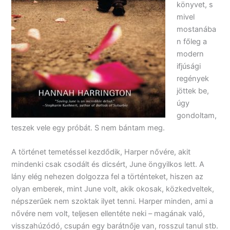
könyvet, s
mivel
mostanába
n főleg a
modern
ifjúsági
regények
jöttek be,
úgy
gondoltam,
teszek vele egy próbát. S nem bántam meg.
A történet temetéssel kezdődik, Harper nővére, akit
mindenki csak csodált és dicsért, June öngyilkos lett. A
lány elég nehezen dolgozza fel a történteket, hiszen az
olyan emberek, mint June volt, akik okosak, közkedveltek,
népszerűek nem szoktak ilyet tenni. Harper minden, ami a
nővére nem volt, teljesen ellentéte neki – magának való,
visszahúzódó, csupán egy barátnője van, rosszul tanul stb.