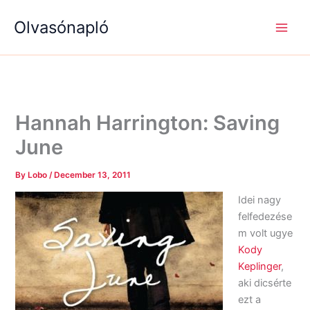
S
R
R
Skip
e
é
é
Olvasónapló
to
a
g
g
content
r
i
i
c
s
s
h
é
é
g
g
e
e
k
k
Hannah Harrington: Saving
June
By
Lobo
/
December 13, 2011
Idei nagy
felfedezése
m volt ugye
Kody
Keplinger
,
aki dicsérte
ezt a