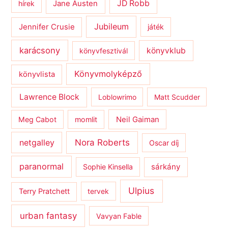
JD Robb
hírek
Jane Austen
Jubileum
Jennifer Crusie
játék
karácsony
könyvklub
könyvfesztivál
Könyvmolyképző
könyvlista
Lawrence Block
Loblowrimo
Matt Scudder
Meg Cabot
momlit
Neil Gaiman
netgalley
Nora Roberts
Oscar díj
paranormal
sárkány
Sophie Kinsella
Ulpius
Terry Pratchett
tervek
urban fantasy
Vavyan Fable