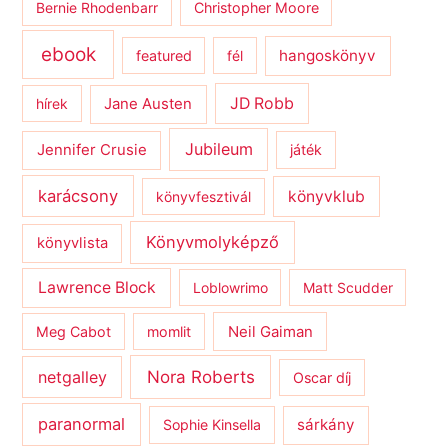
Bernie Rhodenbarr
Christopher Moore
ebook
hangoskönyv
featured
fél
JD Robb
hírek
Jane Austen
Jubileum
Jennifer Crusie
játék
karácsony
könyvklub
könyvfesztivál
Könyvmolyképző
könyvlista
Lawrence Block
Loblowrimo
Matt Scudder
Meg Cabot
momlit
Neil Gaiman
netgalley
Nora Roberts
Oscar díj
paranormal
sárkány
Sophie Kinsella