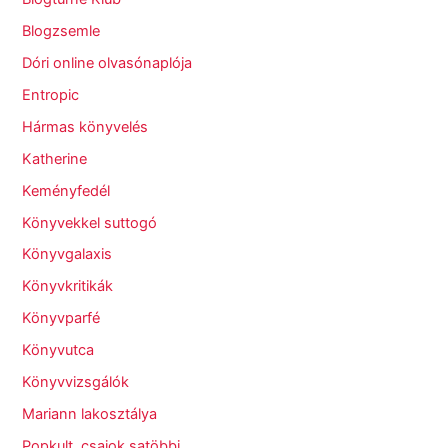
Blogzsemle
Dóri online olvasónaplója
Entropic
Hármas könyvelés
Katherine
Keményfedél
Könyvekkel suttogó
Könyvgalaxis
Könyvkritikák
Könyvparfé
Könyvutca
Könyvvizsgálók
Mariann lakosztálya
Popkult, csajok satöbbi