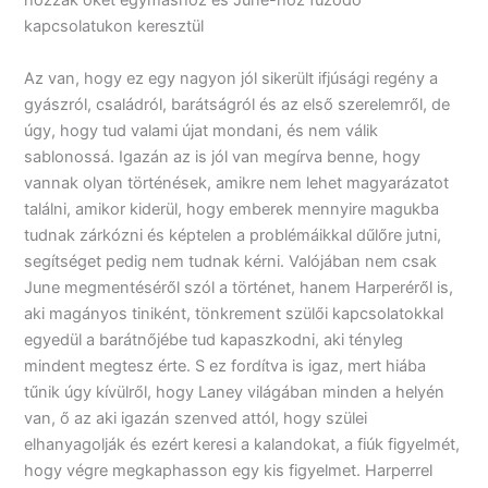
hozzák őket egymáshoz és June-hoz fűződő
kapcsolatukon keresztül
Az van, hogy ez egy nagyon jól sikerült ifjúsági regény a
gyászról, családról, barátságról és az első szerelemről, de
úgy, hogy tud valami újat mondani, és nem válik
sablonossá. Igazán az is jól van megírva benne, hogy
vannak olyan történések, amikre nem lehet magyarázatot
találni, amikor kiderül, hogy emberek mennyire magukba
tudnak zárkózni és képtelen a problémáikkal dűlőre jutni,
segítséget pedig nem tudnak kérni. Valójában nem csak
June megmentéséről szól a történet, hanem Harperéről is,
aki magányos tiniként, tönkrement szülői kapcsolatokkal
egyedül a barátnőjébe tud kapaszkodni, aki tényleg
mindent megtesz érte. S ez fordítva is igaz, mert hiába
tűnik úgy kívülről, hogy Laney világában minden a helyén
van, ő az aki igazán szenved attól, hogy szülei
elhanyagolják és ezért keresi a kalandokat, a fiúk figyelmét,
hogy végre megkaphasson egy kis figyelmet. Harperrel