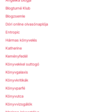
Angelika blogja
Blogturné Klub
Blogzsemle
Dóri online olvasónaplója
Entropic
Hármas könyvelés
Katherine
Keményfedél
Könyvekkel suttogó
Könyvgalaxis
Könyvkritikák
Könyvparfé
Könyvutca
Könyvvizsgálók