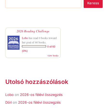
Keress
2026 Reading Challenge
Lobo
has read 0 books toward
her goal of 60 books.
0 of 60
(0%)
view books
Utolsó hozzászólások
Lobo
on
2026-os félévi összegzés
Dóri
on
2026-os félévi összegzés