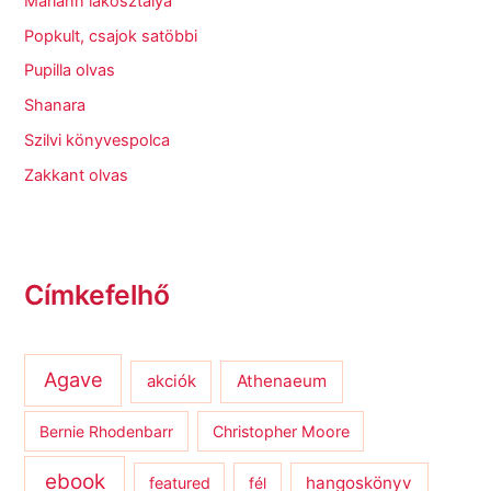
Mariann lakosztálya
Popkult, csajok satöbbi
Pupilla olvas
Shanara
Szilvi könyvespolca
Zakkant olvas
Címkefelhő
Agave
Athenaeum
akciók
Bernie Rhodenbarr
Christopher Moore
ebook
hangoskönyv
featured
fél