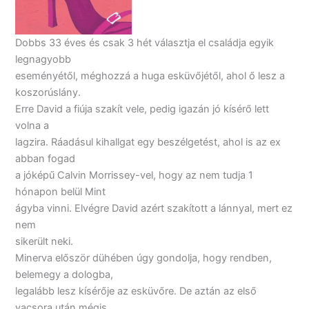
Dobbs 33 éves és csak 3 hét választja el családja egyik
legnagyobb
eseményétől, méghozzá a huga esküvőjétől, ahol ő lesz a
koszorúslány.
Erre David a fiúja szakít vele, pedig igazán jó kísérő lett
volna a
lagzira. Ráadásul kihallgat egy beszélgetést, ahol is az ex
abban fogad
a jóképű Calvin Morrissey-vel, hogy az nem tudja 1
hónapon belül Mint
ágyba vinni. Elvégre David azért szakított a lánnyal, mert ez
nem
sikerült neki.
Minerva először dühében úgy gondolja, hogy rendben,
belemegy a dologba,
legalább lesz kísérője az esküvőre. De aztán az első
vacsora után mégis