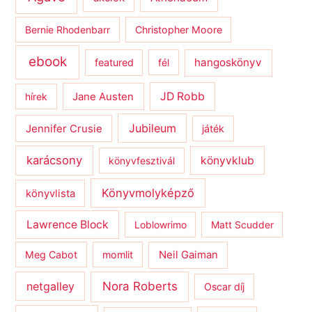
Bernie Rhodenbarr
Christopher Moore
ebook
hangoskönyv
featured
fél
JD Robb
hírek
Jane Austen
Jubileum
Jennifer Crusie
játék
karácsony
könyvklub
könyvfesztivál
Könyvmolyképző
könyvlista
Lawrence Block
Loblowrimo
Matt Scudder
Meg Cabot
momlit
Neil Gaiman
netgalley
Nora Roberts
Oscar díj