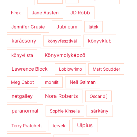
JD Robb
hírek
Jane Austen
Jubileum
Jennifer Crusie
játék
karácsony
könyvklub
könyvfesztivál
Könyvmolyképző
könyvlista
Lawrence Block
Loblowrimo
Matt Scudder
Meg Cabot
momlit
Neil Gaiman
netgalley
Nora Roberts
Oscar díj
paranormal
sárkány
Sophie Kinsella
Ulpius
Terry Pratchett
tervek