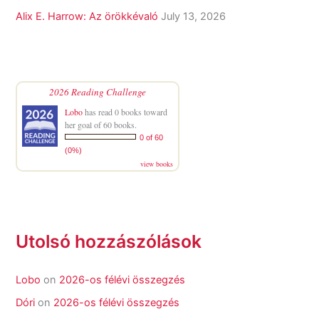
Alix E. Harrow: Az örökkévaló
July 13, 2026
2026 Reading Challenge
Lobo
has read 0 books toward
her goal of 60 books.
0 of 60
(0%)
view books
Utolsó hozzászólások
Lobo
on
2026-os félévi összegzés
Dóri
on
2026-os félévi összegzés