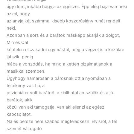
úgy dönt, inkább hagyja az egészet. Épp elég baja van neki
azzal, hogy
az anyja két számmal kisebb koszorúslány ruhát rendelt
neki.
Azonban a sors és a barátok másképp akarják a dolgot.
Min és Cal
képtelen elszakadni egymástól, még a végzet is a kezükre
játszik, pedig
hiába a vonzódás, ha mind a ketten bizalmatlanok a
másikkal szemben.
Úgyhogy hamarosan a párosnak ott a nyomában a
féltékeny volt fiú, a
pszichiáter volt barátnő, a kiállhatatlan szülők és a jó
barátok, akik
közül van aki támogatja, van aki ellenzi az egész
kapcsolatot.
Na és persze nem szabad megfeledkezni Elvisről, a fél
szemét váltogató