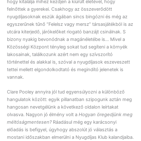
hogy kitalálja mihez kezdjen a kiürült életével, hogy
felnőttek a gyerekei. Csakhogy az összeverődött
nyugdíjasoknak eszük ágában sincs bingózni és még az
egyszerűnek tűnő “Felelsz vagy mersz” társasjátékból is az
utcára kiterjedő, járókelőket riogató banzájt csinálnak. S
bizony nyakig bevonódnak a magánéletébe is… Mivel a
Közösségi Központ tényleg sokat tud segíteni a környék
lakosainak, találkozunk azért nem egy szívszorító
történettel és alakkal is, szóval a nyugdíjasok eszeveszett
tettei mellett elgondolkodtató és megindító jelenetek is
vannak.
Clare Pooley annyira jól tud egyensúlyozni a különböző
hangulatok között: egyik pillanatban szipogunk aztán meg
hangosan nevetgélünk a következő oldalon leírtakat
olvasva. Nagyon jó élmény volt a
Hogyan öregedjünk meg
méltóságmentesen?
Ráadásul még egy karácsonyi
előadás is befigyel, úgyhogy abszolút jó választás a
mostani időszakban elmerülni a Nyugdíjas Klub kalandjaiba.