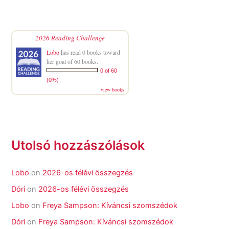
2026 Reading Challenge
Lobo
has read 0 books toward
her goal of 60 books.
0 of 60
(0%)
view books
Utolsó hozzászólások
Lobo
on
2026-os félévi összegzés
Dóri
on
2026-os félévi összegzés
Lobo
on
Freya Sampson: Kíváncsi szomszédok
Dóri
on
Freya Sampson: Kíváncsi szomszédok