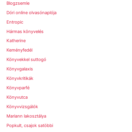
Blogzsemle
Dóri online olvasónaplója
Entropic
Hármas könyvelés
Katherine
Keményfedél
Könyvekkel suttogó
Könyvgalaxis
Könyvkritikák
Könyvparfé
Könyvutca
Könyvvizsgálók
Mariann lakosztálya
Popkult, csajok satöbbi