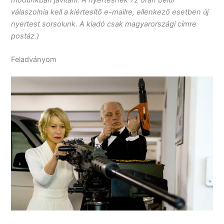
válaszolnia kell a kiértesítő e-mailre, ellenkező esetben új
nyertest sorsolunk. A kiadó csak magyarországi címre
postáz.)
Feladványom