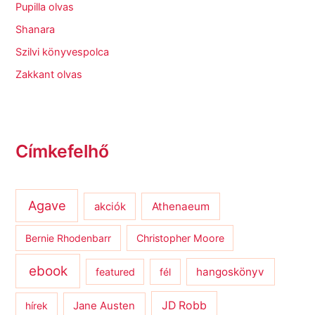
Pupilla olvas
Shanara
Szilvi könyvespolca
Zakkant olvas
Címkefelhő
Agave
Athenaeum
akciók
Bernie Rhodenbarr
Christopher Moore
ebook
hangoskönyv
featured
fél
JD Robb
hírek
Jane Austen