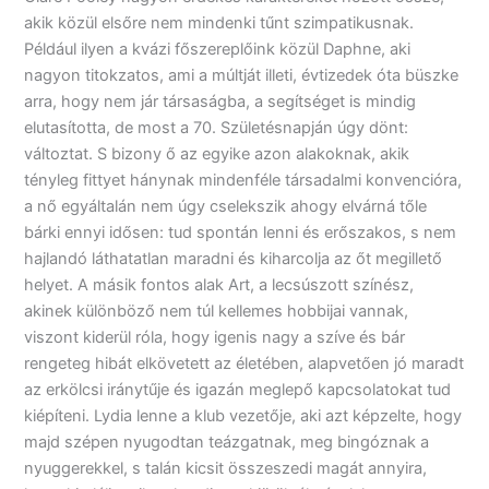
akik közül elsőre nem mindenki tűnt szimpatikusnak.
Például ilyen a kvázi főszereplőink közül Daphne, aki
nagyon titokzatos, ami a múltját illeti, évtizedek óta büszke
arra, hogy nem jár társaságba, a segítséget is mindig
elutasította, de most a 70. Születésnapján úgy dönt:
változtat. S bizony ő az egyike azon alakoknak, akik
tényleg fittyet hánynak mindenféle társadalmi konvencióra,
a nő egyáltalán nem úgy cselekszik ahogy elvárná tőle
bárki ennyi idősen: tud spontán lenni és erőszakos, s nem
hajlandó láthatatlan maradni és kiharcolja az őt megillető
helyet. A másik fontos alak Art, a lecsúszott színész,
akinek különböző nem túl kellemes hobbijai vannak,
viszont kiderül róla, hogy igenis nagy a szíve és bár
rengeteg hibát elkövetett az életében, alapvetően jó maradt
az erkölcsi iránytűje és igazán meglepő kapcsolatokat tud
kiépíteni. Lydia lenne a klub vezetője, aki azt képzelte, hogy
majd szépen nyugodtan teázgatnak, meg bingóznak a
nyuggerekkel, s talán kicsit összeszedi magát annyira,