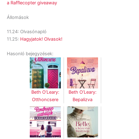
a Rafflecopter giveaway
Állomások
11.24: Olvasónapló
11.25:
Hagyjatok! Olvasok!
Hasonló bejegyzések:
Beth O’Leary:
Beth O’Leary:
Otthoncsere
Bepalizva