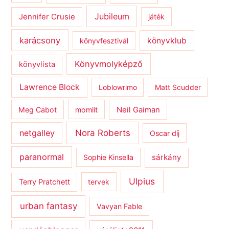
Jubileum
Jennifer Crusie
játék
karácsony
könyvklub
könyvfesztivál
Könyvmolyképző
könyvlista
Lawrence Block
Loblowrimo
Matt Scudder
Meg Cabot
momlit
Neil Gaiman
netgalley
Nora Roberts
Oscar díj
paranormal
sárkány
Sophie Kinsella
Ulpius
Terry Pratchett
tervek
urban fantasy
Vavyan Fable