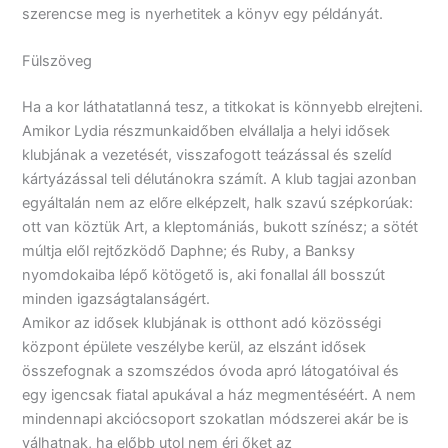
szerencse meg is nyerhetitek a könyv egy példányát.
Fülszöveg
Ha a kor láthatatlanná tesz, a titkokat is könnyebb elrejteni.
Amikor Lydia részmunkaidőben elvállalja a helyi idősek
klubjának a vezetését, visszafogott teázással és szelíd
kártyázással teli délutánokra számít. A klub tagjai azonban
egyáltalán nem az előre elképzelt, halk szavú szépkorúak:
ott van köztük Art, a kleptomániás, bukott színész; a sötét
múltja elől rejtőzködő Daphne; és Ruby, a Banksy
nyomdokaiba lépő kötögető is, aki fonallal áll bosszút
minden igazságtalanságért.
Amikor az idősek klubjának is otthont adó közösségi
központ épülete veszélybe kerül, az elszánt idősek
összefognak a szomszédos óvoda apró látogatóival és
egy igencsak fiatal apukával a ház megmentéséért. A nem
mindennapi akciócsoport szokatlan módszerei akár be is
válhatnak, ha előbb utol nem éri őket az