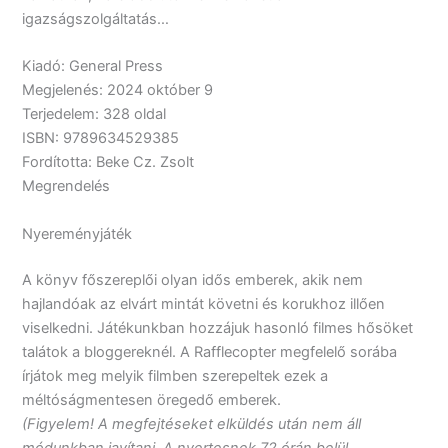
igazságszolgáltatás…
Kiadó: General Press
Megjelenés: 2024 október 9
Terjedelem: 328 oldal
ISBN: 9789634529385
Fordította: Beke Cz. Zsolt
Megrendelés
Nyereményjáték
A könyv főszereplői olyan idős emberek, akik nem
hajlandóak az elvárt mintát követni és korukhoz illően
viselkedni. Játékunkban hozzájuk hasonló filmes hősöket
talátok a bloggereknél. A Rafflecopter megfelelő sorába
írjátok meg melyik filmben szerepeltek ezek a
méltóságmentesen öregedő emberek.
(Figyelem! A megfejtéseket elküldés után nem áll
módunkban javítani. A nyertesnek 72 órán belül