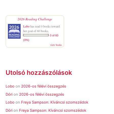
2026 Reading Challenge
Lobo
has read 0 books toward
her goal of 60 books.
0 of 60
(0%)
view books
Utolsó hozzászólások
Lobo
on
2026-os félévi összegzés
Dóri
on
2026-os félévi összegzés
Lobo
on
Freya Sampson: Kíváncsi szomszédok
Dóri
on
Freya Sampson: Kíváncsi szomszédok