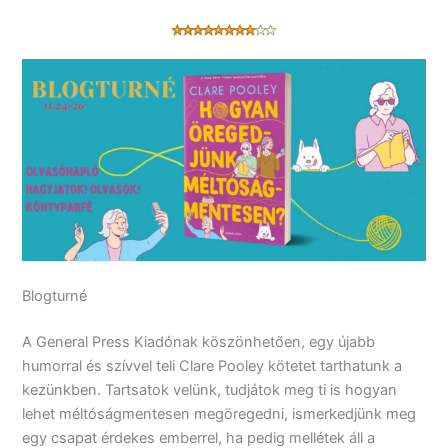
Blogturné
A General Press Kiadónak köszönhetően, egy újabb
humorral és szívvel teli Clare Pooley kötetet tarthatunk a
kezünkben. Tartsatok velünk, tudjátok meg ti is hogyan
lehet méltóságmentesen megöregedni, ismerkedjünk meg
egy csapat érdekes emberrel, ha pedig mellétek áll a