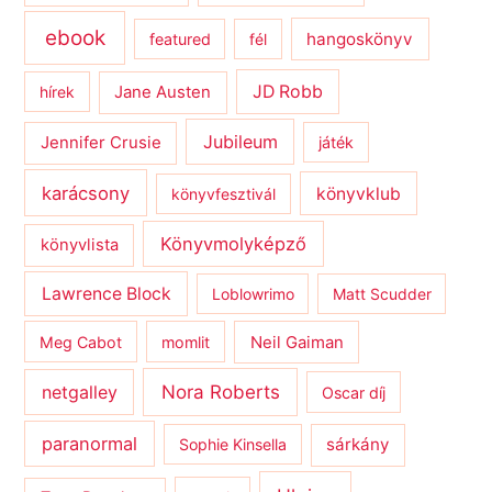
ebook
hangoskönyv
featured
fél
JD Robb
hírek
Jane Austen
Jubileum
Jennifer Crusie
játék
karácsony
könyvklub
könyvfesztivál
Könyvmolyképző
könyvlista
Lawrence Block
Loblowrimo
Matt Scudder
Meg Cabot
momlit
Neil Gaiman
netgalley
Nora Roberts
Oscar díj
paranormal
sárkány
Sophie Kinsella