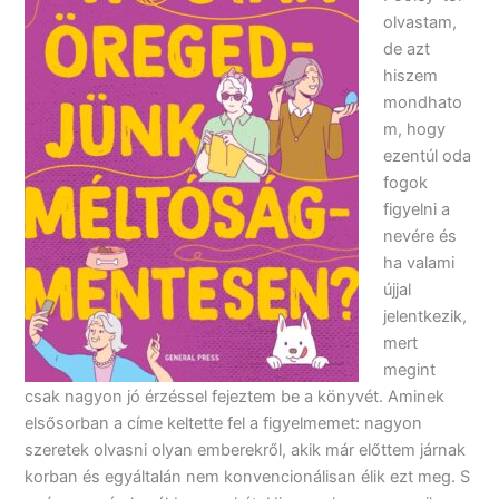
olvastam,
de azt
hiszem
mondhato
m, hogy
ezentúl oda
fogok
figyelni a
nevére és
ha valami
újjal
jelentkezik,
mert
megint
csak nagyon jó érzéssel fejeztem be a könyvét. Aminek
elsősorban a címe keltette fel a figyelmemet: nagyon
szeretek olvasni olyan emberekről, akik már előttem járnak
korban és egyáltalán nem konvencionálisan élik ezt meg. S