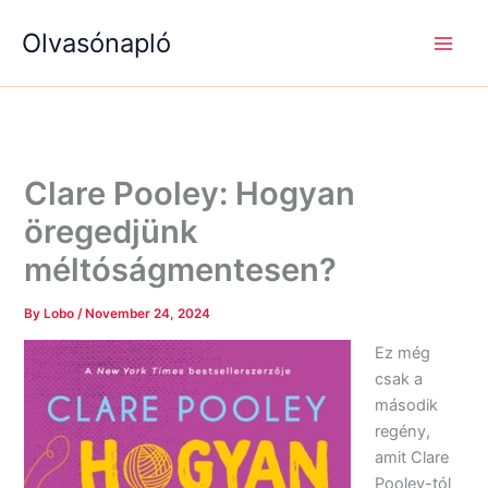
S
R
R
Skip
e
é
é
Olvasónapló
to
a
g
g
content
r
i
i
c
s
s
h
é
é
g
g
e
e
k
k
Clare Pooley: Hogyan
öregedjünk
méltóságmentesen?
By
Lobo
/
November 24, 2024
Ez még
csak a
második
regény,
amit Clare
Pooley-tól