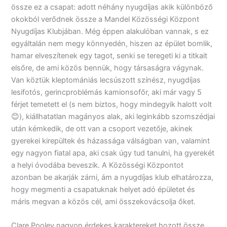
össze ez a csapat: adott néhány nyugdíjas akik különböző
okokból verődnek össze a Mandel Közösségi Központ
Nyugdíjas Klubjában. Még éppen alakulóban vannak, s ez
egyáltalán nem megy könnyedén, hiszen az épület bomlik,
hamar elveszítenek egy tagot, senki se teregeti ki a titkait
elsőre, de ami közös bennük, hogy társaságra vágynak.
Van köztük kleptomániás lecsúszott színész, nyugdíjas
lesifotós, gerincproblémás kamionsofőr, aki már vagy 5
férjet temetett el (s nem biztos, hogy mindegyik halott volt
😊), kiállhatatlan magányos alak, aki leginkább szomszédjai
után kémkedik, de ott van a csoport vezetője, akinek
gyerekei kirepültek és házassága válságban van, valamint
egy nagyon fiatal apa, aki csak úgy tud tanulni, ha gyerekét
a helyi óvodába beveszik. A Közösségi Központot
azonban be akarják zárni, ám a nyugdíjas klub elhatározza,
hogy megmenti a csapatuknak helyet adó épületet és
máris megvan a közös cél, ami összekovácsolja őket.
Clare Pooley nagyon érdekes karaktereket hozott össze,