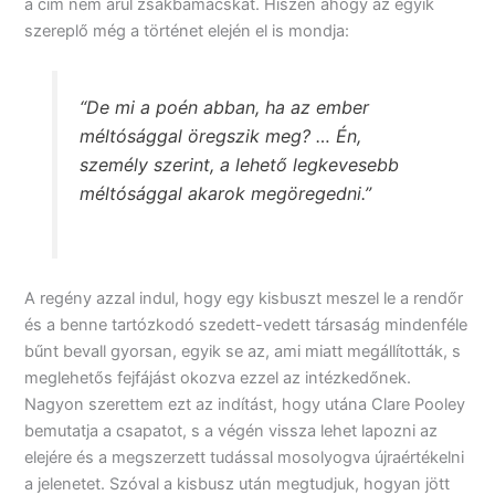
a cím nem árul zsákbamacskát. Hiszen ahogy az egyik
szereplő még a történet elején el is mondja:
“De mi a poén abban, ha az ember
méltósággal öregszik meg? … Én,
személy szerint, a lehető legkevesebb
méltósággal akarok megöregedni.”
A regény azzal indul, hogy egy kisbuszt meszel le a rendőr
és a benne tartózkodó szedett-vedett társaság mindenféle
bűnt bevall gyorsan, egyik se az, ami miatt megállították, s
meglehetős fejfájást okozva ezzel az intézkedőnek.
Nagyon szerettem ezt az indítást, hogy utána Clare Pooley
bemutatja a csapatot, s a végén vissza lehet lapozni az
elejére és a megszerzett tudással mosolyogva újraértékelni
a jelenetet. Szóval a kisbusz után megtudjuk, hogyan jött