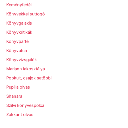
Keményfedél
Könyvekkel suttogó
Könyvgalaxis
Könyvkritikák
Könyvparfé
Könyvutca
Könyvvizsgálók
Mariann lakosztálya
Popkult, csajok satöbbi
Pupilla olvas
Shanara
Szilvi könyvespolca
Zakkant olvas