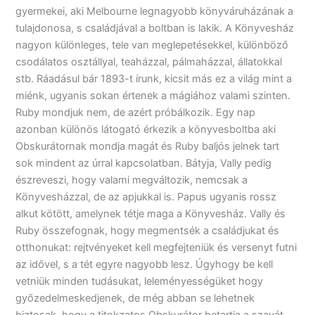
gyermekei, aki Melbourne legnagyobb könyváruházának a
tulajdonosa, s családjával a boltban is lakik. A Könyvesház
nagyon különleges, tele van meglepetésekkel, különböző
csodálatos osztállyal, teaházzal, pálmaházzal, állatokkal
stb. Ráadásul bár 1893-t írunk, kicsit más ez a világ mint a
miénk, ugyanis sokan értenek a mágiához valami szinten.
Ruby mondjuk nem, de azért próbálkozik. Egy nap
azonban különös látogató érkezik a könyvesboltba aki
Obskurátornak mondja magát és Ruby baljós jelnek tart
sok mindent az úrral kapcsolatban. Bátyja, Vally pedig
észreveszi, hogy valami megváltozik, nemcsak a
Könyvesházzal, de az apjukkal is. Papus ugyanis rossz
alkut kötött, amelynek tétje maga a Könyvesház. Vally és
Ruby összefognak, hogy megmentsék a családjukat és
otthonukat: rejtvényeket kell megfejteniük és versenyt futni
az idővel, s a tét egyre nagyobb lesz. Úgyhogy be kell
vetniük minden tudásukat, leleményességüket hogy
győzedelmeskedjenek, de még abban se lehetnek