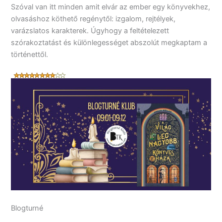
Szóval van itt minden amit elvár az ember egy könyvekhez,
olvasáshoz köthető regénytől: izgalom, rejtélyek,
varázslatos karakterek. Úgyhogy a feltételezett
szórakoztatást és különlegességet abszolút megkaptam a
történettől.
Blogturné