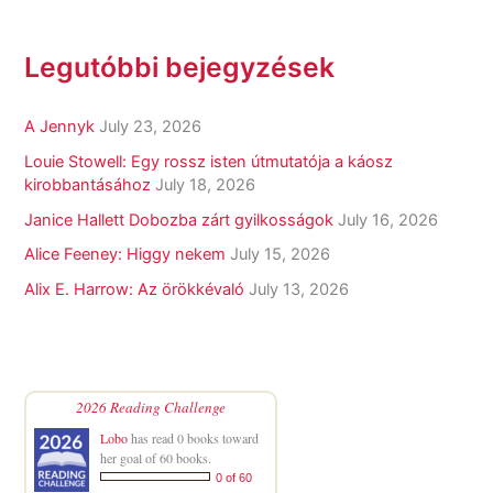
Legutóbbi bejegyzések
A Jennyk
July 23, 2026
Louie Stowell: Egy ​rossz isten útmutatója a káosz
kirobbantásához
July 18, 2026
Janice Hallett Dobozba zárt gyilkosságok
July 16, 2026
Alice Feeney: Higgy nekem
July 15, 2026
Alix E. Harrow: Az örökkévaló
July 13, 2026
2026 Reading Challenge
Lobo
has read 0 books toward
her goal of 60 books.
0 of 60