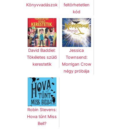
Könyvvadászok
feltörhetetlen
kód
David Baddiel:
Jessica
Tökéletes szülő
Townsend:
kerestetik
Morrigan Crow
négy próbája
Robin Stevens:
Hova tűnt Miss
Bell?