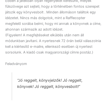
Ebben a játékban olyan regényeket keresünk, melyek
fülszövege azt sejteti, hogy a történetben fontos szerepet
játszik egy könyvesbolt . Minden állomáson találtok egy
idézetet. Nincs más dolgotok, mint a Rafflecopter
megfelelő sorába beírni, hogy mi annak a könyvnek a címe,
ahonnan származik az adott idézet.
(Figyelem! A megfejtéseket elküldés után nem áll
módunkban javítani. A nyertesnek 72 órán belül válaszolnia
kell a kiértesítő e-mailre, ellenkező esetben új nyertest
sorsolunk. A kiadó csak magyarországi címre postáz.)
Feladványom
“Jó reggelt, könyvjelzők! Jó reggelt,
könyvek! Jó reggelt, könyvesbolt!”