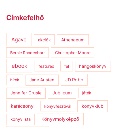
Címkefelhő
Agave
Athenaeum
akciók
Bernie Rhodenbarr
Christopher Moore
ebook
hangoskönyv
featured
fél
JD Robb
hírek
Jane Austen
Jubileum
Jennifer Crusie
játék
karácsony
könyvklub
könyvfesztivál
Könyvmolyképző
könyvlista