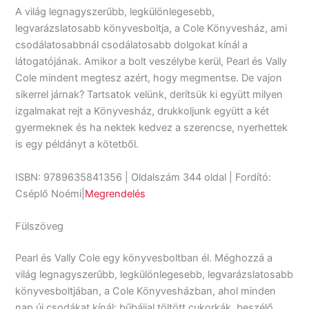
A világ legnagyszerűbb, legkülönlegesebb,
legvarázslatosabb könyvesboltja, a Cole Könyvesház, ami
csodálatosabbnál csodálatosabb dolgokat kínál a
látogatójának. Amikor a bolt veszélybe kerül, Pearl és Vally
Cole mindent megtesz azért, hogy megmentse. De vajon
sikerrel járnak? Tartsatok velünk, derítsük ki együtt milyen
izgalmakat rejt a Könyvesház, drukkoljunk együtt a két
gyermeknek és ha nektek kedvez a szerencse, nyerhettek
is egy példányt a kötetből.
ISBN: 9789635841356 | Oldalszám 344 oldal | Fordító:
Cséplő Noémi|
Megrendelés
Fülszöveg
Pearl és Vally Cole egy könyvesboltban él. Méghozzá a
világ legnagyszerűbb, legkülönlegesebb, legvarázslatosabb
könyvesboltjában, a Cole Könyvesházban, ahol minden
nap új csodákat kínál: bűbájjal töltött cukorkák, beszélő