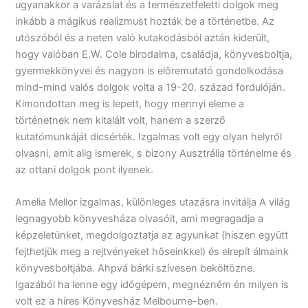
ugyanakkor a varázslat és a természetfeletti dolgok meg
inkább a mágikus realizmust hozták be a történetbe. Az
utószóból és a neten való kutakodásból aztán kiderült,
hogy valóban E.W. Cole birodalma, családja, könyvesboltja,
gyermekkönyvei és nagyon is előremutató gondolkodása
mind-mind valós dolgok volta a 19-20. század fordulóján.
Kimondottan meg is lepett, hogy mennyi eleme a
történetnek nem kitalált volt, hanem a szerző
kutatómunkáját dicsérték. Izgalmas volt egy olyan helyről
olvasni, amit alig ismerek, s bizony Ausztrália történelme és
az ottani dolgok pont ilyenek.
Amelia Mellor izgalmas, különleges utazásra invitálja A világ
legnagyobb könyvesháza olvasóit, ami megragadja a
képzeletünket, megdolgoztatja az agyunkat (hiszen együtt
fejthetjük meg a rejtvényeket hőseinkkel) és elrepít álmaink
könyvesboltjába. Ahpvá bárki szívesen beköltözne.
Igazából ha lenne egy időgépem, megnézném én milyen is
volt ez a híres Könyvesház Melbourne-ben.