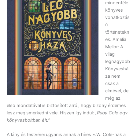
mindenféle
könyves
vonatkozás
ú
történetekn
ek. Amelia
Mellor: A
világ
legnagyobb
Könyveshá
za nem
csak a
címével, de
még az
első mondatával is biztosított arról, hogy bizony érdemes
lesz megismerkedni vele. Hiszen így indul:
„Ruby Cole egy
könyvesboltban élt.”
A lány és testvérei ugyanis annak a híres E.W. Cole-nak a