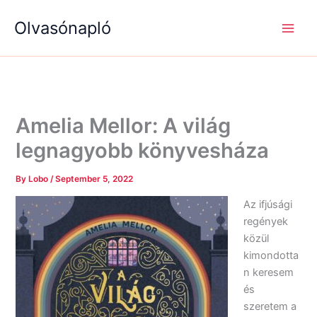
S
R
R
Skip
e
é
é
Olvasónapló
to
a
g
g
content
r
i
i
c
s
s
h
é
é
g
g
e
e
k
k
Amelia Mellor: A világ
legnagyobb könyvesháza
By
Lobo
/
September 5, 2022
Az ifjúsági
regények
közül
kimondotta
n keresem
és
szeretem a