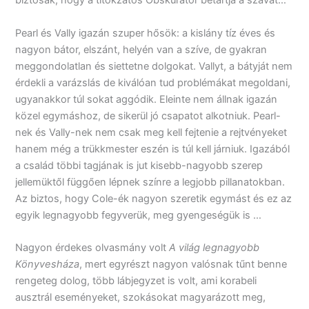
biztosak, hogy a titokzatos Obskurátor betartja a szavát…
Pearl és Vally igazán szuper hősök: a kislány tíz éves és
nagyon bátor, elszánt, helyén van a szíve, de gyakran
meggondolatlan és siettetne dolgokat. Vallyt, a bátyját nem
érdekli a varázslás de kiválóan tud problémákat megoldani,
ugyanakkor túl sokat aggódik. Eleinte nem állnak igazán
közel egymáshoz, de sikerül jó csapatot alkotniuk. Pearl-
nek és Vally-nek nem csak meg kell fejtenie a rejtvényeket
hanem még a trükkmester eszén is túl kell járniuk. Igazából
a család többi tagjának is jut kisebb-nagyobb szerep
jellemüktől függően lépnek színre a legjobb pillanatokban.
Az biztos, hogy Cole-ék nagyon szeretik egymást és ez az
egyik legnagyobb fegyverük, meg gyengeségük is …
Nagyon érdekes olvasmány volt
A világ legnagyobb
Könyvesháza
, mert egyrészt nagyon valósnak tűnt benne
rengeteg dolog, több lábjegyzet is volt, ami korabeli
ausztrál eseményeket, szokásokat magyarázott meg,