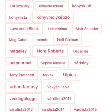
karácsony
könyvklub
könyvfesztivál
Könyvmolyképző
könyvlista
Lawrence Block
Loblowrimo
Matt Scudder
Meg Cabot
momlit
Neil Gaiman
netgalley
Nora Roberts
Oscar díj
paranormal
sárkány
Sophie Kinsella
Ulpius
Terry Pratchett
tervek
urban fantasy
Vavyan Fable
vendégblogger
várólista2011
várólista2012
várólista2014
Várólista2015