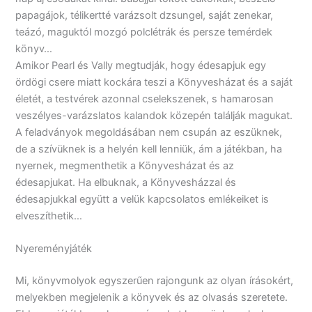
papagájok, télikertté varázsolt dzsungel, saját zenekar,
teázó, maguktól mozgó polclétrák és persze temérdek
könyv…
Amikor Pearl és Vally megtudják, hogy édesapjuk egy
ördögi csere miatt kockára teszi a Könyvesházat és a saját
életét, a testvérek azonnal cselekszenek, s hamarosan
veszélyes-varázslatos kalandok közepén találják magukat.
A feladványok megoldásában nem csupán az eszüknek,
de a szívüknek is a helyén kell lenniük, ám a játékban, ha
nyernek, megmenthetik a Könyvesházat és az
édesapjukat. Ha elbuknak, a Könyvesházzal és
édesapjukkal együtt a velük kapcsolatos emlékeiket is
elveszíthetik…
Nyereményjáték
Mi, könyvmolyok egyszerűen rajongunk az olyan írásokért,
melyekben megjelenik a könyvek és az olvasás szeretete.