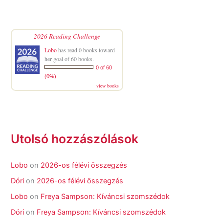
2026 Reading Challenge
Lobo
has read 0 books toward
her goal of 60 books.
0 of 60
(0%)
view books
Utolsó hozzászólások
Lobo
on
2026-os félévi összegzés
Dóri
on
2026-os félévi összegzés
Lobo
on
Freya Sampson: Kíváncsi szomszédok
Dóri
on
Freya Sampson: Kíváncsi szomszédok