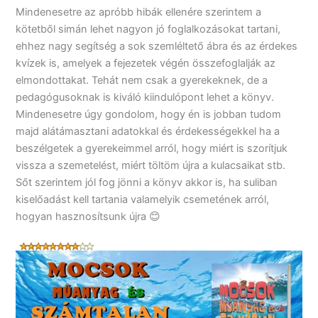
Mindenesetre az apróbb hibák ellenére szerintem a
kötetből simán lehet nagyon jó foglalkozásokat tartani,
ehhez nagy segítség a sok szemléltető ábra és az érdekes
kvízek is, amelyek a fejezetek végén összefoglalják az
elmondottakat. Tehát nem csak a gyerekeknek, de a
pedagógusoknak is kiváló kiindulópont lehet a könyv.
Mindenesetre úgy gondolom, hogy én is jobban tudom
majd alátámasztani adatokkal és érdekességekkel ha a
beszélgetek a gyerekeimmel arról, hogy miért is szorítjuk
vissza a szemetelést, miért töltöm újra a kulacsaikat stb.
Sőt szerintem jól fog jönni a könyv akkor is, ha suliban
kiselőadást kell tartania valamelyik csemetének arról,
hogyan hasznosítsunk újra 😊