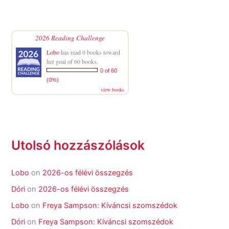
2026 Reading Challenge
Lobo
has read 0 books toward
her goal of 60 books.
0 of 60
(0%)
view books
Utolsó hozzászólások
Lobo
on
2026-os félévi összegzés
Dóri
on
2026-os félévi összegzés
Lobo
on
Freya Sampson: Kíváncsi szomszédok
Dóri
on
Freya Sampson: Kíváncsi szomszédok