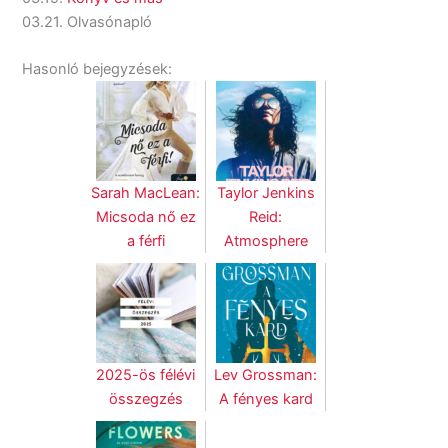
03.21. Olvasónapló
Hasonló bejegyzések:
Sarah MacLean:
Taylor Jenkins
Micsoda nő ez
Reid:
a férfi
Atmosphere
2025-ös félévi
Lev Grossman:
összegzés
A fényes kard