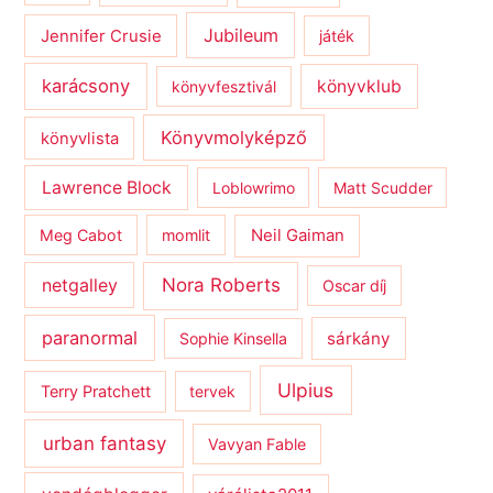
Jubileum
Jennifer Crusie
játék
karácsony
könyvklub
könyvfesztivál
Könyvmolyképző
könyvlista
Lawrence Block
Loblowrimo
Matt Scudder
Meg Cabot
momlit
Neil Gaiman
netgalley
Nora Roberts
Oscar díj
paranormal
sárkány
Sophie Kinsella
Ulpius
Terry Pratchett
tervek
urban fantasy
Vavyan Fable