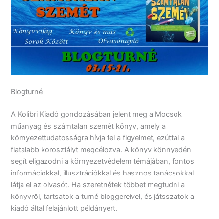
Blogturné
A Kolibri Kiadó gondozásában jelent meg a Mocsok ​
műanyag és számtalan szemét könyv, amely a
környezettudatosságra hívja fel a figyelmet, ezúttal a
fiatalabb korosztályt megcélozva. A könyv könnyedén
segít eligazodni a környezetvédelem témájában, fontos
információkkal, illusztrációkkal és hasznos tanácsokkal
látja el az olvasót. Ha szeretnétek többet megtudni a
könyvről, tartsatok a turné bloggereivel, és játsszatok a
kiadó által felajánlott példányért.