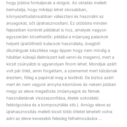
hogy jobbra forduljanak a dolgok. Az oktatás mellett
bemutatja, hogy miképp lehet okosabban,
környezettudatosabban választani és használni az
anyagokat, sőt újrahasznosítani. Ez utóbbira minden
fejezetben konkrét példákat is hoz, amelyek nagyon
egyszerűen követhetők: például a műanyag palackok
helyett újratölthető kulacsok használata, üvegből
dísztárgyak készítése vagy éppen hogy nem mindig a
hibátlan külsejű élelmiszert kell venni és megenni, mert a
kicsit csúnyább is ugyanolyan finom lehet. Mondjuk azért
volt pár ötlet, amin forgattam, a szememet mert túlzásnak
éreztem, főleg a papírnál meg a textilnél. De biztos azért
mert én nem vagyok annyira kézműves és nekem jobban
megy az eleve megelőzés (műanyagok és fémek
használatának visszaszorítása, ételek sokoldalú
feldolgozása és a komposztálás stb.). Amúgy eleve az
újrahasznosítás mellett kicsit több ötletet lehetett volna
adni az eleve kevesebb felesleg felhalmozására …