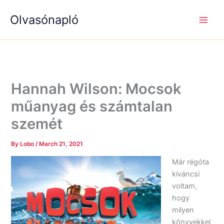
S
R
R
Skip
e
é
é
Olvasónapló
to
a
g
g
content
r
i
i
c
s
s
h
é
é
g
g
e
e
k
k
Hannah Wilson: Mocsok ​
műanyag és számtalan
szemét
By
Lobo
/
March 21, 2021
Már régóta
kíváncsi
voltam,
hogy
milyen
könyvekkel