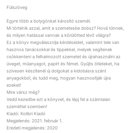
Fülszöveg
Egyre több a bolygónkat károsító szemét.
Mi történik azzal, amit a szemetesbe dobsz? Hová tűnnek,
és milyen hatással vannak a körülötted lévő világra?
Ez a könyv megválaszolja kérdéseidet, valamint tele van
hasznos tanácsokkal és tippekkel, melyek segítenek
csökkenteni a felhalmozott szemetet és újrahasználni az
üveget, műanyagot, papírt és fémet. Gyűjts ötleteket, ha
szívesen készítenél új dolgokat a kidobásra szánt
anyagokból, és tudd meg, hogyan hasznosítják újra
ezeket!
Mire vársz még?
Vedd kezedbe ezt a könyvet, és lépj fel a számtalan
szeméttel szemben!
Kiadó: Kolibri Kiadó
Megjelenés: 2021. február 1.
Eredeti megjelenés: 2020