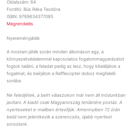
Oldalszám: 64
Fordító: Bús Réka Teodóra
ISBN: 9789634377085
Megrendelés
Nyereményjáték
A mostani játék során minden állomáson egy, a
környezetvédelemmel kapcsolatos fogalommagyarázatot
fogtok találni, a feladat pedig az lesz, hogy kitaláljátok a
fogalmat, és beírjátok a Rafflecopter doboz megfelelő
sorába.
Ne feledjétek, a beírt válaszokon már nem áll módunkban
javítani. A kiadó csak Magyarország területére postáz. A
nyerteseket e-mailben értesítjük. Amennyiben 72 órán
belül nem jelentkezik a szerencsés, újabb nyertest
sorsolunk.