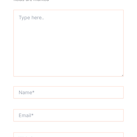
Type
here..
Name*
Email*
Website