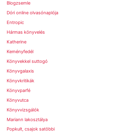
Blogzsemle
Dóri online olvasónaplója
Entropic
Hármas könyvelés
Katherine
Keményfedél
Könyvekkel suttogó
Könyvgalaxis
Könyvkritikák
Könyvparfé
Könyvutca
Könyvvizsgálók
Mariann lakosztálya
Popkult, csajok satöbbi