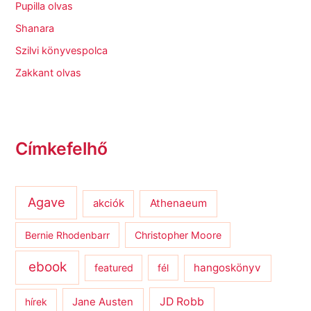
Pupilla olvas
Shanara
Szilvi könyvespolca
Zakkant olvas
Címkefelhő
Agave
Athenaeum
akciók
Bernie Rhodenbarr
Christopher Moore
ebook
hangoskönyv
featured
fél
JD Robb
hírek
Jane Austen