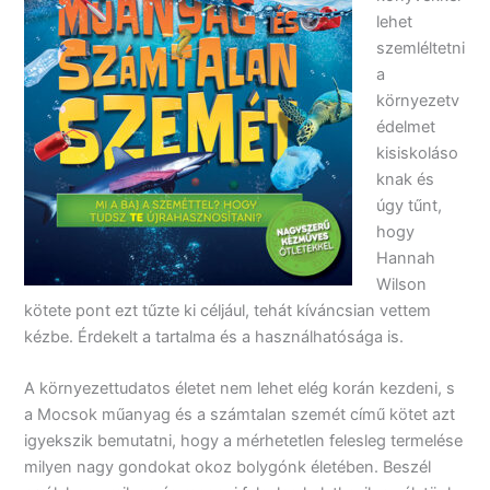
lehet
szemléltetni
a
környezetv
édelmet
kisiskoláso
knak és
úgy tűnt,
hogy
Hannah
Wilson
kötete pont ezt tűzte ki céljául, tehát kíváncsian vettem
kézbe. Érdekelt a tartalma és a használhatósága is.
A környezettudatos életet nem lehet elég korán kezdeni, s
a Mocsok műanyag és a számtalan szemét című kötet azt
igyekszik bemutatni, hogy a mérhetetlen felesleg termelése
milyen nagy gondokat okoz bolygónk életében. Beszél