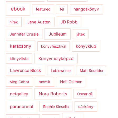
ebook
hangoskönyv
featured
fél
JD Robb
hírek
Jane Austen
Jubileum
Jennifer Crusie
játék
karácsony
könyvklub
könyvfesztivál
Könyvmolyképző
könyvlista
Lawrence Block
Loblowrimo
Matt Scudder
Meg Cabot
momlit
Neil Gaiman
netgalley
Nora Roberts
Oscar díj
paranormal
sárkány
Sophie Kinsella