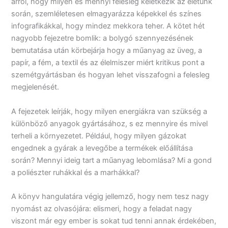
arról, hogy milyen és mennyi felesleg keletkezik az életünk
során, szemléletesen elmagyarázza képekkel és színes
infografikákkal, hogy mindez mekkora teher. A kötet hét
nagyobb fejezetre bomlik: a bolygó szennyezésének
bemutatása után körbejárja hogy a műanyag az üveg, a
papír, a fém, a textil és az élelmiszer miért kritikus pont a
szemétgyártásban és hogyan lehet visszafogni a felesleg
megjelenését.
A fejezetek leírják, hogy milyen energiákra van szükség a
különböző anyagok gyártásához, s ez mennyire és mivel
terheli a környezetet. Például, hogy milyen gázokat
engednek a gyárak a levegőbe a termékek előállítása
során? Mennyi ideig tart a műanyag lebomlása? Mi a gond
a poliészter ruhákkal és a marhákkal?
A könyv hangulatára végig jellemző, hogy nem tesz nagy
nyomást az olvasójára: elismeri, hogy a feladat nagy
viszont már egy ember is sokat tud tenni annak érdekében,