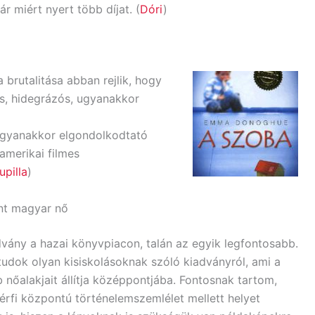
 miért nyert több díjat. (
Dóri
)
 brutalitása abban rejlik, hogy
s, hidegrázós, ugyanakkor
ugyanakkor elgondolkodtató
amerikai filmes
upilla
)
ánt magyar nő
dvány a hazai könyvpiacon, talán az egyik legfontosabb.
udok olyan kisiskolásoknak szóló kiadványról, ami a
 nőalakjait állítja középpontjába. Fontosnak tartom,
érfi központú történelemszemlélet mellett helyet