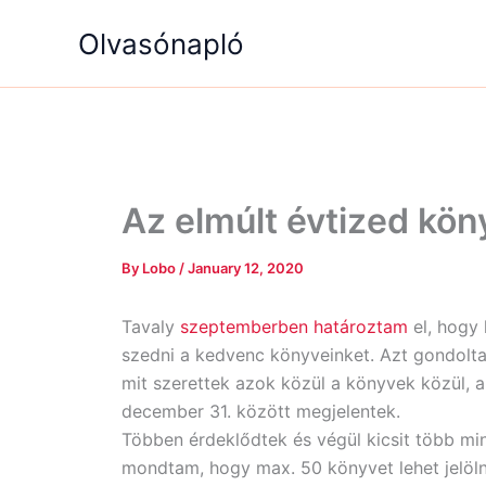
Skip
Olvasónapló
to
content
Az elmúlt évtized kön
By
Lobo
/
January 12, 2020
Tavaly
szeptemberben határoztam
el, hogy 
szedni a kedvenc könyveinket. Azt gondolta
mit szerettek azok közül a könyvek közül, 
december 31. között megjelentek.
Többen érdeklődtek és végül kicsit több min
mondtam, hogy max. 50 könyvet lehet jelölni