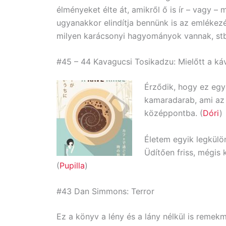
élményeket élte át, amikről ő is ír – vagy –
ugyanakkor elindítja bennünk is az emlékezé
milyen karácsonyi hagyományok vannak, stb
#45 – 44 Kavagucsi Tosikadzu: Mielőtt a káv
Érződik, hogy ez egy
kamaradarab, ami az 
középpontba. (
Dóri
)
Életem egyik legkülö
Üdítően friss, mégis 
(
Pupilla
)
#43 Dan Simmons: Terror
Ez a könyv a lény és a lány nélkül is remek