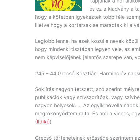
kapjanak a női alako
és ez a kiadvány a ta
hogy a kötetben igyekeztek több féle szempon
illetve hogy a kortársak se maradtak ki a vá
Legjobb lenne, ha ezek közül a nevek közül
hogy mindenki tisztában legyen vele, az emb
nem képviselőjének jelentős szerepe van, volt
#45 – 44 Grecsó Krisztián: Harminc év naps
Sok írás nagyon tetszett, szó szerint mélyre
publikációk vagy szívszorítóak, vagy szív
nagyon helyesek. … Az egyik novella napok
megrökönyödtem rajta. És ami a vicces, egy 
(
Ildikó
)
Grecsó történeteinek erőssége szerintem a