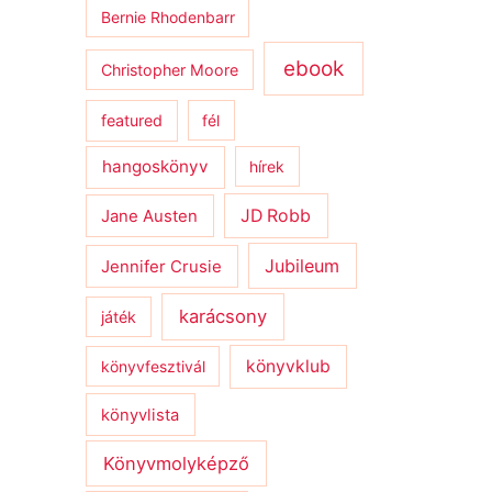
Bernie Rhodenbarr
ebook
Christopher Moore
featured
fél
hangoskönyv
hírek
JD Robb
Jane Austen
Jubileum
Jennifer Crusie
karácsony
játék
könyvklub
könyvfesztivál
könyvlista
Könyvmolyképző