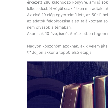
érkezett 280 különböző könyvre, ami jó sok
lelkesedésből végül csak 14-en maradtak, a
Az első 10 elég egyértelmű lett, az 50-11 h
az adatok feldolgozása alatt találkoztam s
nem olvasok a témában.
Akárcsak 10 éve, ismét 5 részletben fogom 
Nagyon köszönöm azoknak, akik velem játsz
🙂 Jöjjön akkor a top50 első etapja.