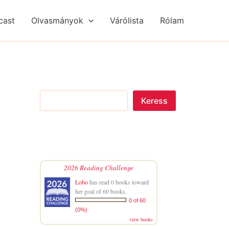
S
R
R
e
é
é
cast
Olvasmányok
Várólista
Rólam
a
g
g
r
i
i
c
s
s
h
é
é
g
g
e
e
k
k
Keress
2026 Reading Challenge
Lobo
has read 0 books toward
her goal of 60 books.
0 of 60
(0%)
view books