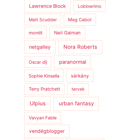
Lawrence Block
Loblowrimo
Matt Scudder
Meg Cabot
momlit
Neil Gaiman
netgalley
Nora Roberts
paranormal
Oscar díj
sárkány
Sophie Kinsella
Terry Pratchett
tervek
Ulpius
urban fantasy
Vavyan Fable
vendégblogger