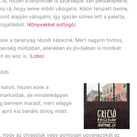
k is, hiszen a lányoknak is szükségük van példaképekre,
nú rá, hogy lenne miből válogatni. Külön tetszett benne,
t alapján válogatni, így igazán színes lett a paletta,
logatásból. (
Könyvekkel suttogó
)
 sok a tananyag részét képezné. Mert nagyon fontos,
eriség múltjában, jelenében és jövőjében is mindkét
 és lesz is. (
Lobo
)
ütés
 hatolt, hiszen ezek a
bemarkolóak, de mindenképpen
ig bennem maradt, mert eléggé
apró kis banális dolog miatt.
z, hogy az olvasójuk vagy pontosan ugyanazokat az