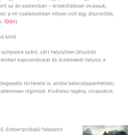
 mint az én esetemben – érdeklődéssel olvassuk,
st: a mi családunkban milyen volt egy disznóölés,
. (
Dóri
)
é kihűl
 színpadra szánt, zárt helyszínen játszódó
emberi kapcsolatokat és érzelmeket helyezi a
nlegesebb története is, amibe belecsöppenhettem.
kellemesen régimódi. Kivételes regény, olvassátok.
mű. Embertpróbáló feladatot