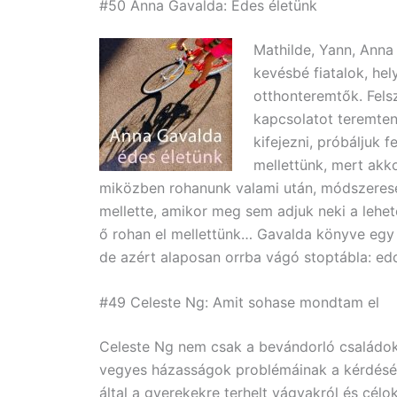
#50 Anna Gavalda: Édes életünk
Mathilde, Yann, Anna
kevésbé fiatalok, he
otthonteremtők. Fels
kapcsolatot teremten
kifejezni, próbáljuk 
mellettünk, mert akk
miközben rohanunk valami után, módszeresen
mellette, amikor meg sem adjuk neki a lehet
ő rohan el mellettünk… Gavalda könyve egy r
de azért alaposan orrba vágó stoptábla: edd
#49 Celeste Ng: Amit sohase mondtam el
Celeste Ng nem csak a bevándorló családok k
vegyes házasságok problémáinak a kérdésév
által a gyerekekre terhelt vágyakról és cél