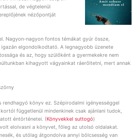
rtással, de végtelenül
ereplőjének nézőpontját
l. Nagyon-nagyon fontos témákat gyúr össze,
s igazán elgondolkodtató. A legnagyobb üzenete
ossága és az, hogy szülőként a gyermekekre nem
múltunkban kihagyott vágyainkat ráerőltetni, mert annak
szörny
és rendhagyó könyv ez. Szépirodalmi igényességgel
 kortól függetlenül mindenkinek csak ajánlani tudok,
atott éntörténetei. (
Könyvekkel suttogó
)
olt elolvasni a könyvet, főleg az utolsó oldalakat.
esék, és utólag átgondolva annyi bölcsesség van