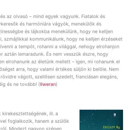
 és az olvasó – mind egyek vagyunk. Fiatalok és
lykeresők és harmóniára vágyók, menekülők és
zínességbe és lájkokba menekülünk, hogy ne kelljen
i, szmájlikkal kommunikálunk, hogy ne kelljen érzéseket
felvenni a tempót, rohanni a világgal, nehogy elrohanjon
or aztán lemaradunk. És nem vesszük észre, hogy
 elrohanunk az életünk mellett – igen, mi rohanunk el
őséget arra, hogy valami értékes süljön ki belőle. Nem
övidre vágott, szellősen szedett, franciásan elegáns,
ig és ne tovább! (
Ilweran
)
irekesztettségének, ill. a
el foglalkozik, hanem a szülők
okról. Mindezt nagyon szépen