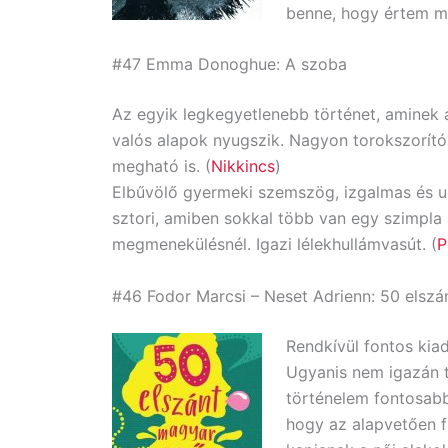
benne, hogy értem már
#47 Emma Donoghue: A szoba
Az egyik legkegyetlenebb történet, aminek a
valós alapok nyugszik. Nagyon torokszorító
megható is. (
Nikkincs
)
Elbűvölő gyermeki szemszög, izgalmas és 
sztori, amiben sokkal több van egy szimpla 
megmenekülésnél. Igazi lélekhullámvasút. (
P
#46 Fodor Marcsi – Neset Adrienn: 50 elsz
Rendkívül fontos kia
Ugyanis nem igazán t
történelem fontosabb
hogy az alapvetően f