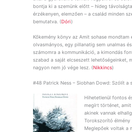
bontja ki a szemünk előtt – hideg távolságta
érzékenyen, elemzően – a család minden sz
bemutatva. (
Dóri
)
Kőkemény könyv az Amit sohase mondtam e
olvasmányos, egy pillanatig sem unalmas é
számomra a kommunikáció, a kimondás font
szabad a saját elcseszett lehetőségeinket, 
nagyon nem jó vége lesz. (
Nikkincs
)
#48 Patrick Ness – Siobhan Dowd: Szólít a 
Hihetetlenül fontos 
megírt történet, amit
akinek vannak elhallg
Torokszorító élmény v
Meglepőek voltak a m