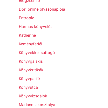
Blogzsemle
Dóri online olvasónaplója
Entropic
Hármas könyvelés
Katherine
Keményfedél
Könyvekkel suttogó
Könyvgalaxis
Könyvkritikák
Könyvparfé
Könyvutca
Könyvvizsgálók
Mariann lakosztálya