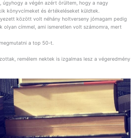
, úgyhogy a végén azért örültem, hogy a nagy
kik könyvcímeket és értékeléseket küldtek.
elyezett között volt néhány holtverseny jómagam pedig
ok olyan címmel, ami ismeretlen volt számomra, mert
megmutatni a top 50-t.
ottak, remélem nektek is izgalmas lesz a végeredmény