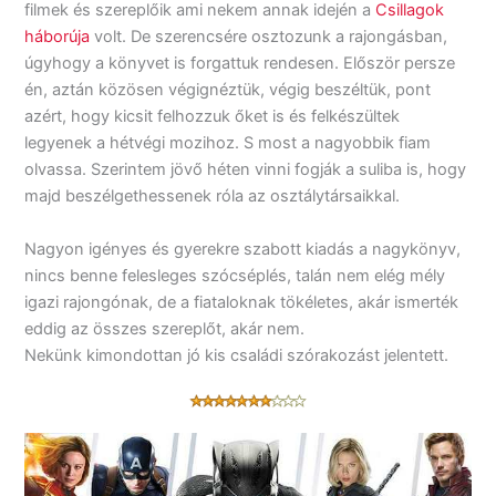
filmek és szereplőik ami nekem annak idején a
Csillagok
háborúja
volt. De szerencsére osztozunk a rajongásban,
úgyhogy a könyvet is forgattuk rendesen. Először persze
én, aztán közösen végignéztük, végig beszéltük, pont
azért, hogy kicsit felhozzuk őket is és felkészültek
legyenek a hétvégi mozihoz. S most a nagyobbik fiam
olvassa. Szerintem jövő héten vinni fogják a suliba is, hogy
majd beszélgethessenek róla az osztálytársaikkal.
Nagyon igényes és gyerekre szabott kiadás a nagykönyv,
nincs benne felesleges szócséplés, talán nem elég mély
igazi rajongónak, de a fiataloknak tökéletes, akár ismerték
eddig az összes szereplőt, akár nem.
Nekünk kimondottan jó kis családi szórakozást jelentett.