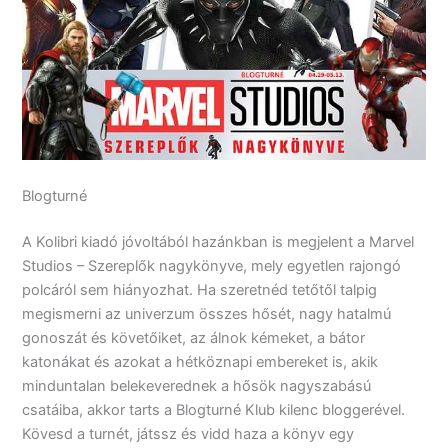
Blogturné
A Kolibri kiadó jóvoltából hazánkban is megjelent a Marvel
Studios – Szereplők nagykönyve, mely egyetlen rajongó
polcáról sem hiányozhat. Ha szeretnéd tetőtől talpig
megismerni az univerzum összes hősét, nagy hatalmú
gonoszát és követőiket, az álnok kémeket, a bátor
katonákat és azokat a hétköznapi embereket is, akik
minduntalan belekeverednek a hősök nagyszabású
csatáiba, akkor tarts a Blogturné Klub kilenc bloggerével.
Kövesd a turnét, játssz és vidd haza a könyv egy