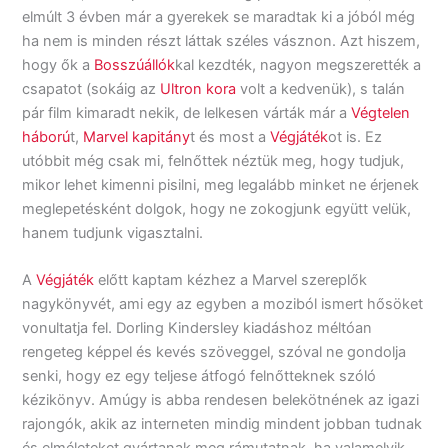
elmúlt 3 évben már a gyerekek se maradtak ki a jóból még
ha nem is minden részt láttak széles vásznon. Azt hiszem,
hogy ők a
Bosszúállók
kal kezdték, nagyon megszerették a
csapatot (sokáig az
Ultron kora
volt a kedvenük), s talán
pár film kimaradt nekik, de lelkesen várták már a
Végtelen
háború
t,
Marvel kapitány
t és most a
Végjáték
ot is. Ez
utóbbit még csak mi, felnőttek néztük meg, hogy tudjuk,
mikor lehet kimenni pisilni, meg legalább minket ne érjenek
meglepetésként dolgok, hogy ne zokogjunk együtt velük,
hanem tudjunk vigasztalni.
A
Végjáték
előtt kaptam kézhez a Marvel szereplők
nagykönyvét, ami egy az egyben a moziból ismert hősöket
vonultatja fel. Dorling Kindersley kiadáshoz méltóan
rengeteg képpel és kevés szöveggel, szóval ne gondolja
senki, hogy ez egy teljese átfogó felnőtteknek szóló
kézikönyv. Amúgy is abba rendesen belekötnének az igazi
rajongók, akik az interneten mindig mindent jobban tudnak