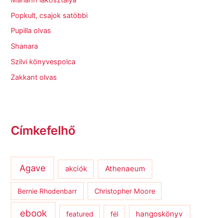
Popkult, csajok satöbbi
Pupilla olvas
Shanara
Szilvi könyvespolca
Zakkant olvas
Címkefelhő
Agave
Athenaeum
akciók
Bernie Rhodenbarr
Christopher Moore
ebook
hangoskönyv
featured
fél