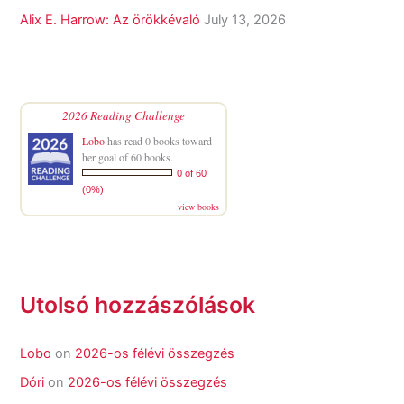
Alix E. Harrow: Az örökkévaló
July 13, 2026
2026 Reading Challenge
Lobo
has read 0 books toward
her goal of 60 books.
0 of 60
(0%)
view books
Utolsó hozzászólások
Lobo
on
2026-os félévi összegzés
Dóri
on
2026-os félévi összegzés