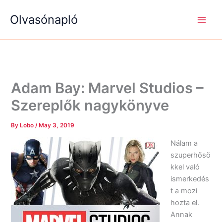
S
R
R
Skip
e
é
é
Olvasónapló
to
a
g
g
content
r
i
i
c
s
s
h
é
é
g
g
e
e
k
k
Adam Bay: Marvel Studios –
Szereplők nagykönyve
By
Lobo
/
May 3, 2019
Nálam a
szuperhősö
kkel való
ismerkedés
t a mozi
hozta el.
Annak