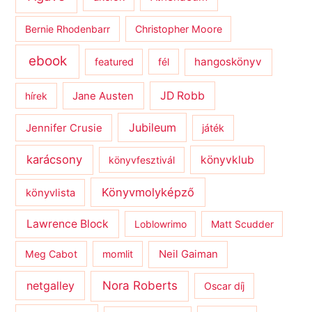
Bernie Rhodenbarr
Christopher Moore
ebook
hangoskönyv
featured
fél
JD Robb
hírek
Jane Austen
Jubileum
Jennifer Crusie
játék
karácsony
könyvklub
könyvfesztivál
Könyvmolyképző
könyvlista
Lawrence Block
Loblowrimo
Matt Scudder
Meg Cabot
momlit
Neil Gaiman
netgalley
Nora Roberts
Oscar díj