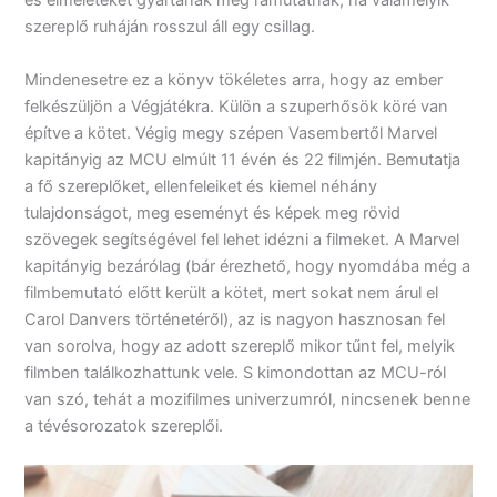
és elméleteket gyártanak meg rámutatnak, ha valamelyik
szereplő ruháján rosszul áll egy csillag.
Mindenesetre ez a könyv tökéletes arra, hogy az ember
felkészüljön a Végjátékra. Külön a szuperhősök köré van
építve a kötet. Végig megy szépen Vasembertől Marvel
kapitányig az MCU elmúlt 11 évén és 22 filmjén. Bemutatja
a fő szereplőket, ellenfeleiket és kiemel néhány
tulajdonságot, meg eseményt és képek meg rövid
szövegek segítségével fel lehet idézni a filmeket. A Marvel
kapitányig bezárólag (bár érezhető, hogy nyomdába még a
filmbemutató előtt került a kötet, mert sokat nem árul el
Carol Danvers történetéről), az is nagyon hasznosan fel
van sorolva, hogy az adott szereplő mikor tűnt fel, melyik
filmben találkozhattunk vele. S kimondottan az MCU-ról
van szó, tehát a mozifilmes univerzumról, nincsenek benne
a tévésorozatok szereplői.