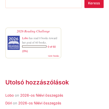
Keress
2026 Reading Challenge
Lobo
has read 0 books toward
her goal of 60 books.
0 of 60
(0%)
view books
Utolsó hozzászólások
Lobo
on
2026-os félévi összegzés
Dóri
on
2026-os félévi összegzés