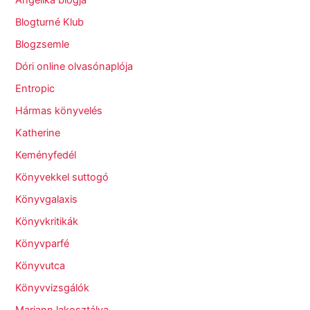
Angelika blogja
Blogturné Klub
Blogzsemle
Dóri online olvasónaplója
Entropic
Hármas könyvelés
Katherine
Keményfedél
Könyvekkel suttogó
Könyvgalaxis
Könyvkritikák
Könyvparfé
Könyvutca
Könyvvizsgálók
Mariann lakosztálya