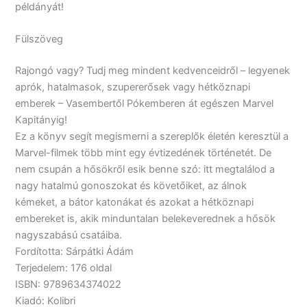
példányát!
Fülszöveg
Rajongó vagy? Tudj meg mindent kedvenceidről – legyenek
aprók, hatalmasok, szupererősek vagy hétköznapi
emberek – Vasembertől Pókemberen át egészen Marvel
Kapitányig!
Ez a könyv segít megismerni a szereplők életén keresztül a
Marvel-filmek több mint egy évtizedének történetét. De
nem csupán a hősökről esik benne szó: itt megtalálod a
nagy hatalmú gonoszokat és követőiket, az álnok
kémeket, a bátor katonákat és azokat a hétköznapi
embereket is, akik minduntalan belekeverednek a hősök
nagyszabású csatáiba.
Fordította: Sárpátki Ádám
Terjedelem: 176 oldal
ISBN: 9789634374022
Kiadó: Kolibri