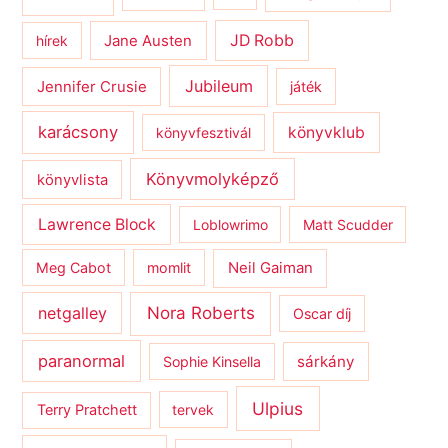
JD Robb
hírek
Jane Austen
Jubileum
Jennifer Crusie
játék
karácsony
könyvklub
könyvfesztivál
Könyvmolyképző
könyvlista
Lawrence Block
Loblowrimo
Matt Scudder
Meg Cabot
momlit
Neil Gaiman
netgalley
Nora Roberts
Oscar díj
paranormal
sárkány
Sophie Kinsella
Ulpius
Terry Pratchett
tervek