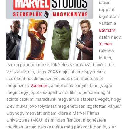
idején
roppant
izgatottan
vártam a
Batmant
,
aztán nagy
X-men
rajongó
lettem,
ezek a popcorn mozik tökéletes szórakozást nyújtottak.
Visszanéztem, hogy 2008 májusában kisgyerekes
szülőként hatalmas szervezések után mentünk el
megnézni a
Vasemer
t, amiről csak ennyit írtam: „végre
megint egy jópofa szuperhősös film, s persze megint
szinte csak mi maradtunk megvárni a stáblista végét, hogy
2 év múlva jövő folytatást meglehetősen izgatottan várjuk.”
Úgyhogy megvett engem kilóra a Marvel Filmes
Univerzuma (MCU) és minden filmüket megnéztem
moziban, aztán persze utána még párszor itthon is, s az