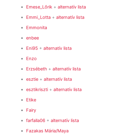
Emese_Lőrik
+
alternatív lista
Emmi_Lotta
+
alternatív lista
Emmonita
enbee
Eni95
+
alternatív lista
Enzo
Erzsébeth
+
alternatív lista
esztie
+
alternatív lista
esztikriszti
+
alternatív lista
Etike
Fairy
farfalla06
+
alternatív lista
Fazakas Mária/Maya