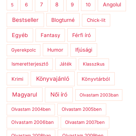
8
Angolul
7
9
6
10
5
Bestseller
Blogturné
Chick-lit
Egyéb
Férfi író
Fantasy
Humor
Ifjúsági
Gyerekpolc
Ismeretterjesztő
Játék
Klasszikus
Könyvajánló
Krimi
Könyvtárból
Magyarul
Női író
Olvastam 2003ban
Olvastam 2004ben
Olvastam 2005ben
Olvastam 2006ban
Olvastam 2007ben
Olvastam 2009ben
Olvastam 2008ban