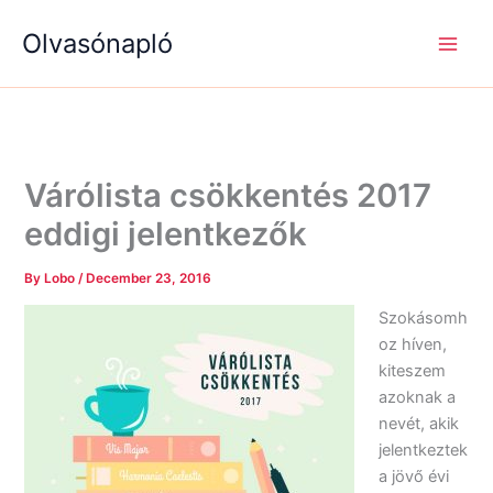
S
R
R
Skip
e
é
é
Olvasónapló
to
a
g
g
content
r
i
i
c
s
s
h
é
é
g
g
e
e
k
k
Várólista csökkentés 2017
eddigi jelentkezők
By
Lobo
/
December 23, 2016
Szokásomh
oz híven,
kiteszem
azoknak a
nevét, akik
jelentkeztek
a jövő évi