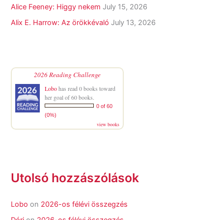
Alice Feeney: Higgy nekem
July 15, 2026
Alix E. Harrow: Az örökkévaló
July 13, 2026
2026 Reading Challenge
Lobo
has read 0 books toward
her goal of 60 books.
0 of 60
(0%)
view books
Utolsó hozzászólások
Lobo
on
2026-os félévi összegzés
Dóri
on
2026-os félévi összegzés