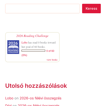
Keress
2026 Reading Challenge
Lobo
has read 0 books toward
her goal of 60 books.
0 of 60
(0%)
view books
Utolsó hozzászólások
Lobo
on
2026-os félévi összegzés
Dóri
on
2026-os félévi összegzés