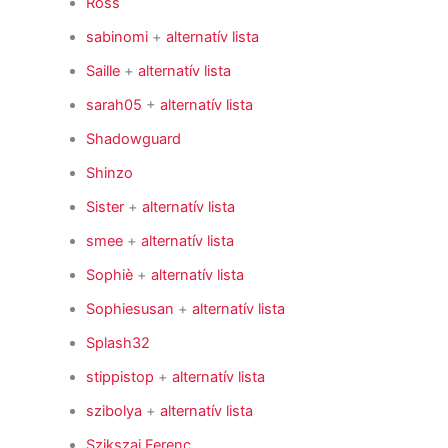
Ross
sabinomi
+
alternatív lista
Saille
+
alternatív lista
sarah05
+
alternatív lista
Shadowguard
Shinzo
Sister
+
alternatív lista
smee
+
alternatív lista
Sophiè
+
alternatív lista
Sophiesusan
+
alternatív lista
Splash32
stippistop
+
alternatív lista
szibolya
+
alternatív lista
Szikszai Ferenc