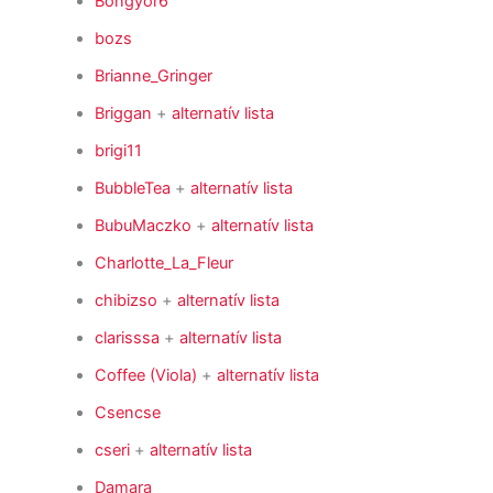
Böngyör6
bozs
Brianne_Gringer
Briggan
+
alternatív lista
brigi11
BubbleTea
+
alternatív lista
BubuMaczko
+
alternatív lista
Charlotte_La_Fleur
chibizso
+
alternatív lista
clarisssa
+
alternatív lista
Coffee (Viola)
+
alternatív lista
Csencse
cseri
+
alternatív lista
Damara