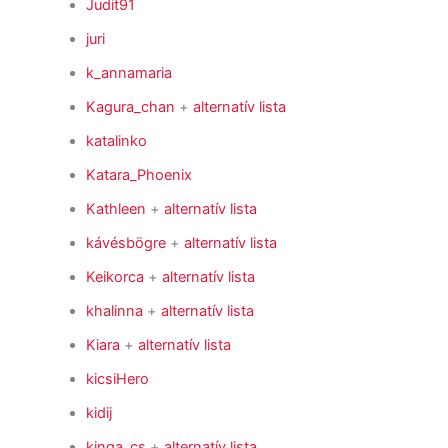
Judit91
juri
k_annamaria
Kagura_chan
+
alternatív lista
katalinko
Katara_Phoenix
Kathleen
+
alternatív lista
kávésbögre
+
alternatív lista
Keikorca
+
alternatív lista
khalinna
+
alternatív lista
Kiara
+
alternatív lista
kicsiHero
kidij
kinga_cs
+
alternatív lista