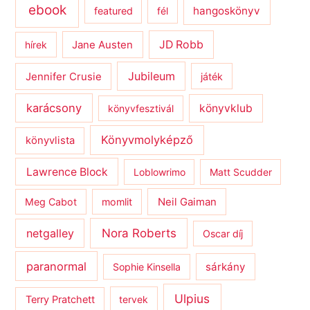
ebook
hangoskönyv
featured
fél
JD Robb
hírek
Jane Austen
Jubileum
Jennifer Crusie
játék
karácsony
könyvklub
könyvfesztivál
Könyvmolyképző
könyvlista
Lawrence Block
Loblowrimo
Matt Scudder
Meg Cabot
momlit
Neil Gaiman
netgalley
Nora Roberts
Oscar díj
paranormal
sárkány
Sophie Kinsella
Ulpius
Terry Pratchett
tervek