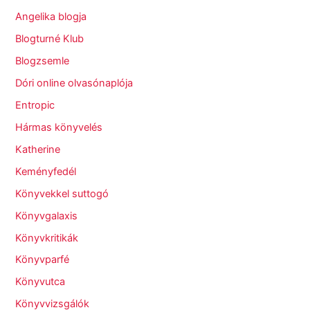
Angelika blogja
Blogturné Klub
Blogzsemle
Dóri online olvasónaplója
Entropic
Hármas könyvelés
Katherine
Keményfedél
Könyvekkel suttogó
Könyvgalaxis
Könyvkritikák
Könyvparfé
Könyvutca
Könyvvizsgálók