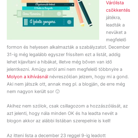
Várólista
csökkentés
játékra,
leadták a
nevüket a
megfelelő
formon és helyesen alkalmazták a szabályzatot. December
31-ig még legalább egyszer frissítem ezt a listát, addig
lehet kijavítani a hibákat, illetve még bőven van idő
jelentkezni. Amúgy arról ami nem megfelelő többnyire a
Molyon a kihívásnál
névreszólóan jelzem, hogy mi a gond.
Aki nem játszik ott, annak meg pl. a blogján, de erre még
nem nagyon került sor 🙂
Akihez nem szólok, csak csillagozom a hozzászólását, az
azt jelenti, hogy nála minden OK és ha leadta nevét a
blogon akkor az alábbi listában szerepelnie is kell!
Az itteni lista a december 23 reggel 9-ig leadott