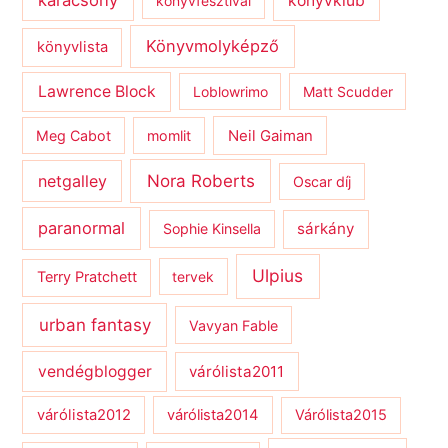
könyvklub
könyvfesztivál
Könyvmolyképző
könyvlista
Lawrence Block
Loblowrimo
Matt Scudder
Meg Cabot
momlit
Neil Gaiman
netgalley
Nora Roberts
Oscar díj
paranormal
sárkány
Sophie Kinsella
Ulpius
Terry Pratchett
tervek
urban fantasy
Vavyan Fable
vendégblogger
várólista2011
várólista2012
várólista2014
Várólista2015