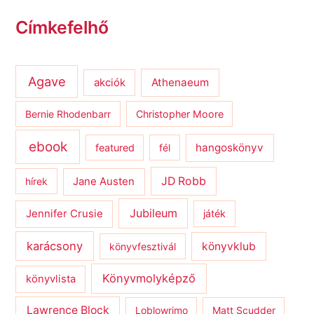
Címkefelhő
Agave
Athenaeum
akciók
Bernie Rhodenbarr
Christopher Moore
ebook
hangoskönyv
featured
fél
JD Robb
hírek
Jane Austen
Jubileum
Jennifer Crusie
játék
karácsony
könyvklub
könyvfesztivál
Könyvmolyképző
könyvlista
Lawrence Block
Loblowrimo
Matt Scudder