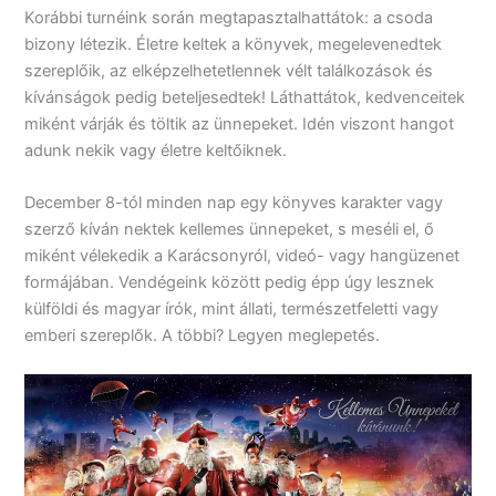
Korábbi turnéink során megtapasztalhattátok: a csoda
bizony létezik. Életre keltek a könyvek, megelevenedtek
szereplőik, az elképzelhetetlennek vélt találkozások és
kívánságok pedig beteljesedtek! Láthattátok, kedvenceitek
miként várják és töltik az ünnepeket. Idén viszont hangot
adunk nekik vagy életre keltőiknek.
December 8-tól minden nap egy könyves karakter vagy
szerző kíván nektek kellemes ünnepeket, s meséli el, ő
miként vélekedik a Karácsonyról, videó- vagy hangüzenet
formájában. Vendégeink között pedig épp úgy lesznek
külföldi és magyar írók, mint állati, természetfeletti vagy
emberi szereplők. A többi? Legyen meglepetés.