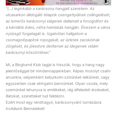
“(…) leginkább a karácsony hangjait szeretem. Az
utcasarkon álldogáló télapók csengettyűinek csilingelését,
az ismerős karácsonyi slágerek dallamait a fonográfon és
a kántálók édes, néha hamiskás hangján. Élvezem a város
nyüzsgő forgatagát is. Izgatottan hallgatom a
csomagolópapírok ropogását, az üzletek zacskóinak
zörgését, és jókedvre derítenek az idegenek vidám
karácsonyi köszöntései.”
Mi, a Blogturné Klub tagjai is hisszük, hogy a hang nagy
jelentőséggel bír mindennapjainkban. Képes mosolyt csalni
arcunkra, selyemként beburkolni szívünket-lelkünket, vagy
egyszerűen csak elringatni bennünket. Olyan csoda, mely
szemünket lehunyva is emlékeket, rég elfeledett érzéseket,
illatokat, szeretteket tud felidézni.
Ezért most egy rendhagyó, karácsonyváró turnézásra
invitálunk Benneteket!