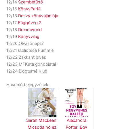
12/14
Szembetűnő
12/15
KönyvParfé
12/16
Deszy könyvajánlója
12/17
Függővég 2
12/18
Dreamworld
12/19
Könyvvilág
12/20 Olvasónapló
12/21 Biblioteca Fummie
12/22 Zakkant olvas
12/23 MFKata gondolatai
12/24 Blogturné Klub
Hasonló bejegyzések:
Sarah MacLean:
Alexandra
Micsoda nő ez
Potter: Egy