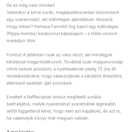
De ez még nem minden!
Valamikor a turné során, meglepetésszerűen kisorsolunk
egy szerencsést, aki különleges ajándékban részesül.
Hogy miben? Kemese Fannitól fog kapni egy különleges
(Pippa mentes) karácsonyi képeslapot – a többi viszont
maradjon titok.
Fontos! A játékban csak az vesz részt, aki mindegyik
kérdéssel megpróbálkozott. Továbbá csak magyarországi
címre tudunk postázni, a nyerteseknek pedig 72 óra áll
rendelkezésükre, hogy válaszoljanak a kiküldött értesítőre,
ellenkező esetben újat sorsolunk.
Emellett a Rafflecopter doboz megfelelő sorába
beírhatjátok, melyik nyereményt szeretnétek leginkább
(ettől függetlenül lehet, hogy nem azt kapjátok), és azt is,
ha valamelyik könyv már megvan nektek.