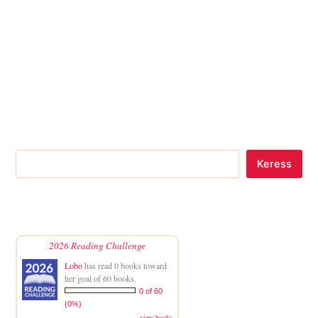
Keress
2026 Reading Challenge
Lobo
has read 0 books toward
her goal of 60 books.
0 of 60
(0%)
view books