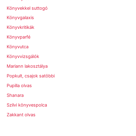
Könyvekkel suttogó
Könyvgalaxis
Könyvkritikák
Könyvparfé
Könyvutca
Könyvvizsgálók
Mariann lakosztálya
Popkult, csajok satöbbi
Pupilla olvas
Shanara
Szilvi könyvespolca
Zakkant olvas