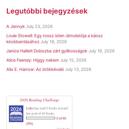
Legutóbbi bejegyzések
A Jennyk
July 23, 2026
Louie Stowell: Egy ​rossz isten útmutatója a káosz
kirobbantásához
July 18, 2026
Janice Hallett Dobozba zárt gyilkosságok
July 16, 2026
Alice Feeney: Higgy nekem
July 15, 2026
Alix E. Harrow: Az örökkévaló
July 13, 2026
2026 Reading Challenge
Lobo
has read 0 books toward
her goal of 60 books.
0 of 60
(0%)
view books