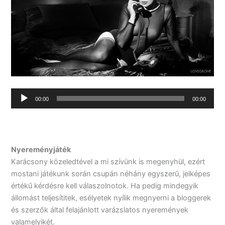
Audio
00:00
00:00
Player
Nyereményjáték
Karácsony közeledtével a mi szívünk is megenyhül, ezért
mostani játékunk során csupán néhány egyszerű, jelképes
értékű kérdésre kell válaszolnotok. Ha pedig mindegyik
állomást teljesítitek, esélyetek nyílik megnyerni a bloggerek
és szerzők által felajánlott varázslatos nyeremények
valamelyikét.