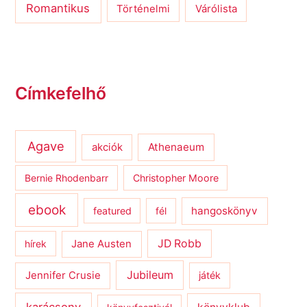
Romantikus
Várólista
Történelmi
Címkefelhő
Agave
Athenaeum
akciók
Bernie Rhodenbarr
Christopher Moore
ebook
hangoskönyv
featured
fél
JD Robb
hírek
Jane Austen
Jubileum
Jennifer Crusie
játék
karácsony