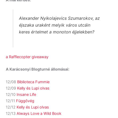
A mai kérdés:
Alexander Nyikolajevics Szumarokov, az
éjszaka uraként melyik város utcáin
keres értelmet a monoton éjjelekben?
a Rafflecopter giveaway
A Karácsonyi Blogturné állomásai:
12/08
Biblioteca Fummie
12/09
Kelly és Lupi olvas
12/10
Insane Life
12/11
Függővég
12/12
Kelly és Lupi olvas
12/13
Always Love a Wild Book