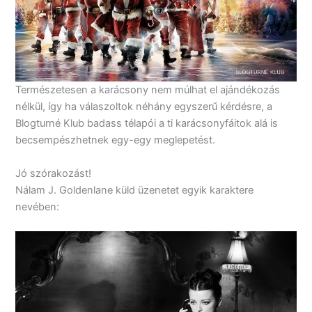
Természetesen a karácsony nem múlhat el ajándékozás
nélkül, így ha válaszoltok néhány egyszerű kérdésre, a
Blogturné Klub badass télapói a ti karácsonyfáitok alá is
becsempészhetnek egy-egy meglepetést.
Jó szórakozást!
Nálam J. Goldenlane küld üzenetet egyik karaktere
nevében: