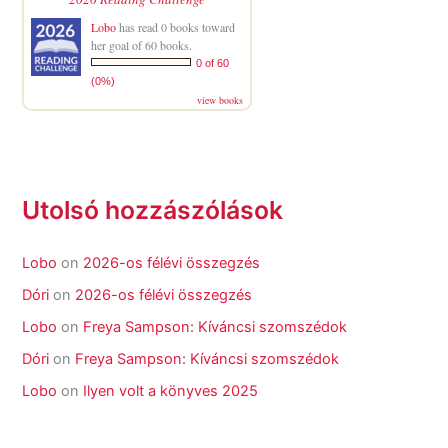
Lobo
has read 0 books toward
her goal of 60 books.
0 of 60
(0%)
view books
Utolsó hozzászólások
Lobo
on
2026-os félévi összegzés
Dóri
on
2026-os félévi összegzés
Lobo
on
Freya Sampson: Kíváncsi szomszédok
Dóri
on
Freya Sampson: Kíváncsi szomszédok
Lobo
on
Ilyen volt a könyves 2025