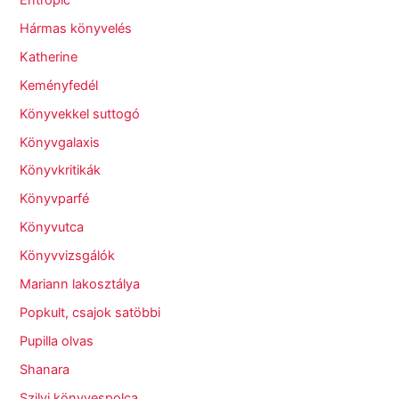
Hármas könyvelés
Katherine
Keményfedél
Könyvekkel suttogó
Könyvgalaxis
Könyvkritikák
Könyvparfé
Könyvutca
Könyvvizsgálók
Mariann lakosztálya
Popkult, csajok satöbbi
Pupilla olvas
Shanara
Szilvi könyvespolca