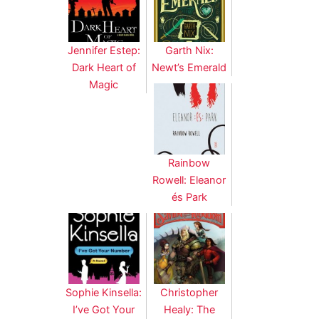
Jennifer Estep:
Garth Nix:
Dark Heart of
Newt’s Emerald
Magic
Rainbow
Rowell: Eleanor
és Park
Sophie Kinsella:
Christopher
I’ve Got Your
Healy: The