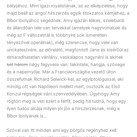
bátyjához. Mint igazi royalistának, az az elképzelése, hogy
majd beáll az angol hírszerzés egyik titokzatos kémjéhez, a
Bíbor Ibolyához segédnek. Amy igazán lelkes, szeleburdi
és állandóan tele van tervekkel (amelyek nagyvonalúak és
még az F változatnál is többnyire sok ismeretlen
tényezővel operálnak), még szerencse, hogy vele van
unokatestvére, az előrelátó, megfontolt Jane és kísérőül az
elmaradhatatlan vénlány, vaskalapos nagynéni is akinek
két
három
négy fegyvere van: tekintete, hangja, szövege
és a napernyője. Már a Franciaországba vezető úton
összefutnak Richard Selwick-kel, az egyiptológussal, aki
mindig ott van Napóleon mellett mert, osztozik az Első
Konzul régiségek iráni szenvedélyében. Úgyhogy Amy
rögtön meg is veti ezért a férfit, pedig ha tudná, hogy egy
ilyen tudós álcája milyen jól jön a hírszerzésnek, még a
Bíbor Ibolyának is…
Szóval van itt minden ami egy pörgős regényhez kell: