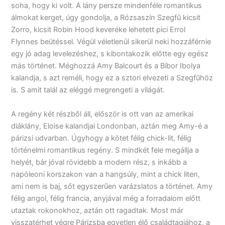
soha, hogy ki volt. A lány persze mindenféle romantikus
álmokat kerget, úgy gondolja, a Rózsaszín Szegfű kicsit
Zorro, kicsit Robin Hood keveréke lehetett pici Errol
Flynnes beütéssel. Végül véletlenül sikerül neki hozzáférnie
egy jó adag levelezéshez, s kibontakozik előtte egy egész
más történet. Méghozzá Amy Balcourt és a Bíbor Ibolya
kalandja, s azt reméli, hogy ez a sztori elvezeti a Szegfűhöz
is. S amit talál az eléggé megrengeti a világát.
A regény két részből áll, először is ott van az amerikai
diáklány, Eloise kalandjai Londonban, aztán meg Amy-é a
párizsi udvarban. Úgyhogy a kötet félig chick-lit, félig
történelmi romantikus regény. S mindkét fele megállja a
helyét, bár jóval rövidebb a modern rész, s inkább a
napóleoni korszakon van a hangsúly, mint a chick liten,
ami nem is baj, sőt egyszerűen varázslatos a történet. Amy
félig angol, félig francia, anyjával még a forradalom előtt
utaztak rokonokhoz, aztán ott ragadtak. Most már
visszatérhet végre Párizsba egyetlen élő családtagjához, a