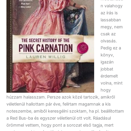
n valahogy
az írás is
lassabban
megy, nem
csak az
olvasás.
Pedig ez a
könyv,
igazán
jobbat
érdemelt
volna, mint
hogy
húzzam halasszam. Persze azok közé tartozik, amikről
véletlenül hallottam pár éve, felírtam magamnak a kis
noteszembe, amiből keresgélni szoktam, ha pl. beállítottam
a Red Bus-ba és egyszer véletlenül ott volt. Ráadásul
örömmel vettem, hogy pont a sorozat első tagja, mert