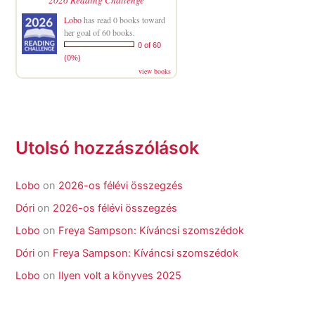
Lobo
has read 0 books toward
her goal of 60 books.
0 of 60
(0%)
view books
Utolsó hozzászólások
Lobo
on
2026-os félévi összegzés
Dóri
on
2026-os félévi összegzés
Lobo
on
Freya Sampson: Kíváncsi szomszédok
Dóri
on
Freya Sampson: Kíváncsi szomszédok
Lobo
on
Ilyen volt a könyves 2025