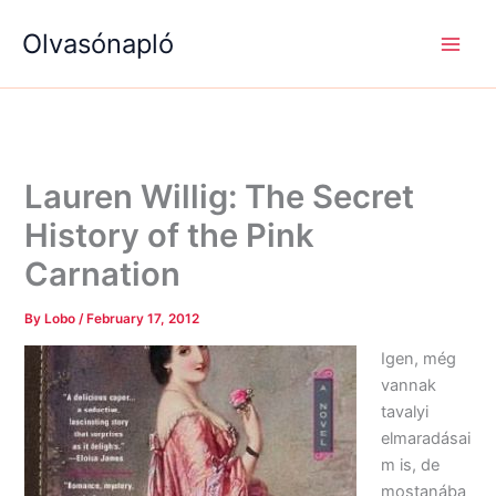
S
R
R
Skip
e
é
é
Olvasónapló
to
a
g
g
content
r
i
i
c
s
s
h
é
é
g
g
e
e
k
k
Lauren Willig: The Secret
History of the Pink
Carnation
By
Lobo
/
February 17, 2012
Igen, még
vannak
tavalyi
elmaradásai
m is, de
mostanába