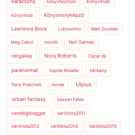
karácsony
könyvklub
könyvfesztivál
Könyvmolyképző
könyvlista
Lawrence Block
Loblowrimo
Matt Scudder
Meg Cabot
momlit
Neil Gaiman
netgalley
Nora Roberts
Oscar díj
paranormal
sárkány
Sophie Kinsella
Ulpius
Terry Pratchett
tervek
urban fantasy
Vavyan Fable
vendégblogger
várólista2011
várólista2012
várólista2014
Várólista2015