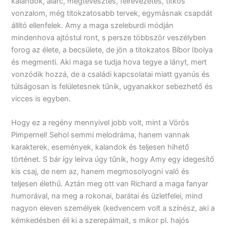
kalandok, álarc, megtévesztés, félrevezetés, titkos
vonzalom, még titokzatosabb tervek, egymásnak csapdát
állító ellenfelek. Amy a maga szeleburdi módján
mindenhova ajtóstul ront, s persze többször veszélyben
forog az élete, a becsülete, de jön a titokzatos Bíbor Ibolya
és megmenti. Aki maga se tudja hova tegye a lányt, mert
vonzódik hozzá, de a családi kapcsolatai miatt gyanús és
túlságosan is felületesnek tűnik, ugyanakkor sebezhető és
vicces is egyben.
Hogy ez a regény mennyivel jobb volt, mint a Vörös
Pimpernel! Sehol semmi melodráma, hanem vannak
karakterek, események, kalandok és teljesen hihető
történet. S bár így leírva úgy tűnik, hogy Amy egy idegesítő
kis csaj, de nem az, hanem megmosolyogni való és
teljesen élethű. Aztán meg ott van Richard a maga fanyar
humorával, na meg a rokonai, barátai és üzletfelei, mind
nagyon eleven személyek (kedvencem volt a színész, aki a
kémkedésben éli ki a szerepálmait, s mikor pl. hajós