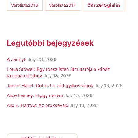
összefoglalás
Várólista2016
Várólista2017
Legutóbbi bejegyzések
A Jennyk
July 23, 2026
Louie Stowell: Egy ​rossz isten útmutatója a káosz
kirobbantásához
July 18, 2026
Janice Hallett Dobozba zárt gyilkosságok
July 16, 2026
Alice Feeney: Higgy nekem
July 15, 2026
Alix E. Harrow: Az örökkévaló
July 13, 2026
2026 Reading Challenge