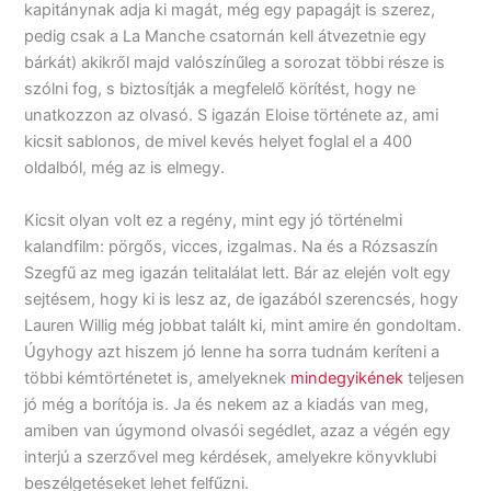
kapitánynak adja ki magát, még egy papagájt is szerez,
pedig csak a La Manche csatornán kell átvezetnie egy
bárkát) akikről majd valószínűleg a sorozat többi része is
szólni fog, s biztosítják a megfelelő körítést, hogy ne
unatkozzon az olvasó. S igazán Eloise története az, ami
kicsit sablonos, de mivel kevés helyet foglal el a 400
oldalból, még az is elmegy.
Kicsit olyan volt ez a regény, mint egy jó történelmi
kalandfilm: pörgős, vicces, izgalmas. Na és a Rózsaszín
Szegfű az meg igazán telitalálat lett. Bár az elején volt egy
sejtésem, hogy ki is lesz az, de igazából szerencsés, hogy
Lauren Willig még jobbat talált ki, mint amire én gondoltam.
Úgyhogy azt hiszem jó lenne ha sorra tudnám keríteni a
többi kémtörténetet is, amelyeknek
mindegyikének
teljesen
jó még a borítója is. Ja és nekem az a kiadás van meg,
amiben van úgymond olvasói segédlet, azaz a végén egy
interjú a szerzővel meg kérdések, amelyekre könyvklubi
beszélgetéseket lehet felfűzni.