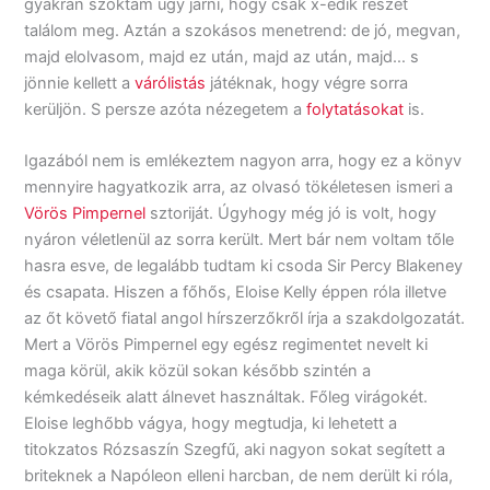
gyakran szoktam úgy járni, hogy csak x-edik részét
találom meg. Aztán a szokásos menetrend: de jó, megvan,
majd elolvasom, majd ez után, majd az után, majd… s
jönnie kellett a
várólistás
játéknak, hogy végre sorra
kerüljön. S persze azóta nézegetem a
folytatásokat
is.
Igazából nem is emlékeztem nagyon arra, hogy ez a könyv
mennyire hagyatkozik arra, az olvasó tökéletesen ismeri a
Vörös Pimpernel
sztoriját. Úgyhogy még jó is volt, hogy
nyáron véletlenül az sorra került. Mert bár nem voltam tőle
hasra esve, de legalább tudtam ki csoda Sir Percy Blakeney
és csapata. Hiszen a főhős, Eloise Kelly éppen róla illetve
az őt követő fiatal angol hírszerzőkről írja a szakdolgozatát.
Mert a Vörös Pimpernel egy egész regimentet nevelt ki
maga körül, akik közül sokan később szintén a
kémkedéseik alatt álnevet használtak. Főleg virágokét.
Eloise leghőbb vágya, hogy megtudja, ki lehetett a
titokzatos Rózsaszín Szegfű, aki nagyon sokat segített a
briteknek a Napóleon elleni harcban, de nem derült ki róla,