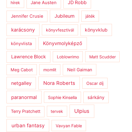
JD Robb
hírek
Jane Austen
Jubileum
Jennifer Crusie
játék
karácsony
könyvklub
könyvfesztivál
Könyvmolyképző
könyvlista
Lawrence Block
Loblowrimo
Matt Scudder
Meg Cabot
momlit
Neil Gaiman
netgalley
Nora Roberts
Oscar díj
paranormal
sárkány
Sophie Kinsella
Ulpius
Terry Pratchett
tervek
urban fantasy
Vavyan Fable