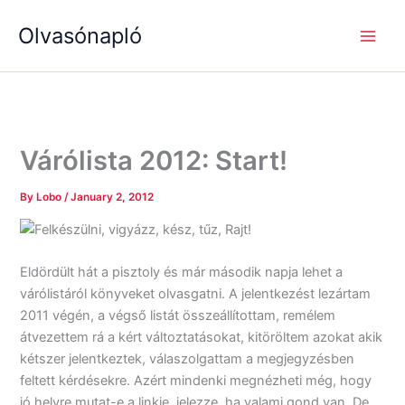
S
R
R
Skip
e
é
é
Olvasónapló
to
a
g
g
content
r
i
i
c
s
s
h
é
é
g
g
e
e
k
k
Várólista 2012: Start!
By
Lobo
/
January 2, 2012
Felkészülni, vigyázz, kész, tűz, Rajt!
Eldördült hát a pisztoly és már második napja lehet a
várólistáról könyveket olvasgatni. A jelentkezést lezártam
2011 végén, a végső listát összeállítottam, remélem
átvezettem rá a kért változtatásokat, kitöröltem azokat akik
kétszer jelentkeztek, válaszolgattam a megjegyzésben
feltett kérdésekre. Azért mindenki megnézheti még, hogy
jó helyre mutat-e a linkje, jelezze, ha valami gond van. De