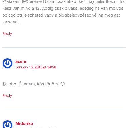
@Máxem (@Serene) Nálam csak akkor kell majd jelentkezni, ha
kész van mind a 12. Addig csak olvass, esetleg ha van molyos
polcod ott jelezheted vagy a blogbejegyzésednél ha meg azt
vezeted.
Reply
áxem
January 15, 2012 at 14:56
@Lobo: Ó, értem, köszönöm. 🙂
Reply
Midoriko