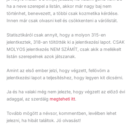
ha a neve szerepel a listán, akkor már nagy baj nem
történhet, benevezett, a többi csak kozmetika kérdése.
Innen már csak olvasni kell és csökkenteni a várólistát.
Statisztikáról csak annyit, hogy a molyon 315-en
jelentkeztek, 318-an töltötték ki a jelentkezési lapot. CSAK
MOLYOS jelentkezés NEM SZÁMÍT, csak akik a mellékelt
listán szerepelnek azok játszanak.
Amint az első ember jelzi, hogy végzett, fellövöm a
jelentkezési lapot a teljesítéshez, hogy legyen kit dicsérni.
Ja és ha valaki még nem jelezte, hogy végzett az előző évi
adaggal, az szerdáig
megteheti itt
.
Tovább mögött a névsor, kommentben, levélben lehet
jelezni, ha hibát találtok. Jó olvasást!