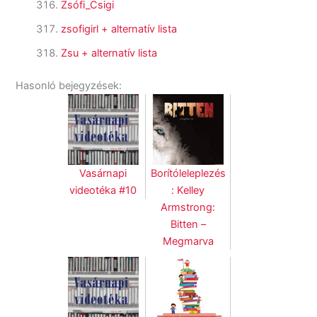
Zsófi_Csigi
zsofigirl
+ alternatív lista
Zsu
+ alternatív lista
Hasonló bejegyzések:
Vasárnapi
Borítóleleplezés
videotéka #10
: Kelley
Armstrong:
Bitten –
Megmarva