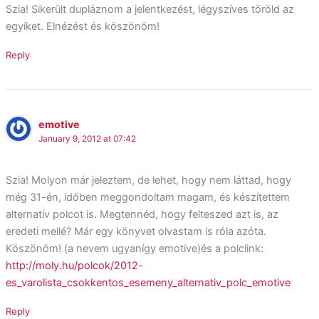
Szia! Sikerült dupláznom a jelentkezést, légyszíves töröld az
egyiket. Elnézést és köszönöm!
Reply
emotive
January 9, 2012 at 07:42
Szia! Molyon már jeleztem, de lehet, hogy nem láttad, hogy
még 31-én, időben meggondoltam magam, és készítettem
alternatív polcot is. Megtennéd, hogy felteszed azt is, az
eredeti mellé? Már egy könyvet olvastam is róla azóta.
Köszönöm! (a nevem ugyanígy emotive)és a polclink:
http://moly.hu/polcok/2012-
es_varolista_csokkentos_esemeny_alternativ_polc_emotive
Reply