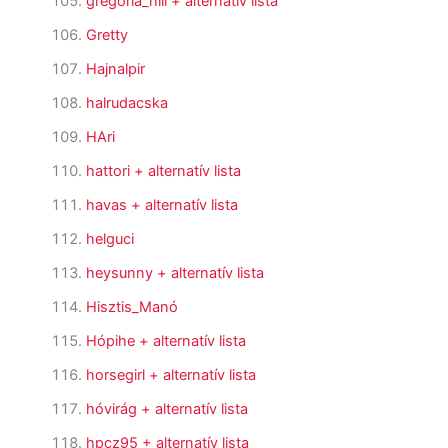
gregoria_hill
+ alternatív lista
Gretty
Hajnalpir
halrudacska
HAri
hattori
+ alternatív lista
havas
+ alternatív lista
helguci
heysunny
+ alternatív lista
Hisztis_Manó
Hópihe
+ alternatív lista
horsegirl
+ alternatív lista
hóvirág
+ alternatív lista
hpcz95
+ alternatív lista