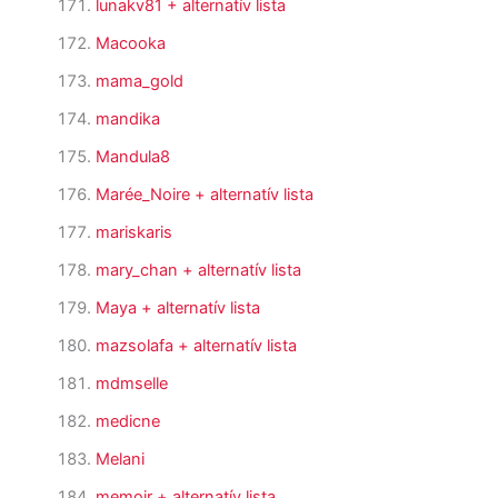
lunakv81
+ alternatív lista
Macooka
mama_gold
mandika
Mandula8
Marée_Noire
+ alternatív lista
mariskaris
mary_chan
+ alternatív lista
Maya
+ alternatív lista
mazsolafa
+ alternatív lista
mdmselle
medicne
Melani
memoir
+ alternatív lista