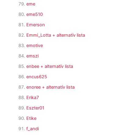
eme
eme510
Emerson
Emmi_Lotta
+ alternatív lista
emotive
emszi
enbee
+ alternatív lista
encus625
enoree
+ alternatív lista
Erika7
Eszter01
Etike
f_andi