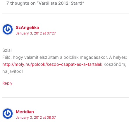
7 thoughts on “Várólista 2012: Start!”
SzAngelika
January 3, 2012 at 07:27
Szia!
Félő, hogy valamit elszúrtam a polclink megadásakor. A helyes:
http://moly.hu/polcok/kezdo-csapat-es-a-tartalek
Köszönöm,
ha javítod!
Reply
Meridian
January 3, 2012 at 08:07