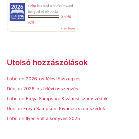
Lobo
has read 0 books toward
her goal of 60 books.
0 of 60
(0%)
view books
Utolsó hozzászólások
Lobo
on
2026-os félévi összegzés
Dóri
on
2026-os félévi összegzés
Lobo
on
Freya Sampson: Kíváncsi szomszédok
Dóri
on
Freya Sampson: Kíváncsi szomszédok
Lobo
on
Ilyen volt a könyves 2025