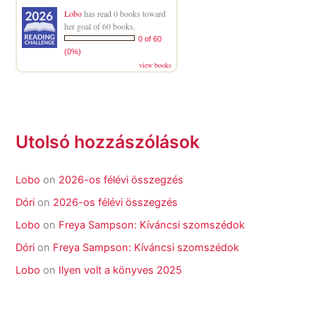
Lobo
has read 0 books toward
her goal of 60 books.
0 of 60
(0%)
view books
Utolsó hozzászólások
Lobo
on
2026-os félévi összegzés
Dóri
on
2026-os félévi összegzés
Lobo
on
Freya Sampson: Kíváncsi szomszédok
Dóri
on
Freya Sampson: Kíváncsi szomszédok
Lobo
on
Ilyen volt a könyves 2025