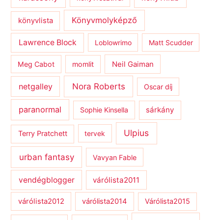
Könyvmolyképző
könyvlista
Lawrence Block
Loblowrimo
Matt Scudder
Meg Cabot
momlit
Neil Gaiman
netgalley
Nora Roberts
Oscar díj
paranormal
sárkány
Sophie Kinsella
Ulpius
Terry Pratchett
tervek
urban fantasy
Vavyan Fable
vendégblogger
várólista2011
várólista2012
várólista2014
Várólista2015