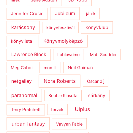
Jane Austen
Jubileum
Jennifer Crusie
játék
karácsony
könyvklub
könyvfesztivál
Könyvmolyképző
könyvlista
Lawrence Block
Loblowrimo
Matt Scudder
Meg Cabot
momlit
Neil Gaiman
netgalley
Nora Roberts
Oscar díj
paranormal
sárkány
Sophie Kinsella
Ulpius
Terry Pratchett
tervek
urban fantasy
Vavyan Fable