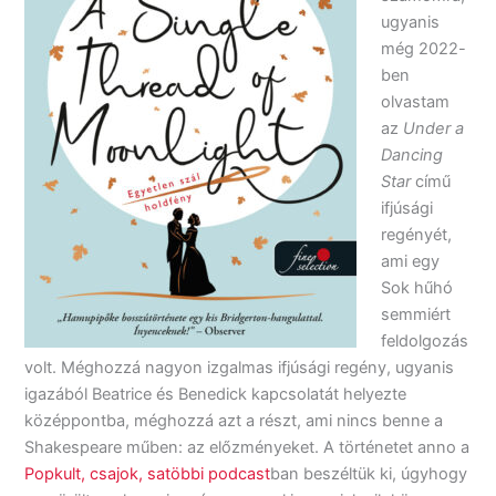
ugyanis
még 2022-
ben
olvastam
az
Under a
Dancing
Star
című
ifjúsági
regényét,
ami egy
Sok hűhó
semmiért
feldolgozás
volt. Méghozzá nagyon izgalmas ifjúsági regény, ugyanis
igazából Beatrice és Benedick kapcsolatát helyezte
középpontba, méghozzá azt a részt, ami nincs benne a
Shakespeare műben: az előzményeket. A történetet anno a
Popkult, csajok, satöbbi podcast
ban beszéltük ki, úgyhogy