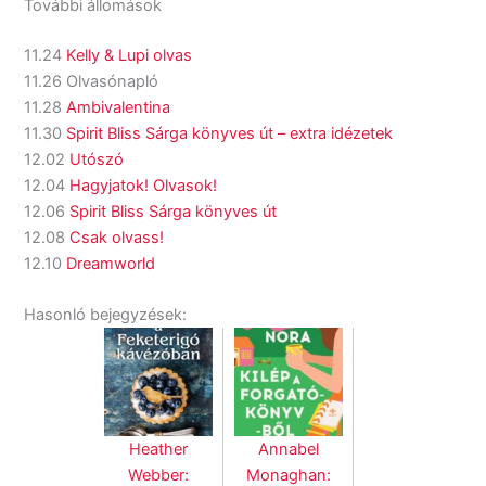
További állomások
11.24
Kelly & Lupi olvas
11.26 Olvasónapló
11.28
Ambivalentina
11.30
Spirit Bliss Sárga könyves út – extra idézetek
12.02
Utószó
12.04
Hagyjatok! Olvasok!
12.06
Spirit Bliss Sárga könyves út
12.08
Csak olvass!
12.10
Dreamworld
Hasonló bejegyzések:
Heather
Annabel
Webber:
Monaghan: