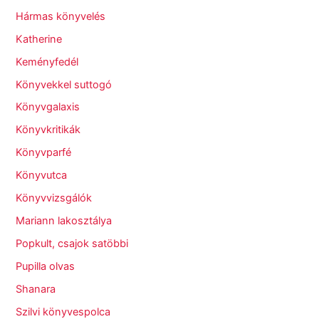
Hármas könyvelés
Katherine
Keményfedél
Könyvekkel suttogó
Könyvgalaxis
Könyvkritikák
Könyvparfé
Könyvutca
Könyvvizsgálók
Mariann lakosztálya
Popkult, csajok satöbbi
Pupilla olvas
Shanara
Szilvi könyvespolca