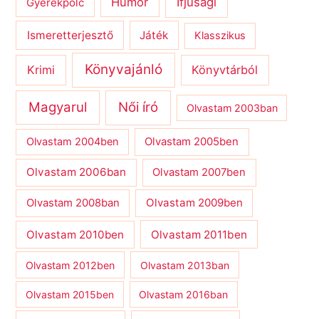
Humor
Ifjúsági
Gyerekpolc
Ismeretterjesztő
Játék
Klasszikus
Könyvajánló
Krimi
Könyvtárból
Magyarul
Női író
Olvastam 2003ban
Olvastam 2004ben
Olvastam 2005ben
Olvastam 2006ban
Olvastam 2007ben
Olvastam 2009ben
Olvastam 2008ban
Olvastam 2010ben
Olvastam 2011ben
Olvastam 2012ben
Olvastam 2013ban
Olvastam 2015ben
Olvastam 2016ban