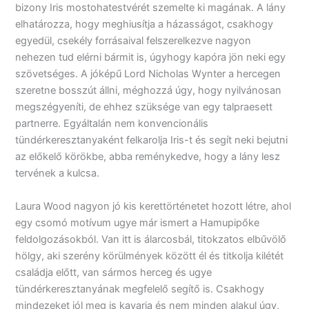
bizony Iris mostohatestvérét szemelte ki magának. A lány
elhatározza, hogy meghiusítja a házasságot, csakhogy
egyedül, csekély forrásaival felszerelkezve nagyon
nehezen tud elérni bármit is, úgyhogy kapóra jön neki egy
szövetséges. A jóképű Lord Nicholas Wynter a hercegen
szeretne bosszút állni, méghozzá úgy, hogy nyilvánosan
megszégyeníti, de ehhez szüksége van egy talpraesett
partnerre. Egyáltalán nem konvencionális
tündérkeresztanyaként felkarolja Iris-t és segít neki bejutni
az előkelő körökbe, abba reménykedve, hogy a lány lesz
tervének a kulcsa.
Laura Wood nagyon jó kis kerettörténetet hozott létre, ahol
egy csomó motívum ugye már ismert a Hamupipőke
feldolgozásokból. Van itt is álarcosbál, titokzatos elbűvölő
hölgy, aki szerény körülmények között él és titkolja kilétét
családja előtt, van sármos herceg és ugye
tündérkeresztanyának megfelelő segítő is. Csakhogy
mindezeket jól meg is kavarja és nem minden alakul úgy,