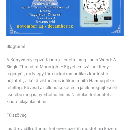
Blogturné
A Könyvmolyképző Kiadó jelentette meg Laura Wood: A
Single Thread of Moonlight – Egyetlen szál holdfény
regényét, mely egy történelmi romantikus köntösbe
bújtatott, a késő viktoriánus időkbe repítő Hamupipőke
retelling. Kövesd az állomásokat és a játék megfejtéséért
cserébe meg is nyerheted Iris és Nicholas történetét a
kiadó felajánlásában.
Fülszöveg
Iris Grey idilli otthona hét évvel ezelőtt mostohája kezére