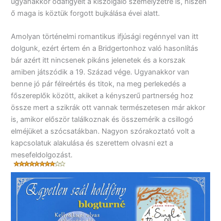
ugyanakkor odafigyelt a kiszolgáló személyzetre is, hiszen
ő maga is köztük forgott bujkálása évei alatt.
Amolyan történelmi romantikus ifjúsági regénnyel van itt
dolgunk, ezért értem én a Bridgertonhoz való hasonlítás
bár azért itt nincsenek pikáns jelenetek és a korszak
amiben játszódik a 19. Század vége. Ugyanakkor van
benne jó pár félreértés és titok, na meg perlekedés a
főszereplők között, akiket a kényszerű partnerség hoz
össze mert a szikrák ott vannak természetesen már akkor
is, amikor először találkoznak és összemérik a csillogó
elméjüket a szócsatákban. Nagyon szórakoztató volt a
kapcsolatuk alakulása és szerettem olvasni ezt a
mesefeldolgozást.