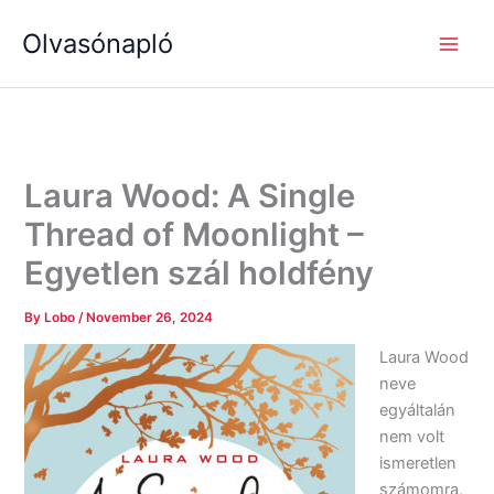
S
R
R
Skip
e
é
é
Olvasónapló
to
a
g
g
content
r
i
i
c
s
s
h
é
é
g
g
e
e
k
k
Laura Wood: A Single
Thread of Moonlight –
Egyetlen szál holdfény
By
Lobo
/
November 26, 2024
Laura Wood
neve
egyáltalán
nem volt
ismeretlen
számomra,