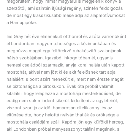
megörültem, hogy immár magyarul is megjelenik könyv a
szerzőtől, ami szintén ifjúsági regény, szintén feldolgozás
de most egy klasszikusabb mese adja az alapmotívumokat
a Hamupipőke.
Iris Gray hét éve elmenekült otthonról és azóta varrónőként
él Londonban, nagyon tehetséges a kézimunkában és
meghúzza magát egy feltörekvő ruhakészítő szalonjának
hátsó szobájában. Igazából inkognitóban él, ugyanis
nemesi családból származik, anyja korai halála után kapott
mostohát, akivel nem jött ki és akit felelősnek tart apja
haláláért, s pont azért menekült el, mert nem érezte magát
se biztonságba a birtokukon. Évek óta próbál valamit
kitalálni, hogy leleplezze a mostohája mesterkedéseit, de
eddig nem sok mindent sikerült kideríteni az ügyleteiről,
viszont szorítja az idő: hamarosan eltelik annyi év az
eltűnése óta, hogy halottá nyilváníthatják és öröksége a
mostohája családjára száll. Kapóra jön egy külföldi herceg,
aki Londonban próbál menyasszonyt találni magának, s