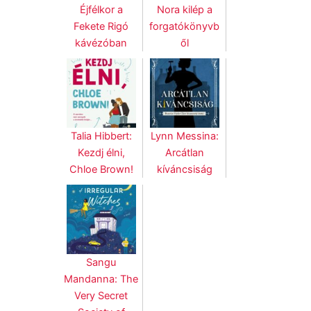
Éjfélkor ​a
Nora kilép a
Fekete Rigó
forgatókönyvb
kávézóban
ől
Talia Hibbert:
Lynn Messina:
Kezdj élni,
Arcátlan
Chloe Brown!
kíváncsiság
Sangu
Mandanna: The
Very Secret