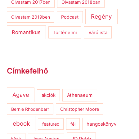
Olvastam 2017ben
Olvastam 2018ban
Regény
Olvastam 2019ben
Podcast
Romantikus
Várólista
Történelmi
Címkefelhő
Agave
Athenaeum
akciók
Bernie Rhodenbarr
Christopher Moore
ebook
hangoskönyv
featured
fél
JD Robb
hírek