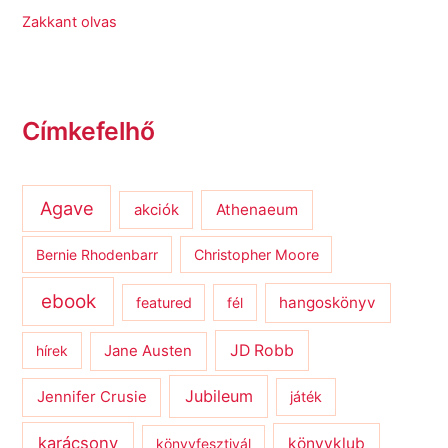
Zakkant olvas
Címkefelhő
Agave
Athenaeum
akciók
Bernie Rhodenbarr
Christopher Moore
ebook
hangoskönyv
featured
fél
JD Robb
hírek
Jane Austen
Jubileum
Jennifer Crusie
játék
karácsony
könyvklub
könyvfesztivál