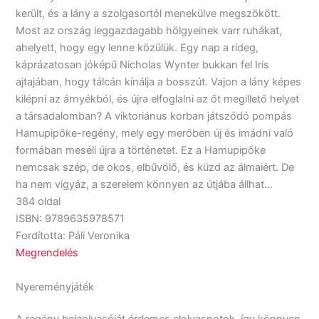
került, és a lány a szolgasortól menekülve megszökött.
Most az ország leggazdagabb hölgyeinek varr ruhákat,
ahelyett, hogy egy lenne közülük. Egy nap a rideg,
káprázatosan jóképű Nicholas Wynter bukkan fel Iris
ajtajában, hogy tálcán kínálja a bosszút. Vajon a lány képes
kilépni az árnyékból, és újra elfoglalni az őt megillető helyet
a társadalomban? A viktoriánus korban játszódó pompás
Hamupipőke-regény, mely egy merőben új és imádni való
formában meséli újra a történetet. Ez a Hamupipőke
nemcsak szép, de okos, elbűvölő, és küzd az álmaiért. De
ha nem vigyáz, a szerelem könnyen az útjába állhat…
384 oldal
ISBN: 9789635978571
Fordította: Páli Veronika
Megrendelés
Nyereményjáték