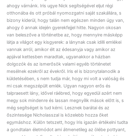
ahogy várnánk. Iris ugye Nick segítségével eljut régi
otthonába és ott próbál nyomozgatni saját szakállára, s
bizony kiderül, hogy talán nem egészen minden úgy van,
ahogy ő annak idején gyerekfejjel hitte. Nagyon okosan
van beleszőve a történetbe az, hogy mennyire másképp
látja a világot egy kisgyerek: a lánynak csak idilli emlékei
vannak arról, amikor élt az édesanyja vagy amikor az
apjával kettesben maradtak, ugyanakkor a házban
dolgozók és az ismerősök valami egyéb történetet
mesélnek ezekről az évekről. Iris el is bizonytalanodik a
küldetésében, s nem tudja már, hogy mi volt a valóság és
mi csak megszépült emlék. Ugyan nagyon erős és
talpraesett lány, idővel ráébred, hogy egyedül azért nem
megy sok mindenre és lassan megnyílik mások előtt is, s
még segítséget is tud kérni. Lesznek barátai és az
őszintesége Nicholasszal is közelebb hozza őket
egymáshoz. Külön tetszett, hogy Iris igazán értékelni tudta
a gondtalan életmódot ami átmenetileg az ölébe pottyant,