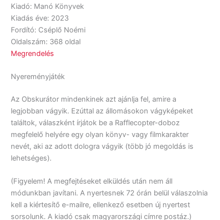
Kiadó: Manó Könyvek
Kiadás éve: 2023
Fordító: Cséplő Noémi
Oldalszám: 368 oldal
Megrendelés
Nyereményjáték
Az Obskurátor mindenkinek azt ajánlja fel, amire a
legjobban vágyik. Ezúttal az állomásokon vágyképeket
találtok, válaszként írjátok be a Rafflecopter-doboz
megfelelő helyére egy olyan könyv- vagy filmkarakter
nevét, aki az adott dologra vágyik (több jó megoldás is
lehetséges).
(Figyelem! A megfejtéseket elküldés után nem áll
módunkban javítani. A nyertesnek 72 órán belül válaszolnia
kell a kiértesítő e-mailre, ellenkező esetben új nyertest
sorsolunk. A kiadó csak magyarországi címre postáz.)