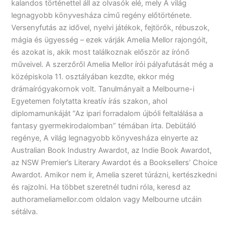
kalandos történettel áll az olvasók elé, mely A világ
legnagyobb könyvesháza című regény előtörténete.
Versenyfutás az idővel, nyelvi játékok, fejtörők, rébuszok,
mágia és ügyesség – ezek várják Amelia Mellor rajongóit,
és azokat is, akik most találkoznak először az írónő
műveivel. A szerzőről Amelia Mellor írói pályafutását még a
középiskola 11. osztályában kezdte, ekkor még
drámaírógyakornok volt. Tanulmányait a Melbourne-i
Egyetemen folytatta kreatív írás szakon, ahol
diplomamunkáját “Az ipari forradalom újbóli feltalálása a
fantasy gyermekirodalomban” témában írta. Debütáló
regénye, A világ legnagyobb könyvesháza elnyerte az
Australian Book Industry Awardot, az Indie Book Awardot,
az NSW Premier’s Literary Awardot és a Booksellers’ Choice
Awardot. Amikor nem ír, Amelia szeret túrázni, kertészkedni
és rajzolni. Ha többet szeretnél tudni róla, keresd az
authorameliamellor.com oldalon vagy Melbourne utcáin
sétálva.