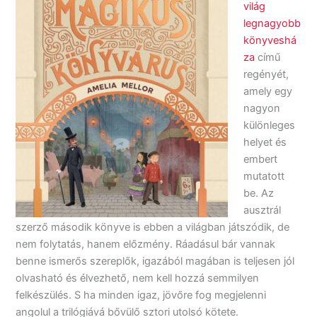
világ
legnagyobb
könyveshá
za
című
regényét,
amely egy
nagyon
különleges
helyet és
embert
mutatott
be. Az
ausztrál
szerző második könyve is ebben a világban játszódik, de
nem folytatás, hanem előzmény. Ráadásul bár vannak
benne ismerős szereplők, igazából magában is teljesen jól
olvasható és élvezhető, nem kell hozzá semmilyen
felkészülés. S ha minden igaz, jövőre fog megjelenni
angolul a trilógiává bővülő sztori utolsó kötete.