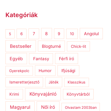
Kategóriák
8
Angolul
7
9
6
10
5
Bestseller
Blogturné
Chick-lit
Egyéb
Férfi író
Fantasy
Humor
Ifjúsági
Gyerekpolc
Ismeretterjesztő
Játék
Klasszikus
Könyvajánló
Krimi
Könyvtárból
Magyarul
Női író
Olvastam 2003ban