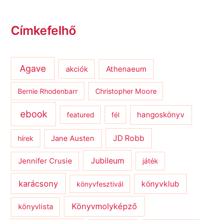
Címkefelhő
Agave
Athenaeum
akciók
Bernie Rhodenbarr
Christopher Moore
ebook
hangoskönyv
featured
fél
JD Robb
hírek
Jane Austen
Jubileum
Jennifer Crusie
játék
karácsony
könyvklub
könyvfesztivál
Könyvmolyképző
könyvlista