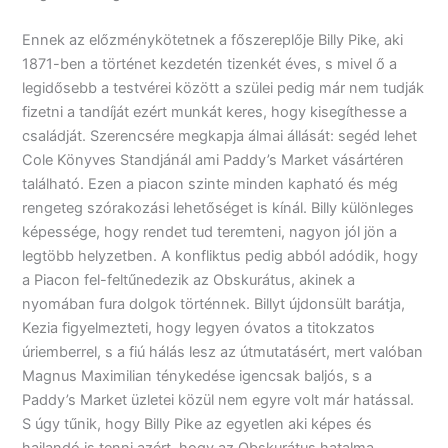
Ennek az előzménykötetnek a főszereplője Billy Pike, aki
1871-ben a történet kezdetén tizenkét éves, s mivel ő a
legidősebb a testvérei között a szülei pedig már nem tudják
fizetni a tandíját ezért munkát keres, hogy kisegíthesse a
családját. Szerencsére megkapja álmai állását: segéd lehet
Cole Könyves Standjánál ami Paddy’s Market vásártéren
található. Ezen a piacon szinte minden kapható és még
rengeteg szórakozási lehetőséget is kínál. Billy különleges
képessége, hogy rendet tud teremteni, nagyon jól jön a
legtöbb helyzetben. A konfliktus pedig abból adódik, hogy
a Piacon fel-feltűnedezik az Obskurátus, akinek a
nyomában fura dolgok történnek. Billyt újdonsült barátja,
Kezia figyelmezteti, hogy legyen óvatos a titokzatos
úriemberrel, s a fiú hálás lesz az útmutatásért, mert valóban
Magnus Maximilian ténykedése igencsak baljós, s a
Paddy’s Market üzletei közül nem egyre volt már hatással.
S úgy tűnik, hogy Billy Pike az egyetlen aki képes és