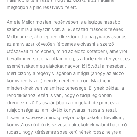
hajlandó is tenni azért, hogy az Obskurátus hatalma
megtörjön a piac résztvevői felett.
Amelia Mellor mostani regényében is a legizgalmasabb
számomra a helyszín volt, a 19. század második felének
Melbourn-je, ahol éppen elkezdődött a nagyvárosiasodás
az aranylázat követően (érdemes elolvasni a szerző
utószavait mind ebben, mind az előző kötetben), amelyről
bevallom én sose hallottam még, s a történelmi tényeket és
eseményeket meg alakokat nagyon jól ötvözi a mesében.
Mert bizony a regény világában a mágia (ahogy az előző
könyvben is volt) nem ismeretlen dolog. Majdnem
mindenkinek van valamihez tehetsége. Billynek például a
rendrakáshoz, ezért is van, hogy ő tudja legjobban
elrendezni zűrös családjában a dolgokat, de pont ez a
tulajdonsága az, ami kiváló könyvárus inassá is teszi,
hiszen a köteteket mindig helyre tudja pakolni. Bevallom,
könyvtárosként én is szívesen birtokolnék valami hasonló
tudást, hogy kérésemre sose kerülnének rossz helyre a