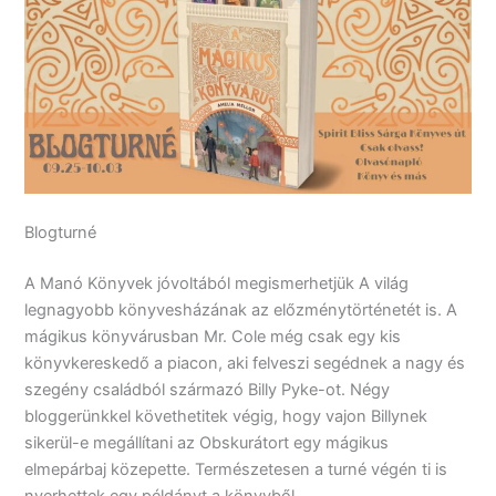
Blogturné
A Manó Könyvek jóvoltából megismerhetjük A világ
legnagyobb könyvesházának az előzménytörténetét is. A
mágikus könyvárusban Mr. Cole még csak egy kis
könyvkereskedő a piacon, aki felveszi segédnek a nagy és
szegény családból származó Billy Pyke-ot. Négy
bloggerünkkel követhetitek végig, hogy vajon Billynek
sikerül-e megállítani az Obskurátort egy mágikus
elmepárbaj közepette. Természetesen a turné végén ti is