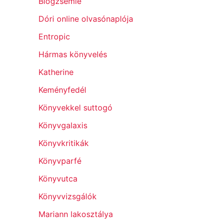
Blogzsemle
Dóri online olvasónaplója
Entropic
Hármas könyvelés
Katherine
Keményfedél
Könyvekkel suttogó
Könyvgalaxis
Könyvkritikák
Könyvparfé
Könyvutca
Könyvvizsgálók
Mariann lakosztálya