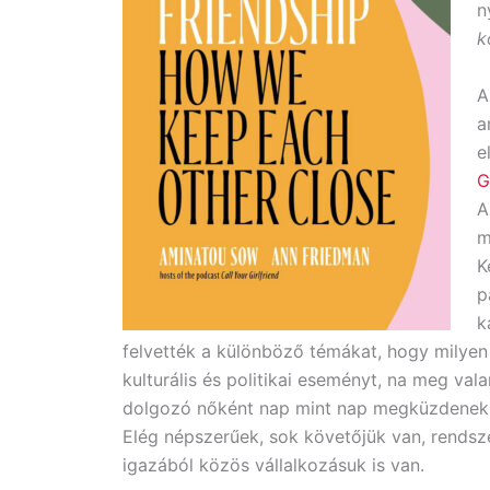
n
k
A
a
e
G
A
m
K
p
k
felvették a különböző témákat, hogy milyen
kulturális és politikai eseményt, na meg val
dolgozó nőként nap mint nap megküzdenek: 
Elég népszerűek, sok követőjük van, rendsz
igazából közös vállalkozásuk is van.