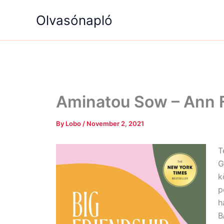
Skip
Olvasónapló
to
content
Aminatou Sow – Ann F
By
Lobo
/
November 2, 2021
T
G
k
p
h
B