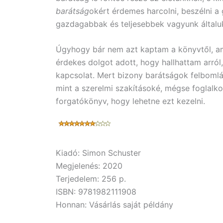
barátság
okért érdemes harcolni, beszélni a 
gazdagabbak és teljesebbek vagyunk általu
Úgyhogy bár nem azt kaptam a könyvtől, am
érdekes dolgot adott, hogy hallhattam arról,
kapcsolat. Mert bizony barátságok felbomlá
mint a szerelmi szakításoké, mégse foglalko
forgatókönyv, hogy lehetne ezt kezelni.
Kiadó: Simon Schuster
Megjelenés: 2020
Terjedelem: 256 p.
ISBN: 9781982111908
Honnan: Vásárlás saját példány