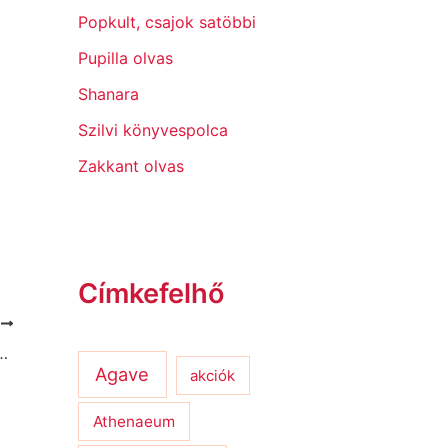
Popkult, csajok satöbbi
Pupilla olvas
Shanara
Szilvi könyvespolca
Zakkant olvas
Címkefelhő
T
 Kristen Meinzer: How to be Fine
Agave
akciók
Athenaeum