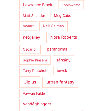
Lawrence Block
Loblowrimo
Matt Scudder
Meg Cabot
momlit
Neil Gaiman
netgalley
Nora Roberts
paranormal
Oscar díj
sárkány
Sophie Kinsella
Terry Pratchett
tervek
Ulpius
urban fantasy
Vavyan Fable
vendégblogger