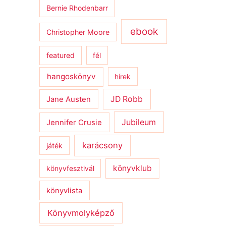
Bernie Rhodenbarr
ebook
Christopher Moore
featured
fél
hangoskönyv
hírek
JD Robb
Jane Austen
Jubileum
Jennifer Crusie
karácsony
játék
könyvklub
könyvfesztivál
könyvlista
Könyvmolyképző