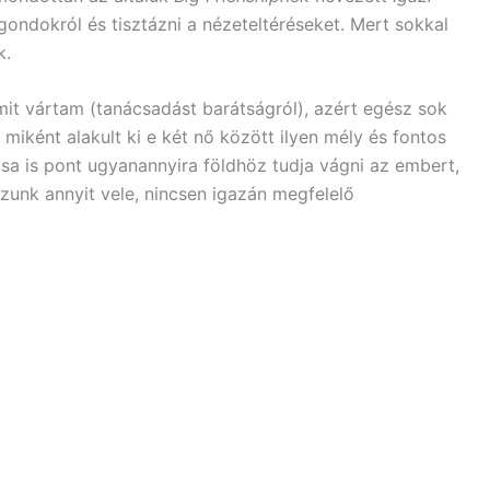
gondokról és tisztázni a nézeteltéréseket. Mert sokkal
k.
it vártam (tanácsadást barátságról), azért egész sok
 miként alakult ki e két nő között ilyen mély és fontos
sa is pont ugyanannyira földhöz tudja vágni az embert,
zunk annyit vele, nincsen igazán megfelelő