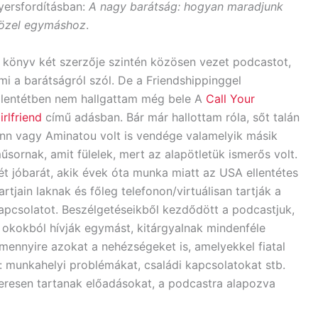
yersfordításban:
A nagy barátság: hogyan maradjunk
özel egymáshoz
.
 könyv két szerzője szintén közösen vezet podcastot,
mi a barátságról szól. De a Friendshippinggel
llentétben nem hallgattam még bele A
Call Your
irlfriend
című adásban. Bár már hallottam róla, sőt talán
nn vagy Aminatou volt is vendége valamelyik másik
űsornak, amit fülelek, mert az alapötletük ismerős volt.
ét jóbarát, akik évek óta munka miatt az USA ellentétes
artjain laknak és főleg telefonon/virtuálisan tartják a
apcsolatot. Beszélgetéseikből kezdődött a podcastjuk,
 okokból hívják egymást, kitárgyalnak mindenféle
amennyire azokat a nehézségeket is, amelyekkel fiatal
munkahelyi problémákat, családi kapcsolatokat stb.
eresen tartanak előadásokat, a podcastra alapozva