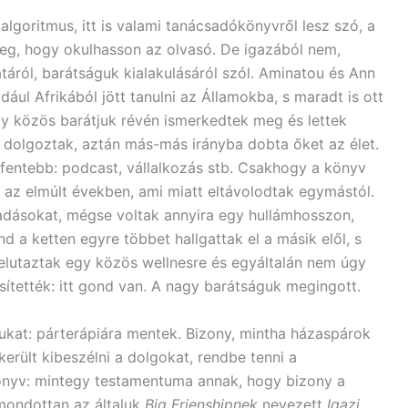
lgoritmus, itt is valami tanácsadókönyvről lesz szó, a
eg, hogy okulhasson az olvasó. De igazából nem,
áról, barátságuk kialakulásáról szól. Aminatou és Ann
dául Afrikából jött tanulni az Államokba, s maradt is ott
y közös barátjuk révén ismerkedtek meg és lettek
tt dolgoztak, aztán más-más irányba dobta őket az élet.
 fentebb: podcast, vállalkozás stb. Csakhogy a könyv
t az elmúlt években, ami miatt eltávolodtak egymástól.
adásokat, mégse voltak annyira egy hullámhosszon,
d a ketten egyre többet hallgattak el a másik elől, s
elutaztak egy közös wellnesre és egyáltalán nem úgy
ítették: itt gond van. A nagy barátságuk megingott.
ukat: párterápiára mentek. Bizony, mintha házaspárok
került kibeszélni a dolgokat, rendbe tenni a
könyv: mintegy testamentuma annak, hogy bizony a
imondottan az általuk
Big Frienshipnek
nevezett
Igazi