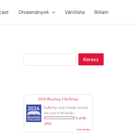
S
R
R
e
é
é
cast
Olvasmányok
Várólista
Rólam
a
g
g
r
i
i
c
s
s
h
é
é
g
g
e
e
k
k
Keress
2026 Reading Challenge
Lobo
has read 0 books toward
her goal of 60 books.
0 of 60
(0%)
view books