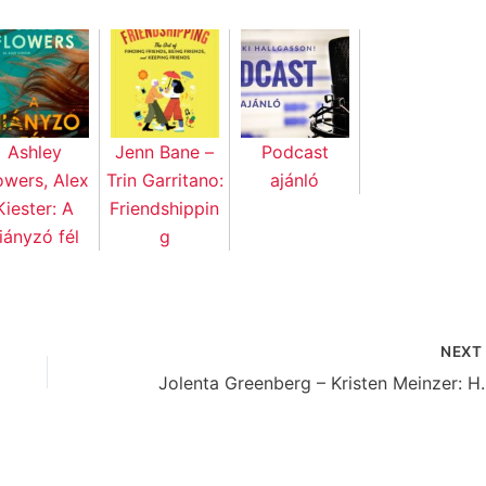
Ashley
Jenn Bane –
Podcast
owers, Alex
Trin Garritano:
ajánló
Kiester: A
Friendshippin
iányzó fél
g
NEX
Jolenta Greenberg –