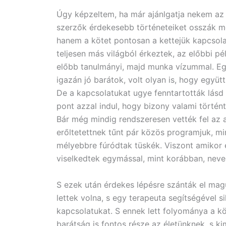
Úgy képzeltem, ha már ajánlgatja nekem az a
szerzők érdekesebb történeteiket osszák m
hanem a kötet pontosan a kettejük kapcsolat
teljesen más világból érkeztek, az előbbi pél
előbb tanulmányi, majd munka vízummal. Eg
igazán jó barátok, volt olyan is, hogy együ
De a kapcsolatukat ugye fenntartották lásd
pont azzal indul, hogy bizony valami történ
Bár még mindig rendszeresen vették fel az 
erőltetettnek tűnt pár közös programjuk, min
mélyebbre fúródtak tüskék. Viszont amikor 
viselkedtek egymással, mint korábban, neves
S ezek után érdekes lépésre szánták el mag
lettek volna, s egy terapeuta segítségével si
kapcsolatukat. S ennek lett folyománya a 
barátság is fontos része az életünknek, s k