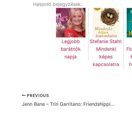
Hasonló bejegyzések:
Legjobb
Stefanie Stahl:
barátnők
Mindenki
Fl
napja
képes
kapcsolatra
h
PREVIOUS
Jenn Bane – Trin Garritano: Friendshipping