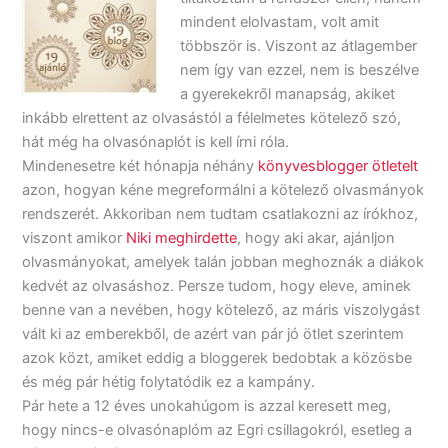
mindent elolvastam, volt amit
többször is. Viszont az átlagember
nem így van ezzel, nem is beszélve
a gyerekekről manapság, akiket
inkább elrettent az olvasástól a félelmetes kötelező szó,
hát még ha olvasónaplót is kell írni róla.
Mindenesetre két hónapja néhány
könyvesblogger ötletelt
azon, hogyan kéne megreformálni a kötelező olvasmányok
rendszerét. Akkoriban nem tudtam csatlakozni az írókhoz,
viszont amikor
Niki meghirdette
, hogy aki akar, ajánljon
olvasmányokat, amelyek talán jobban meghoznák a diákok
kedvét az olvasáshoz. Persze tudom, hogy eleve, aminek
benne van a nevében, hogy kötelező, az máris viszolygást
vált ki az emberekből, de azért van pár jó ötlet szerintem
azok közt, amiket eddig a bloggerek bedobtak a közösbe
és még pár hétig folytatódik ez a kampány.
Pár hete a 12 éves unokahúgom is azzal keresett meg,
hogy nincs-e olvasónaplóm az Egri csillagokról, esetleg a