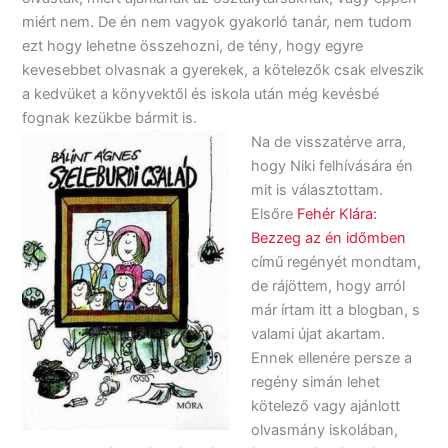
miért nem. De én nem vagyok gyakorló tanár, nem tudom
ezt hogy lehetne összehozni, de tény, hogy egyre
kevesebbet olvasnak a gyerekek, a kötelezők csak elveszik
a kedvüket a könyvektől és iskola után még kevésbé
fognak kezükbe bármit is.
Na de visszatérve arra,
hogy Niki felhívására én
mit is választottam.
Elsőre
Fehér Klára:
Bezzeg az én időmben
című regényét mondtam,
de rájöttem, hogy arról
már írtam itt a blogban, s
valami újat akartam.
Ennek ellenére persze a
regény simán lehet
kötelező vagy ajánlott
olvasmány iskolában,