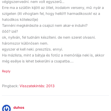
végigszenvedni. nem volt egyszerű…
Erre ma a szülőin kijött az ötlet, irodalom verseny, mű: nyár a
szigeten (itt vihogtam fel, hogy helló!!! harmadikosok! ez a
hatodikos kötelezője)
Tannéni megkérdezte a csajszi nem akar-e indulni?
őőő? izé?
ok, nyilván, fel tudnám készíteni. de nem szeret olvasni.
háromszor különösen nem.
egyszer el kell neki. presztízs. ennyi.
Ha mázlista, mint a bátyja és fotóz a memóriája neki is, akkor
még esélye is lehet bekerülni a csapatba….
Reply
Pingback:
Visszatekintés: 2013
duhos