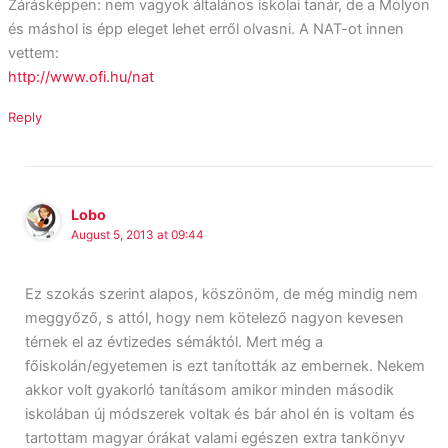
Zárásképpen: nem vagyok általános iskolai tanár, de a Molyon
és máshol is épp eleget lehet erről olvasni. A NAT-ot innen
vettem:
http://www.ofi.hu/nat
Reply
Lobo
August 5, 2013 at 09:44
Ez szokás szerint alapos, köszönöm, de még mindig nem
meggyőző, s attól, hogy nem kötelező nagyon kevesen
térnek el az évtizedes sémáktól. Mert még a
főiskolán/egyetemen is ezt tanították az embernek. Nekem
akkor volt gyakorló tanításom amikor minden második
iskolában új módszerek voltak és bár ahol én is voltam és
tartottam magyar órákat valami egészen extra tankönyv