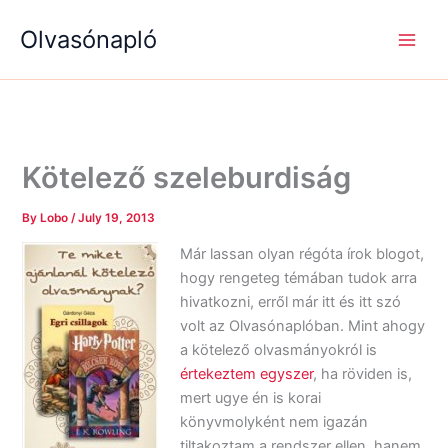
S
R
R
Skip
e
é
é
Olvasónapló
to
a
g
g
content
r
i
i
c
s
s
h
é
é
g
g
e
e
k
k
Kötelező szeleburdiság
By
Lobo
/
July 19, 2013
Már lassan olyan régóta írok blogot,
hogy rengeteg témában tudok arra
hivatkozni, erről már itt és itt szó
volt az Olvasónaplóban. Mint ahogy
a kötelező olvasmányokról is
értekeztem egyszer
, ha röviden is,
mert ugye én is korai
könyvmolyként nem igazán
tiltakoztam a rendszer ellen, hanem