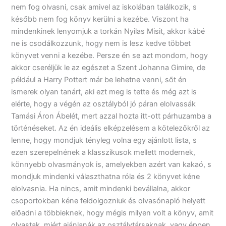
nem fog olvasni, csak amivel az iskolában találkozik, s
később nem fog könyv kerülni a kezébe. Viszont ha
mindenkinek lenyomjuk a torkán Nyilas Misit, akkor kábé
ne is csodálkozzunk, hogy nem is lesz kedve többet
könyvet venni a kezébe. Persze én se azt mondom, hogy
akkor cseréljük le az egészet a Szent Johanna Gimire, de
például a Harry Pottert már be lehetne venni, sőt én
ismerek olyan tanárt, aki ezt meg is tette és még azt is
elérte, hogy a végén az osztályból jó páran elolvassák
Tamási Áron Ábelét, mert azzal hozta itt-ott párhuzamba a
történéseket. Az én ideális elképzelésem a kötelezőkről az
lenne, hogy mondjuk tényleg volna egy ajánlott lista, s
ezen szerepelnének a klasszikusok mellett modernek,
könnyebb olvasmányok is, amelyekben azért van kakaó, s
mondjuk mindenki választhatna róla és 2 könyvet kéne
elolvasnia. Ha nincs, amit mindenki bevállalna, akkor
csoportokban kéne feldolgozniuk és olvasónapló helyett
előadni a többieknek, hogy mégis milyen volt a könyv, amit
olvastak, miért ajánlanák az osztálytársaknak, vagy éppen