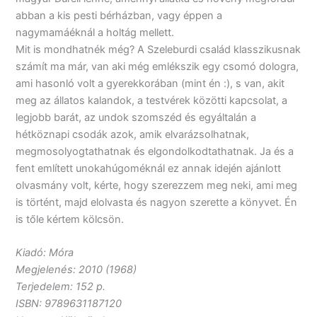
abban a kis pesti bérházban, vagy éppen a
nagymamáéknál a holtág mellett.
Mit is mondhatnék még? A Szeleburdi család klasszikusnak
számít ma már, van aki még emlékszik egy csomó dologra,
ami hasonló volt a gyerekkorában (mint én :), s van, akit
meg az állatos kalandok, a testvérek közötti kapcsolat, a
legjobb barát, az undok szomszéd és egyáltalán a
hétköznapi csodák azok, amik elvarázsolhatnak,
megmosolyogtathatnak és elgondolkodtathatnak. Ja és a
fent említett unokahúgoméknál ez annak idején ajánlott
olvasmány volt, kérte, hogy szerezzem meg neki, ami meg
is történt, majd elolvasta és nagyon szerette a könyvet. Én
is tőle kértem kölcsön.
Kiadó: Móra
Megjelenés: 2010 (1968)
Terjedelem: 152 p.
ISBN: 9789631187120