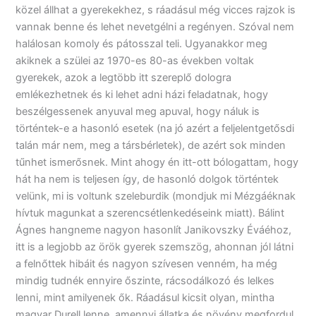
közel állhat a gyerekekhez, s ráadásul még vicces rajzok is
vannak benne és lehet nevetgélni a regényen. Szóval nem
halálosan komoly és pátosszal teli. Ugyanakkor meg
akiknek a szülei az 1970-es 80-as években voltak
gyerekek, azok a legtöbb itt szereplő dologra
emlékezhetnek és ki lehet adni házi feladatnak, hogy
beszélgessenek anyuval meg apuval, hogy náluk is
történtek-e a hasonló esetek (na jó azért a feljelentgetősdi
talán már nem, meg a társbérletek), de azért sok minden
tűnhet ismerősnek. Mint ahogy én itt-ott bólogattam, hogy
hát ha nem is teljesen így, de hasonló dolgok történtek
velünk, mi is voltunk szeleburdik (mondjuk mi Mézgáéknak
hívtuk magunkat a szerencsétlenkedéseink miatt). Bálint
Ágnes hangneme nagyon hasonlít Janikovszky Éváéhoz,
itt is a legjobb az örök gyerek szemszög, ahonnan jól látni
a felnőttek hibáit és nagyon szívesen venném, ha még
mindig tudnék ennyire őszinte, rácsodálkozó és lelkes
lenni, mint amilyenek ők. Ráadásul kicsit olyan, mintha
magyar Durell lenne, amennyi állatka és növény megfordul