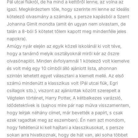
Pál utcai fiúkról, de ha mind a kettőről lenne, az volna az
igazi. Megkérdeztem tőle, hogy szerinte mi lenne az ideális
kötelező olvasmány a számára, s persze kapásból a Szent
Johanna Gimit mondta (amit én ugyan nem olvastam, de
talán a 8-ból 5 kötetet tőlem kapott meg mindenféle jeles
napokra).
Amúgy nyár elején az egyik közeli iskolánál ki volt téve,
hogy a tanárnő melyik osztályoknál miről kér az őszre
olvasónaplót. Minden évfolyamnál 1 kötelező volt kiemelve
és volt még egy 10 címből álló ajánlott lista, ahonnan
szintén lehetett egyet választani a kiemelt mellé. Az első
számú mindenütt a klasszikus volt (Pál utcai fiúk, Egri
csillagok stb.), viszont az ajánlottak között szerepelt a
Végtelen történet, Harry Potter, A kétbalkezes varázsló,
Idődetektívek is (sajnos mire pár nap múlva visszamentem,
hogy leírjak néhány címet, már bevették a papírt, s csak
ezek ragadtak meg az eszemben). Én nem azt mondom,
hogy feltétlenül ki kell hajítani a klasszikusokat, s persze
sokan arra hivatkoznak, hogy de hát van, aki soha többet