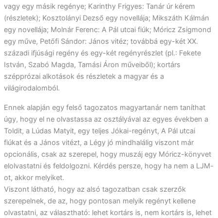
vagy egy másik regénye; Karinthy Frigyes: Tanár úr kérem
(részletek); Kosztolányi Dezső egy novellája; Mikszáth Kálmán
egy novellája; Molnár Ferenc: A Pál utcai fiúk; Móricz Zsigmond
egy műve, Petőfi Sándor: János vitéz; továbbá egy-két XX.
századi ifjúsági regény és egy-két regényrészlet (pl.: Fekete
István, Szabó Magda, Tamási Áron műveiből); kortárs
szépprózai alkotások és részletek a magyar és a
világirodalomból.
Ennek alapján egy felső tagozatos magyartanár nem taníthat
úgy, hogy el ne olvastassa az osztályával az egyes években a
Toldit, a Lúdas Matyit, egy teljes Jókai-regényt, A Pál utcai
fiúkat és a János vitézt, a Légy jó mindhalálig viszont már
opcionális, csak az szerepel, hogy muszáj egy Móricz-könyvet
elolvastatni és feldolgozni. Kérdés persze, hogy ha nem a LJM-
ot, akkor melyiket.
Viszont látható, hogy az alsó tagozatban csak szerzők
szerepelnek, de az, hogy pontosan melyik regényt kellene
olvastatni, az választható: lehet kortárs is, nem kortárs is, lehet