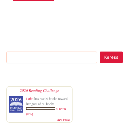
Keress
2026 Reading Challenge
Lobo
has read 0 books toward
her goal of 60 books.
0 of 60
(0%)
view books