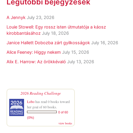
Legutóbbi bejegyzések
A Jennyk
July 23, 2026
Louie Stowell: Egy ​rossz isten útmutatója a káosz
kirobbantásához
July 18, 2026
Janice Hallett Dobozba zárt gyilkosságok
July 16, 2026
Alice Feeney: Higgy nekem
July 15, 2026
Alix E. Harrow: Az örökkévaló
July 13, 2026
2026 Reading Challenge
Lobo
has read 0 books toward
her goal of 60 books.
0 of 60
(0%)
view books