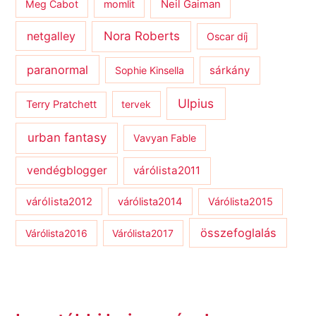
Meg Cabot
momlit
Neil Gaiman
netgalley
Nora Roberts
Oscar díj
paranormal
sárkány
Sophie Kinsella
Ulpius
Terry Pratchett
tervek
urban fantasy
Vavyan Fable
vendégblogger
várólista2011
várólista2012
várólista2014
Várólista2015
összefoglalás
Várólista2016
Várólista2017