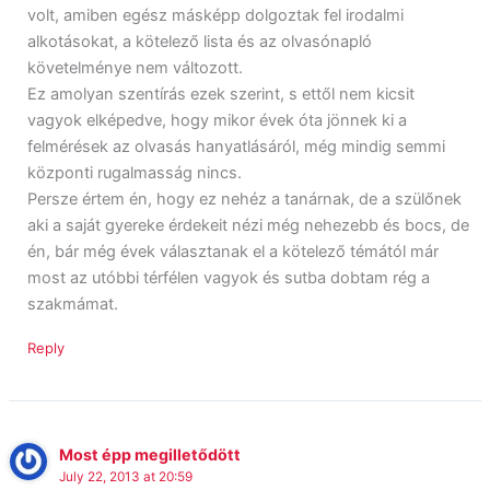
volt, amiben egész másképp dolgoztak fel irodalmi
alkotásokat, a kötelező lista és az olvasónapló
követelménye nem változott.
Ez amolyan szentírás ezek szerint, s ettől nem kicsit
vagyok elképedve, hogy mikor évek óta jönnek ki a
felmérések az olvasás hanyatlásáról, még mindig semmi
központi rugalmasság nincs.
Persze értem én, hogy ez nehéz a tanárnak, de a szülőnek
aki a saját gyereke érdekeit nézi még nehezebb és bocs, de
én, bár még évek választanak el a kötelező témától már
most az utóbbi térfélen vagyok és sutba dobtam rég a
szakmámat.
Reply
Most épp megilletődött
July 22, 2013 at 20:59