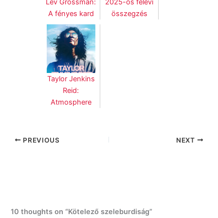
Lev Grossman:
2025-ös félévi
A fényes kard
összegzés
Taylor Jenkins
Reid:
Atmosphere
PREVIOUS
NEXT
10 thoughts on “Kötelező szeleburdiság”