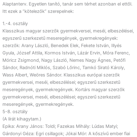
Alaptanterv. Egyetlen tanító, tanár sem térhet azonban el ettől.
Itt ezek a “kötelezők” szerepelnek:
1.-4. osztály
Klasszikus magyar szerzők gyermekversei, meséi, elbeszélései,
egyszerű szerkezetű meseregények, gyermekregények:
szerzők: Arany László, Benedek Elek, Fekete István, Illyés
Gyula, József Attila, Kormos István, Lázár Ervin, Móra Ferenc,
Móricz Zsigmond, Nagy László, Nemes Nagy Ágnes, Petőfi
Sándor, Radnóti Miklós, Szabó Lőrinc, Tamkó Sirató Károly,
Wass Albert, Weöres Sándor. Klasszikus európai szerzők
gyermekversei, meséi, elbeszélései; egyszerű szerkezetű
meseregények, gyermekregények. Kortárs magyar szerzők
gyermekversei, meséi, elbeszélései; egyszerű szerkezetű
meseregények, gyermekregények.
5-8. osztály
(A lírát kihagytam.)
Epika: Arany János: Toldi; Fazekas Mihály: Lúdas Matyi;
Gárdonyi Géza: Egri csillagok; Jókai Mór: A kőszívű ember fiai