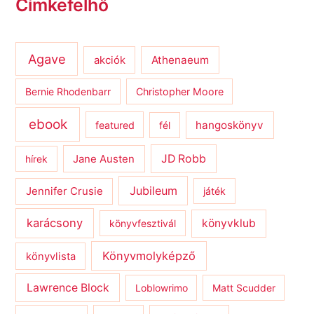
Címkefelhő
Agave
Athenaeum
akciók
Bernie Rhodenbarr
Christopher Moore
ebook
hangoskönyv
featured
fél
JD Robb
hírek
Jane Austen
Jubileum
Jennifer Crusie
játék
karácsony
könyvklub
könyvfesztivál
Könyvmolyképző
könyvlista
Lawrence Block
Loblowrimo
Matt Scudder