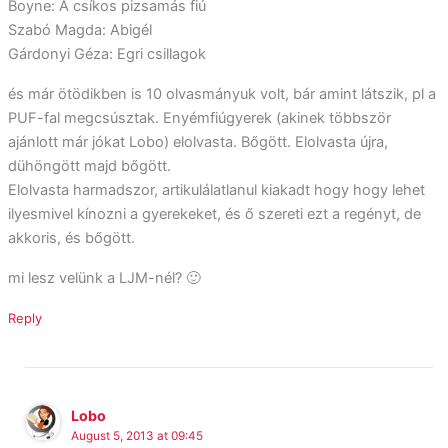
Boyne: A csíkos pizsamás fiú
Szabó Magda: Abigél
Gárdonyi Géza: Egri csillagok
és már ötödikben is 10 olvasmányuk volt, bár amint látszik, pl a
PUF-fal megcsúsztak. Enyémfiúgyerek (akinek többször
ajánlott már jókat Lobo) elolvasta. Bőgött. Elolvasta újra,
dühöngött majd bőgött.
Elolvasta harmadszor, artikulálatlanul kiakadt hogy hogy lehet
ilyesmivel kínozni a gyerekeket, és ő szereti ezt a regényt, de
akkoris, és bőgött.
mi lesz velünk a LJM-nél? 🙂
Reply
Lobo
August 5, 2013 at 09:45