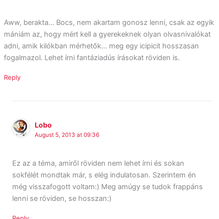
Aww, berakta… Bocs, nem akartam gonosz lenni, csak az egyik
mániám az, hogy mért kell a gyerekeknek olyan olvasnivalókat
adni, amik kilókban mérhetők… meg egy icipicit hosszasan
fogalmazol. Lehet írni fantáziadús írásokat röviden is.
Reply
Lobo
August 5, 2013 at 09:36
Ez az a téma, amiről röviden nem lehet írni és sokan
sokfélét mondtak már, s elég indulatosan. Szerintem én
még visszafogott voltam:) Meg amúgy se tudok frappáns
lenni se röviden, se hosszan:)
Reply