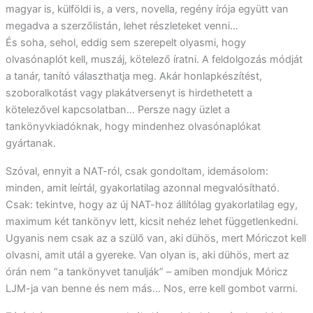
magyar is, külföldi is, a vers, novella, regény írója együtt van
megadva a szerzőlistán, lehet részleteket venni…
És soha, sehol, eddig sem szerepelt olyasmi, hogy
olvasónaplót kell, muszáj, kötelező íratni. A feldolgozás módját
a tanár, tanító választhatja meg. Akár honlapkészítést,
szoboralkotást vagy plakátversenyt is hirdethetett a
kötelezővel kapcsolatban… Persze nagy üzlet a
tankönyvkiadóknak, hogy mindenhez olvasónaplókat
gyártanak.
Szóval, ennyit a NAT-ról, csak gondoltam, idemásolom:
minden, amit leírtál, gyakorlatilag azonnal megvalósítható.
Csak: tekintve, hogy az új NAT-hoz állítólag gyakorlatilag egy,
maximum két tankönyv lett, kicsit nehéz lehet függetlenkedni.
Ugyanis nem csak az a szülő van, aki dühös, mert Móriczot kell
olvasni, amit utál a gyereke. Van olyan is, aki dühös, mert az
órán nem “a tankönyvet tanulják” – amiben mondjuk Móricz
LJM-ja van benne és nem más… Nos, erre kell gombot varrni.