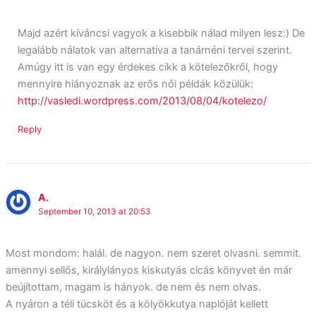
Majd azért kíváncsi vagyok a kisebbik nálad milyen lesz:) De
legalább nálatok van alternatíva a tanárnéni tervei szerint.
Amúgy itt is van egy érdekes cikk a kötelezőkről, hogy
mennyire hiányoznak az erős női példák közülük:
http://vasledi.wordpress.com/2013/08/04/kotelezo/
Reply
A.
September 10, 2013 at 20:53
Most mondom: halál. de nagyon. nem szeret olvasni. semmit.
amennyi sellős, királylányos kiskutyás cicás könyvet én már
beújítottam, magam is hányok. de nem és nem olvas.
A nyáron a téli tücsköt és a kölyökkutya naplóját kellett