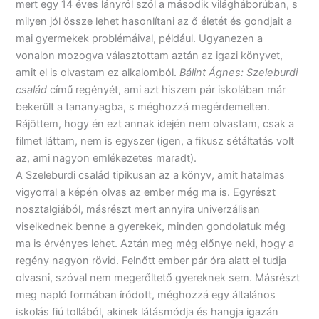
mert egy 14 éves lányról szól a második világháborúban, s
milyen jól össze lehet hasonlítani az ő életét és gondjait a
mai gyermekek problémáival, például. Ugyanezen a
vonalon mozogva választottam aztán az igazi könyvet,
amit el is olvastam ez alkalomból.
Bálint Ágnes: Szeleburdi
család
című regényét, ami azt hiszem pár iskolában már
bekerült a tananyagba, s méghozzá megérdemelten.
Rájöttem, hogy én ezt annak idején nem olvastam, csak a
filmet láttam, nem is egyszer (igen, a fikusz sétáltatás volt
az, ami nagyon emlékezetes maradt).
A Szeleburdi család tipikusan az a könyv, amit hatalmas
vigyorral a képén olvas az ember még ma is. Egyrészt
nosztalgiából, másrészt mert annyira univerzálisan
viselkednek benne a gyerekek, minden gondolatuk még
ma is érvényes lehet. Aztán meg még előnye neki, hogy a
regény nagyon rövid. Felnőtt ember pár óra alatt el tudja
olvasni, szóval nem megerőltető gyereknek sem. Másrészt
meg napló formában íródott, méghozzá egy általános
iskolás fiú tollából, akinek látásmódja és hangja igazán