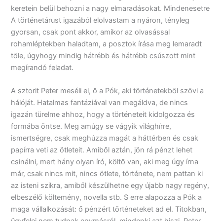
keretein belül behozni a nagy elmaradásokat. Mindenesetre
A történetárust igazából elolvastam a nyáron, tényleg
gyorsan, csak pont akkor, amikor az olvasással
rohamléptekben haladtam, a posztok írása meg lemaradt
tőle, úgyhogy mindig hátrébb és hátrébb csúszott mint
megírandó feladat.
A sztorit Peter meséli el, ő a Pók, aki történetekből szövi a
hálóját. Hatalmas fantáziával van megáldva, de nincs
igazán türelme ahhoz, hogy a történeteit kidolgozza és
formába öntse. Meg amúgy se vágyik világhírre,
ismertségre, csak meghúzza magát a háttérben és csak
papírra veti az ötleteit. Amiből aztán, jön rá pénzt lehet
csinálni, mert hány olyan író, költő van, aki meg úgy írna
már, csak nincs mit, nincs ötlete, története, nem pattan ki
az isteni szikra, amiből készülhetne egy újabb nagy regény,
elbeszélő költemény, novella stb. S erre alapozza a Pók a
maga vállalkozását: ő pénzért történeteket ad el. Titokban,