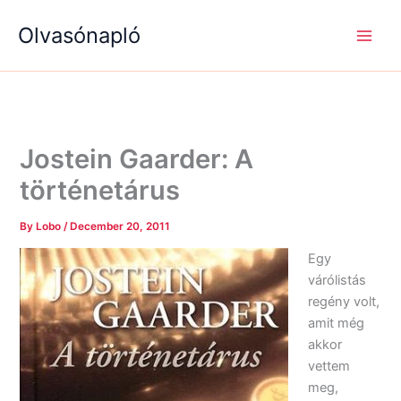
S
R
R
Skip
e
é
é
Olvasónapló
to
a
g
g
content
r
i
i
c
s
s
h
é
é
g
g
e
e
k
k
Jostein Gaarder: A
történetárus
By
Lobo
/
December 20, 2011
Egy
várólistás
regény volt,
amit még
akkor
vettem
meg,