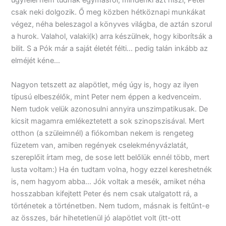
ügyfelei nem tudnak egymásról, mindenki azt hiszi, Peter
csak neki dolgozik. Ő meg közben hétköznapi munkákat
végez, néha beleszagol a könyves világba, de aztán szorul
a hurok. Valahol, valaki(k) arra készülnek, hogy kiborítsák a
bilit. S a Pók már a saját életét félti… pedig talán inkább az
elméjét kéne…
Nagyon tetszett az alapötlet, még úgy is, hogy az ilyen
típusú elbeszélők, mint Peter nem éppen a kedvenceim.
Nem tudok velük azonosulni annyira unszimpatikusak. De
kicsit magamra emlékeztetett a sok szinopszisával. Mert
otthon (a szüleimnél) a fiókomban nekem is rengeteg
füzetem van, amiben regények cselekményvázlatát,
szereplőit írtam meg, de sose lett belőlük ennél több, mert
lusta voltam:) Ha én tudtam volna, hogy ezzel kereshetnék
is, nem hagyom abba… Jók voltak a mesék, amiket néha
hosszabban kifejtett Peter és nem csak utalgatott rá, a
történetek a történetben. Nem tudom, másnak is feltűnt-e
az összes, bár hihetetlenül jó alapötlet volt (itt-ott