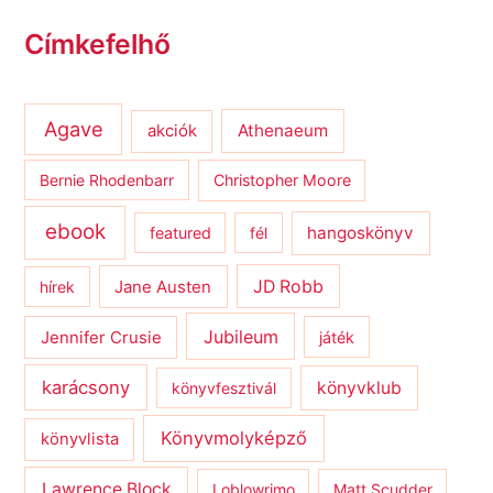
Címkefelhő
Agave
Athenaeum
akciók
Bernie Rhodenbarr
Christopher Moore
ebook
hangoskönyv
featured
fél
JD Robb
hírek
Jane Austen
Jubileum
Jennifer Crusie
játék
karácsony
könyvklub
könyvfesztivál
Könyvmolyképző
könyvlista
Lawrence Block
Loblowrimo
Matt Scudder