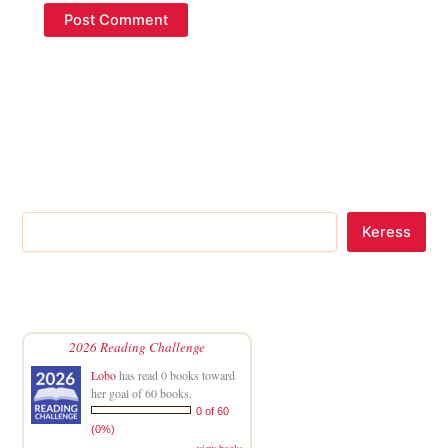
Keress
2026 Reading Challenge
Lobo
has read 0 books toward
her goal of 60 books.
0 of 60
(0%)