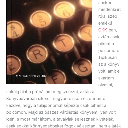
amikor
mindenki írt
róla, szép
emlékű
OKK
-ban,
aztán csak
pihent a
polcomon.
Tipikusan
az a könyv
volt, amit el
akartam
olvasni,
sokáig hiába próbáltam megszerezni, aztán a
Könyvudvarban sikerült nagyon olcsón és onnantól
kezdve, hogy a tulajdonomat képezte csak pihent a
polcomon. Majd az összes várólistás könyvem ilyen volt
idén, s most már látom, a tavalyiak se lesznek kivételek,
csak sokkal könnyedebbeket fogok választani, nem e játék