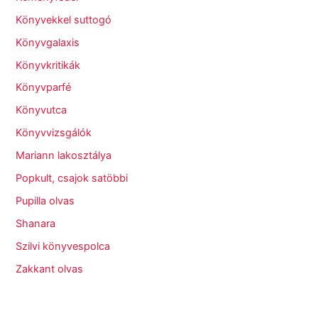
Könyvekkel suttogó
Könyvgalaxis
Könyvkritikák
Könyvparfé
Könyvutca
Könyvvizsgálók
Mariann lakosztálya
Popkult, csajok satöbbi
Pupilla olvas
Shanara
Szilvi könyvespolca
Zakkant olvas