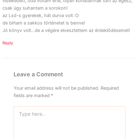
viselkedett, oda voltam érte, olyan korlátlannak tűnt az egész,
csak úgy suhantam a sorokon!
az Lsd-s gyerekek, hát durva volt :O
de bírtam a sakkos történetet is benne!
Jó könyv volt…de a végére elvesztettem az érdeklődésemet!
Reply
Leave a Comment
Your email address will not be published.
Required
fields are marked
*
Type
here..