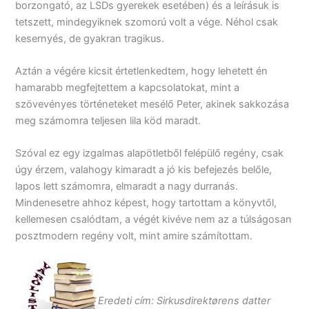
borzongató, az LSDs gyerekek esetében) és a leírásuk is
tetszett, mindegyiknek szomorú volt a vége. Néhol csak
kesernyés, de gyakran tragikus.
Aztán a végére kicsit értetlenkedtem, hogy lehetett én
hamarabb megfejtettem a kapcsolatokat, mint a
szövevényes történeteket mesélő Peter, akinek sakkozása
meg számomra teljesen lila köd maradt.
Szóval ez egy izgalmas alapötletből felépülő regény, csak
úgy érzem, valahogy kimaradt a jó kis befejezés belőle,
lapos lett számomra, elmaradt a nagy durranás.
Mindenesetre ahhoz képest, hogy tartottam a könyvtől,
kellemesen csalódtam, a végét kivéve nem az a túlságosan
posztmodern regény volt, mint amire számítottam.
Eredeti cím: Sirkusdirektørens datter