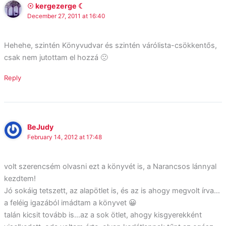
☉ kergezerge ☾
December 27, 2011 at 16:40
Hehehe, szintén Könyvudvar és szintén várólista-csökkentős,
csak nem jutottam el hozzá 🙁
Reply
BeJudy
February 14, 2012 at 17:48
volt szerencsém olvasni ezt a könyvét is, a Narancsos lánnyal
kezdtem!
Jó sokáig tetszett, az alapötlet is, és az is ahogy megvolt írva…
a feléig igazából imádtam a könyvet 😀
talán kicsit tovább is…az a sok ötlet, ahogy kisgyerekként