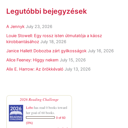
Legutóbbi bejegyzések
A Jennyk
July 23, 2026
Louie Stowell: Egy ​rossz isten útmutatója a káosz
kirobbantásához
July 18, 2026
Janice Hallett Dobozba zárt gyilkosságok
July 16, 2026
Alice Feeney: Higgy nekem
July 15, 2026
Alix E. Harrow: Az örökkévaló
July 13, 2026
2026 Reading Challenge
Lobo
has read 0 books toward
her goal of 60 books.
0 of 60
(0%)