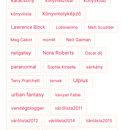
karácsony
könyvklub
könyvfesztivál
Könyvmolyképző
könyvlista
Lawrence Block
Loblowrimo
Matt Scudder
Meg Cabot
momlit
Neil Gaiman
netgalley
Nora Roberts
Oscar díj
paranormal
sárkány
Sophie Kinsella
Ulpius
Terry Pratchett
tervek
urban fantasy
Vavyan Fable
vendégblogger
várólista2011
várólista2012
várólista2014
Várólista2015