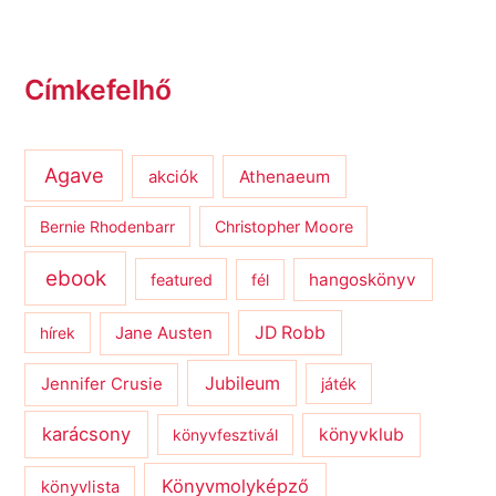
Címkefelhő
Agave
Athenaeum
akciók
Bernie Rhodenbarr
Christopher Moore
ebook
hangoskönyv
featured
fél
JD Robb
hírek
Jane Austen
Jubileum
Jennifer Crusie
játék
karácsony
könyvklub
könyvfesztivál
Könyvmolyképző
könyvlista