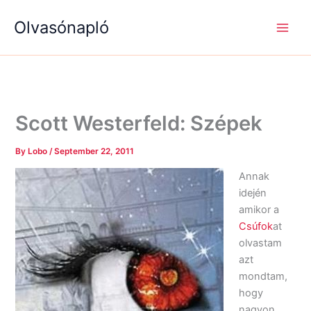
S
R
R
Skip
e
é
é
Olvasónapló
to
a
g
g
content
r
i
i
c
s
s
h
é
é
g
g
e
e
k
k
Scott Westerfeld: Szépek
By
Lobo
/
September 22, 2011
Annak
idején
amikor a
Csúfok
at
olvastam
azt
mondtam,
hogy
nagyon