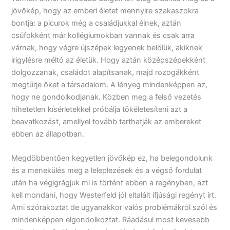
jövőkép, hogy az emberi életet mennyire szakaszokra
bontja: a picurok még a családjukkal élnek, aztán
csúfokként már kollégiumokban vannak és csak arra
várnak, hogy végre újszépek legyenek belőlük, akiknek
irigylésre méltó az életük. Hogy aztán középszépekként
dolgozzanak, családot alapítsanak, majd rozogákként
megtűrje őket a társadalom. A lényeg mindenképpen az,
hogy ne gondolkodjanak. Közben meg a felső vezetés
hihetetlen kísérletekkel próbálja tökéletesíteni azt a
beavatkozást, amellyel tovább tarthatják az embereket
ebben az állapotban.
Megdöbbentően kegyetlen jövőkép ez, ha belegondolunk
és a menekülés meg a leleplezések és a végső fordulat
után ha végigrágjuk mi is történt ebben a regényben, azt
kell mondani, hogy Westerfeld jól eltalált ifjúsági regényt írt.
Ami szórakoztat de ugyanakkor valós problémákról szól és
mindenképpen elgondolkoztat. Ráadásul most kevesebb