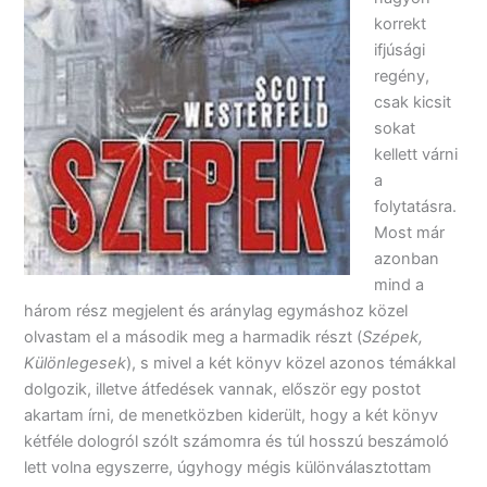
korrekt
ifjúsági
regény,
csak kicsit
sokat
kellett várni
a
folytatásra.
Most már
azonban
mind a
három rész megjelent és aránylag egymáshoz közel
olvastam el a második meg a harmadik részt (
Szépek,
Különlegesek
), s mivel a két könyv közel azonos témákkal
dolgozik, illetve átfedések vannak, először egy postot
akartam írni, de menetközben kiderült, hogy a két könyv
kétféle dologról szólt számomra és túl hosszú beszámoló
lett volna egyszerre, úgyhogy mégis különválasztottam