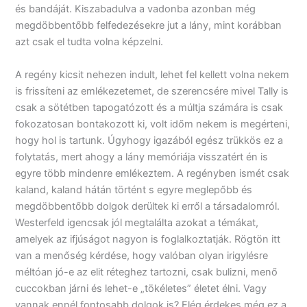
és bandáját. Kiszabadulva a vadonba azonban még
megdöbbentőbb felfedezésekre jut a lány, mint korábban
azt csak el tudta volna képzelni.
A regény kicsit nehezen indult, lehet fel kellett volna nekem
is frissíteni az emlékezetemet, de szerencsére mivel Tally is
csak a sötétben tapogatózott és a múltja számára is csak
fokozatosan bontakozott ki, volt időm nekem is megérteni,
hogy hol is tartunk. Úgyhogy igazából egész trükkös ez a
folytatás, mert ahogy a lány memóriája visszatért én is
egyre több mindenre emlékeztem. A regényben ismét csak
kaland, kaland hátán történt s egyre meglepőbb és
megdöbbentőbb dolgok derültek ki erről a társadalomról.
Westerfeld igencsak jól megtalálta azokat a témákat,
amelyek az ifjúságot nagyon is foglalkoztatják. Rögtön itt
van a menőség kérdése, hogy valóban olyan irigylésre
méltóan jó-e az elit réteghez tartozni, csak bulizni, menő
cuccokban járni és lehet-e „tökéletes” életet élni. Vagy
vannak ennél fontosabb dolgok is? Elég érdekes még ez a