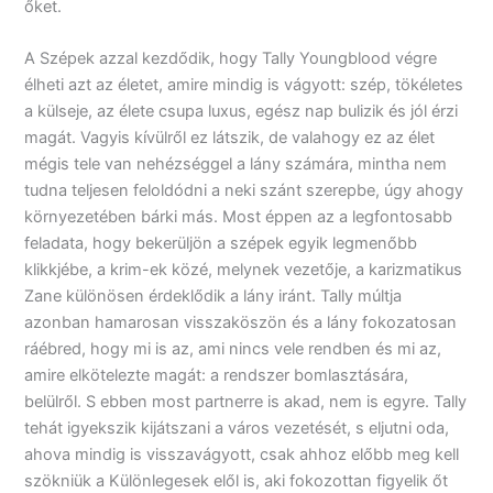
őket.
A Szépek azzal kezdődik, hogy Tally Youngblood végre
élheti azt az életet, amire mindig is vágyott: szép, tökéletes
a külseje, az élete csupa luxus, egész nap bulizik és jól érzi
magát. Vagyis kívülről ez látszik, de valahogy ez az élet
mégis tele van nehézséggel a lány számára, mintha nem
tudna teljesen feloldódni a neki szánt szerepbe, úgy ahogy
környezetében bárki más. Most éppen az a legfontosabb
feladata, hogy bekerüljön a szépek egyik legmenőbb
klikkjébe, a krim-ek közé, melynek vezetője, a karizmatikus
Zane különösen érdeklődik a lány iránt. Tally múltja
azonban hamarosan visszaköszön és a lány fokozatosan
ráébred, hogy mi is az, ami nincs vele rendben és mi az,
amire elkötelezte magát: a rendszer bomlasztására,
belülről. S ebben most partnerre is akad, nem is egyre. Tally
tehát igyekszik kijátszani a város vezetését, s eljutni oda,
ahova mindig is visszavágyott, csak ahhoz előbb meg kell
szökniük a Különlegesek elől is, aki fokozottan figyelik őt