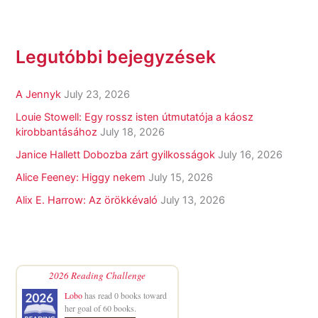
Legutóbbi bejegyzések
A Jennyk
July 23, 2026
Louie Stowell: Egy ​rossz isten útmutatója a káosz
kirobbantásához
July 18, 2026
Janice Hallett Dobozba zárt gyilkosságok
July 16, 2026
Alice Feeney: Higgy nekem
July 15, 2026
Alix E. Harrow: Az örökkévaló
July 13, 2026
2026 Reading Challenge
Lobo
has read 0 books toward
her goal of 60 books.