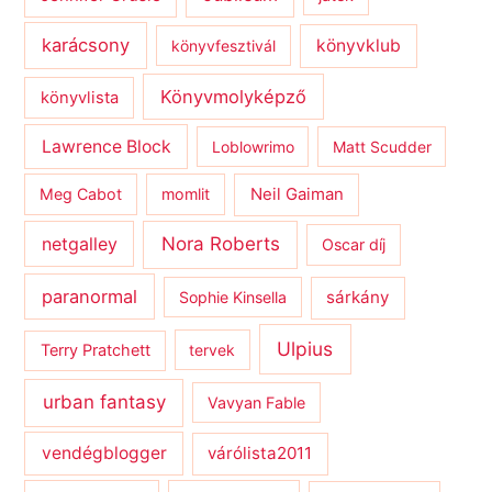
karácsony
könyvklub
könyvfesztivál
Könyvmolyképző
könyvlista
Lawrence Block
Loblowrimo
Matt Scudder
Meg Cabot
momlit
Neil Gaiman
netgalley
Nora Roberts
Oscar díj
paranormal
sárkány
Sophie Kinsella
Ulpius
Terry Pratchett
tervek
urban fantasy
Vavyan Fable
vendégblogger
várólista2011