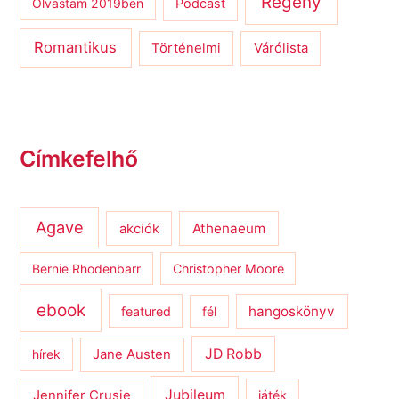
Regény
Olvastam 2019ben
Podcast
Romantikus
Várólista
Történelmi
Címkefelhő
Agave
Athenaeum
akciók
Bernie Rhodenbarr
Christopher Moore
ebook
hangoskönyv
featured
fél
JD Robb
hírek
Jane Austen
Jubileum
Jennifer Crusie
játék