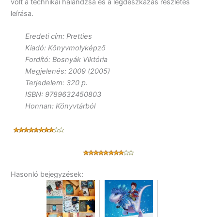
volt a technikai halandzsa és a légdeszkázás részletes
leírása.
Eredeti cím: Pretties
Kiadó: Könyvmolyképző
Fordító: Bosnyák Viktória
Megjelenés: 2009 (2005)
Terjedelem: 320 p.
ISBN: 9789632450803
Honnan: Könyvtárból
Hasonló bejegyzések: