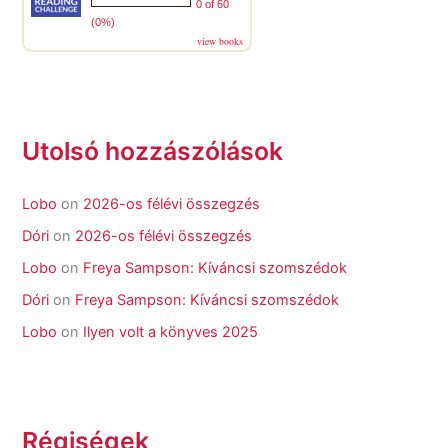
0 of 60
(0%)
view books
Utolsó hozzászólások
Lobo
on
2026-os félévi összegzés
Dóri
on
2026-os félévi összegzés
Lobo
on
Freya Sampson: Kíváncsi szomszédok
Dóri
on
Freya Sampson: Kíváncsi szomszédok
Lobo
on
Ilyen volt a könyves 2025
Régiségek