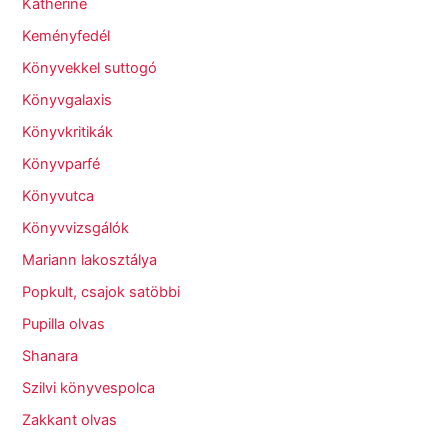
Katherine
Keményfedél
Könyvekkel suttogó
Könyvgalaxis
Könyvkritikák
Könyvparfé
Könyvutca
Könyvvizsgálók
Mariann lakosztálya
Popkult, csajok satöbbi
Pupilla olvas
Shanara
Szilvi könyvespolca
Zakkant olvas