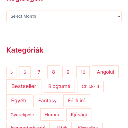
Kategóriák
8
Angolul
7
9
6
10
5
Bestseller
Blogturné
Chick-lit
Egyéb
Férfi író
Fantasy
Humor
Ifjúsági
Gyerekpolc
Ismeretterjesztő
Játék
Klasszikus