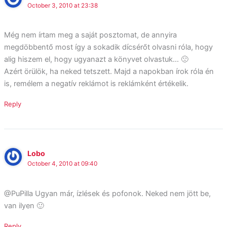
October 3, 2010 at 23:38
Még nem írtam meg a saját posztomat, de annyira
megdöbbentő most így a sokadik dícsérőt olvasni róla, hogy
alig hiszem el, hogy ugyanazt a könyvet olvastuk… 🙁
Azért örülök, ha neked tetszett. Majd a napokban írok róla én
is, remélem a negatív reklámot is reklámként értékelik.
Reply
Lobo
October 4, 2010 at 09:40
@PuPilla Ugyan már, ízlések és pofonok. Neked nem jött be,
van ilyen 🙂
Reply