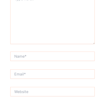
Name*
Email*
Website