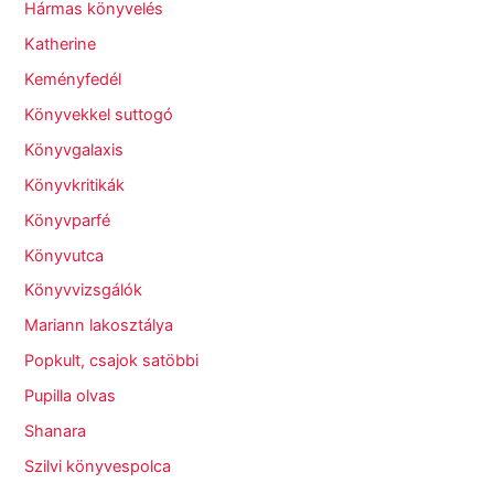
Hármas könyvelés
Katherine
Keményfedél
Könyvekkel suttogó
Könyvgalaxis
Könyvkritikák
Könyvparfé
Könyvutca
Könyvvizsgálók
Mariann lakosztálya
Popkult, csajok satöbbi
Pupilla olvas
Shanara
Szilvi könyvespolca