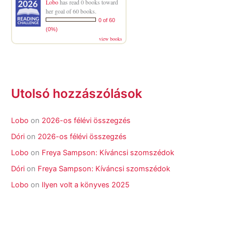
Lobo
has read 0 books toward
her goal of 60 books.
0 of 60
(0%)
view books
Utolsó hozzászólások
Lobo
on
2026-os félévi összegzés
Dóri
on
2026-os félévi összegzés
Lobo
on
Freya Sampson: Kíváncsi szomszédok
Dóri
on
Freya Sampson: Kíváncsi szomszédok
Lobo
on
Ilyen volt a könyves 2025