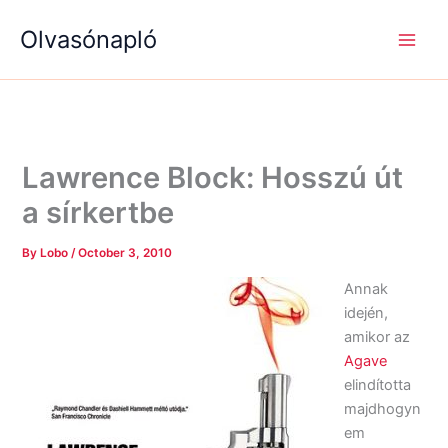
S
R
R
Skip
e
é
é
Olvasónapló
to
a
g
g
content
r
i
i
c
s
s
h
é
é
g
g
e
e
k
k
Lawrence Block: Hosszú út
a sírkertbe
By
Lobo
/
October 3, 2010
Annak
idején,
amikor az
Agave
elindította
majdhogyn
em