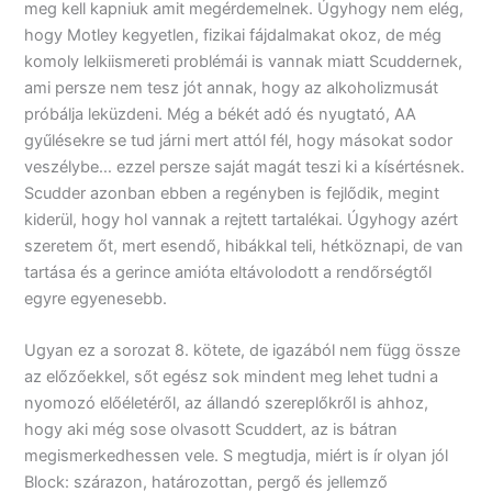
meg kell kapniuk amit megérdemelnek. Úgyhogy nem elég,
hogy Motley kegyetlen, fizikai fájdalmakat okoz, de még
komoly lelkiismereti problémái is vannak miatt Scuddernek,
ami persze nem tesz jót annak, hogy az alkoholizmusát
próbálja leküzdeni. Még a békét adó és nyugtató, AA
gyűlésekre se tud járni mert attól fél, hogy másokat sodor
veszélybe… ezzel persze saját magát teszi ki a kísértésnek.
Scudder azonban ebben a regényben is fejlődik, megint
kiderül, hogy hol vannak a rejtett tartalékai. Úgyhogy azért
szeretem őt, mert esendő, hibákkal teli, hétköznapi, de van
tartása és a gerince amióta eltávolodott a rendőrségtől
egyre egyenesebb.
Ugyan ez a sorozat 8. kötete, de igazából nem függ össze
az előzőekkel, sőt egész sok mindent meg lehet tudni a
nyomozó előéletéről, az állandó szereplőkről is ahhoz,
hogy aki még sose olvasott Scuddert, az is bátran
megismerkedhessen vele. S megtudja, miért is ír olyan jól
Block: szárazon, határozottan, pergő és jellemző