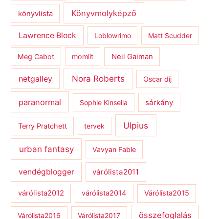
Könyvmolyképző
könyvlista
Lawrence Block
Loblowrimo
Matt Scudder
Meg Cabot
momlit
Neil Gaiman
netgalley
Nora Roberts
Oscar díj
paranormal
sárkány
Sophie Kinsella
Ulpius
Terry Pratchett
tervek
urban fantasy
Vavyan Fable
vendégblogger
várólista2011
várólista2012
várólista2014
Várólista2015
összefoglalás
Várólista2016
Várólista2017