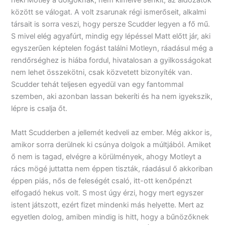
neki Motley a dolgoknak, nem kímélve senkit, az áldozatok
között se válogat. A volt zsarunak régi ismerőseit, alkalmi
társait is sorra veszi, hogy persze Scudder legyen a fő mű.
S mivel elég agyafúrt, mindig egy lépéssel Matt előtt jár, aki
egyszerűen képtelen fogást találni Motleyn, ráadásul még a
rendőrséghez is hiába fordul, hivatalosan a gyilkosságokat
nem lehet összekötni, csak közvetett bizonyíték van.
Scudder tehát teljesen egyedül van egy fantommal
szemben, aki azonban lassan bekeríti és ha nem igyekszik,
lépre is csalja őt.
Matt Scudderben a jellemét kedveli az ember. Még akkor is,
amikor sorra derülnek ki csúnya dolgok a múltjából. Amiket
ő nem is tagad, elvégre a körülmények, ahogy Motleyt a
rács mögé juttatta nem éppen tiszták, ráadásul ő akkoriban
éppen piás, nős de feleségét csaló, itt-ott kenőpénzt
elfogadó hekus volt. S most úgy érzi, hogy mert egyszer
istent játszott, ezért fizet mindenki más helyette. Mert az
egyetlen dolog, amiben mindig is hitt, hogy a bűnözőknek