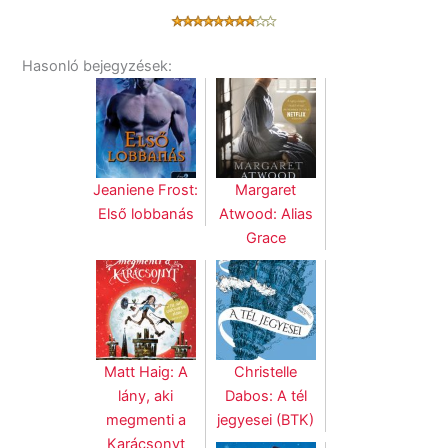
Hasonló bejegyzések:
Jeaniene Frost:
Margaret
Első lobbanás
Atwood: Alias
Grace
Matt Haig: A
Christelle
lány, aki
Dabos: A tél
megmenti a
jegyesei (BTK)
Karácsonyt