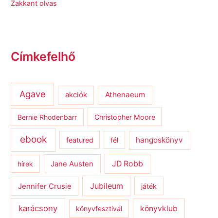
Zakkant olvas
Címkefelhő
Agave
Athenaeum
akciók
Bernie Rhodenbarr
Christopher Moore
ebook
hangoskönyv
featured
fél
JD Robb
hírek
Jane Austen
Jubileum
Jennifer Crusie
játék
karácsony
könyvklub
könyvfesztivál