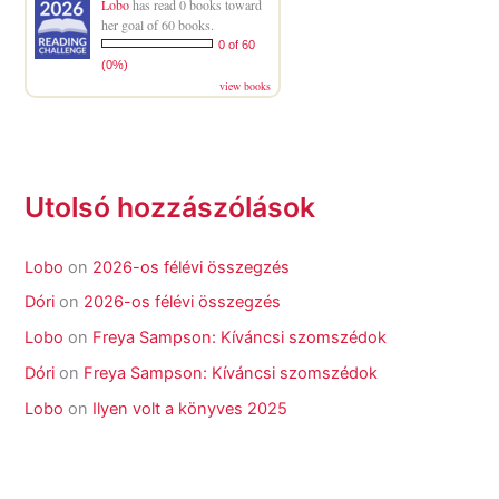
Lobo
has read 0 books toward
her goal of 60 books.
0 of 60
(0%)
view books
Utolsó hozzászólások
Lobo
on
2026-os félévi összegzés
Dóri
on
2026-os félévi összegzés
Lobo
on
Freya Sampson: Kíváncsi szomszédok
Dóri
on
Freya Sampson: Kíváncsi szomszédok
Lobo
on
Ilyen volt a könyves 2025