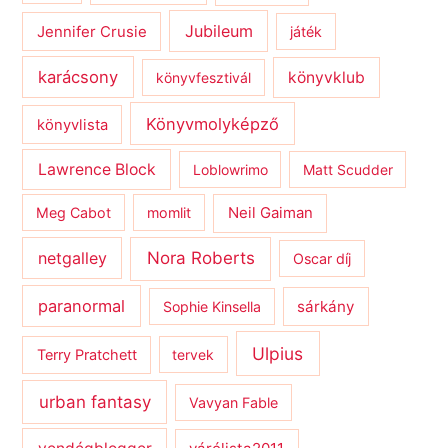
Jubileum
Jennifer Crusie
játék
karácsony
könyvklub
könyvfesztivál
Könyvmolyképző
könyvlista
Lawrence Block
Loblowrimo
Matt Scudder
Meg Cabot
momlit
Neil Gaiman
netgalley
Nora Roberts
Oscar díj
paranormal
sárkány
Sophie Kinsella
Ulpius
Terry Pratchett
tervek
urban fantasy
Vavyan Fable