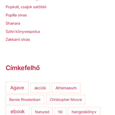
Popkult, csajok satöbbi
Pupilla olvas
Shanara
Szilvi könyvespolca
Zakkant olvas
Címkefelhő
Agave
Athenaeum
akciók
Bernie Rhodenbarr
Christopher Moore
ebook
hangoskönyv
featured
fél