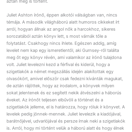
aztán meg is történt.
Juliet Ashton írónő, éppen alkotói válságban van, nincs
témája. A második világháború alatt humoros cikkeket írt
arról, hogyan állnak az angol nők a harcokhoz, sikeres
sorozatából aztán könyv lett, s most várnák tőle a
folytatást. Csakhogy nincs ihlete. Egészen addig, amíg
levelet nem kap egy ismeretlentől, aki Gurnsey-ről találta
meg őt egy könyv révén, ami valamikor az írónő tulajdona
volt. Juliet levelezni kezd a férfival és kiderül, hogy a
szigetlakók a német megszállás idején alakítottak egy
olvasókört, amivel először csak fedezni kívánták magukat,
de aztán rájöttek, hogy az irodalom, a könyvek milyen
sokat jelentenek és ez segített nekik átvészelni a háborús
éveket. Az írónőt teljesen elbűvöli a történet és a
szigetlakók jelleme, el is határozza, hogy róluk ír könyvet. A
levelek pedig jönnek-mennek. Juliet levelezik a kiadójával,
barátnőjével, udvarlójával és persze írnak neki a szigetlakók
is. Arról, hogy mi történt velük a háború alatt és hogy élnek