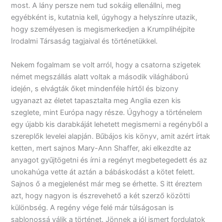
most. A lány persze nem tud sokáig ellenállni, meg
egyébként is, kutatnia kell, úgyhogy a helyszínre utazik,
hogy személyesen is megismerkedjen a Krumplihéjpite
Irodalmi Társaság tagjaival és történetükkel.
Nekem fogalmam se volt arról, hogy a csatorna szigetek
német megszállás alatt voltak a második világháború
idején, s elvágták őket mindenféle hírtől és bizony
ugyanazt az életet tapasztalta meg Anglia ezen kis
szeglete, mint Európa nagy része. Úgyhogy a történelem
egy újabb kis darabkáját lehetett megismerni a regényből a
szereplők levelei alapján. Bűbájos kis könyv, amit azért írtak
ketten, mert sajnos Mary-Ann Shaffer, aki elkezdte az
anyagot gyűjtögetni és írni a regényt megbetegedett és az
unokahúga vette át aztán a bábáskodást a kötet felett.
Sajnos ő a megjelenést már meg se érhette. S itt éreztem
azt, hogy nagyon is észrevehető a két szerző közötti
különbség. A regény vége felé már túlságosan is
sablonossá válik a történet. Jönnek a jól ismert fordulatok