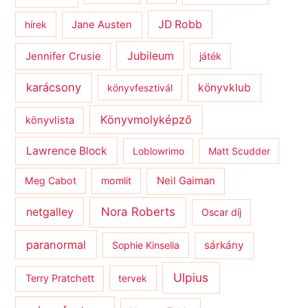
JD Robb
hírek
Jane Austen
Jubileum
Jennifer Crusie
játék
karácsony
könyvklub
könyvfesztivál
Könyvmolyképző
könyvlista
Lawrence Block
Loblowrimo
Matt Scudder
Meg Cabot
momlit
Neil Gaiman
netgalley
Nora Roberts
Oscar díj
paranormal
sárkány
Sophie Kinsella
Ulpius
Terry Pratchett
tervek