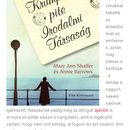
címükkel
felkeltik
az
érdeklőd
ését az
emberne
k, aztán
meg
ízléses a
borítójuk
, a
témája is
nagyon
nekem
valónak
ígérkezett. Ráadásnak pedig még az elfogult
ajánlók
is
annyira jól adták vissza a hangulatot, amit a regénytől
vártam, hogy nem volt kétség, el fogom én ezt olvasni. Ami