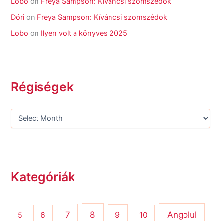
Lobo
on
Freya Sampson: Kíváncsi szomszédok
Dóri
on
Freya Sampson: Kíváncsi szomszédok
Lobo
on
Ilyen volt a könyves 2025
Régiségek
Kategóriák
8
Angolul
7
9
6
10
5