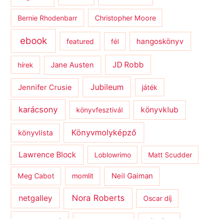
Bernie Rhodenbarr
Christopher Moore
ebook
hangoskönyv
featured
fél
JD Robb
hírek
Jane Austen
Jubileum
Jennifer Crusie
játék
karácsony
könyvklub
könyvfesztivál
Könyvmolyképző
könyvlista
Lawrence Block
Loblowrimo
Matt Scudder
Meg Cabot
momlit
Neil Gaiman
netgalley
Nora Roberts
Oscar díj