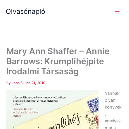
S
R
R
Skip
e
é
é
Olvasónapló
to
a
g
g
content
r
i
i
c
s
s
h
é
é
g
g
e
e
k
k
Mary Ann Shaffer – Annie
Barrows: Krumplihéjpite
Irodalmi Társaság
By
Lobo
/
June 21, 2010
Vannak
olyan
könyvek
,
amelyek
már a