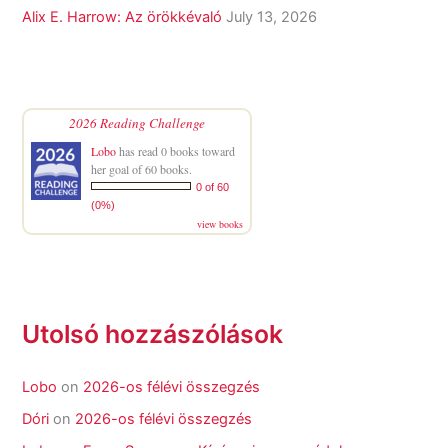
Alix E. Harrow: Az örökkévaló
July 13, 2026
2026 Reading Challenge
Lobo
has read 0 books toward
her goal of 60 books.
0 of 60
(0%)
view books
Utolsó hozzászólások
Lobo
on
2026-os félévi összegzés
Dóri
on
2026-os félévi összegzés