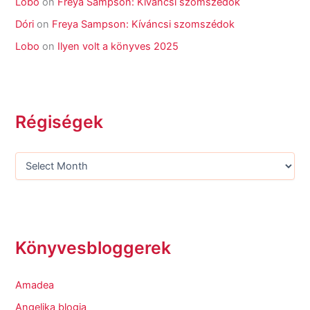
Lobo
on
Freya Sampson: Kíváncsi szomszédok
Dóri
on
Freya Sampson: Kíváncsi szomszédok
Lobo
on
Ilyen volt a könyves 2025
Régiségek
Könyvesbloggerek
Amadea
Angelika blogja