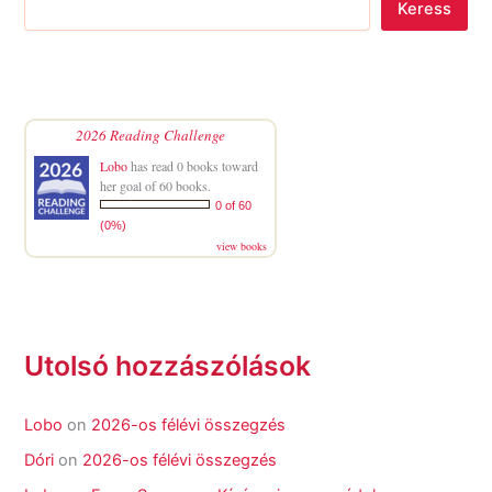
Keress
2026 Reading Challenge
Lobo
has read 0 books toward
her goal of 60 books.
0 of 60
(0%)
view books
Utolsó hozzászólások
Lobo
on
2026-os félévi összegzés
Dóri
on
2026-os félévi összegzés