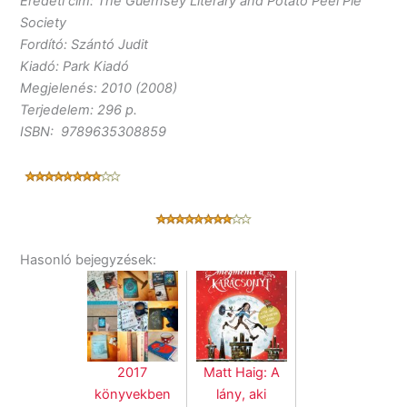
Eredeti cím: The Guernsey Literary and Potato Peel Pie
Society
Fordító: Szántó Judit
Kiadó: Park Kiadó
Megjelenés: 2010 (2008)
Terjedelem: 296 p.
ISBN: 9789635308859
Hasonló bejegyzések:
2017
Matt Haig: A
könyvekben
lány, aki