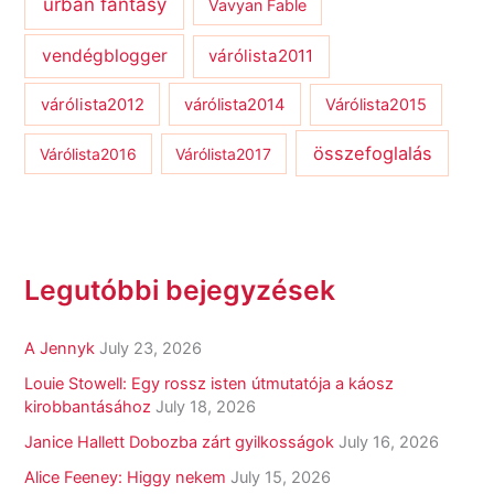
urban fantasy
Vavyan Fable
vendégblogger
várólista2011
várólista2012
várólista2014
Várólista2015
összefoglalás
Várólista2016
Várólista2017
Legutóbbi bejegyzések
A Jennyk
July 23, 2026
Louie Stowell: Egy ​rossz isten útmutatója a káosz
kirobbantásához
July 18, 2026
Janice Hallett Dobozba zárt gyilkosságok
July 16, 2026
Alice Feeney: Higgy nekem
July 15, 2026