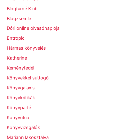
Blogturné Klub
Blogzsemle
Dóri online olvasónaplója
Entropic
Hármas könyvelés
Katherine
Keményfedél
Könyvekkel suttogó
Könyvgalaxis
Könyvkritikák
Könyvparfé
Könyvutca
Könyvvizsgálók
Mariann lakosztálya