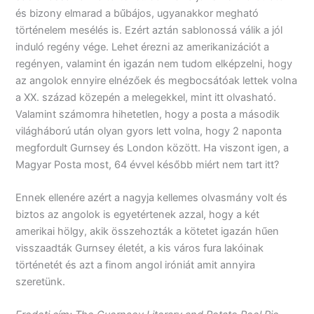
és bizony elmarad a bűbájos, ugyanakkor megható
történelem mesélés is. Ezért aztán sablonossá válik a jól
induló regény vége. Lehet érezni az amerikanizációt a
regényen, valamint én igazán nem tudom elképzelni, hogy
az angolok ennyire elnézőek és megbocsátóak lettek volna
a XX. század közepén a melegekkel, mint itt olvasható.
Valamint számomra hihetetlen, hogy a posta a második
világháború után olyan gyors lett volna, hogy 2 naponta
megfordult Gurnsey és London között. Ha viszont igen, a
Magyar Posta most, 64 évvel később miért nem tart itt?
Ennek ellenére azért a nagyja kellemes olvasmány volt és
biztos az angolok is egyetértenek azzal, hogy a két
amerikai hölgy, akik összehozták a kötetet igazán hűen
visszaadták Gurnsey életét, a kis város fura lakóinak
történetét és azt a finom angol iróniát amit annyira
szeretünk.