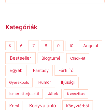
Kategóriák
8
Angolul
7
9
6
10
5
Bestseller
Blogturné
Chick-lit
Egyéb
Férfi író
Fantasy
Humor
Ifjúsági
Gyerekpolc
Ismeretterjesztő
Játék
Klasszikus
Könyvajánló
Krimi
Könyvtárból