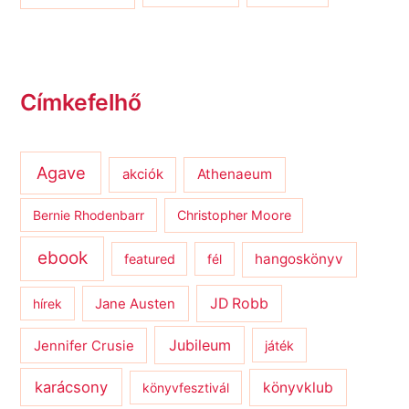
Címkefelhő
Agave
Athenaeum
akciók
Bernie Rhodenbarr
Christopher Moore
ebook
hangoskönyv
featured
fél
JD Robb
hírek
Jane Austen
Jubileum
Jennifer Crusie
játék
karácsony
könyvklub
könyvfesztivál