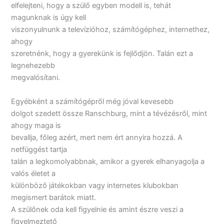
elfelejteni, hogy a szülő egyben modell is, tehát
magunknak is úgy kell
viszonyulnunk a televízióhoz, számítógéphez, internethez,
ahogy
szeretnénk, hogy a gyerekünk is fejlődjön. Talán ezt a
legnehezebb
megvalósítani.
Egyébként a számítógépről még jóval kevesebb
dolgot szedett össze Ranschburg, mint a tévézésről, mint
ahogy maga is
bevallja, főleg azért, mert nem ért annyira hozzá. A
netfüggést tartja
talán a legkomolyabbnak, amikor a gyerek elhanyagolja a
valós életet a
különböző játékokban vagy internetes klubokban
megismert barátok miatt.
A szülőnek oda kell figyelnie és amint észre veszi a
figyelmeztető