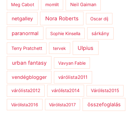
Meg Cabot
momlit
Neil Gaiman
netgalley
Nora Roberts
Oscar díj
paranormal
sárkány
Sophie Kinsella
Ulpius
Terry Pratchett
tervek
urban fantasy
Vavyan Fable
vendégblogger
várólista2011
várólista2012
várólista2014
Várólista2015
összefoglalás
Várólista2016
Várólista2017