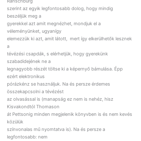
Ranschburg
szerint az egyik legfontosabb dolog, hogy mindig
beszéljük meg a
gyerekkel azt amit megnézhet, mondjuk el a
véleményünket, ugyanígy
elemezzük ki azt, amit látott, mert így elkerülhetők lesznek
a
tévézési csapdák, s elérhetjük, hogy gyerekünk
szabadidejének ne a
legnagyobb részét töltse ki a képernyő bámulása. Épp
ezért elektronikus
pórázkénz se használjuk. Na és persze érdemes
összekapcsolni a tévézést
az olvasással is (manapság ez nem is nehéz, hisz
Kisvakondtól Thomason
át Pettsonig minden megjelenik könyvben is és nem kevés
közülük
színvonalas mű nyomtatva is). Na és persze a
legfontosabb: nem