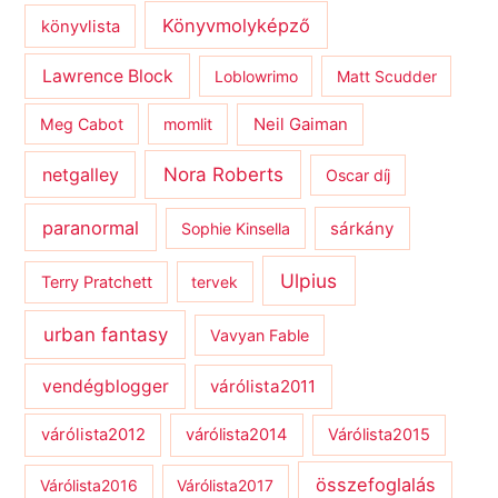
Könyvmolyképző
könyvlista
Lawrence Block
Loblowrimo
Matt Scudder
Meg Cabot
momlit
Neil Gaiman
netgalley
Nora Roberts
Oscar díj
paranormal
sárkány
Sophie Kinsella
Ulpius
Terry Pratchett
tervek
urban fantasy
Vavyan Fable
vendégblogger
várólista2011
várólista2012
várólista2014
Várólista2015
összefoglalás
Várólista2016
Várólista2017