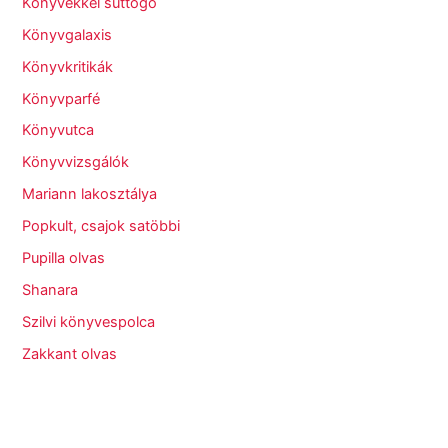
Könyvekkel suttogó
Könyvgalaxis
Könyvkritikák
Könyvparfé
Könyvutca
Könyvvizsgálók
Mariann lakosztálya
Popkult, csajok satöbbi
Pupilla olvas
Shanara
Szilvi könyvespolca
Zakkant olvas