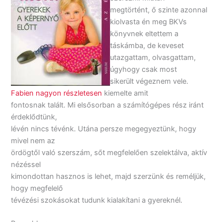
megtörtént, ő szinte azonnal
kiolvasta én meg BKVs
könyvnek eltettem a
táskámba, de keveset
utazgattam, olvasgattam,
úgyhogy csak most
sikerült végeznem vele.
Fabien nagyon részletesen
kiemelte amit
fontosnak talált. Mi elsősorban a számítógépes rész iránt
érdeklődtünk,
lévén nincs tévénk. Utána persze megegyeztünk, hogy
mivel nem az
ördögtől való szerszám, sőt megfelelően szelektálva, aktív
nézéssel
kimondottan hasznos is lehet, majd szerzünk és reméljük,
hogy megfelelő
tévézési szokásokat tudunk kialakítani a gyereknél.