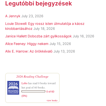
Legutóbbi bejegyzések
A Jennyk
July 23, 2026
Louie Stowell: Egy ​rossz isten útmutatója a káosz
kirobbantásához
July 18, 2026
Janice Hallett Dobozba zárt gyilkosságok
July 16, 2026
Alice Feeney: Higgy nekem
July 15, 2026
Alix E. Harrow: Az örökkévaló
July 13, 2026
2026 Reading Challenge
Lobo
has read 0 books toward
her goal of 60 books.
0 of 60
(0%)
view books