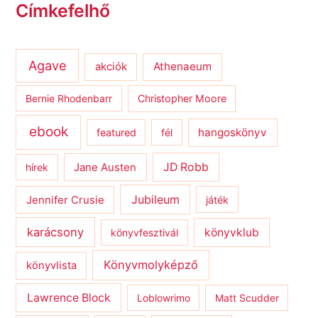
Címkefelhő
Agave
Athenaeum
akciók
Bernie Rhodenbarr
Christopher Moore
ebook
hangoskönyv
featured
fél
JD Robb
hírek
Jane Austen
Jubileum
Jennifer Crusie
játék
karácsony
könyvklub
könyvfesztivál
Könyvmolyképző
könyvlista
Lawrence Block
Loblowrimo
Matt Scudder