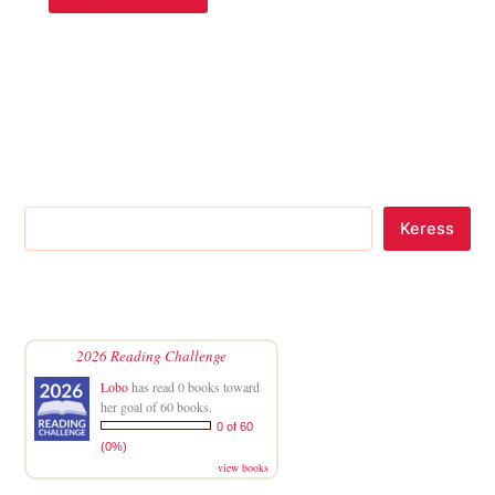
Keress
2026 Reading Challenge
Lobo
has read 0 books toward
her goal of 60 books.
0 of 60
(0%)
view books