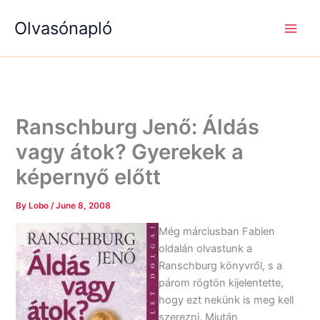
S
R
R
Skip
e
é
é
Olvasónapló
to
a
g
g
content
r
i
i
c
s
s
h
é
é
g
g
e
e
k
k
Ranschburg Jenő: Áldás
vagy átok? Gyerekek a
képernyő előtt
By
Lobo
/
June 8, 2008
Még márciusban Fabien
oldalán olvastunk a
Ranschburg könyvről, s a
párom rögtön kijelentette,
hogy ezt nekünk is meg kell
szerezni. Miután