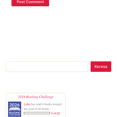
Keress
2026 Reading Challenge
Lobo
has read 0 books toward
her goal of 60 books.
0 of 60