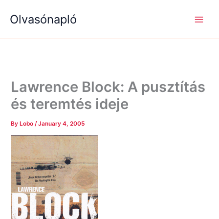
S
R
R
Skip
e
é
é
Olvasónapló
to
a
g
g
content
r
i
i
c
s
s
h
é
é
g
g
e
e
k
k
Lawrence Block: A pusztítás
és teremtés ideje
By
Lobo
/
January 4, 2005