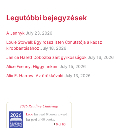
Legutóbbi bejegyzések
A Jennyk
July 23, 2026
Louie Stowell: Egy ​rossz isten útmutatója a káosz
kirobbantásához
July 18, 2026
Janice Hallett Dobozba zárt gyilkosságok
July 16, 2026
Alice Feeney: Higgy nekem
July 15, 2026
Alix E. Harrow: Az örökkévaló
July 13, 2026
2026 Reading Challenge
Lobo
has read 0 books toward
her goal of 60 books.
0 of 60