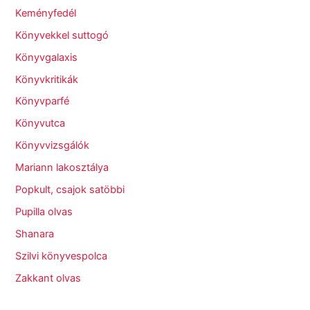
Keményfedél
Könyvekkel suttogó
Könyvgalaxis
Könyvkritikák
Könyvparfé
Könyvutca
Könyvvizsgálók
Mariann lakosztálya
Popkult, csajok satöbbi
Pupilla olvas
Shanara
Szilvi könyvespolca
Zakkant olvas