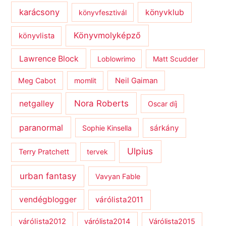
karácsony
könyvklub
könyvfesztivál
Könyvmolyképző
könyvlista
Lawrence Block
Loblowrimo
Matt Scudder
Meg Cabot
momlit
Neil Gaiman
netgalley
Nora Roberts
Oscar díj
paranormal
sárkány
Sophie Kinsella
Ulpius
Terry Pratchett
tervek
urban fantasy
Vavyan Fable
vendégblogger
várólista2011
várólista2012
várólista2014
Várólista2015