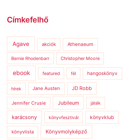
Címkefelhő
Agave
Athenaeum
akciók
Bernie Rhodenbarr
Christopher Moore
ebook
hangoskönyv
featured
fél
JD Robb
hírek
Jane Austen
Jubileum
Jennifer Crusie
játék
karácsony
könyvklub
könyvfesztivál
Könyvmolyképző
könyvlista