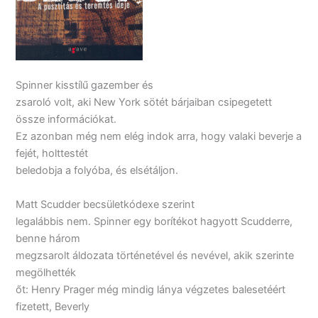
Spinner kisstílű gazember és
zsaroló volt, aki New York sötét bárjaiban csipegetett
össze információkat.
Ez azonban még nem elég indok arra, hogy valaki beverje a
fejét, holttestét
beledobja a folyóba, és elsétáljon.
Matt Scudder becsületkódexe szerint
legalábbis nem. Spinner egy borítékot hagyott Scudderre,
benne három
megzsarolt áldozata történetével és nevével, akik szerinte
megölhették
őt: Henry Prager még mindig lánya végzetes balesetéért
fizetett, Beverly