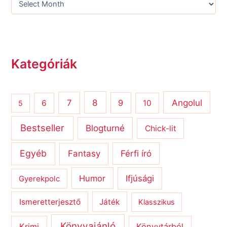
Kategóriák
8
Angolul
7
9
6
10
5
Bestseller
Blogturné
Chick-lit
Egyéb
Férfi író
Fantasy
Humor
Ifjúsági
Gyerekpolc
Ismeretterjesztő
Játék
Klasszikus
Könyvajánló
Krimi
Könyvtárból