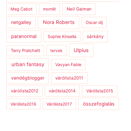
Meg Cabot
momlit
Neil Gaiman
netgalley
Nora Roberts
Oscar díj
paranormal
sárkány
Sophie Kinsella
Ulpius
Terry Pratchett
tervek
urban fantasy
Vavyan Fable
vendégblogger
várólista2011
várólista2012
várólista2014
Várólista2015
összefoglalás
Várólista2016
Várólista2017