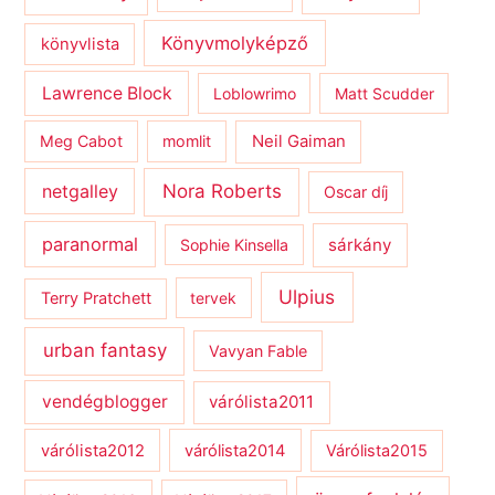
Könyvmolyképző
könyvlista
Lawrence Block
Loblowrimo
Matt Scudder
Meg Cabot
momlit
Neil Gaiman
netgalley
Nora Roberts
Oscar díj
paranormal
sárkány
Sophie Kinsella
Ulpius
Terry Pratchett
tervek
urban fantasy
Vavyan Fable
vendégblogger
várólista2011
várólista2012
várólista2014
Várólista2015