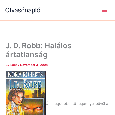
S
R
R
Skip
e
é
é
Olvasónapló
to
a
g
g
content
r
i
i
c
s
s
h
é
é
g
g
e
e
k
k
J. D. Robb: Halálos
ártatlanság
By
Lobo
/
November 3, 2004
Új, megdöbbentő regénnyel bővül a