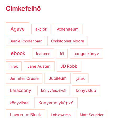
Címkefelhő
Agave
Athenaeum
akciók
Bernie Rhodenbarr
Christopher Moore
ebook
hangoskönyv
featured
fél
JD Robb
hírek
Jane Austen
Jubileum
Jennifer Crusie
játék
karácsony
könyvklub
könyvfesztivál
Könyvmolyképző
könyvlista
Lawrence Block
Loblowrimo
Matt Scudder