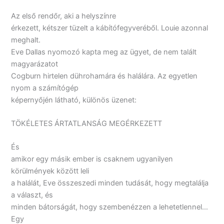
Az első rendőr, aki a helyszínre
érkezett, kétszer tüzelt a kábítófegyveréből. Louie azonnal
meghalt.
Eve Dallas nyomozó kapta meg az ügyet, de nem talált
magyarázatot
Cogburn hirtelen dührohamára és halálára. Az egyetlen
nyom a számítógép
képernyőjén látható, különös üzenet:
TÖKÉLETES ÁRTATLANSÁG MEGÉRKEZETT
És
amikor egy másik ember is csaknem ugyanilyen
körülmények között leli
a halálát, Eve összeszedi minden tudását, hogy megtalálja
a választ, és
minden bátorságát, hogy szembenézzen a lehetetlennel…
Egy