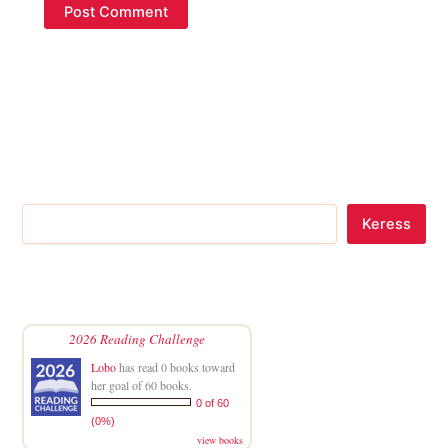
Keress
2026 Reading Challenge
Lobo
has read 0 books toward
her goal of 60 books.
0 of 60
(0%)
view books