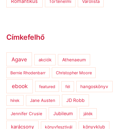
Romantikus
Várólista
Történelmi
Címkefelhő
Agave
Athenaeum
akciók
Bernie Rhodenbarr
Christopher Moore
ebook
hangoskönyv
featured
fél
JD Robb
hírek
Jane Austen
Jubileum
Jennifer Crusie
játék
karácsony
könyvklub
könyvfesztivál