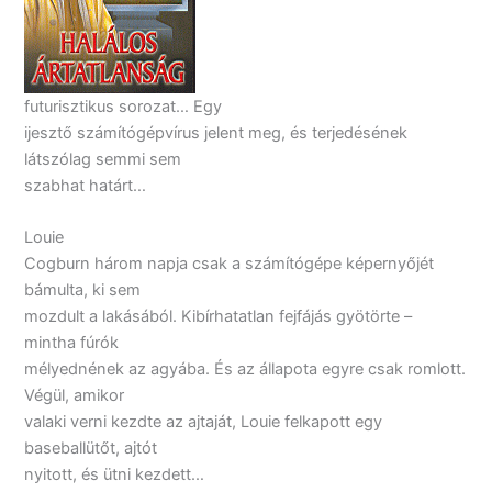
futurisztikus sorozat… Egy
ijesztő számítógépvírus jelent meg, és terjedésének
látszólag semmi sem
szabhat határt…
Louie
Cogburn három napja csak a számítógépe képernyőjét
bámulta, ki sem
mozdult a lakásából. Kibírhatatlan fejfájás gyötörte –
mintha fúrók
mélyednének az agyába. És az állapota egyre csak romlott.
Végül, amikor
valaki verni kezdte az ajtaját, Louie felkapott egy
baseballütőt, ajtót
nyitott, és ütni kezdett…