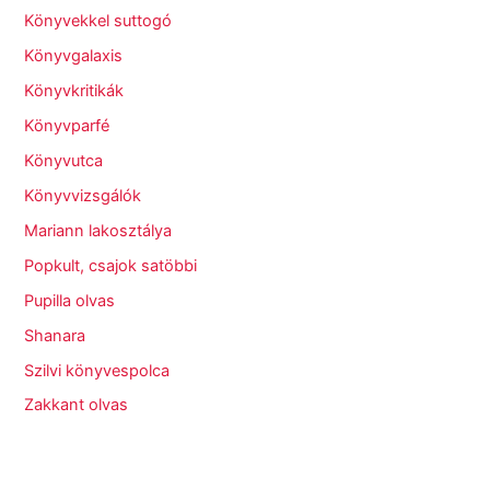
Könyvekkel suttogó
Könyvgalaxis
Könyvkritikák
Könyvparfé
Könyvutca
Könyvvizsgálók
Mariann lakosztálya
Popkult, csajok satöbbi
Pupilla olvas
Shanara
Szilvi könyvespolca
Zakkant olvas