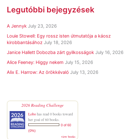
Legutóbbi bejegyzések
A Jennyk
July 23, 2026
Louie Stowell: Egy ​rossz isten útmutatója a káosz
kirobbantásához
July 18, 2026
Janice Hallett Dobozba zárt gyilkosságok
July 16, 2026
Alice Feeney: Higgy nekem
July 15, 2026
Alix E. Harrow: Az örökkévaló
July 13, 2026
2026 Reading Challenge
Lobo
has read 0 books toward
her goal of 60 books.
0 of 60
(0%)
view books